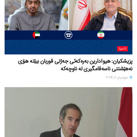
ئاسیا
پزیشکیان: هیوادارین بەرەکەتی جەژنی قوربان ببێتە هۆی
نەهێشتنی ناسەقامگیری لە ناوچەکە
حوزه‌یران 6, 2025