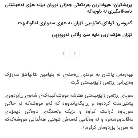
پزیشکیان: هیوادارین بەرەکەتی جەژنی قوربان ببێتە هۆی نەهێشتنی
ناسەقامگیری لە ناوچەکە
گەروسی: توانای ئەتۆمیی ئێران بە هێزی سەربازی لەناونابرێت
ئێران هۆشداریی دایە سێ وڵاتی ئەورووپی
لیبەرمەن پاشان بە توندی ڕەخنەی لە بنیامین نتانیاهۆ سەرۆک
وەزیرانی ڕژێمی زایۆنیستی گرت.
سوپای ڕژێمی زایۆنیستی هێرشە مووشەکییەکەی شەوی ڕابردووی
پشتڕاست کردەوە و ڕایگەیاندووە کە ئەو مووشەکە لە خاکی
سوریاوە ئاراستە کراوە و نزیک وێستگەی ناوەکی دیمۆنای
تەقاندووەتەوە و لە وەڵامی ئەمەش شوێنی هەڵدانی مووشەکەکە
لە سوریا بۆردومان کراوە./.