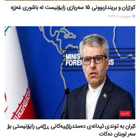
کوژران و برینداربوونی 15 سەربازی زایۆنیست لە باشوری غەززە
حوزه‌یران 6, 2025
ئاسیا
ئێران بە توندی ئیدانەی دەستدرێژییەکانی ڕژێمی زایۆنیستی بۆ
سەر لوبنان دەکات