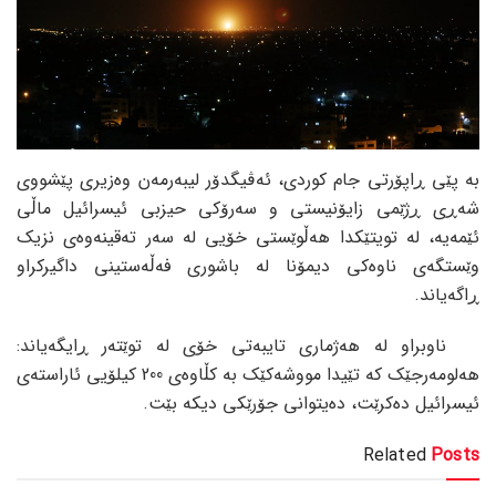
بە پێی ڕاپۆرتی جام کوردی، ئەڤیگدۆر لیبەرمەن وەزیری پێشووی
شەڕی ڕژێمی زایۆنیستی و سەرۆکی حیزبی ئیسرائیل ماڵی
ئێمەیە، لە تویتێکدا هەڵوێستی خۆیی لە سەر تەقینەوەی نزیک
وێستگەی ناوەکی دیمۆنا لە باشوری فەڵەستینی داگیرکراو
ڕاگەیاند.
ناوبراو لە هەژماری تایبەتی خۆی لە توێتەر ڕایگەیاند:
هەلومەرجێک کە تێیدا مووشەکێک بە کڵاوەی 200 کیلۆیی ئاراستەی
ئیسرائیل دەکرێت، دەیتوانی جۆرێکی دیکە بێت.
Related
Posts