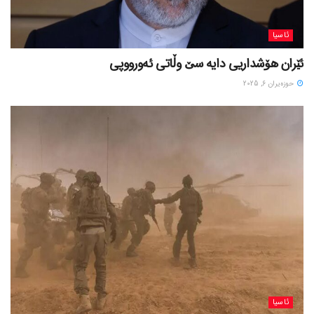
ئاسیا
ئێران هۆشداریی دایە سێ وڵاتی ئەورووپی
حوزه‌یران 6, 2025
ئاسیا