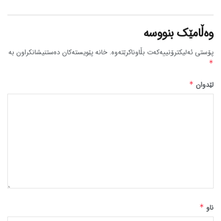
وەڵامێک بنووسە
پۆستی ئەلیکترۆنییەکەت بڵاوناکرێتەوە.
خانە پێویستەکان دەستنیشانکراون بە
*
لێدوان
*
ناو
*