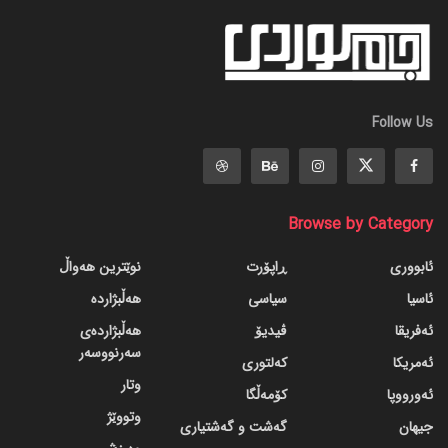
Follow Us
Browse by Category
ئابووری
ڕاپۆرت
نوێترین هەواڵ
ئاسیا
سیاسی
هەڵبژاردە
ئەفریقا
ڤیدیۆ
هەڵبژاردەی
سەرنووسەر
ئەمریکا
کەلتوری
وتار
ئەورووپا
کۆمەڵگا
وتووێژ
جیهان
گه‌شت و گه‌شتیاری