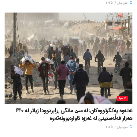
حوزه‌یران 6, 2025
ئاسیا
نەتەوە یەکگرتووەکان: لە سێ مانگی ڕابردوودا زیاتر لە 640
هەزار فەڵەستینی لە غەززە ئاوارەبوونەتەوە
حوزه‌یران 6, 2025