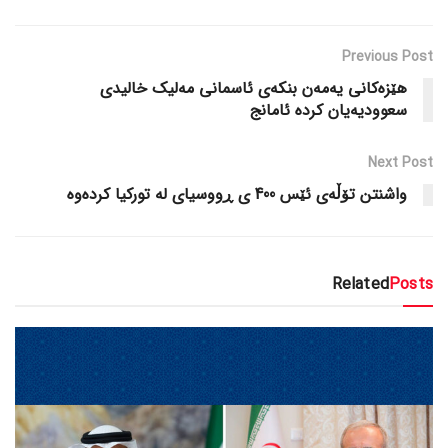
Previous Post
هێزەکانی یەمەن بنکەی ئاسمانی مەلیک خالیدی
سعوودیەیان کردە ئامانج
Next Post
واشنتن تۆڵەی ئێس 400 ی ڕووسیای لە تورکیا کردەوە
Related
Posts