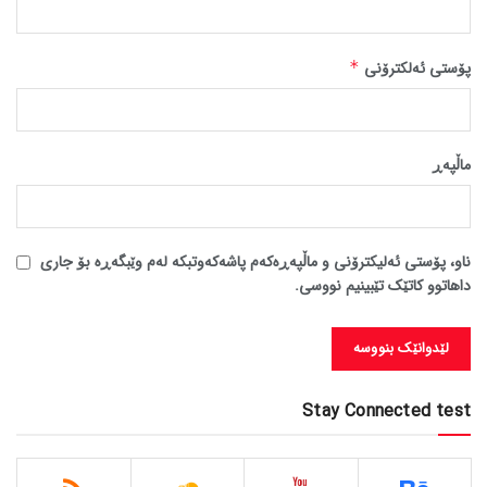
پۆستی ئەلکترۆنی
*
ماڵپه‌ڕ
ناو، پۆستی ئەلیکترۆنی و ماڵپەڕەکەم پاشەکەوتبکە لەم وێبگەڕە بۆ جاری
داهاتوو کاتێک تێبینیم نووسی.
Stay Connected test