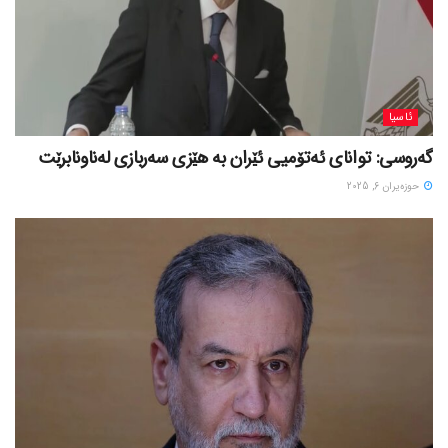
ئاسیا
گەروسی: توانای ئەتۆمیی ئێران بە هێزی سەربازی لەناونابرێت
حوزه‌یران 6, 2025