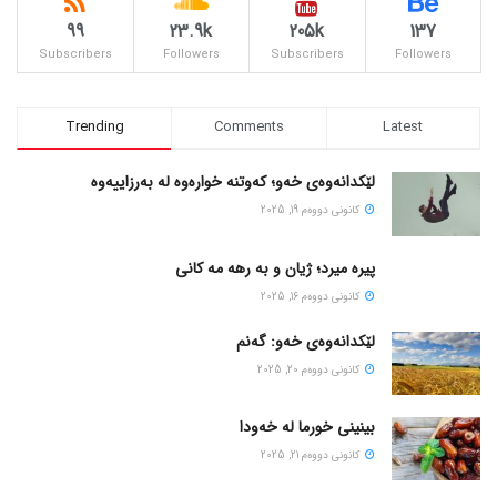
99
23.9k
205k
137
Subscribers
Followers
Subscribers
Followers
Trending
Comments
Latest
لێکدانەوەی خەو؛ کەوتنە خوارەوە لە بەرزاییەوە
كانونی دووه‌م 19, 2025
پیره میرد؛ ژیان و به رهه مه کانی
كانونی دووه‌م 16, 2025
لێکدانەوەی خەو: گەنم
كانونی دووه‌م 20, 2025
بینینی خورما لە خەودا
كانونی دووه‌م 21, 2025