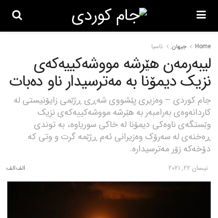
Home
جیهان
ئاسیا
لیبەرمەن هێرشە مووشەکییەکەی
نزیک دیمۆنا بە مەترسیدار ناو دەبات
جام کوردی – وەزیری پێشووی شەڕی ڕژێمی زایۆنیستی لە
کاردانەوەی بەرامبەر بە هێرشە مووشەکییەکەی نزیک
وێستگەی ناوەکی دیمۆنا لە خاکی سوریاوە، بە توندی
ڕەخنەی لە سەرۆک وەزیرانی ئەم ڕژێمە گرت و وتی کە
دۆخەکە زۆر مەترسیدارە.
نیسان 22, 2021