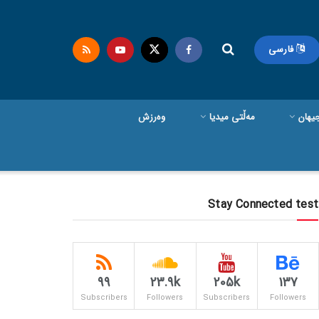
فارسی
یهان
مەڵتی میدیا
وەرزش
Stay Connected test
99
23.9k
205k
137
Subscribers
Followers
Subscribers
Followers