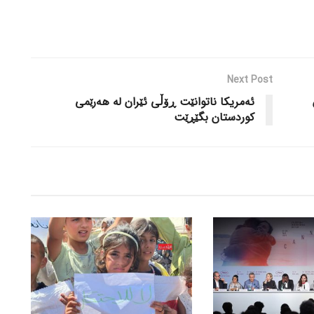
Next Post
ئەمریکا ناتوانێت ڕۆڵی ئێران لە هەرێمی
کوردستان بگێڕێت