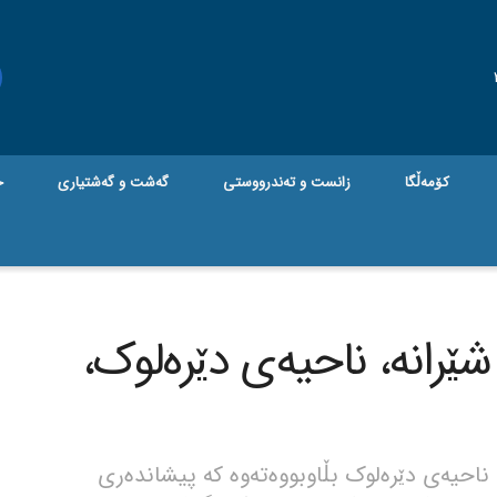
کۆمەڵگا
زانست و تەندرووستی
گه‌شت و گه‌شتیاری
ج
رانە، ناحیەی دێرەلوک،
ناحیەی دێرەلوک بڵاوبووەتەوە کە پیشاندەری