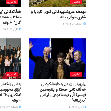
کەلتوری
کەلتوری
‎دیمەنە سروشتییەكانی كێوی ئاربابا و
خه‌ڵاته‌کانی “
شاری جوانی بانە
حه‌فتا و هه‌شت
“کان” + وێنە
حوزه‌یران 4, 2025
ئایار 27, 2025
کەلتوری
کەلتوری
ڕاپۆرتی وێنەیی؛ دابەشکردنی
بەشی یەکەمی 
خه‌ڵاته‌کانی حه‌فتا و پێنجه‌مین
”رۆژنامەنووسی
فێستیڤاڵی نێونه‌ته‌وه‌یی فیلمی
ئەلكترۆنیدا” 
“بەرلیناله”
+ وێنە
ئازار 1, 2025
شوبات 27, 2025