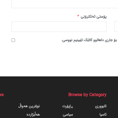
پۆستی ئەلکترۆنی
*
بۆ جاری داهاتوو کاتێک تێبینیم نووسی.
ws
Browse by Category
ئابووری
ڕاپۆرت
نوێترین هەواڵ
ئاسیا
سیاسی
هەڵبژاردە