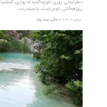
دەفرایەتی زۆری ناوچەکەیە لە بواری گەشت
ڕۆژهەڵاتی ناوەڕاست بناسێندرێت.
نیسان 21, 2021
in
مەڵتی میدیا
,
وێنە