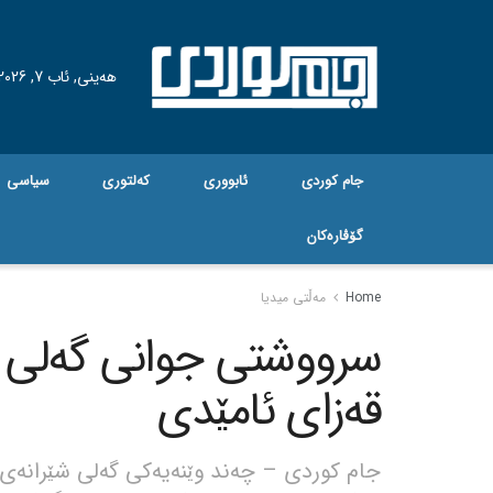
هه‌ینی, ئاب 7, 2026
جام کوردی
ئابووری
کەلتوری
سیاسی
گۆڤاره‌کان
Home
مەڵتی میدیا
سرووشتی جوانی گەلی شێ
قەزای ئامێدی
جام کوردی – چەند وێنەیەکی گەلی شێرانەی 