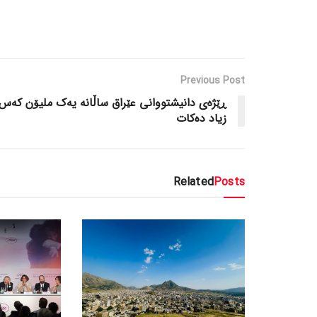
Previous Post
ڕێژەی دانیشتووانی عێراق ساڵانە یەک ملیۆن کەس
زیاد دەکات
Related
Posts