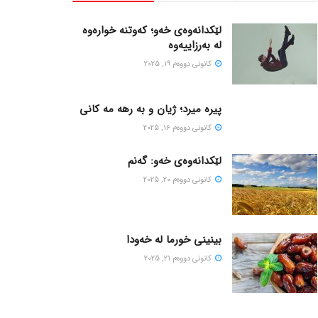
لێکدانەوەی خەو؛ کەوتنە خوارەوە
لە بەرزاییەوە
كانونی دووه‌م 19, 2025
پیره میرد؛ ژیان و به رهه مه کانی
كانونی دووه‌م 16, 2025
لێکدانەوەی خەو: گەنم
كانونی دووه‌م 20, 2025
بینینی خورما لە خەودا
كانونی دووه‌م 21, 2025