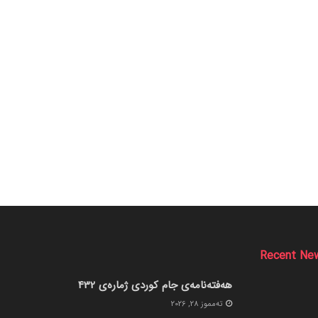
Recent Ne
هەفتەنامەی جام کوردی ژمارەی 432
ته‌مموز 28, 2026