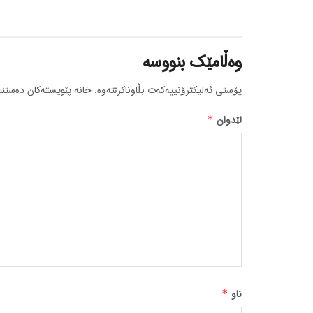
وەڵامێک بنووسە
پۆستی ئەلیکترۆنییەکەت بڵاوناکرێتەوە.
خانە پێویستەکان دەستنی
لێدوان
*
ناو
*