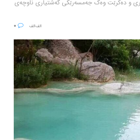
یاری و دەکرێت وەک جەمسەرێکی گەشتیاری ناوچەی
0