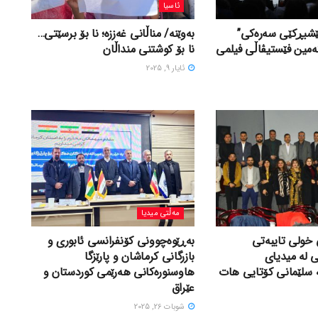
ئاسیا
پێشبڕکێی سه‌ره‌کی”
بەوێنە/ مناڵانی غەززە؛ نا بۆ برسێتی…
ه‌مین فێستیڤاڵی فیلمی
نا بۆ کوشتنی منداڵان
ئایار 9, 2025
مەڵتی میدیا
خولی تایبەتی
بەڕێوەچوونی کۆنفرانسی ئابوری و
ی لە میدیای
بازرگانی کرماشان و پارێزگا
لە سلێمانی کۆتایی هات
هاوسنورەکانی هەرێمی کوردستان و
عێراق
شوبات 26, 2025