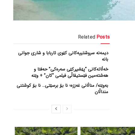
Related
Posts
‎دیمەنە سروشتییەكانی كێوی ئاربابا و شاری جوانی
بانە
خه‌ڵاته‌کانی “پێشبڕکێی سه‌ره‌کی” حه‌فتا و
هه‌شته‌مین فێستیڤاڵی فیلمی “کان” + وێنە
بەوێنە/ مناڵانی غەززە؛ نا بۆ برسێتی… نا بۆ کوشتنی
منداڵان