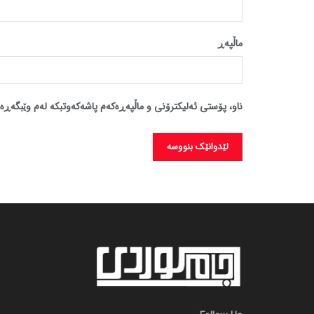
ماڵپه‌ڕ
ناو، پۆستی ئەلیکترۆنی و ماڵپەڕەکەم پاشەکەوتبکە لەم وێبگەڕە 