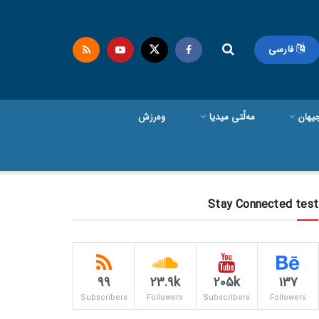
فارسی
یهان
مەڵتی میدیا
وەرزش
Stay Connected test
99
23.9k
205k
137
Subscribers
Followers
Subscribers
Followers