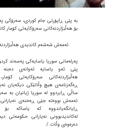
بە پێی ڕاپۆرتی جام کوردی، سەرۆکی پە
بۆ هەڵبژاردنەکانی سەرۆکایەتی کۆمار کا
ئەمەش شەشەم کاندیدی هەڵبژاردنەک
پەرلەمانی سوریا یاسایەکی پەسەند کردو
پێی ئەو یاسایە ئەوانەی دەبنە ک
هەڵبژاردنەکانی سەرۆکایەتی کۆمار
ڕەگەزنامەی هیچ وڵاتێکی دیکەیان نەب
ساڵی ڕابردوو لە سوریا ژیانیان بە سەر
ئەمەش بووەتە جێی ڕەخنەی نەیارانی 
ڕایانگەیاندووە کە یاساکە بۆ ڕ
لەکاندیدبوونی نەیارانی حکومەتی دی
دەرەوەی وڵات./.