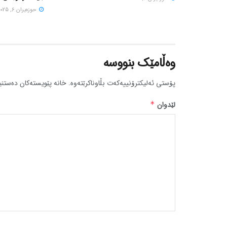
حوزه‌یران 6, 2025
وەڵامێک بنووسە
پۆستی ئەلیکترۆنییەکەت بڵاوناکرێتەوە.
خانە پێویستەکان دەستنی
لێدوان
*