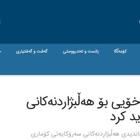
کۆمەڵگا
زانست و تەندرووستی
گه‌شت و گه‌شتیاری
ج
خۆیی بۆ هەڵبژاردنەکانی
د کرد
اندیدی هەڵبژاردنەکانی سەرۆکایەتی کۆماری