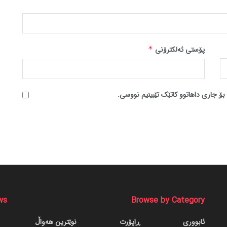
پۆستی ئەلکترۆنی
*
بۆ جاری داهاتوو کاتێک تێبینیم نووسی.
ws
Browse by Category
ئابووری
ڕاپۆرت
نوێترین هەواڵ