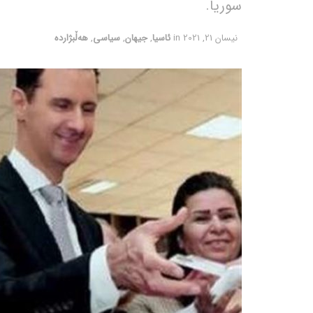
سوریا.
نیسان 21, 2021
in
ئاسیا
,
جیهان
,
سیاسی
,
هەڵبژاردە