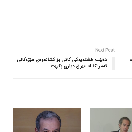
Next Post
ە
دەبێت خشتەیەکی کاتی بۆ کشانەوەی هێزەکانی
ئەمریکا لە عێراق دیاری بکرێت