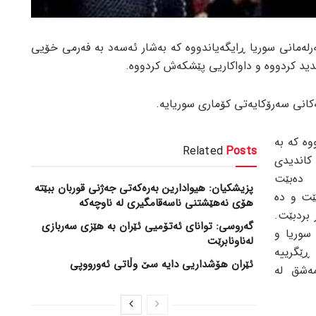
رلەمانی سوریا ڕایگەیاندووە کە بەشار ئەسەد بە فەرمی خۆیی
ندید کردووە و داواکاریی پێشکەش کردووە.
انی سەرۆکایەتی کۆماری سوریایە.
وە کە بە
Related
Posts
اندیدی
، دەبێت
پزیشکیان: هیوادارین بەرەکەتی جەژنی قوربان ببێتە
ێت و دە
هۆی نەهێشتنی ناسەقامگیری لە ناوچەکە
 بردبێت.
گەروسی: توانای ئەتۆمیی ئێران بە هێزی سەربازی
سوریا و
لەناونابرێت
ێگرییە
ئێران هۆشداریی دایە سێ وڵاتی ئەورووپی
مەشق لە