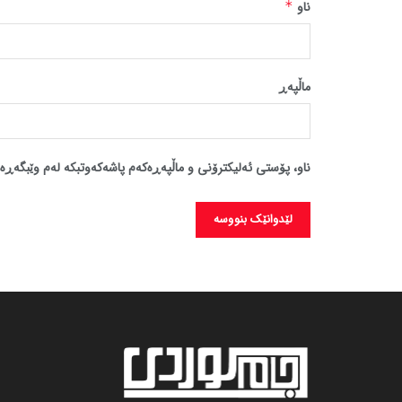
ناو
*
ماڵپه‌ڕ
ناو، پۆستی ئەلیکترۆنی و ماڵپەڕەکەم پاشەکەوتبکە لەم وێبگەڕە 