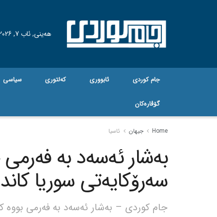
هه‌ینی, ئاب 7, 2026
جام کوردی
ئابووری
کەلتوری
سیاسی
گۆڤاره‌کان
Home
جیهان
ئاسیا
بەشار ئەسەد بە فەرمی 
سەرۆکایەتی سوریا کاندی
جام کوردی – بەشار ئەسەد بە فەرمی بووە ک