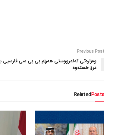
Previous Post
وەزارەتی تەندرووستی هەرێم بی بی سی فارسیی ب
درۆ خستەوە
Related
Posts