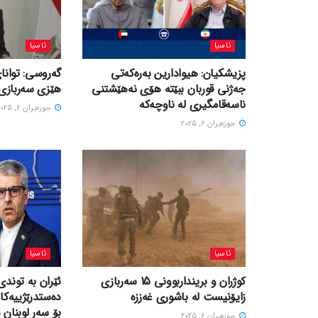
ئاسیا
ئاسیا
پزیشکیان: هیوادارین بەرەکەتی
گەروسی: توانای
جەژنی قوربان ببێتە هۆی نەهێشتنی
هێزی سەربازی 
ناسەقامگیری لە ناوچەکە
حوزه‌یران 6, 2025
حوزه‌یران 6, 2025
ئاسیا
ئاسیا
کوژران و برینداربوونی 15 سەربازی
ئێران بە توندی
زایۆنیست لە باشوری غەززە
دەستدرێژییەکا
بۆ سەر لوبنان 
حوزه‌یران 6, 2025