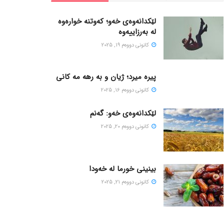
لێکدانەوەی خەو؛ کەوتنە خوارەوە
لە بەرزاییەوە
كانونی دووه‌م 19, 2025
پیره میرد؛ ژیان و به رهه مه کانی
كانونی دووه‌م 16, 2025
لێکدانەوەی خەو: گەنم
كانونی دووه‌م 20, 2025
بینینی خورما لە خەودا
كانونی دووه‌م 21, 2025