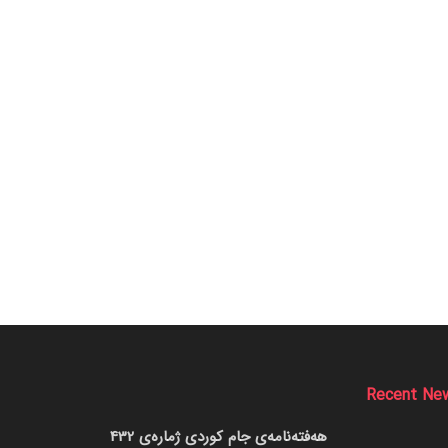
Recent Ne
هەفتەنامەی جام کوردی ژمارەی 432