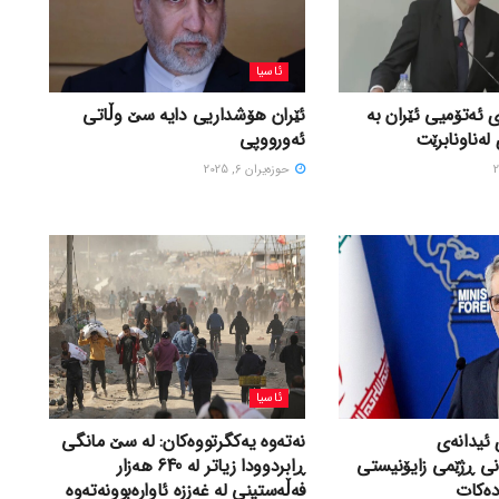
ئاسیا
 ئەتۆمیی ئێران بە
ئێران هۆشداریی دایە سێ وڵاتی
لەناونابرێت
ئەورووپی
حوزه‌یران 6, 2025
ئاسیا
 ئیدانەی
نەتەوە یەکگرتووەکان: لە سێ مانگی
نی ڕژێمی زایۆنیستی
ڕابردوودا زیاتر لە 640 هەزار
دەکات
فەڵەستینی لە غەززە ئاوارەبوونەتەوە