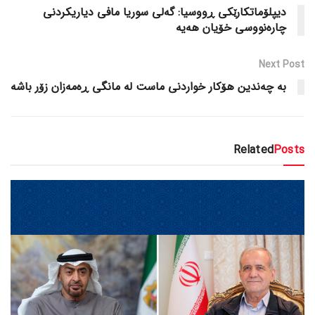
دیپلۆماتکارێکی ڕووسیا: گەلی سوریا مافی دیاریکردنی
چارەنووسی خۆیان هەیە
Next Post
بە چەندین هۆکار خواردنی ماست لە مانگی ڕەمەزان زۆر باشە
Related
Posts