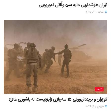
ئێران هۆشداریی دایە سێ وڵاتی ئەورووپی
حوزه‌یران 6, 2025
ئاسیا
کوژران و برینداربوونی 15 سەربازی زایۆنیست لە باشوری غەززە
حوزه‌یران 6, 2025