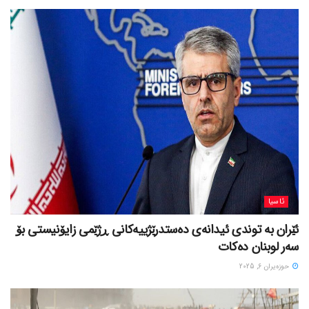
ئاسیا
ئێران بە توندی ئیدانەی دەستدرێژییەکانی ڕژێمی زایۆنیستی بۆ
سەر لوبنان دەکات
حوزه‌یران 6, 2025