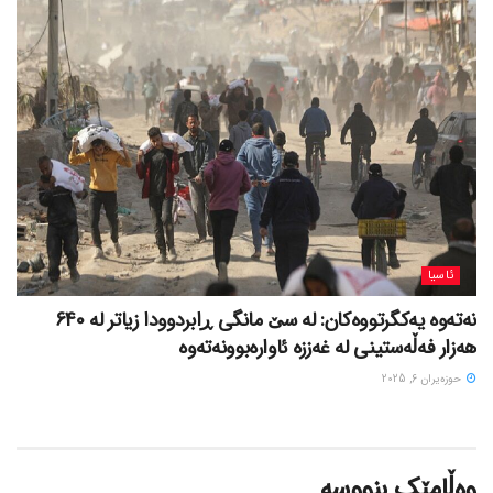
ئاسیا
نەتەوە یەکگرتووەکان: لە سێ مانگی ڕابردوودا زیاتر لە 640
هەزار فەڵەستینی لە غەززە ئاوارەبوونەتەوە
حوزه‌یران 6, 2025
وەڵامێک بنووسە