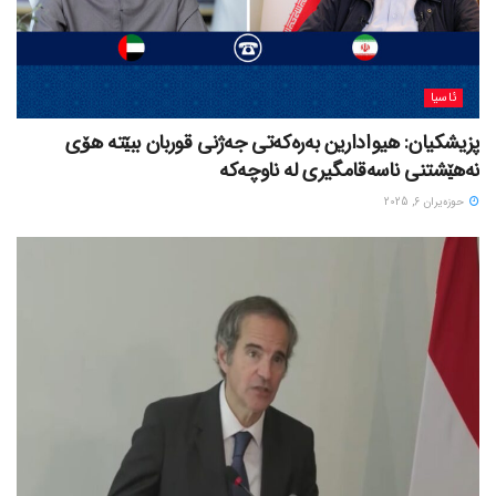
ئاسیا
پزیشکیان: هیوادارین بەرەکەتی جەژنی قوربان ببێتە هۆی
نەهێشتنی ناسەقامگیری لە ناوچەکە
حوزه‌یران 6, 2025