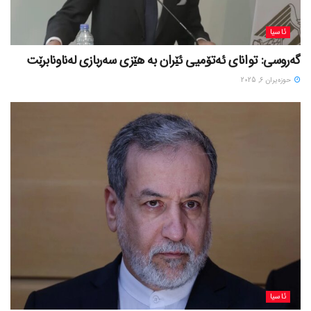
ئاسیا
گەروسی: توانای ئەتۆمیی ئێران بە هێزی سەربازی لەناونابرێت
حوزه‌یران 6, 2025
ئاسیا