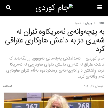
Home
جیهان
ئاسیا
بە پێچەوانەی ئەمریکاوە ئێران لە
شەڕی دژ بە داعش هاوکاری عێراقی
کرد
جام کوردی – ئەندامێکی پەرلەمانی ئەورووپا ڕایگەیاند کە
کاتێک عێراق لە شەڕی داعش داوای هاوکاریی لە ئەمریکا
کرد، واشنتن داواکارییەکەی ڕەتکردەوە بەڵام ئێران هاوکاری
ئەم وڵاتەی کرد.
نیسان 20, 2021