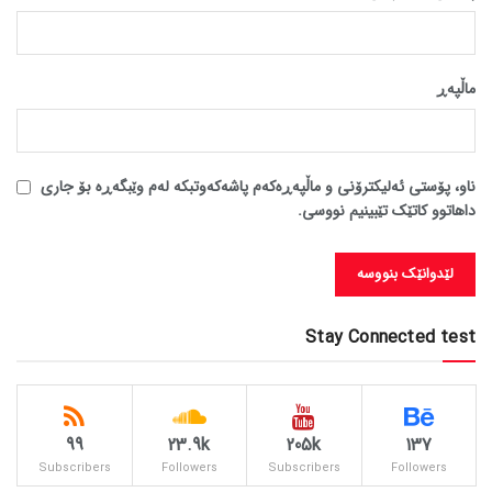
ماڵپه‌ڕ
ناو، پۆستی ئەلیکترۆنی و ماڵپەڕەکەم پاشەکەوتبکە لەم وێبگەڕە بۆ جاری
داهاتوو کاتێک تێبینیم نووسی.
Stay Connected test
99
23.9k
205k
137
Subscribers
Followers
Subscribers
Followers