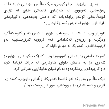
بە پێی ڕاپۆرتی جام کوردی، میک واڵاس نوێنەری ئیرلەندا لە
پەرلەمانی ئەورووپا لە هەژماری تایبەتی خۆی لە تۆڕی
کۆمەڵایەتی توێتەر ڕایگەیاند کە داعش بەرهەمی داگیرکردنی
نایاسایی عێراق لە لایەن ئەمریکاوە بووە.
ناوبراو وتی: داعش لە ڕووخانی عێراق لە لایەن ئەمریکاوە کەڵکی
وەرگرت و زۆربەی ئەندامانی ئەم گرووپە تیرۆریستییە لەو
گرتووخانانەی ئەمریکا لە عێراق ئازاد کران.
ئەم ئەندامەی پەرلەمانی ئەورووپا وتی: کاتێک حکومەتی عێراق بۆ
شەڕی دژ بە داعش داوای هاوکاریی لە باراک ئۆباما کرد،
داواکارییەکەی ڕەتکردەوە بەڵام ئێران هاوکاریی عێراقی کرد.
میک واڵاس وتی کە لەو کاتەدا ئەمریکا، وڵاتانی ناوچەی کەنداوی
فارس و ئیسرائیلی بۆ ڕووخانی سوریا پڕچەک کرد./.
Previous Post