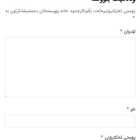
پۆستی ئەلیکترۆنییەکەت بڵاوناکرێتەوە.
خانە پێویستەکان دەستنیشانکراون بە
*
لێدوان
*
ناو
*
پۆستی ئەلکترۆنی
*