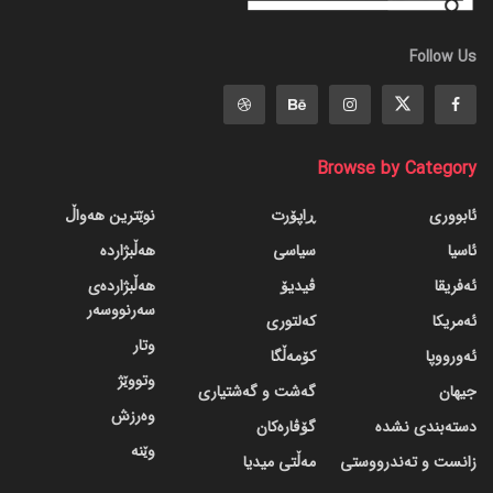
Follow Us
Browse by Category
ئابووری
ڕاپۆرت
نوێترین هەواڵ
ئاسیا
سیاسی
هەڵبژاردە
ئەفریقا
ڤیدیۆ
هەڵبژاردەی
سەرنووسەر
ئەمریکا
کەلتوری
وتار
ئەورووپا
کۆمەڵگا
وتووێژ
جیهان
گه‌شت و گه‌شتیاری
وەرزش
دسته‌بندی نشده
گۆڤاره‌کان
وێنە
زانست و تەندرووستی
مەڵتی میدیا