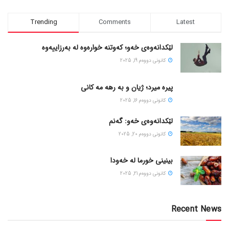
Trending
Comments
Latest
لێکدانەوەی خەو؛ کەوتنە خوارەوە لە بەرزاییەوە
كانونی دووه‌م 19, 2025
پیره میرد؛ ژیان و به رهه مه کانی
كانونی دووه‌م 16, 2025
لێکدانەوەی خەو: گەنم
كانونی دووه‌م 20, 2025
بینینی خورما لە خەودا
كانونی دووه‌م 21, 2025
Recent News