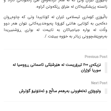
باڵیۆزی ئێران وتی کە لە سەر کردنەوەی لقی زانکۆکانی ئازاد و
زانستە پزیشکییەکان لە عێراق ڕێکەوتن کراوە.
باڵیۆزی کۆماری ئیسلامی ئێران لە کۆتاییدا وتی کە چاوەڕوان
دەکەین بە کۆتایی هاتنی کۆرۆنا پەیوەندییەکانی نێوان هەر دوو
وڵات لە بوارە جیاجیاکان بە تایبەت لە بواری ڕۆشنبیریدا
بەرەوپێشچوونی زیاتر بە خۆوە ببینێت./.
Previous Post
نزیکەی 200 تیرۆریست لە هێرشێکی ئاسمانی ڕووسیا لە
سوریا کوژران
Next Post
وتووێژی تەلەفوونی بەرهەم ساڵح و ئەنتۆنیۆ گۆترش