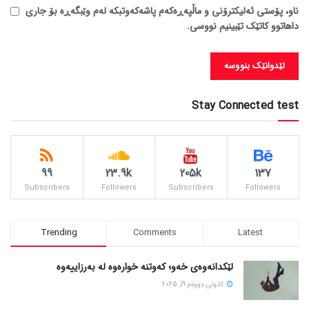
ناو، پۆستی ئەلیکترۆنی و ماڵپەڕەکەم پاشەکەوتبکە لەم وێبگەڕە بۆ جاری
داهاتوو کاتێک تێبینیم نووسی.
Stay Connected test
99
23.9k
205k
137
Subscribers
Followers
Subscribers
Followers
Trending
Comments
Latest
لێکدانەوەی خەو؛ کەوتنە خوارەوە لە بەرزاییەوە
كانونی دووه‌م 19, 2025