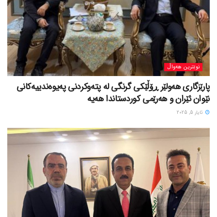
نوێترین هەواڵ
پارێزگاری هەولێر ڕۆڵێکی گرنگی لە پتەوکردنی پەیوەندییەکانی
نێوان ئێران و هەرێمی کوردستاندا هەیە
ئایار 5, 2025