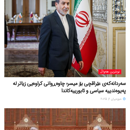
نوێترین هەواڵ
سەردانەکەی عێراقچی بۆ میسر؛ چاوەڕوانی کراوەیی زیاتر لە
پەیوەندییە سیاسی و ئابورییەکاندا
حوزه‌یران 2, 2025