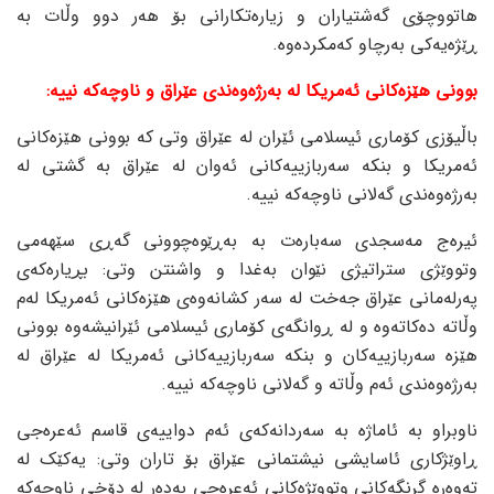
هاتووچۆی گەشتیاران و زیارەتکارانی بۆ هەر دوو وڵات بە
ڕێژەیەکی بەرچاو کەمکردەوە.
بوونی هێزەکانی ئەمریکا لە بەرژەوەندی عێراق و ناوچەکە نییە:
باڵیۆزی کۆماری ئیسلامی ئێران لە عێراق وتی کە بوونی هێزەکانی
ئەمریکا و بنکە سەربازییەکانی ئەوان لە عێراق بە گشتی لە
بەرژەوەندی گەلانی ناوچەکە نییە.
ئیرەج مەسجدی سەبارەت بە بەڕێوەچوونی گەڕی سێهەمی
وتووێژی ستراتیژی نێوان بەغدا و واشنتن وتی: بڕیارەکەی
پەرلەمانی عێراق جەخت لە سەر کشانەوەی هێزەکانی ئەمریکا لەم
وڵاتە دەکاتەوە و لە ڕوانگەی کۆماری ئیسلامی ئێرانیشەوە بوونی
هێزە سەربازییەکان و بنکە سەربازییەکانی ئەمریکا لە عێراق لە
بەرژەوەندی ئەم وڵاتە و گەلانی ناوچەکە نییە.
ناوبراو بە ئاماژە بە سەردانەکەی ئەم دواییەی قاسم ئەعرەجی
ڕاوێژکاری ئاسایشی نیشتمانی عێراق بۆ تاران وتی: یەکێک لە
تەوەرە گرنگەکانی وتووێژەکانی ئەعرەجی بەدەر لە دۆخی ناوچەکە