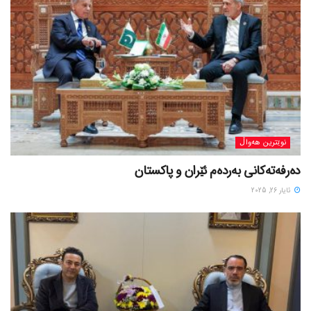
نوێترین هەواڵ
دەرفەتەکانی بەردەم ئێران و پاکستان
ئایار 26, 2025