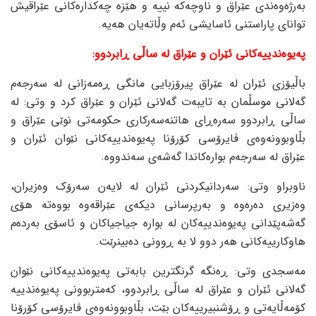
بەرژەوەندی عێراق و ناوچەکە نییە و هێزە چەکدارەکانی عێراقیش
توانای پاراستنی ئاسایشی ئەم وڵاتەیان هەیە.
پەیوەندییەکانی ئێران و عێراق لە ساڵی ڕابردوو:
باڵیۆزی ئێران لە عێراق پیرۆزبایی مانگی ڕەمەزانی لە سەرجەم
گەلانی موسڵمان بە تایبەت گەلانی ئێران و عێراق کرد و وتی: لە
ساڵی ڕابردوو سەرەڕای هاتنەسەرکاری حکومەتی نوێی عێراق و
بڵاوبوونەوەی ڤایرۆسی کۆرۆنا پەیوەندییەکانی نێوان ئێران و
عێراق لە سەرجەم بوارەکاندا گەشەی سەندووە.
ناوبراو وتی: سەردانیکردنی ئێران لە لایەن سەرۆک وەزیران،
وەزیری دەرەوە و بەرپرسانی دیکەی عێراقەوە بووەتە هۆی
گەشەپێدانی پەیوەندییەکان لە بوارە جیاجیاکان و ئاسۆی بەردەم
هاوکارییەکانی هەر دوو لا بە ڕوونی دەبینرێت.
مەسجدی وتی: ڕەنگە گرنگترین بابەتی پەیوەندییەکانی نێوان
گەلانی ئێران و عێراق لە ساڵی ڕابردوو، کەمتربوونی پەیوەندییە
کۆمەڵایەتی و ڕۆشنبیرییەکان بێت، بڵاوبوونەوەی ڤایرۆسی کۆرۆنا