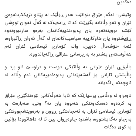
دەکەین.
وتیشی: ئەگەر عێراق بتوانێت هەر ڕۆڵێک لە پێناو نزیککردنەوەی
ئێران و ئەو وڵاتانە بگێڕێت کە تا ڕادەیەک لە گەڵ ئەوان تووشی
کێشە بووینەتەوە یان پەیوەندییەکانمان بەرەو ساردبوونەوە
ڕۆیشتووە یان هاوکارییە سیاسییەکانمان لە گەڵ ئەوان ڕاگیراوە،
ئێمە خۆشحاڵ دەبین، واتە کۆماری ئیسلامی ئێران ئەم
هەڵوێستەی پێشتر بە بەرپرسانی عێراقی ڕاگەیاندووە.
باڵیۆزی ئێران عێراقی بە وڵاتێکی دۆست و دراوسێ ناو برد و
پاڵپشتی تارانی بۆ گەشەپێدانی پەیوەندییەکانی ئەم وڵاتە لە
ناوچەکە ڕاگەیاند.
ناوبراو لە وەڵامی پرسیارێک کە ئایا هەوڵەکانی نێوەندگێڕی عێراق
بە کردەوە دەسکەوتێکی هەبووە یان نە؟ وتی: سەبارەت بە
کۆماری ئیسلامی ئێران بە ئەنجامێکی ڕوون و بەرەوپێشچوونێکی
بەرچاو نەگەیشتووە، باشترە چاوەڕوان بین تا لە داهاتوودا بزانین
بە کوێ دەگات.