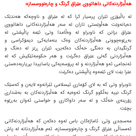
هەڵبژاردنەکانی داهاتووی عێراق گرنگ و چارەنووسسازە:
لە باڵیۆزی ئێران پرسیار کرا کە لە عێراق و ناوچەکە هەندێک
دەیانەوێت هەڵوێستی تاران لە سەر هەڵبژاردنەکانی داهاتووی
عێراق بزانن کە ناوبراو لە وەڵامدا وتی: ئێمە پاڵپشتی لە
بەڕێوەچوونی هەڵبژاردنەکان وەک بنەمایەکی دیمۆکراسی و
گرنگیدان بە دەنگی خەڵک دەکەین، ئێران ڕێز لە دەنگ و
هەڵبژاردنی گەلی عێراق دەگرێت و هەر حکومەتێکیش کە لە
ئەنجامی ئەو هەڵبژاردنە و لە پرۆسەیەکی یاساییدا بڕیاربەدەستی
عێرا بێت لای ئێمەوە پاڵپشتی دەکرێت.
ناوبراو وتی کە بە لای کۆماری ئیسلامی ئێرانەوە لایەن و کەسێک
گرنگ نییە بەڵکوو گرنگ ئەوەیە کە هەڵبژاردنەکان بە بەشداری
زۆرینەی خەڵک و لە سەر داواکاری و خواستی ئەوان بەڕێوە
بچێت.
مەسجدی وتی: ئاماژەکان باس لەوە دەکەن کە هەڵبژاردنەکانی
ئەمساڵی عێراق گرنگ و چارەنووسسازە، ئەم هەڵبژاردنانە لە پاش