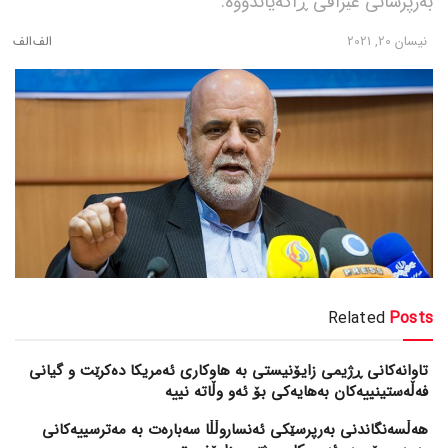
بەرپرسانی عێراقی ڕاگەیاندووە.
نیسان 20, 2021
Related
Posts
تاوانەکانی ڕژیمی زایۆنیستی بە هاوکاری ئەمریکا دەکرێت و گیانی
فەڵەستینییەکان بەهایەکی بۆ ئەو وڵاتە نییە
هەڵسەنگاندنی بەرپرسێکی ئەنساروڵڵا سەبارەت بە مەترسییەکانی