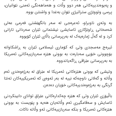
و پەیوەندییەکانی هەر دوو وڵات و هەماهەنگی ئەمنی نێوانیان،
پرسی وتووێژی ستراتیژی نێوان بەغدا و واشنتن بووە.
بە وتەی ناوبراو، ئەعرەجی لە سەر بانگهێشتی فەرمی عەلی
شەمخانی ڕاوێژکاری ئاسایشی نیشتمانی ئێران سەردانی تارانی
کرد و لە گەڵ ژمارەیەک لە بەرپرسانی باڵای ئێران کۆبووە.
ئیرەج مەسجدی وتی کە کۆماری ئیسلامی ئێران بە ڕاشکاوانە
بۆچوونی خۆیی سەبارەت بە بوونی هێزە سەربازییەکانی ئەمریکا
بە بەرپرسانی عێراقی ڕاگەیاندووە.
وتیشی کە بوونی هێزەکانی ئەمریکا لە عێراق لە بەرژەوەندی ئەم
وڵاتە و گەلانی ناوچەکە نییە لە بەر ئەوەی کە ئەمریکییەکان تەنتا
گرنگی بە بەرژەوەندییەکانی خۆیان دەدەن.
باڵیۆزی ئێران وتی کە هێزە چەکدارەکانی عێراق توانای دابینکردنی
ئاسایش و سەقامگیری ئەم وڵاتەیان هەیە و پێویست بە بوونی
هێزەکانی ئەمریکا و بنکە سەربازییەکانی ئەو وڵاتە ناکات.