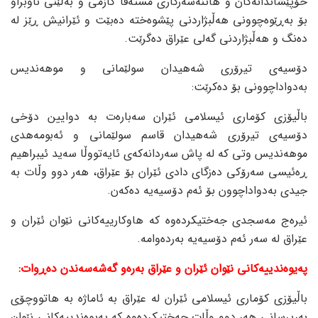
خۆپێشاندانەکان و هاتنەسەرکاری مستەفا کازمی و بەڵێنی ناوبراو
بۆ بەڕێوەچوونی هەڵبژاردنی پێشوەختە دەبێت و ئێرانیش ڕێز لە
دەنگ و هەڵبژاردنی گەلی عێراق دەگرێت.
دۆسیەی تیرۆری شەهیدان سولێمانی و موهەندیس
بەدواداچوونی بۆ دەکرێت:
باڵیۆزی کۆماری ئیسلامی ئێران سەبارەت بە دوایین دۆخی
دۆسیەی تیرۆری شەهیدان قاسم سولێمانی و ئەبومەهدی
موهەندیس وتی کە لە پاش سەردانەکەی ئایەتووڵا سەید ئیبراهیم
ڕەئیسی سەرۆکی دەزگای دادی ئێران بۆ عێراق، هەر دوو وڵات بە
جیدی بەدواداچوون بۆ ئەم دۆسیەیە دەکەن.
ئیرەج مەسجدی جەختیکردەوە کە هاوکارییەکانی نێوان ئێران و
عێراق لە سەر ئەم دۆسیەیە بەردەوامە.
پەیوەندییەکانی نێوان ئێران و عێراق بەرەو گەشەسەندن دەڕوات:
باڵیۆزی کۆماری ئیسلامی ئێران لە عێراق بە ئاماژە بە هاتووچۆی
بەرپرسانی هەر دوو وڵات جەختیکردەوە کە پەیوەندییەکانی نێوان