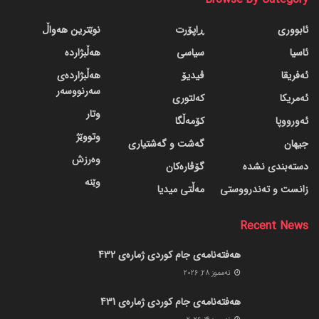
ئابووری
ڕاپۆرت
نوێترین هەواڵ
ئاسیا
سیاسی
هەڵبژاردە
ئەفریقا
ڤیدیۆ
هەڵبژاردەی
سەرنووسەر
ئەمریکا
کەلتوری
وتار
ئەورووپا
کۆمەڵگا
وتووێژ
جیهان
گه‌شت و گه‌شتیاری
وەرزش
دسته‌بندی نشده
گۆڤاره‌کان
وێنە
زانست و تەندرووستی
مەڵتی میدیا
Recent News
هەفتەنامەی جام کوردی ژمارەی 432
ته‌مموز 28, 2026
هەفتەنامەی جام کوردی ژمارەی 431