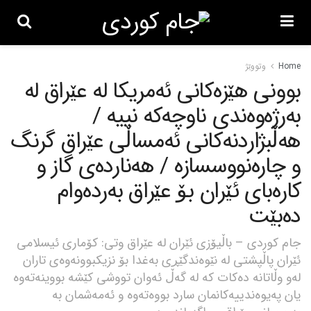
Home
وتووێژ
بوونی هێزەکانی ئەمریکا لە عێراق لە
بەرژەوەندی ناوچەکە نییە /
هەڵبژاردنەکانی ئەمساڵی عێراق گرنگ
و چارەنووسسازە / هەناردەی گاز و
کارەبای ئێران بۆ عێراق بەردەوام
دەبێت
جام کوردی – باڵیۆزی ئێران لە عێراق وتی: کۆماری ئیسلامی
ئێران پاڵپشتی لە نێوەندگێڕی بەغدا بۆ نزیکبوونەوەی تاران
لەو وڵاتانە دەکات کە لە گەڵ ئەوان تووشی کێشە بووینەتەوە
یان پەیوەندییەکانمان سارد بووەتەوە و ئەمەشمان بە