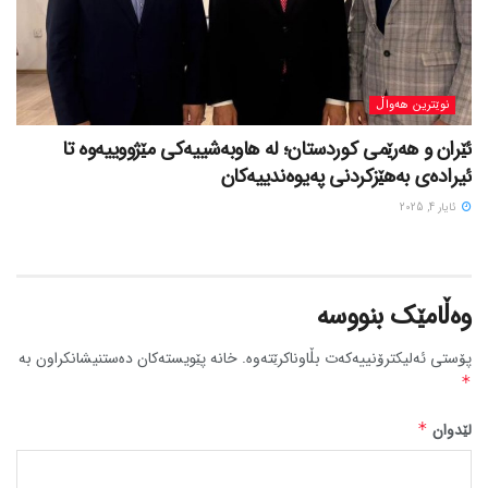
نوێترین هەواڵ
ئێران و هەرێمی کوردستان؛ لە هاوبەشییەکی مێژووییەوە تا
ئیرادەی بەهێزکردنی پەیوەندییەکان
ئایار 4, 2025
وەڵامێک بنووسە
پۆستی ئەلیکترۆنییەکەت بڵاوناکرێتەوە.
خانە پێویستەکان دەستنیشانکراون بە
*
لێدوان
*