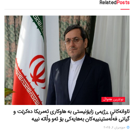
Related
Posts
نوێترین هەواڵ
تاوانەکانی ڕژیمی زایۆنیستی بە هاوکاری ئەمریکا دەکرێت و
گیانی فەڵەستینییەکان بەهایەکی بۆ ئەو وڵاتە نییە
حوزه‌یران 6, 2025