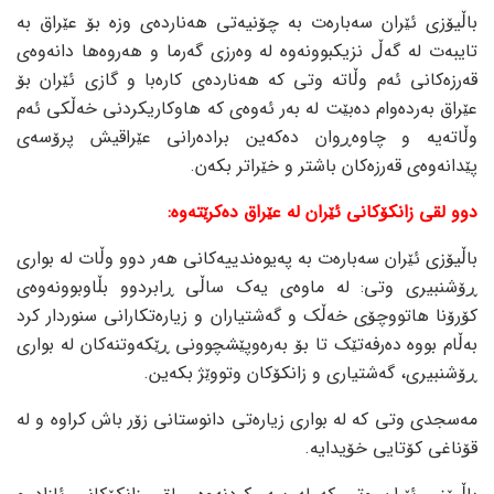
باڵیۆزی ئێران سەبارەت بە چۆنیەتی هەناردەی وزە بۆ عێراق بە
تایبەت لە گەڵ نزیکبوونەوە لە وەرزی گەرما و هەروەها دانەوەی
قەرزەکانی ئەم وڵاتە وتی کە هەناردەی کارەبا و گازی ئێران بۆ
عێراق بەردەوام دەبێت لە بەر ئەوەی کە هاوکاریکردنی خەڵکی ئەم
وڵاتەیە و چاوەڕوان دەکەین برادەرانی عێراقیش پرۆسەی
پێدانەوەی قەرزەکان باشتر و خێراتر بکەن.
دوو لقی زانکۆکانی ئێران لە عێراق دەکرێتەوە:
باڵیۆزی ئێران سەبارەت بە پەیوەندییەکانی هەر دوو وڵات لە بواری
ڕۆشنبیری وتی: لە ماوەی یەک ساڵی ڕابردوو بڵاوبوونەوەی
کۆرۆنا هاتووچۆی خەڵک و گەشتیاران و زیارەتکارانی سنوردار کرد
بەڵام بووە دەرفەتێک تا بۆ بەرەوپێشچوونی ڕێکەوتنەکان لە بواری
ڕۆشنبیری، گەشتیاری و زانکۆکان وتووێژ بکەین.
مەسجدی وتی کە لە بواری زیارەتی دانوستانی زۆر باش کراوە و لە
قۆناغی کۆتایی خۆیدایە.