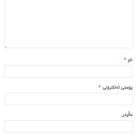
ناو
*
پۆستی ئەلکترۆنی
*
ماڵپه‌ڕ