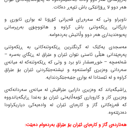
هەر دوو لا ڕۆژانێکی باش تێپەڕ دەکات.
ناوبراو وتی کە سەرەڕای قەیرانی کۆرۆنا لە بواری ئابوری و
بازرگانی ڕێکەوتنی باش کراوە و هاتووچۆی بەرپرسانی
پەیوەندیداری هەر دوو وڵاتیش بەردەوامە.
مەسجدی یەکێک لە گرنگترین ڕێکەوتنەکانی بە ڕێکەوتنی
پەرەپێدانی هێڵی ئاسنی نێوان ئێران و عێراق لە ڕێگای بەسرە –
شەلەمچە – خوڕەمشار ناو برد و وتی کە ڕێکەوتنەکە لە میانەی
سەردانی وەزیری گواستنەوە و نیشتەجێکردنی ئێران بۆ عێراق
کراوە و لە ئێستادا لە بواری جێبەجێکردندایە.
ڕاشیگەیاند کە وەزیری دارایی عێراقیش لە میانەی سەردانەکەی
وەزیری کار و کاروباری کۆمەڵایەتی ئێران بۆ بەغدا ڕایگەیاندووە
کە قەرزەکانی گاز و کارەبای ئێران لە وادەیەکی دیاریکراودا
دەدرێتەوە.
هەناردەی گاز و کارەبای ئێران بۆ عێراق بەردەوام دەبێت: