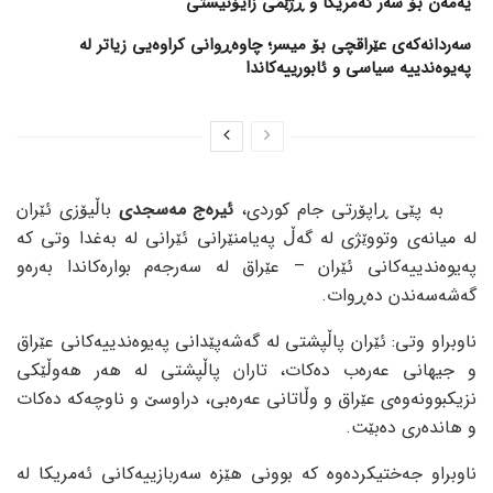
یەمەن بۆ سەر ئەمریکا و ڕژێمی زایۆنیستی
سەردانەکەی عێراقچی بۆ میسر؛ چاوەڕوانی کراوەیی زیاتر لە
پەیوەندییە سیاسی و ئابورییەکاندا
بە پێی ڕاپۆرتی جام کوردی،
ئیرەج مەسجدی
باڵیۆزی ئێران
لە میانەی وتووێژی لە گەڵ پەیامنێرانی ئێرانی لە بەغدا وتی کە
پەیوەندییەکانی ئێران – عێراق لە سەرجەم بوارەکاندا بەرەو
گەشەسەندن دەڕوات.
ناوبراو وتی: ئێران پاڵپشتی لە گەشەپێدانی پەیوەندییەکانی عێراق
و جیهانی عەرەب دەکات، تاران پاڵپشتی لە هەر هەوڵێکی
نزیکبوونەوەی عێراق و وڵاتانی عەرەبی، دراوسێ و ناوچەکە دەکات
و هاندەری دەبێت.
ناوبراو جەختیکردەوە کە بوونی هێزە سەربازییەکانی ئەمریکا لە