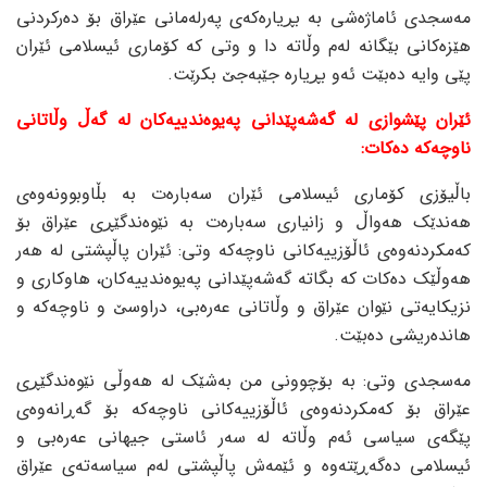
مەسجدی ئاماژەشی بە بڕیارەکەی پەرلەمانی عێراق بۆ دەرکردنی
هێزەکانی بێگانە لەم وڵاتە دا و وتی کە کۆماری ئیسلامی ئێران
پێی وایە دەبێت ئەو بڕیارە جێبەجێ بکرێت.
ئێران پێشوازی لە گەشەپێدانی پەیوەندییەکان لە گەڵ وڵاتانی
ناوچەکە دەکات:
باڵیۆزی کۆماری ئیسلامی ئێران سەبارەت بە بڵاوبوونەوەی
هەندێک هەواڵ و زانیاری سەبارەت بە نێوەندگێڕی عێراق بۆ
کەمکردنەوەی ئاڵۆزییەکانی ناوچەکە وتی: ئێران پاڵپشتی لە هەر
هەوڵێک دەکات کە بگاتە گەشەپێدانی پەیوەندییەکان، هاوکاری و
نزیکایەتی نێوان عێراق و وڵاتانی عەرەبی، دراوسێ و ناوچەکە و
هاندەریشی دەبێت.
مەسجدی وتی: بە بۆچوونی من بەشێک لە هەوڵی نێوەندگێڕی
عێراق بۆ کەمکردنەوەی ئاڵۆزییەکانی ناوچەکە بۆ گەڕانەوەی
پێگەی سیاسی ئەم وڵاتە لە سەر ئاستی جیهانی عەرەبی و
ئیسلامی دەگەڕێتەوە و ئێمەش پاڵپشتی لەم سیاسەتەی عێراق