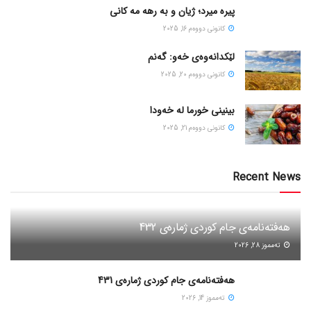
پیره میرد؛ ژیان و به رهه مه کانی
كانونی دووه‌م 16, 2025
لێکدانەوەی خەو: گەنم
كانونی دووه‌م 20, 2025
بینینی خورما لە خەودا
كانونی دووه‌م 21, 2025
Recent News
هەفتەنامەی جام کوردی ژمارەی 432
ته‌مموز 28, 2026
هەفتەنامەی جام کوردی ژمارەی 431
ته‌مموز 14, 2026