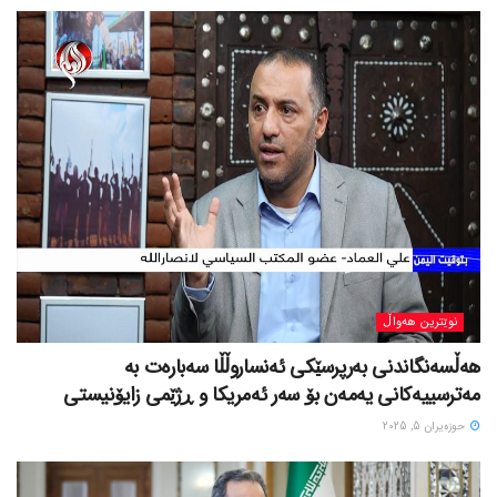
نوێترین هەواڵ
هەڵسەنگاندنی بەرپرسێکی ئەنساروڵڵا سەبارەت بە
مەترسییەکانی یەمەن بۆ سەر ئەمریکا و ڕژێمی زایۆنیستی
حوزه‌یران 5, 2025