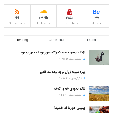
99
23.9k
205k
137
Subscribers
Followers
Subscribers
Followers
Trending
Comments
Latest
لێکدانەوەی خەو؛ کەوتنە خوارەوە لە بەرزاییەوە
كانونی دووه‌م 19, 2025
پیره میرد؛ ژیان و به رهه مه کانی
كانونی دووه‌م 16, 2025
لێکدانەوەی خەو: گەنم
كانونی دووه‌م 20, 2025
بینینی خورما لە خەودا