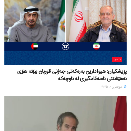
ئاسیا
پزیشکیان: هیوادارین بەرەکەتی جەژنی قوربان ببێتە هۆی
نەهێشتنی ناسەقامگیری لە ناوچەکە
حوزه‌یران 6, 2025