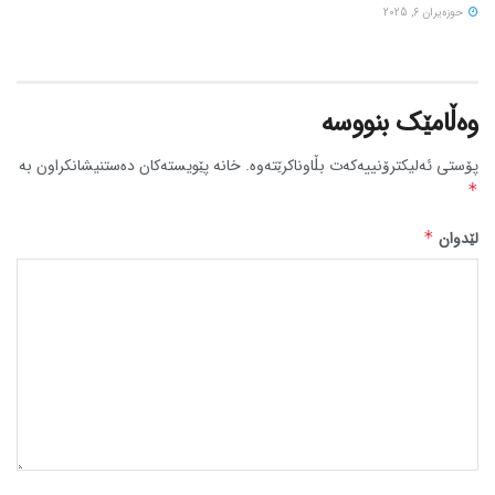
حوزه‌یران 6, 2025
وەڵامێک بنووسە
پۆستی ئەلیکترۆنییەکەت بڵاوناکرێتەوە.
خانە پێویستەکان دەستنیشانکراون بە
*
لێدوان
*