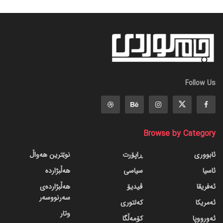
Follow Us
Browse by Category
ئابووری
ڕاپۆرت
نوێترین هەواڵ
ئاسیا
سیاسی
هەڵبژاردە
ئەفریقا
ڤیدیۆ
هەڵبژاردەی
سەرنووسەر
ئەمریکا
کەلتوری
وتار
ئەورووپا
کۆمەڵگا