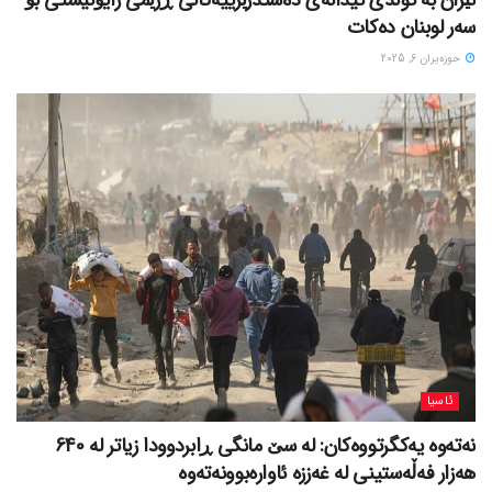
ئێران بە توندی ئیدانەی دەستدرێژییەکانی ڕژێمی زایۆنیستی بۆ
سەر لوبنان دەکات
حوزه‌یران 6, 2025
ئاسیا
نەتەوە یەکگرتووەکان: لە سێ مانگی ڕابردوودا زیاتر لە 640
هەزار فەڵەستینی لە غەززە ئاوارەبوونەتەوە