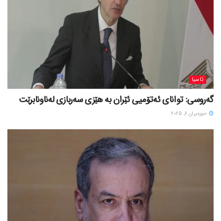
ئاسیا
گەروسی: توانای ئەتۆمیی ئێران بە هێزی سەربازی لەناونابرێت
حوزه‌یران 6, 2025