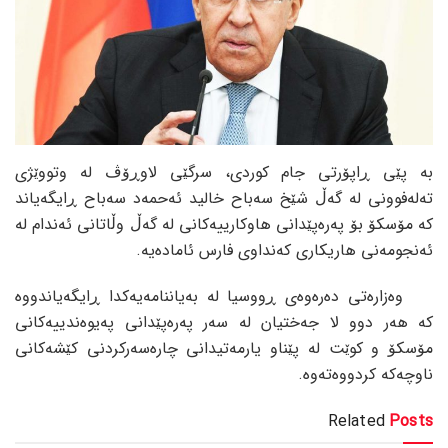
بە پێی ڕاپۆرتی جام کوردی، سرگێی لاوڕۆڤ لە وتووێژی
تەلەفوونی لە گەڵ شێخ سەباح خالید ئەحمەد سەباح ڕایگەیاند
کە مۆسکۆ بۆ پەرەپێدانی هاوکارییەکانی لە گەڵ وڵاتانی ئەندام لە
ئەنجومەنی هاریکاری کەنداوی فارس ئامادەیە.
وەزارەتی دەرەوەی ڕووسیا لە بەیاننامەیەکدا ڕایگەیاندووە
کە هەر دوو لا جەختیان لە سەر پەرەپێدانی پەیوەندییەکانی
مۆسکۆ و کوێت لە پێناو یارمەتیدانی چارەسەرکردنی کێشەکانی
ناوچەکە کردووەتەوە.
Related
Posts