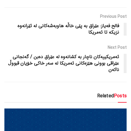
Previous Post
فالح فەیاز: عێراق بە پێی خاڵە هاوبەشەکانی لە ئێرانەوە
نزیکە تا ئەمریکا
Next Post
ئەمریکییەکان ناچار بە کشانەوە لە عێراق دەبن / گەنجانی
عێراقی بوونی هێزەکانی ئەمریکا لە سەر خاکی خۆیان قبووڵ
ناکەن
Related
Posts