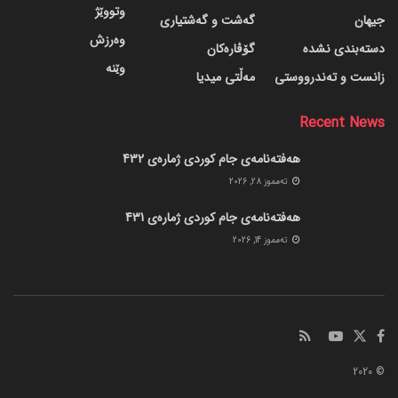
وتووێژ
جیهان
گه‌شت و گه‌شتیاری
وەرزش
دسته‌بندی نشده
گۆڤاره‌کان
وێنە
زانست و تەندرووستی
مەڵتی میدیا
Recent News
هەفتەنامەی جام کوردی ژمارەی 432
ته‌مموز 28, 2026
هەفتەنامەی جام کوردی ژمارەی 431
ته‌مموز 14, 2026
© 2020