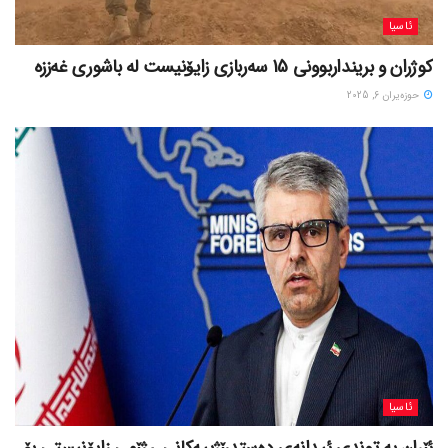
ئاسیا
کوژران و برینداربوونی 15 سەربازی زایۆنیست لە باشوری غەززە
حوزه‌یران 6, 2025
ئاسیا