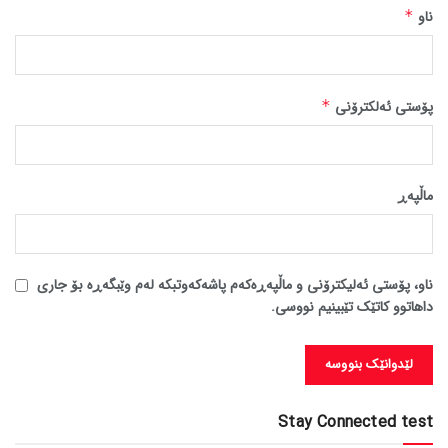
ناو
*
پۆستی ئەلکترۆنی
*
ماڵپه‌ڕ
ناو، پۆستی ئەلیکترۆنی و ماڵپەڕەکەم پاشەکەوتبکە لەم وێبگەڕە بۆ جاری
داهاتوو کاتێک تێبینیم نووسی.
Stay Connected test