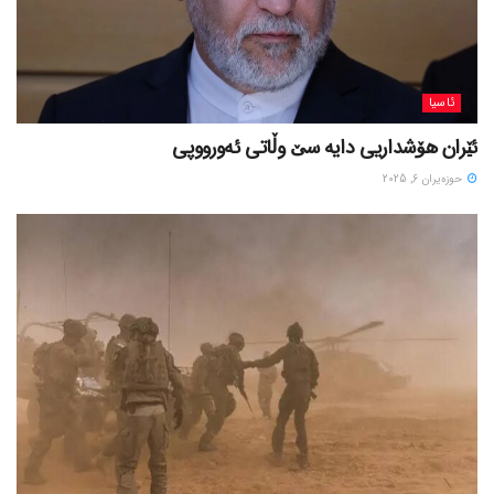
ئاسیا
ئێران هۆشداریی دایە سێ وڵاتی ئەورووپی
حوزه‌یران 6, 2025