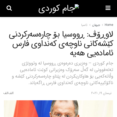
Home
جیهان
ئاسیا
لاوڕۆڤ: ڕووسیا بۆ چارەسەرکردنی
کێشەکانی ناوچەی کەنداوی فارس
ئامادەیی هەیە
جام کوردی – وەزیری دەرەوەی ڕووسیا لە وتووێژی
تەلەفوونی لە گەڵ سەرۆک وەزیرانی کوێت ئامادەیی
وڵاتەکەیی بۆ هاوکاریکردن لە پێناو چارەسەرکردنی کێشە و
ناکۆکییەکانی ناوچەی کەنداوی فارس ڕاگەیاند.
نیسان 19, 2021