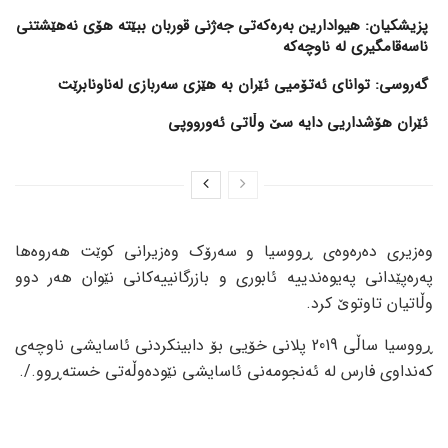
پزیشکیان: هیوادارین بەرەکەتی جەژنی قوربان ببێتە هۆی نەهێشتنی
ناسەقامگیری لە ناوچەکە
گەروسی: توانای ئەتۆمیی ئێران بە هێزی سەربازی لەناونابرێت
ئێران هۆشداریی دایە سێ وڵاتی ئەورووپی
وەزیری دەرەوەی ڕووسیا و سەرۆک وەزیرانی کوێت هەروەها
پەرەپێدانی پەیوەندییە ئابوری و بازرگانییەکانی نێوان هەر دوو
وڵاتیان تاوتوێ کرد.
ڕووسیا ساڵی 2019 پلانی خۆیی بۆ دابینکردنی ئاسایشی ناوچەی
کەنداوی فارس لە ئەنجومەنی ئاسایشی نێودەوڵەتی خستەڕوو./.