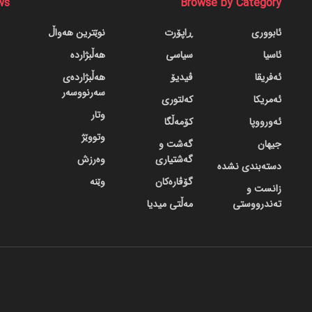
ws
Browse by Category
ئابووری
ڕاپۆرت
نوێترین هەواڵ
ئاسیا
سیاسی
هەڵبژاردە
ئەفریقا
ڤیدیۆ
هەڵبژاردەی
سەرنووسەر
ئەمریکا
کەلتوری
وتار
ئەورووپا
کۆمەڵگا
وتووێژ
جیهان
گه‌شت و
گه‌شتیاری
وەرزش
دسته‌بندی نشده
گۆڤاره‌کان
وێنە
زانست و
تەندرووستی
مەڵتی میدیا