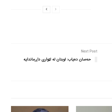
Next Post
حەسان دەیاب: لوبنان لە لێواری داڕماندایە