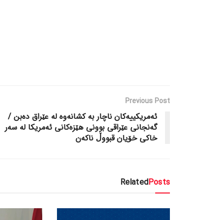
Previous Post
ئەمریکییەکان ناچار بە کشانەوە لە عێراق دەبن /
گەنجانی عێراقی بوونی هێزەکانی ئەمریکا لە سەر
خاکی خۆیان قبووڵ ناکەن
Related
Posts