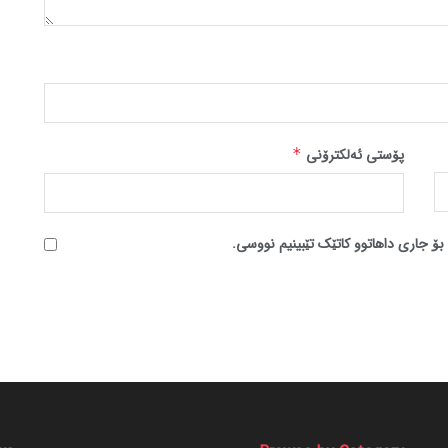
پۆستی ئەلکترۆنی
*
بۆ جاری داهاتوو کاتێک تێبینیم نووسی.