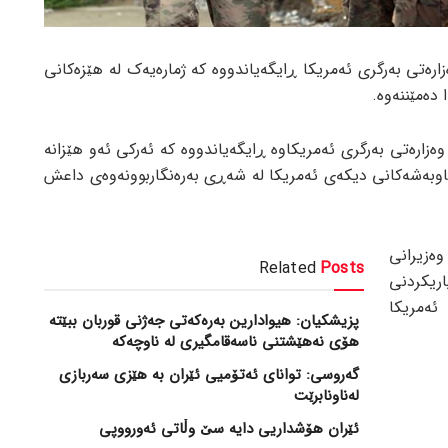
ارەتی بەرگری ئەمریکا ڕایگەیاندووە کە ژمارەیەک لە هێزەکانی
 دەمێننەوە.
وەزارەتی بەرگری ئەمریکاوە ڕایگەیاندووە کە ئەرکی ئەو هێزانە
وبەشەکانی دیکەی ئەمریکا لە شەڕی بەرەنگاربوونەوەی داعش
ەزیرانی
Related
Posts
ریکردنی
ەمریکا
پزیشکیان: هیوادارین بەرەکەتی جەژنی قوربان ببێتە
هۆی نەهێشتنی ناسەقامگیری لە ناوچەکە
گەروسی: توانای ئەتۆمیی ئێران بە هێزی سەربازی
لەناونابرێت
ئێران هۆشداریی دایە سێ وڵاتی ئەورووپی