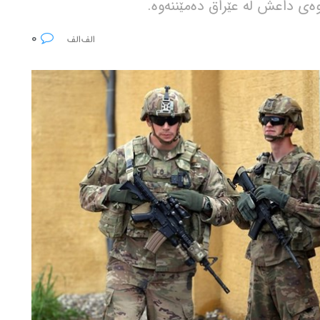
ەی داعش لە عێراق دەمێننەوە.
0