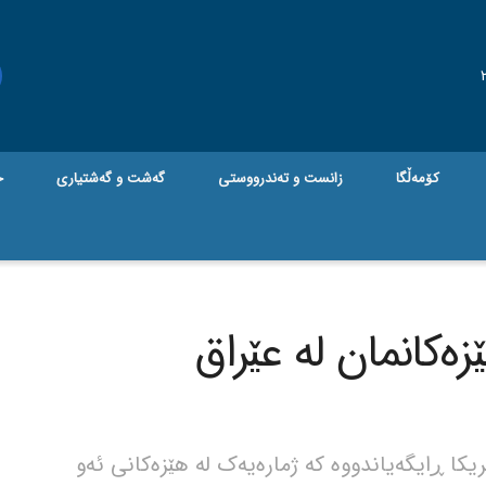
کۆمەڵگا
زانست و تەندرووستی
گه‌شت و گه‌شتیاری
ج
زەکانمان لە عێراق
کا ڕایگەیاندووە کە ژمارەیەک لە هێزەکانی ئەو