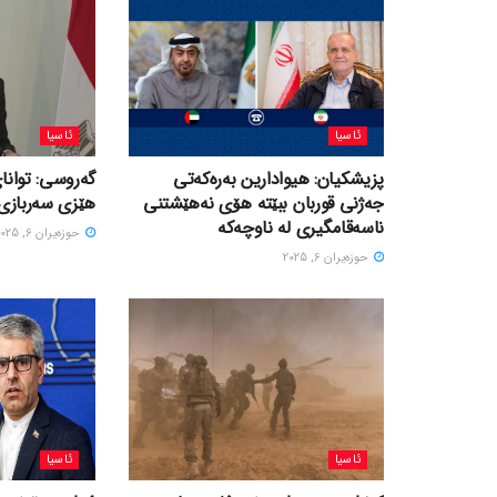
ئاسیا
ئاسیا
پزیشکیان: هیوادارین بەرەکەتی
گەروسی: توانای
جەژنی قوربان ببێتە هۆی نەهێشتنی
هێزی سەربازی 
ناسەقامگیری لە ناوچەکە
حوزه‌یران 6, 2025
حوزه‌یران 6, 2025
ئاسیا
ئاسیا