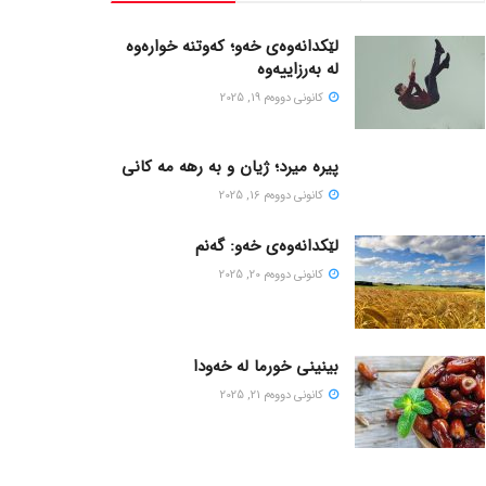
لێکدانەوەی خەو؛ کەوتنە خوارەوە
لە بەرزاییەوە
كانونی دووه‌م 19, 2025
پیره میرد؛ ژیان و به رهه مه کانی
كانونی دووه‌م 16, 2025
لێکدانەوەی خەو: گەنم
كانونی دووه‌م 20, 2025
بینینی خورما لە خەودا
كانونی دووه‌م 21, 2025