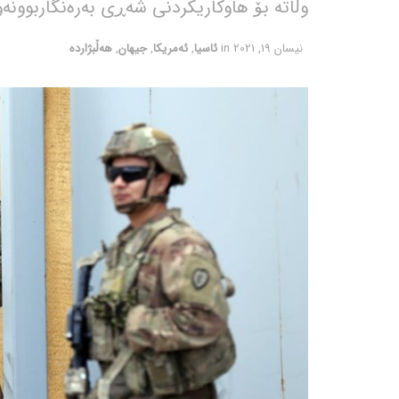
وڵاتە بۆ هاوکاریکردنی شەڕی بەرەنگاربوونەو
نیسان 19, 2021
in
ئاسیا
,
ئەمریکا
,
جیهان
,
هەڵبژاردە