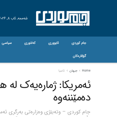
شەممە, ئاب 8, 2026
جام کوردی
ئابووری
کەلتوری
سیاسی
گۆڤاره‌کان
Home
جیهان
ئاسیا
ئەمریکا: ژمارەیەک لە هێ
دەمێننەوە
جام کوردی – وتەبێژی وەزارەتی بەرگری ئەمری