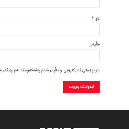
ناو
*
ماڵپه‌ڕ
ناو، پۆستی ئەلیکترۆنی و ماڵپەڕەکەم پاشەکەوتبکە لەم وێبگەڕە 