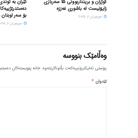
کوژران و برینداربوونی 15 سەربازی
ئێران بە توندی
زایۆنیست لە باشوری غەززە
دەستدرێژییەکا
بۆ سەر لوبنان 
حوزه‌یران 6, 2025
حوزه‌یران 6, 2025
وەڵامێک بنووسە
پۆستی ئەلیکترۆنییەکەت بڵاوناکرێتەوە.
خانە پێویستەکان دەستنی
لێدوان
*