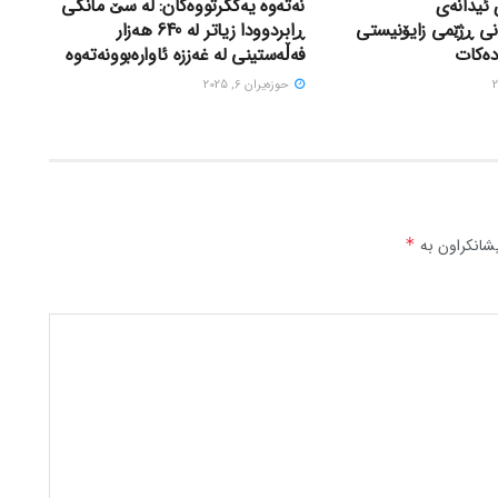
 ئیدانەی
نەتەوە یەکگرتووەکان: لە سێ مانگی
نی ڕژێمی زایۆنیستی
ڕابردوودا زیاتر لە 640 هەزار
دەکات
فەڵەستینی لە غەززە ئاوارەبوونەتەوە
حوزه‌یران 6, 2025
شانکراون بە
*