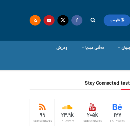
فارسی
یهان
مەڵتی میدیا
وەرزش
Stay Connected test
99
23.9k
205k
137
Subscribers
Followers
Subscribers
Followers