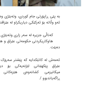
بە پێی ڕاپۆرتی جام کوردی، وتەبێژی وەز
ئەو وڵاتە بۆ ئەرکێکی دیاریکراو لە عێراقدا
کەناڵی جزیرە لە سەر زاری وتەبێژی 
هاوکاریکردنی حکومەتی عێراق و ها
دەبێت.
ئەمەش لە کاتێکدایە کە پێشتر سەرۆک و
عێراق پێکهێنانی لێژنەیەکی بۆ دیا
میکانیزمی کشانەوەی هێزەکانی ئ
ڕاگەیاندبوو./.