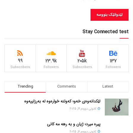
Stay Connected test
99
23.9k
205k
137
Subscribers
Followers
Subscribers
Followers
Trending
Comments
Latest
لێکدانەوەی خەو؛ کەوتنە خوارەوە لە بەرزاییەوە
كانونی دووه‌م 19, 2025
پیره میرد؛ ژیان و به رهه مه کانی
كانونی دووه‌م 16, 2025