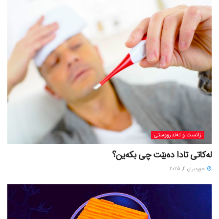
زانست و تەندرووستی
لەکاتی تادا دەبێت چی بکەین؟
حوزه‌یران 4, 2025