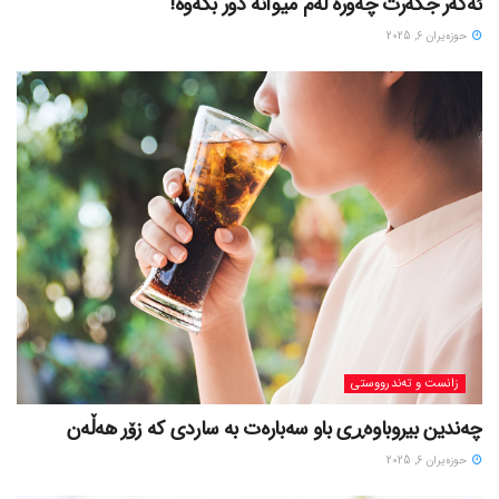
ئەگەر جگەرت چەورە لەم میوانە دور بکەوە!
حوزه‌یران 6, 2025
زانست و تەندرووستی
چەندین بیروباوەڕی باو سەبارەت بە ساردی کە زۆر هەڵەن
حوزه‌یران 6, 2025