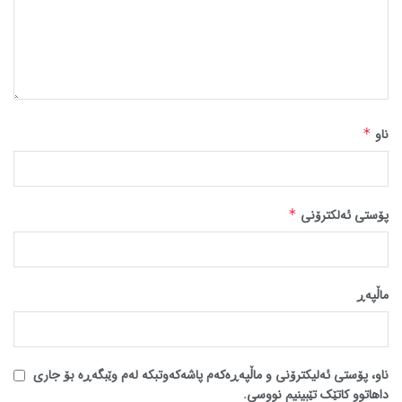
ناو
*
پۆستی ئەلکترۆنی
*
ماڵپه‌ڕ
ناو، پۆستی ئەلیکترۆنی و ماڵپەڕەکەم پاشەکەوتبکە لەم وێبگەڕە بۆ جاری
داهاتوو کاتێک تێبینیم نووسی.