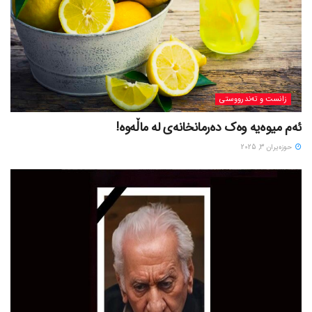
زانست و تەندرووستی
ئەم میوەیە وەک دەرمانخانەی لە ماڵەوە!
حوزه‌یران 3, 2025