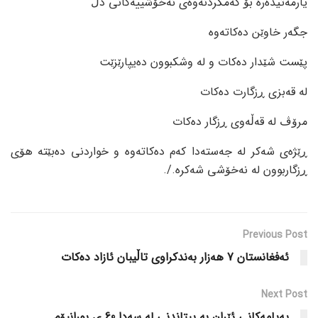
یارمەتیدەرە بۆ کەمکردنەوەی نەخۆشییەکانی دڵ
جگەر خاوێن دەکاتەوە
پێست شێدار دەکات و لە وشکبوون دەیپارێزێت
لە قەبزی ڕزگارت دەکات
مرۆڤ لە قەڵەوی ڕزگار دەکات
ڕێژەی شەکر لە جەستەدا کەم دەکاتەوە و خواردنی دەبێتە هۆی
ڕزگاربوون لە نەخۆشی شەکرە./.
Previous Post
ئەفغانستان 7 هەزار بەندکراوی تاڵیبان ئازاد دەکات
Next Post
پەیامەکانی ئێران بە پیتاندنی لە سەدا 60 ی یورانیۆم