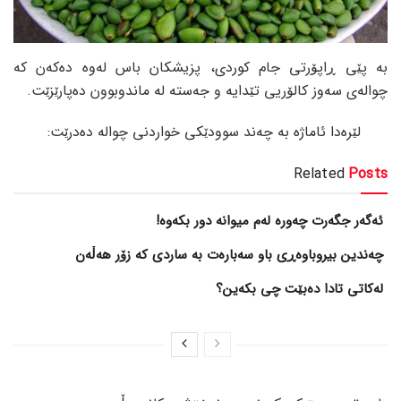
بە پێی ڕاپۆرتی جام کوردی، پزیشکان باس لەوە دەکەن کە
چوالەی سەوز کالۆریی تێدایە و جەستە لە ماندوبوون دەپارێزێت.
لێرەدا ئاماژە بە چەند سوودێکی خواردنی چوالە دەدرێت:
Related
Posts
ئەگەر جگەرت چەورە لەم میوانە دور بکەوە!
چەندین بیروباوەڕی باو سەبارەت بە ساردی کە زۆر هەڵەن
لەکاتی تادا دەبێت چی بکەین؟