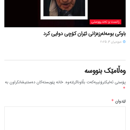
زانست و تەندرووستی
باوکی بومەلەرزەزانی ئێران کۆچی دوایی کرد
حوزه‌یران 3, 2025
وەڵامێک بنووسە
پۆستی ئەلیکترۆنییەکەت بڵاوناکرێتەوە.
خانە پێویستەکان دەستنیشانکراون بە
*
لێدوان
*