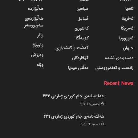
ئاسیا
سیاسی
هەڵبژاردە
ئەفریقا
ڤیدیۆ
هەڵبژاردەی
سەرنووسەر
ئەمریکا
کەلتوری
وتار
ئەورووپا
کۆمەڵگا
وتووێژ
جیهان
گه‌شت و گه‌شتیاری
وەرزش
دسته‌بندی نشده
گۆڤاره‌کان
وێنە
زانست و تەندرووستی
مەڵتی میدیا
Recent News
هەفتەنامەی جام کوردی ژمارەی 432
ته‌مموز 28, 2026
هەفتەنامەی جام کوردی ژمارەی 431
ته‌مموز 14, 2026