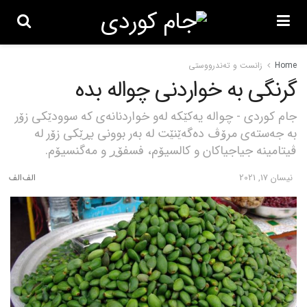
Home
زانست و تەندرووستی
گرنگی بە خواردنی چوالە بدە
جام کوردی - چوالە یەکێکە لەو خواردنانەی کە سوودێکی زۆر
بە جەستەی مرۆڤ دەگەێنێت لە بەر بوونی بڕێکی زۆر لە
ڤیتامینە جیاجیاکان و کالسیۆم، فسفۆڕ و مەگنسیۆم.
نیسان 17, 2021