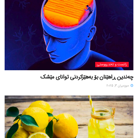
زانست و تەندرووستی
چەندین ڕاهێنان بۆ بەهێزکردنی توانای مێشک
حوزه‌یران 3, 2025