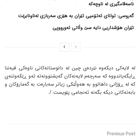
ناسەقامگیری لە ناوچەکە
گەروسی: توانای ئەتۆمیی ئێران بە هێزی سەربازی لەناونابرێت
ئێران هۆشداریی دایە سێ وڵاتی ئەورووپی
لە لایەکی دیکەوە نێردەی چین لە دانوستانەکانی ناوەکی ڤیەننا
ڕایگەیاندووە کە سەرجەم لایەنەکان گەیشتوونەتە ئەو ڕێکەوتنەی
کە لە ڕۆژانی داهاتوو بە هەوڵێکی زیاتر سەبارەت بە گەمارۆکان و
بابەتەکانی دیکە بگەنە ئەنجامی پێویست./.
Previous Post