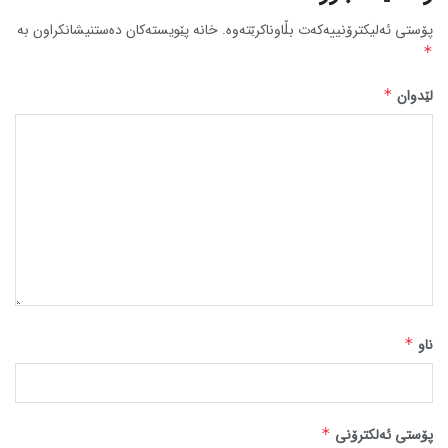
پۆستی ئەلیکترۆنییەکەت بڵاوناکرێتەوە.
خانە پێویستەکان دەستنیشانکراون بە
*
لێدوان
*
ناو
*
پۆستی ئەلکترۆنی
*