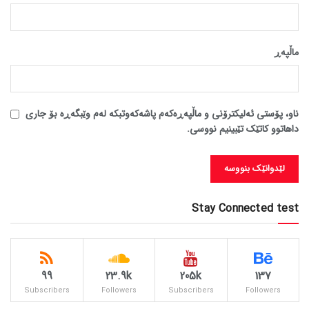
ماڵپه‌ڕ
ناو، پۆستی ئەلیکترۆنی و ماڵپەڕەکەم پاشەکەوتبکە لەم وێبگەڕە بۆ جاری
داهاتوو کاتێک تێبینیم نووسی.
Stay Connected test
99
23.9k
205k
137
Subscribers
Followers
Subscribers
Followers