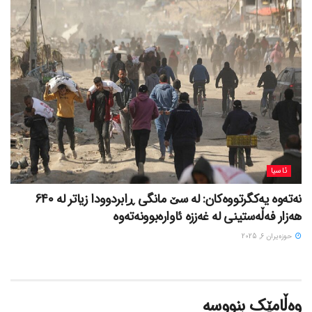
ئاسیا
نەتەوە یەکگرتووەکان: لە سێ مانگی ڕابردوودا زیاتر لە 640
هەزار فەڵەستینی لە غەززە ئاوارەبوونەتەوە
حوزه‌یران 6, 2025
وەڵامێک بنووسە