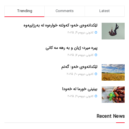
Trending
Comments
Latest
لێکدانەوەی خەو؛ کەوتنە خوارەوە لە بەرزاییەوە
كانونی دووه‌م 19, 2025
پیره میرد؛ ژیان و به رهه مه کانی
كانونی دووه‌م 16, 2025
لێکدانەوەی خەو: گەنم
كانونی دووه‌م 20, 2025
بینینی خورما لە خەودا
كانونی دووه‌م 21, 2025
Recent News