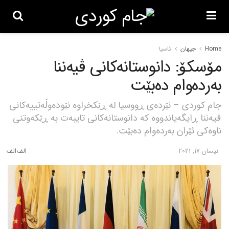
Home
جیهان
ئاسیا
مۆسکۆ: دانوستانەکانی ڤیەننا
بەردەوام دەبێت
جام کوردی – نێردەی ڕووسیا لە ڕێکخراوە نێودەوڵەتییەکانی
ڤیەننا ڕایگەیاندووە کە دانوستانەکانی تایبەت بە ڕێکەوتنی
ناوەکی ئێران بەردەوام دەبێت.
نیسان 17, 2021