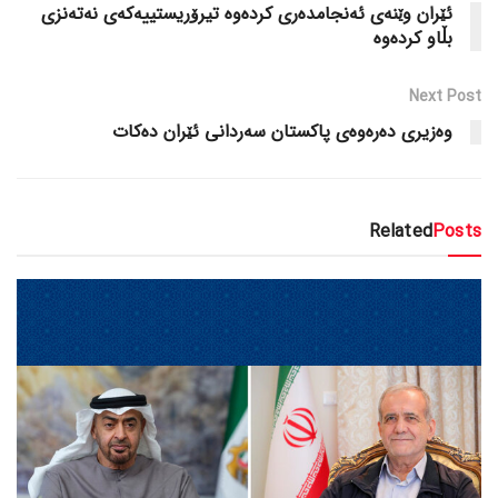
ئێران وێنەی ئەنجامدەری کردەوە تیرۆریستییەکەی نەتەنزی
بڵاو کردەوە
Next Post
وەزیری دەرەوەی پاکستان سەردانی ئێران دەکات
Related
Posts