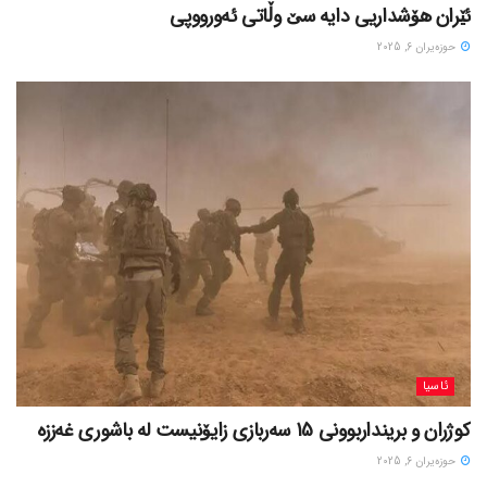
ئێران هۆشداریی دایە سێ وڵاتی ئەورووپی
حوزه‌یران 6, 2025
ئاسیا
کوژران و برینداربوونی 15 سەربازی زایۆنیست لە باشوری غەززە
حوزه‌یران 6, 2025