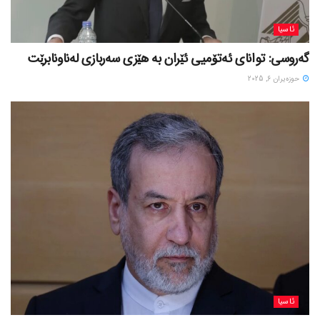
ئاسیا
گەروسی: توانای ئەتۆمیی ئێران بە هێزی سەربازی لەناونابرێت
حوزه‌یران 6, 2025
ئاسیا