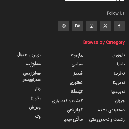
Follow Us
Browse by Category
ئابووری
ڕاپۆرت
نوێترین هەواڵ
ئاسیا
سیاسی
هەڵبژاردە
ئەفریقا
ڤیدیۆ
هەڵبژاردەی
سەرنووسەر
ئەمریکا
کەلتوری
وتار
ئەورووپا
کۆمەڵگا
وتووێژ
جیهان
گه‌شت و گه‌شتیاری
وەرزش
دسته‌بندی نشده
گۆڤاره‌کان
وێنە
زانست و تەندرووستی
مەڵتی میدیا