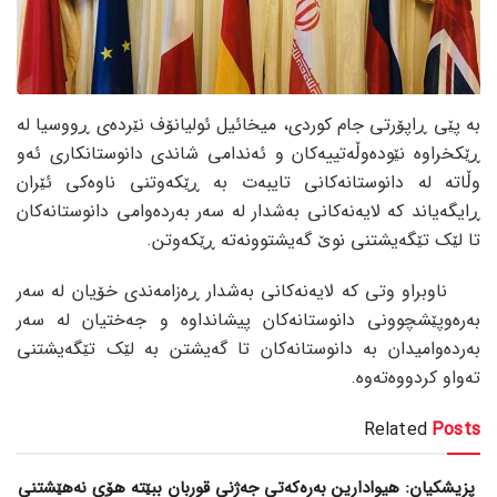
بە پێی ڕاپۆرتی جام کوردی، میخائیل ئولیانۆف نێردەی ڕووسیا لە
ڕێکخراوە نێودەوڵەتییەکان و ئەندامی شاندی دانوستانکاری ئەو
وڵاتە لە دانوستانەکانی تایبەت بە ڕێکەوتنی ناوەکی ئێران
ڕایگەیاند کە لایەنەکانی بەشدار لە سەر بەردەوامی دانوستانەکان
تا لێک تێگەیشتنی نوێ گەیشتوونەتە ڕێکەوتن.
ناوبراو وتی کە لایەنەکانی بەشدار ڕەزامەندی خۆیان لە سەر
بەرەوپێشچوونی دانوستانەکان پیشانداوە و جەختیان لە سەر
بەردەوامیدان بە دانوستانەکان تا گەیشتن بە لێک تێگەیشتنی
تەواو کردووەتەوە.
Related
Posts
پزیشکیان: هیوادارین بەرەکەتی جەژنی قوربان ببێتە هۆی نەهێشتنی