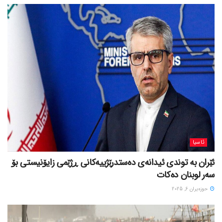
ئاسیا
ئێران بە توندی ئیدانەی دەستدرێژییەکانی ڕژێمی زایۆنیستی بۆ
سەر لوبنان دەکات
حوزه‌یران 6, 2025