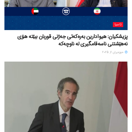
ئاسیا
پزیشکیان: هیوادارین بەرەکەتی جەژنی قوربان ببێتە هۆی
نەهێشتنی ناسەقامگیری لە ناوچەکە
حوزه‌یران 6, 2025