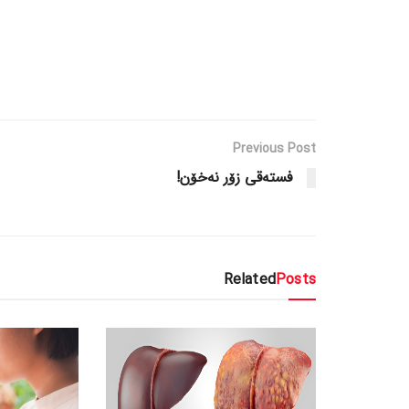
Previous Post
فستەقی زۆر نەخۆن!
Related
Posts