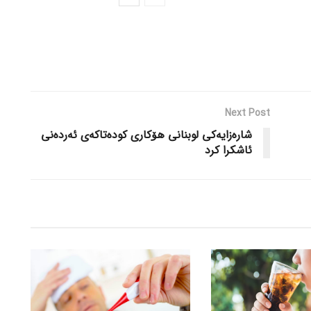
Next Post
شارەزایەکی لوبنانی هۆکاری کودەتاکەی ئەردەنی
ئاشکرا کرد