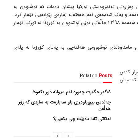
ی وەزارەتی تەندرووستی تورکیا پیشان دەدات کە توشبوون بە
ەممە و یەک شەممەی ئەم هەفتەیە ژمارەی پێوانەیی تۆمار کرد.
لە ڕۆژی شەممە 44756 و لە ڕۆژی یەک شەممە 41998 حاڵەتی نوێی توشبوون بە کۆرۆنا لە تورکیا تۆمار
و مامناوەندی توشبوونی هەفتەیی بە پەتای کۆرۆنا لە پلەی
تورکیا 3 ملیۆن و 487 هەزار کەس
Related
Posts
ووشی کۆرۆنا بوون و 32 هەزار و 263 کەسیش
ئەگەر جگەرت چەورە لەم میوانە دور بکەوە!
چەندین بیروباوەڕی باو سەبارەت بە ساردی کە زۆر
هەڵەن
لەکاتی تادا دەبێت چی بکەین؟