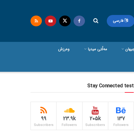
فارسی
یهان
مەڵتی میدیا
وەرزش
Stay Connected test
99
23.9k
205k
137
Subscribers
Followers
Subscribers
Followers