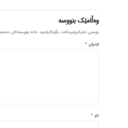
وەڵامێک بنووسە
پۆستی ئەلیکترۆنییەکەت بڵاوناکرێتەوە.
خانە پێویستەکان دەستنی
لێدوان
*
ناو
*