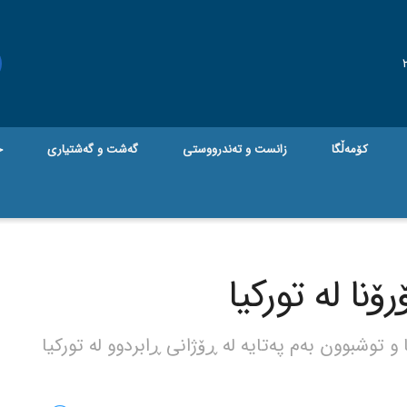
کۆمەڵگا
زانست و تەندرووستی
گه‌شت و گه‌شتیاری
ج
ۆنا لە تورکیا
 توشبوون بەم پەتایە لە ڕۆژانی ڕابردوو لە تورکیا