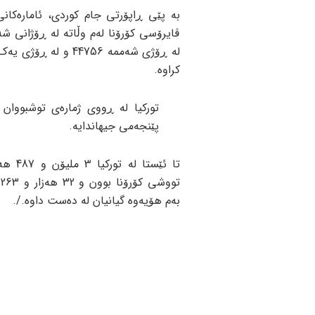
بە پێی ڕاپۆرتی جام کوردی، ئامارەکان
ڤایرۆسی کۆرۆنا لەم وڵاتە لە ڕۆژانی ش
کراوە.
تورکیا لە ڕووی ژمارەی توشبووان 
پێنجەمی جیهاندایە.
تا ئێستا لە 
ت
بەم هۆیەوە گیانیان لە دەست داوە./.