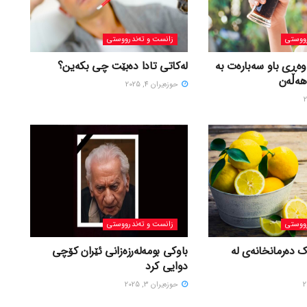
ووستی
زانست و تەندرووستی
وەڕی باو سەبارەت بە
لەکاتی تادا دەبێت چی بکەین؟
هەڵەن
حوزه‌یران 4, 2025
ووستی
زانست و تەندرووستی
ک دەرمانخانەی لە
باوکی بومەلەرزەزانی ئێران کۆچی
دوایی کرد
حوزه‌یران 3, 2025