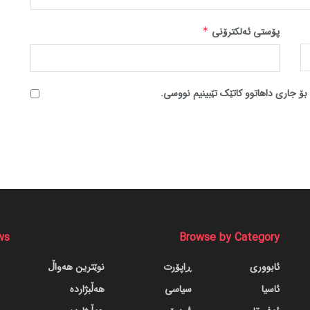
پۆستی ئەلکترۆنی
*
بۆ جاری داهاتوو کاتێک تێبینیم نووسی.
ws
Browse by Category
ئابووری
ڕاپۆرت
نوێترین هەواڵ
ئاسیا
سیاسی
هەڵبژاردە