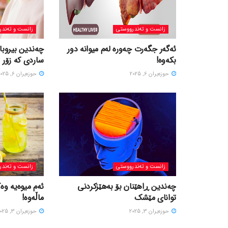
زانست و تەندرووستی
زانست و تەندر
ئەگەر جگەرت چەورە لەم میوانە دور
چەندین بیروبا
بکەوە!
ساردی کە زۆر 
حوزه‌یران 6, 2025
حوزه‌یران 6, 2025
زانست و تەندرووستی
زانست و تەندر
چەندین ڕاهێنان بۆ بەهێزکردنی
ئەم میوەیە وە
توانای مێشک
ماڵەوە!
حوزه‌یران 3, 2025
حوزه‌یران 3, 2025