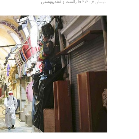
نیسان 5, 2021
in
زانست و تەندرووستی