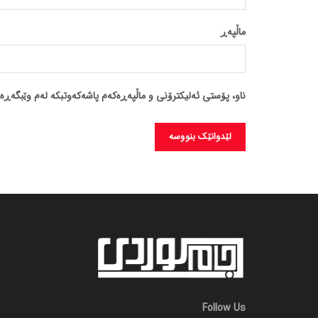
ماڵپه‌ڕ
ناو، پۆستی ئەلیکترۆنی و ماڵپەڕەکەم پاشەکەوتبکە لەم وێبگەڕە 
Follow Us