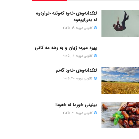
لێکدانەوەی خەو؛ کەوتنە خوارەوە
لە بەرزاییەوە
كانونی دووه‌م 19, 2025
پیره میرد؛ ژیان و به رهه مه کانی
كانونی دووه‌م 16, 2025
لێکدانەوەی خەو: گەنم
كانونی دووه‌م 20, 2025
بینینی خورما لە خەودا
كانونی دووه‌م 21, 2025