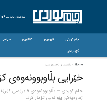
شەممە, ئاب 8, 2026
جام کوردی
ئابووری
کەلتوری
سیاسی
گۆڤاره‌کان
Home
زانست و تەندرووستی
خێرایی بڵاوبوونەوەی کۆر
جام کوردی – بڵاوبوونەوەی ڤایرۆسی کۆرۆنا و
ژمارەیەکی پێوانەیی تۆمار کرد.