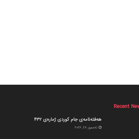
Recent Ne
هەفتەنامەی جام کوردی ژمارەی 432
ته‌مموز 28, 2026