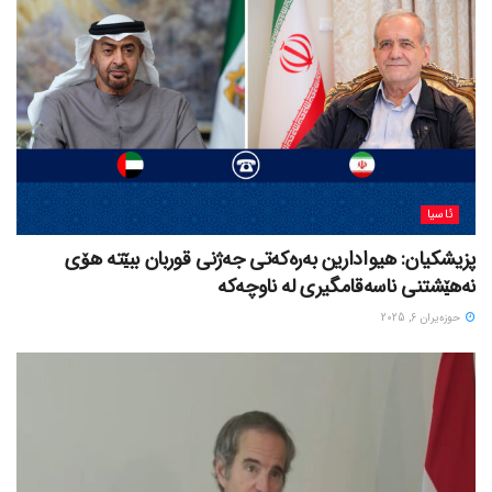
ئاسیا
پزیشکیان: هیوادارین بەرەکەتی جەژنی قوربان ببێتە هۆی
نەهێشتنی ناسەقامگیری لە ناوچەکە
حوزه‌یران 6, 2025