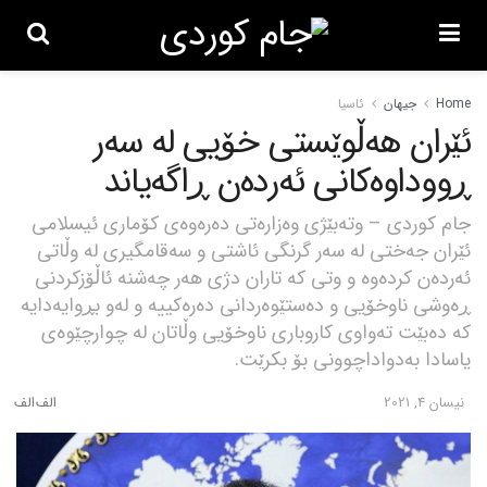
Home
جیهان
ئاسیا
ئێران هەڵوێستی خۆیی لە سەر
ڕووداوەکانی ئەردەن ڕاگەیاند
جام کوردی – وتەبێژی وەزارەتی دەرەوەی کۆماری ئیسلامی
ئێران جەختی لە سەر گرنگی ئاشتی و سەقامگیری لە وڵاتی
ئەردەن کردەوە و وتی کە تاران دژی هەر چەشنە ئاڵۆزکردنی
ڕەوشی ناوخۆیی و دەستێوەردانی دەرەکییە و لەو بڕوایەدایە
کە دەبێت تەواوی کاروباری ناوخۆیی وڵاتان لە چوارچێوەی
یاسادا بەدواداچوونی بۆ بکرێت.
نیسان 4, 2021