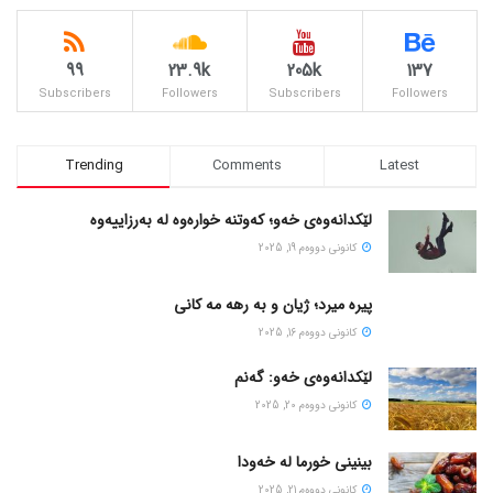
99
23.9k
205k
137
Subscribers
Followers
Subscribers
Followers
Trending
Comments
Latest
لێکدانەوەی خەو؛ کەوتنە خوارەوە لە بەرزاییەوە
كانونی دووه‌م 19, 2025
پیره میرد؛ ژیان و به رهه مه کانی
كانونی دووه‌م 16, 2025
لێکدانەوەی خەو: گەنم
كانونی دووه‌م 20, 2025
بینینی خورما لە خەودا
كانونی دووه‌م 21, 2025