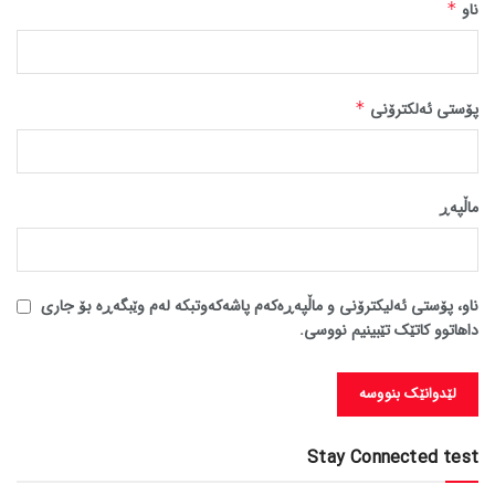
ناو
*
پۆستی ئەلکترۆنی
*
ماڵپه‌ڕ
ناو، پۆستی ئەلیکترۆنی و ماڵپەڕەکەم پاشەکەوتبکە لەم وێبگەڕە بۆ جاری
داهاتوو کاتێک تێبینیم نووسی.
Stay Connected test