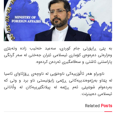
بە پێی ڕاپۆرتی جام کوردی، سەعید خەتیب زادە وتەبێژی
وەزارەتی دەرەوەی کۆماری ئیسلامی ئێران جەختی لە سەر گرنگی
پاراستنی ئاشتی و سەقامگیری ئەردەن کردەوە.
ناوبراو هەر ئاڵۆزییەکی ناوخۆیی لە ناوچەی ڕۆژئاوای ئاسیا
لە پێناو بەرژەوەندییەکانی ڕژێمی زایۆنیستی ناو برد و وتی کە
بەردەوام شوێنپێی ئەم ڕژێمە لە پیلانگێڕییەکان لە وڵاتانی
ئیسلامی دەبینرێت.
Related
Posts