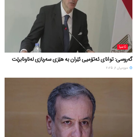
ئاسیا
گەروسی: توانای ئەتۆمیی ئێران بە هێزی سەربازی لەناونابرێت
حوزه‌یران 6, 2025