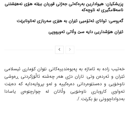
پزیشکیان: هیوادارین بەرەکەتی جەژنی قوربان ببێتە هۆی نەهێشتنی
ناسەقامگیری لە ناوچەکە
گەروسی: توانای ئەتۆمیی ئێران بە هێزی سەربازی لەناونابرێت
ئێران هۆشداریی دایە سێ وڵاتی ئەورووپی
خەتیب زادە بە ئاماژە بە پەیوەندییەکانی نێوان کۆماری ئیسلامی
ئێران و ئەردەن وتی: تاران دژی هەر چەشنە ئاڵۆزکردنی ڕەوشی
ناوخۆیی و دەستێوەردانی دەرەکییە و لەو بڕوایەدایە کە دەبێت
تەواوی کاروباری ناوخۆیی وڵاتان لە چوارچێوەی یاسادا
بەدواداچوونی بۆ بکرێت./.