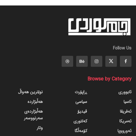
Follow Us
Browse by Category
ئابووری
ڕاپۆرت
نوێترین هەواڵ
ئاسیا
سیاسی
هەڵبژاردە
ئەفریقا
ڤیدیۆ
هەڵبژاردەی
سەرنووسەر
ئەمریکا
کەلتوری
وتار
ئەورووپا
کۆمەڵگا