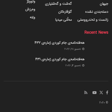
وتووێژ
جیهان
گه‌شت و گه‌شتیاری
وەرزش
دسته‌بندی نشده
گۆڤاره‌کان
وێنە
زانست و تەندرووستی
مەڵتی میدیا
Recent News
هەفتەنامەی جام کوردی ژمارەی 432
ته‌مموز 28, 2026
هەفتەنامەی جام کوردی ژمارەی 431
ته‌مموز 14, 2026
© 2020