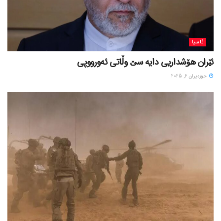
ئاسیا
ئێران هۆشداریی دایە سێ وڵاتی ئەورووپی
حوزه‌یران 6, 2025