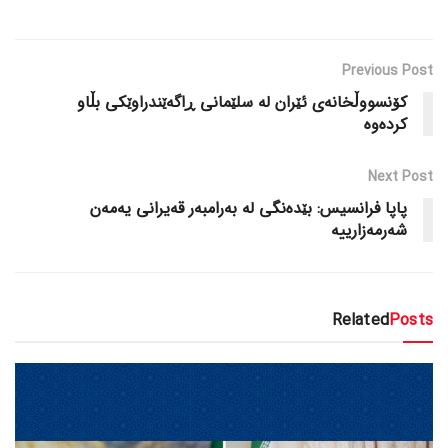
Previous Post
کۆنسووڵخانەی ئێران لە سلێمانی ڕاگەێندراوێکی بڵاو
کردەوە
Next Post
پاپا فرانسیس: بێدەنگی لە بەرامبەر قەیرانی یەمەن
شەرمەزارییە
Related
Posts