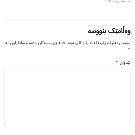
حوزه‌یران 6, 2025
وەڵامێک بنووسە
پۆستی ئەلیکترۆنییەکەت بڵاوناکرێتەوە.
خانە پێویستەکان دەستنیشانکراون بە
*
لێدوان
*