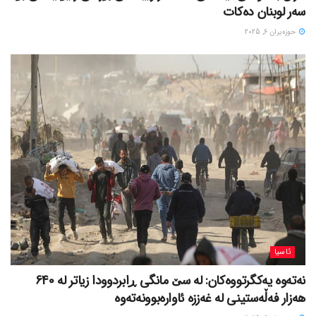
سەر لوبنان دەکات
حوزه‌یران 6, 2025
ئاسیا
نەتەوە یەکگرتووەکان: لە سێ مانگی ڕابردوودا زیاتر لە 640
هەزار فەڵەستینی لە غەززە ئاوارەبوونەتەوە