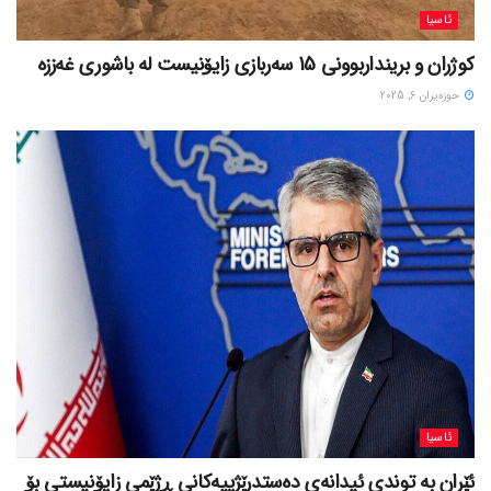
ئاسیا
کوژران و برینداربوونی 15 سەربازی زایۆنیست لە باشوری غەززە
حوزه‌یران 6, 2025
ئاسیا
ئێران بە توندی ئیدانەی دەستدرێژییەکانی ڕژێمی زایۆنیستی بۆ