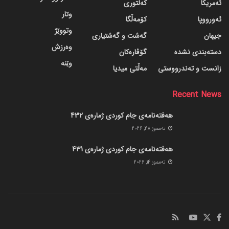
ئەمریکا
کەلتوری
وتار
ئەورووپا
کۆمەڵگا
وتووێژ
جیهان
گه‌شت و گه‌شتیاری
وەرزش
دسته‌بندی نشده
گۆڤاره‌کان
وێنە
زانست و تەندرووستی
مەڵتی میدیا
Recent News
هەفتەنامەی جام کوردی ژمارەی 432
ته‌مموز 28, 2026
هەفتەنامەی جام کوردی ژمارەی 431
ته‌مموز 14, 2026