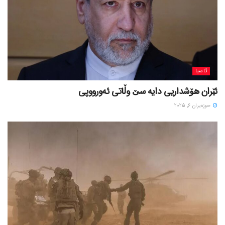
ئاسیا
ئێران هۆشداریی دایە سێ وڵاتی ئەورووپی
حوزه‌یران 6, 2025