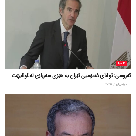
ئاسیا
گەروسی: توانای ئەتۆمیی ئێران بە هێزی سەربازی لەناونابرێت
حوزه‌یران 6, 2025