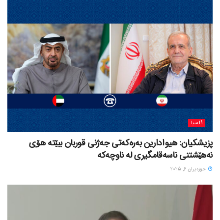
ئاسیا
پزیشکیان: هیوادارین بەرەکەتی جەژنی قوربان ببێتە هۆی
نەهێشتنی ناسەقامگیری لە ناوچەکە
حوزه‌یران 6, 2025