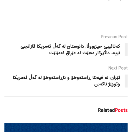
Previous Post
کەتائیبی حیزبووڵا: دانوستان لە گەڵ ئەمریکا قازانجی
نییە، داگیرکار دەبێت لە عێراق نەمێنێت
Next Post
ئێران: لە ڤیەننا ڕاستەوخۆ و ناڕاستەوخۆ لە گەڵ ئەمریکا
وتووێژ ناکەین
Related
Posts