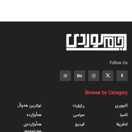
Follow Us
Browse by Category
ئابووری
ڕاپۆرت
نوێترین هەواڵ
ئاسیا
سیاسی
هەڵبژاردە
ئەفریقا
ڤیدیۆ
هەڵبژاردەی
سەرنووسەر