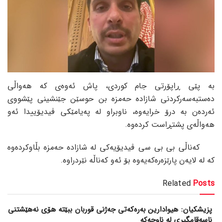
بە پێی ڕاپۆرتی جام کوردی، پاش ئەوەی کە هەواڵی
دەستبەسەرکردنی شازادە حەمزە بن حوسێن جێنشینی پێشووی
ئەردەن بە درۆ خرایەوە، ناوبراو لە پەیامێکی ڤیدیۆییدا ئەو
هەواڵەی پشتڕاست کردەوە.
کەناڵی بی بی سی ڤیدیۆیەکی لە شازادە حەمزە بڵاوکردەوە
کە لە لایەن پارێزەرەکەیەوە بۆ ئەو کەناڵە نێردراوە.
Related
Posts
پزیشکیان: هیوادارین بەرەکەتی جەژنی قوربان ببێتە هۆی نەهێشتنی
ناسەقامگیری لە ناوچەکە