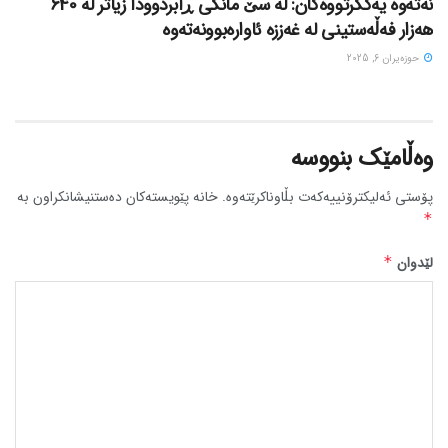
نەتەوە یەکگرتووەکان: لە سێ مانگی ڕابردوودا زیاتر لە 640
هەزار فەڵەستینی لە غەززە ئاوارەبوونەتەوە
حوزه‌یران 6, 2025
وەڵامێک بنووسە
پۆستی ئەلیکترۆنییەکەت بڵاوناکرێتەوە.
خانە پێویستەکان دەستنیشانکراون بە
*
لێدوان
*