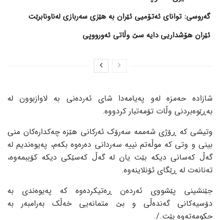
گەروسی: توانای ئەتۆمیی ئێران بە هێزی سەربازی لەناونابرێت
ئێران هۆشداریی دایە سێ وڵاتی ئەورووپی
شازادە حەمزە لەو پەیامەدا شای ئەردەنی بە لاوازبوون لە
بەڕێوەبردنی وڵات تۆمەتبار کردووە.
وتیشی کە ڕۆژی شەممە سەرۆک ئەرکانی هێزە چەکدارەکان منی
بینی و وتی کە موڵەتم نییە سەردانی دەرەوە بکەم، پەیوەندیم لە
گەڵ کەسانی دیکە بێت یان لە گەڵ کەسێکی دیکە کۆببمەوە،
تەنانەت لە ڕێگای ئۆنلاینەوە.
جێنشینی پێشووی ئەردەن ڕەتیکردەوە کە پەیوەندی بە
دۆسیەکانی گەندەڵی و بێ متمانەیی خەڵک بەرامبەر بە
حکومەتەوە بێت./.