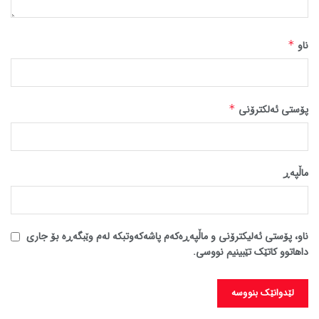
ناو
*
پۆستی ئەلکترۆنی
*
ماڵپه‌ڕ
ناو، پۆستی ئەلیکترۆنی و ماڵپەڕەکەم پاشەکەوتبکە لەم وێبگەڕە بۆ جاری
داهاتوو کاتێک تێبینیم نووسی.