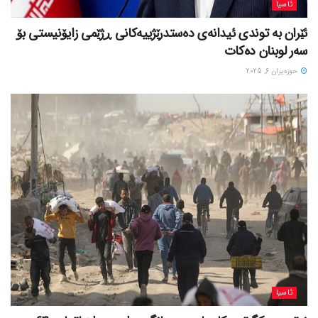
ئاسیا
ئێران بە توندی ئیدانەی دەستدرێژییەکانی ڕژێمی زایۆنیستی بۆ
سەر لوبنان دەکات
حوزه‌یران 6, 2025
ئاسیا