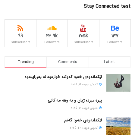
Stay Connected test
99
23.9k
205k
137
Subscribers
Followers
Subscribers
Followers
Trending
Comments
Latest
لێکدانەوەی خەو؛ کەوتنە خوارەوە لە بەرزاییەوە
كانونی دووه‌م 19, 2025
پیره میرد؛ ژیان و به رهه مه کانی
كانونی دووه‌م 16, 2025
لێکدانەوەی خەو: گەنم
كانونی دووه‌م 20, 2025