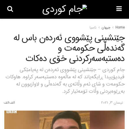
Home
جیهان
ئاسیا
جێنشینی پێشووی ئەردەن باس لە
گەندەڵی حکومەت و
دەستبەسەرکردنی خۆی دەکات
جام کوردی – جێنشینی پێشووی ئەردەن لە پەیامێکی
ڤیدیۆییدا ڕایگەیاند کە لە ماڵەوە دەستبەسەر کراوە. هاوکات
حکومەت و شای ئەم وڵاتەی بە گەندەڵی و لاوازبوون لە
بەڕێوەبردنی وڵات تۆمەتبار کرد.
نیسان 3, 2021