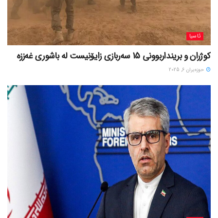
ئاسیا
کوژران و برینداربوونی 15 سەربازی زایۆنیست لە باشوری غەززە
حوزه‌یران 6, 2025