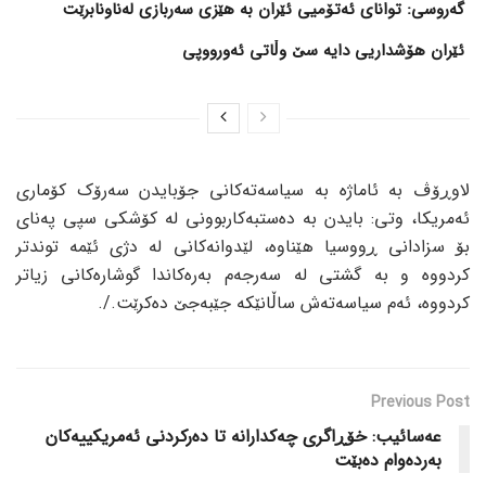
گەروسی: توانای ئەتۆمیی ئێران بە هێزی سەربازی لەناونابرێت
ئێران هۆشداریی دایە سێ وڵاتی ئەورووپی
لاوڕۆڤ بە ئاماژە بە سیاسەتەکانی جۆبایدن سەرۆک کۆماری
ئەمریکا، وتی: بایدن بە دەستبەکاربوونی لە کۆشکی سپی پەنای
بۆ سزادانی ڕووسیا هێناوە، لێدوانەکانی لە دژی ئێمە توندتر
کردووە و بە گشتی لە سەرجەم بەرەکاندا گوشارەکانی زیاتر
کردووە، ئەم سیاسەتەش ساڵانێکە جێبەجێ دەکرێت./.
Previous Post
عەسائیب: خۆڕاگری چەکدارانە تا دەرکردنی ئەمریکییەکان
بەردەوام دەبێت