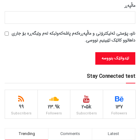
ماڵپه‌ڕ
ناو، پۆستی ئەلیکترۆنی و ماڵپەڕەکەم پاشەکەوتبکە لەم وێبگەڕە بۆ جاری
داهاتوو کاتێک تێبینیم نووسی.
Stay Connected test
99
23.9k
205k
137
Subscribers
Followers
Subscribers
Followers
Trending
Comments
Latest