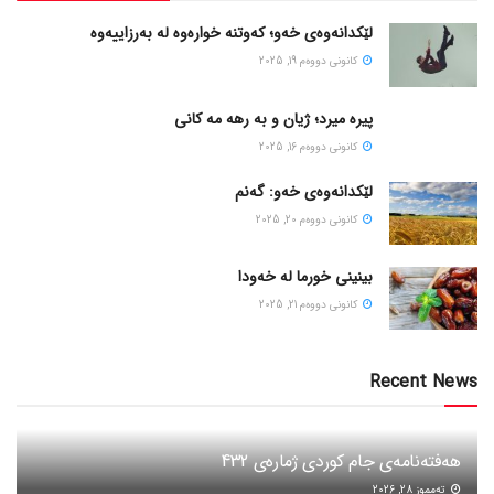
لێکدانەوەی خەو؛ کەوتنە خوارەوە لە بەرزاییەوە
كانونی دووه‌م 19, 2025
پیره میرد؛ ژیان و به رهه مه کانی
كانونی دووه‌م 16, 2025
لێکدانەوەی خەو: گەنم
كانونی دووه‌م 20, 2025
بینینی خورما لە خەودا
كانونی دووه‌م 21, 2025
Recent News
هەفتەنامەی جام کوردی ژمارەی 432
ته‌مموز 28, 2026