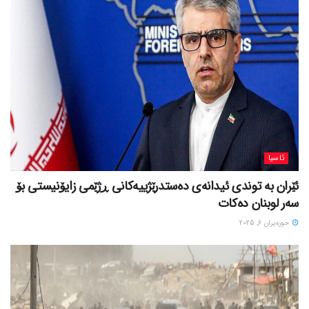
ئاسیا
ئێران بە توندی ئیدانەی دەستدرێژییەکانی ڕژێمی زایۆنیستی بۆ
سەر لوبنان دەکات
حوزه‌یران 6, 2025