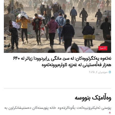
ئاسیا
نەتەوە یەکگرتووەکان: لە سێ مانگی ڕابردوودا زیاتر لە 640
هەزار فەڵەستینی لە غەززە ئاوارەبوونەتەوە
حوزه‌یران 6, 2025
وەڵامێک بنووسە
پۆستی ئەلیکترۆنییەکەت بڵاوناکرێتەوە.
خانە پێویستەکان دەستنیشانکراون بە
*