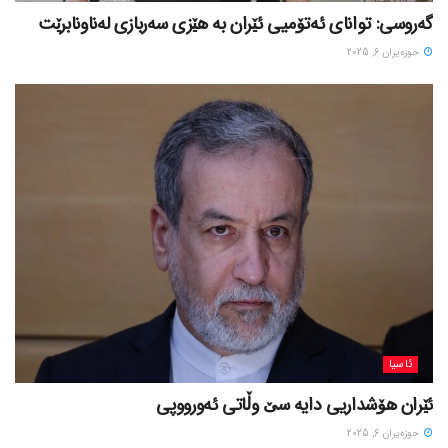
گەروسی: توانای ئەتۆمیی ئێران بە هێزی سەربازی لەناونابرێت
حوزه‌یران 6, 2025
ئاسیا
ئێران هۆشداریی دایە سێ وڵاتی ئەورووپی
حوزه‌یران 6, 2025