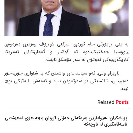
بە پێی ڕاپۆرتی جام کوردی، سرگێی لاوڕۆڤ وەزیری دەرەوەی
ڕووسیا جەختیکردەوە کە گوشار و گەمارۆکانی ئەمریکا
کاریگەرییەکی ئەوتۆی لە سەر مۆسکۆ نابێت.
ناوبراو وتی: ئەو سیاسەتەی واشنتن کە بە شێوازی جۆربەجۆر
دەیبینین، شانسێکی بۆ سەرکەوتن نییە و ئەمەش بابەتێکی نوێ
نییە.
Related
Posts
پزیشکیان: هیوادارین بەرەکەتی جەژنی قوربان ببێتە هۆی نەهێشتنی
ناسەقامگیری لە ناوچەکە