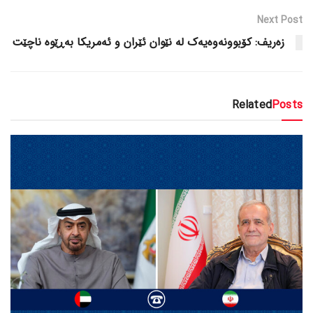
Next Post
زەریف: کۆبوونەوەیەک لە نێوان ئێران و ئەمریکا بەڕێوە ناچێت
Related
Posts