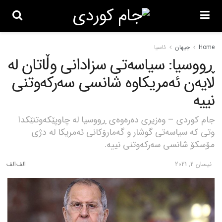
Home
جیهان
ئاسیا
ڕووسیا: سیاسەتی سزادانی وڵاتان لە
لایەن ئەمریکاوە شانسی سەرکەوتنی
نییە
جام کوردی – وەزیری دەرەوەی ڕووسیا لە چاوپێکەوتنێکدا
وتی کە سیاسەتی گوشار و گەمارۆکانی ئەمریکا لە دژی
مۆسکۆ شانسی سەرکەوتنی نییە.
نیسان 2, 2021