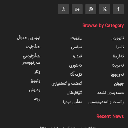
Browse by Category
ئابووری
ڕاپۆرت
نوێترین هەواڵ
ئاسیا
سیاسی
هەڵبژاردە
ئەفریقا
ڤیدیۆ
هەڵبژاردەی
سەرنووسەر
ئەمریکا
کەلتوری
وتار
ئەورووپا
کۆمەڵگا
وتووێژ
جیهان
گه‌شت و گه‌شتیاری
وەرزش
دسته‌بندی نشده
گۆڤاره‌کان
وێنە
زانست و تەندرووستی
مەڵتی میدیا
Recent News