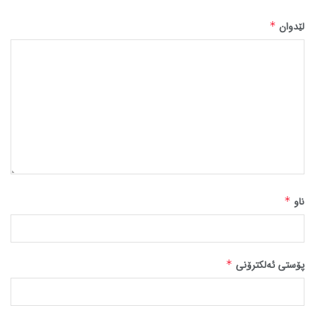
لێدوان
*
ناو
*
پۆستی ئەلکترۆنی
*