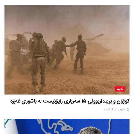
ئاسیا
کوژران و برینداربوونی 15 سەربازی زایۆنیست لە باشوری غەززە
حوزه‌یران 6, 2025