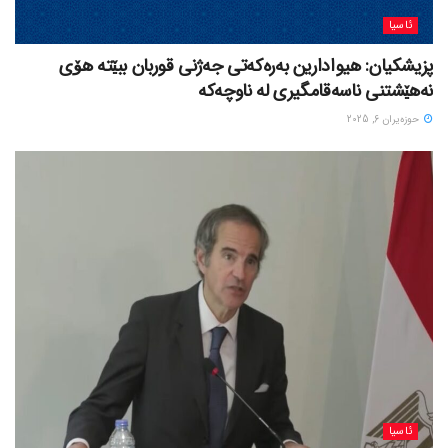
ئاسیا
پزیشکیان: هیوادارین بەرەکەتی جەژنی قوربان ببێتە هۆی
نەهێشتنی ناسەقامگیری لە ناوچەکە
حوزه‌یران 6, 2025
ئاسیا