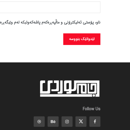
ناو، پۆستی ئەلیکترۆنی و ماڵپەڕەکەم پاشەکەوتبکە لەم وێبگەڕە 
Follow Us