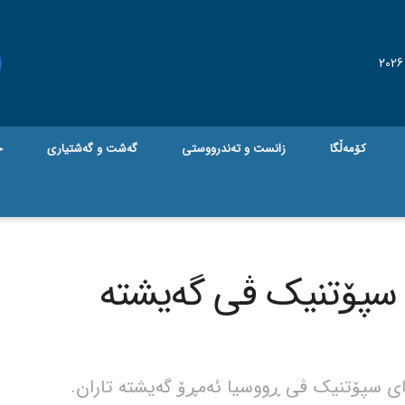
کۆمەڵگا
زانست و تەندرووستی
گه‌شت و گه‌شتیاری
ج
 سپۆتنیک ڤی گەیشتە
ی سپۆتنیک ڤی ڕووسیا ئەمڕۆ گەیشتە تاران.