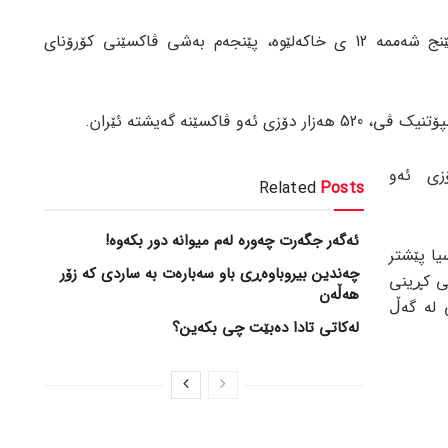
بە پێی ڕاپۆرتی جام کوردی، ئەمڕۆ پێنج شەممە 12 ی خاکەلێوە، پێنجەم بەشی ڤاکسێنی کۆرۆنای
 ڤاکسێنە گەیشتە ئێران.
زی ئەو
Related
Posts
ئەگەر جگەرت چەورە لەم میوانە دور بکەوە!
یا پێشتر
چەندین بیروباوەڕی باو سەبارەت بە ساردی کە زۆر
ی کڕینی
هەڵەن
 لە گەڵ
لەکاتی تادا دەبێت چی بکەین؟