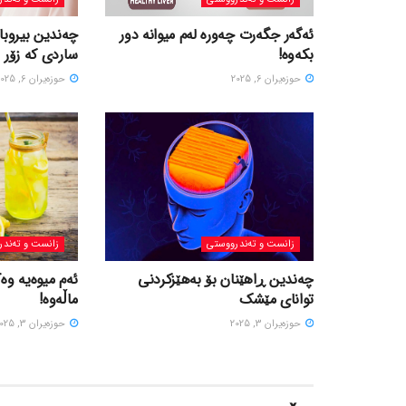
ئەگەر جگەرت چەورە لەم میوانە دور
چەندین بیروبا
بکەوە!
ساردی کە زۆر 
حوزه‌یران 6, 2025
حوزه‌یران 6, 2025
زانست و تەندرووستی
زانست و تەندر
چەندین ڕاهێنان بۆ بەهێزکردنی
ئەم میوەیە وە
توانای مێشک
ماڵەوە!
حوزه‌یران 3, 2025
حوزه‌یران 3, 2025