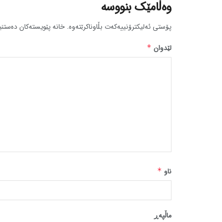
وەڵامێک بنووسە
پۆستی ئەلیکترۆنییەکەت بڵاوناکرێتەوە.
خانە پێویستەکان دەستنی
لێدوان
*
ناو
*
ماڵپه‌ڕ