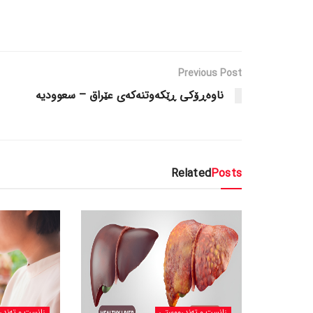
Previous Post
ناوەڕۆکی ڕێکەوتنەکەی عێراق – سعوودیە
Related
Posts
زانست و تەندرووستی
زانست و تەندر