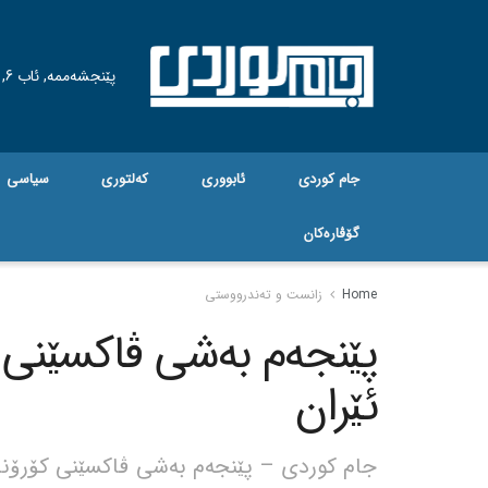
پێنجشەممە, ئاب 6, 2026
جام کوردی
ئابووری
کەلتوری
سیاسی
گۆڤاره‌کان
Home
زانست و تەندرووستی
پێنجەم بەشی ڤاکسێنی
ئێران
جام کوردی – پێنجەم بەشی ڤاکسێنی کۆرۆنا