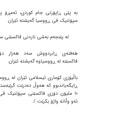
سپۆتنیک ڤی ڕووسیا گەیشتە ئێران.
لە پێنجەم بەشی ناردنی ڤاکسێنی سپۆتنیک ڤی، 520 هەزار دۆزی ئەو
هەفتەی ڕابردووش سەد هەزار دۆ
ڤاکسێنە لە ڕووسیاوە گەیشتە ئێران.
باڵیۆزی کۆماری ئیسلامی ئێران لە ڕووس
ڕایگەیاندبوو کە هەوڵ دەدرێت گرێبەست
10 ملیۆن دۆزی ڤاکسێنی سپۆتنیک ڤی
ئەو وڵاتە واژۆ بکرێت./.