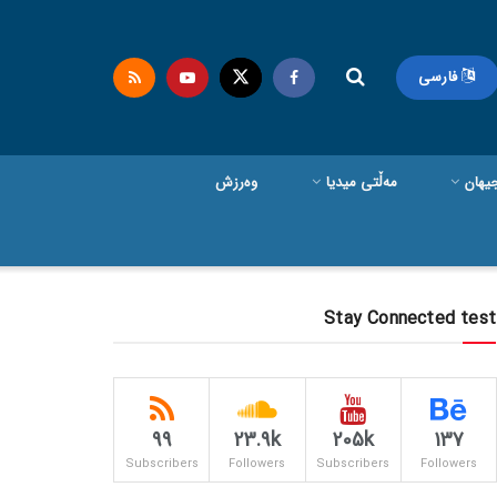
فارسی
یهان
مەڵتی میدیا
وەرزش
Stay Connected test
99
23.9k
205k
137
Subscribers
Followers
Subscribers
Followers