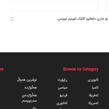
بۆ جاری داهاتوو کاتێک تێبینیم نووسی.
ws
Browse by Category
ئابووری
ڕاپۆرت
نوێترین هەواڵ
ئاسیا
سیاسی
هەڵبژاردە
ئەفریقا
ڤیدیۆ
هەڵبژاردەی
سەرنووسەر
ئەمریکا
کەلتوری
وتار