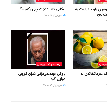
وەڕی باو سەبارەت بە
لەکاتی تادا دەبێت چی بکەین؟
هەڵەن
حوزه‌یران 4, 2025
ووستی
زانست و تەندرووستی
ک دەرمانخانەی لە
باوکی بومەلەرزەزانی ئێران کۆچی
دوایی کرد
حوزه‌یران 3, 2025