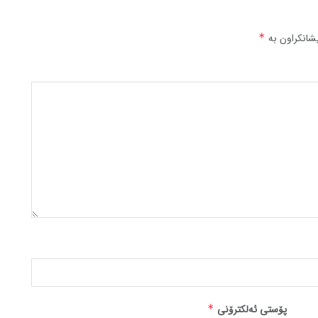
شانکراون بە
*
پۆستی ئەلکترۆنی
*