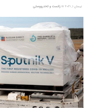
نیسان 1, 2021
in
زانست و تەندرووستی