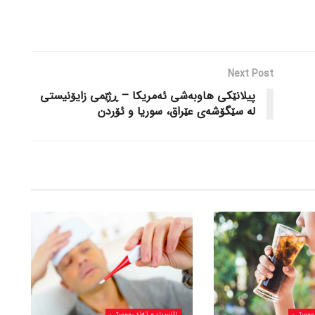
Next Post
پیلانێکی هاوبەشی ئەمریکا – ڕژێمی زایۆنیستی
لە سێگۆشەی عێراق، سوریا و ئۆردن
ووستی
زانست و تەندرووستی