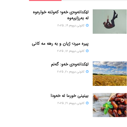
لێکدانەوەی خەو؛ کەوتنە خوارەوە
لە بەرزاییەوە
كانونی دووه‌م 19, 2025
پیره میرد؛ ژیان و به رهه مه کانی
كانونی دووه‌م 16, 2025
لێکدانەوەی خەو: گەنم
كانونی دووه‌م 20, 2025
بینینی خورما لە خەودا
كانونی دووه‌م 21, 2025