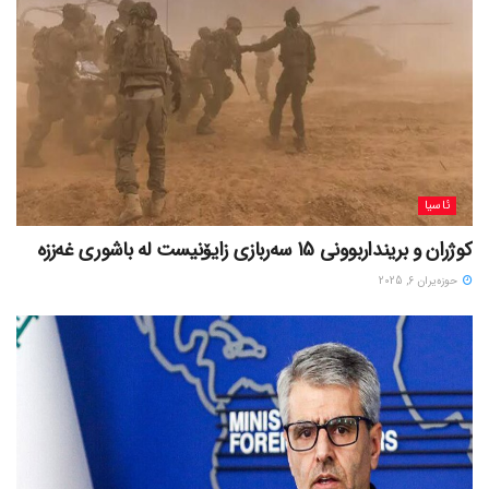
ئاسیا
کوژران و برینداربوونی 15 سەربازی زایۆنیست لە باشوری غەززە
حوزه‌یران 6, 2025