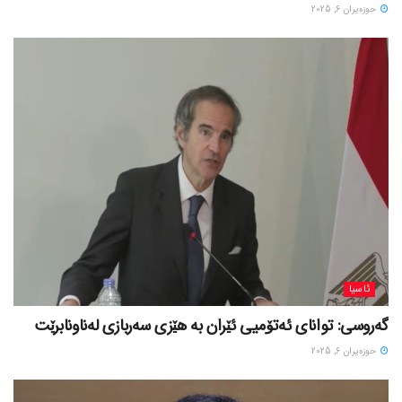
حوزه‌یران 6, 2025
ئاسیا
گەروسی: توانای ئەتۆمیی ئێران بە هێزی سەربازی لەناونابرێت
حوزه‌یران 6, 2025