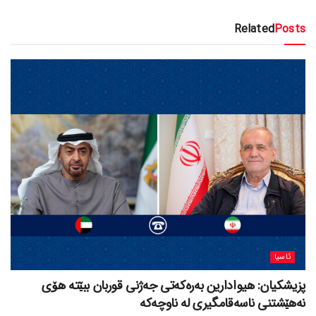
Related
Posts
ئاسیا
پزیشکیان: هیوادارین بەرەکەتی جەژنی قوربان ببێتە هۆی
نەهێشتنی ناسەقامگیری لە ناوچەکە