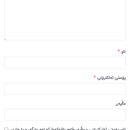
ناو
*
پۆستی ئەلکترۆنی
*
ماڵپه‌ڕ
ناو، پۆستی ئەلیکترۆنی و ماڵپەڕەکەم پاشەکەوتبکە لەم وێبگەڕە بۆ جاری