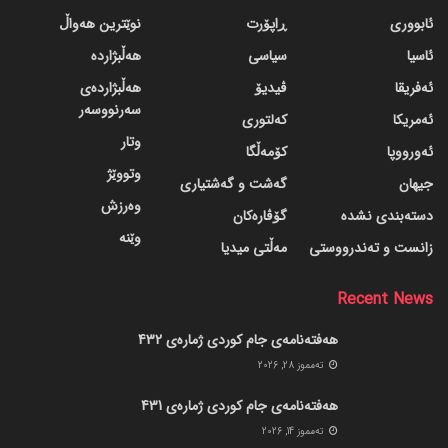
ئابووری
ڕاپۆرت
نوێترین هەواڵ
ئاسیا
سیاسی
هەڵبژاردە
ئەفریقا
ڤیدیۆ
هەڵبژاردەی
سەرنووسەر
ئەمریکا
کەلتوری
وتار
ئەورووپا
کۆمەڵگا
وتووێژ
جیهان
گه‌شت و گه‌شتیاری
وەرزش
دسته‌بندی نشده
گۆڤاره‌کان
وێنە
زانست و تەندرووستی
مەڵتی میدیا
Recent News
هەفتەنامەی جام کوردی ژمارەی 432
ته‌مموز 28, 2026
هەفتەنامەی جام کوردی ژمارەی 431
ته‌مموز 14, 2026