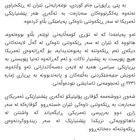
بە پێی ڕاپۆرتی جام کوردی، نوێنەرایەتی ئێران لە ڕێکخراوی
نەتەوە یەکگرتووەکان سەبارەت بە ئەگەری هەر پێشنیارێکی
ئەمریکا لە سەر ڕێکەوتنی ناوەکی پەیامێکی بڵاو کردەوە.
لەو پەیامەدا کە لە تۆڕی کۆمەڵایەتی توێتەر بڵاو بووەتەوە،
هاتووە کە ئێران لە سەر ڕێکەوتنی ناوەکی لە گەڵ لایەنەکانی
دیکەی ئەم ڕێکەوتنە لە پەیوەندیدایە، بۆ گەڕانەوەی ئەمریکا
هیچ پێویست بە پێشنیار ناکات و ئەم گەڕانەوە تەنیا پێویستی بە
بڕیارێکی سیاسی هەیە لە لایەن دەسەڵاتدارانی ئەو وڵاتەوە،
ئەویش جێبەجێکردنی بەڵێنەکان و پابەندبوونە بە بڕیاری ژمارە
2231 ی ئەنجومەنی ئاسایشی نێودەوڵەتی.
شەوی دووشەممە گۆڤاری پۆلیتیکۆ ئەگەری پێشنیارێکی ئەمریکای
سەبارەت بە ڕێکەوتنی ناوەکی ئێران خستەڕوو. گۆڤارەکە لە سەر
زاری دوو بەرپرسی ئەمریکی ڕایگەیاند کە واشنتن لە
داهاتوویەکی نزیکدا پێشنیارێک لە سەر زیندووکردنەوەی
ڕێکەوتنەکە دەخاتەڕوو.