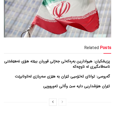
Related
Posts
پزیشکیان: هیوادارین بەرەکەتی جەژنی قوربان ببێتە هۆی نەهێشتنی
ناسەقامگیری لە ناوچەکە
گەروسی: توانای ئەتۆمیی ئێران بە هێزی سەربازی لەناونابرێت
ئێران هۆشداریی دایە سێ وڵاتی ئەورووپی