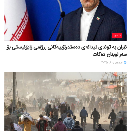
ئاسیا
ئێران بە توندی ئیدانەی دەستدرێژییەکانی ڕژێمی زایۆنیستی بۆ
سەر لوبنان دەکات
حوزه‌یران 6, 2025