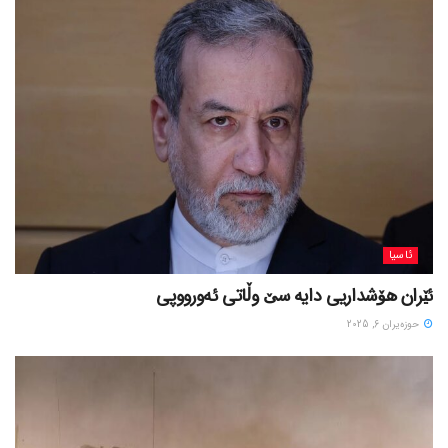
ئاسیا
ئێران هۆشداریی دایە سێ وڵاتی ئەورووپی
حوزه‌یران 6, 2025