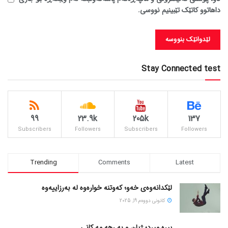
داهاتوو کاتێک تێبینیم نووسی.
Stay Connected test
99
23.9k
205k
137
Subscribers
Followers
Subscribers
Followers
Trending
Comments
Latest
لێکدانەوەی خەو؛ کەوتنە خوارەوە لە بەرزاییەوە
كانونی دووه‌م 19, 2025
پیره میرد؛ ژیان و به رهه مه کانی