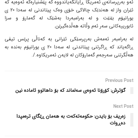
ئەو بەرپرسانەی ئەمریکا ڕایانگەیاندووە کە پێشنیارەکە ئەوەیە کە
ئێران واز لە هەندێک چالاکی خۆی وەک پیتاندنی لە سەدا 20 ی
یورانیۆم بێنێت و لە بەرامبەردا بەشێک لە گەمارۆ و سزا
ئابورییەکانی سەر ئەم وڵاتە هەڵدەگیرێن.
لە بەرامبەر ئەمەش بەرپرسێکی ئێرانی بە کەناڵی پرێس تیڤی
ڕاگەیاند کە ڕاگرتنی پیتاندنی لە سەدا 20 ی یورانیۆم بەندە بە
هەڵگرتنی سەرجەم گەمارۆکان لە لایەن ئەمریکاوە./.
Previous Post
گۆترش: کۆرۆنا ئەوەی سەلماند کە بۆ داهاتوو ئامادە نین
Next Post
زەریف بۆ بایدن: حکومەتەکەت بە هەمان ڕێگای ترەمپدا
دەڕوات