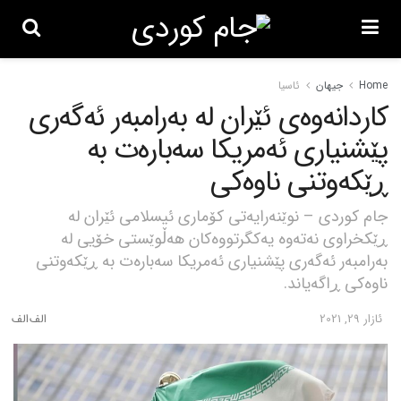
Home
جیهان
ئاسیا
کاردانەوەی ئێران لە بەرامبەر ئەگەری
پێشنیاری ئەمریکا سەبارەت بە
ڕێکەوتنی ناوەکی
جام کوردی – نوێنەرایەتی کۆماری ئیسلامی ئێران لە
ڕێکخراوی نەتەوە یەکگرتووەکان هەڵوێستی خۆیی لە
بەرامبەر ئەگەری پێشنیاری ئەمریکا سەبارەت بە ڕێکەوتنی
ناوەکی ڕاگەیاند.
ئازار 29, 2021