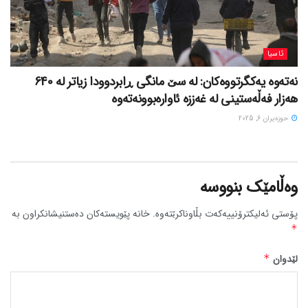
ئاسیا
نەتەوە یەکگرتووەکان: لە سێ مانگی ڕابردوودا زیاتر لە 640
هەزار فەڵەستینی لە غەززە ئاوارەبوونەتەوە
حوزه‌یران 6, 2025
وەڵامێک بنووسە
پۆستی ئەلیکترۆنییەکەت بڵاوناکرێتەوە.
خانە پێویستەکان دەستنیشانکراون بە
*
لێدوان
*