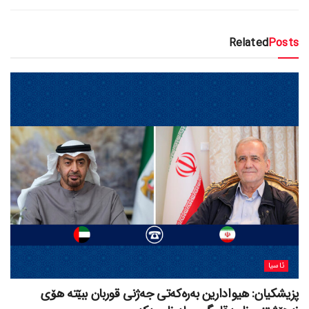
Related
Posts
ئاسیا
پزیشکیان: هیوادارین بەرەکەتی جەژنی قوربان ببێتە هۆی