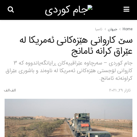
Home
جیهان
ئاسیا
سێ کاروانی هێزەکانی ئەمریکا لە
عێراق کرانە ئامانج
جام کوردی – سەرچاوە عێراقییەکان ڕایانگەیاندووە کە 3
کاروانی لۆجستی هێزەکانی ئەمریکا لە ناوەند و باشوری عێراق
کراونەتە ئامانج.
ئازار 29, 2021