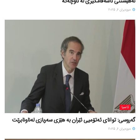
نەهێشتنی ناسەقامگیری لە ناوچەکە
حوزه‌یران 6, 2025
ئاسیا
گەروسی: توانای ئەتۆمیی ئێران بە هێزی سەربازی لەناونابرێت
حوزه‌یران 6, 2025