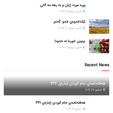
پیره میرد؛ ژیان و به رهه مه کانی
كانونی دووه‌م 16, 2025
لێکدانەوەی خەو: گەنم
كانونی دووه‌م 20, 2025
بینینی خورما لە خەودا
كانونی دووه‌م 21, 2025
Recent News
هەفتەنامەی جام کوردی ژمارەی 432
ته‌مموز 28, 2026
هەفتەنامەی جام کوردی ژمارەی 431
ته‌مموز 14, 2026