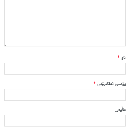
ناو
*
پۆستی ئەلکترۆنی
*
ماڵپه‌ڕ