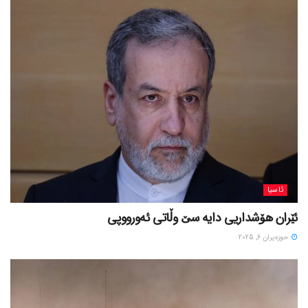
ئاسیا
ئێران هۆشداریی دایە سێ وڵاتی ئەورووپی
حوزه‌یران 6, 2025