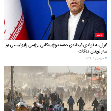
ئاسیا
ئێران بە توندی ئیدانەی دەستدرێژییەکانی ڕژێمی زایۆنیستی بۆ
سەر لوبنان دەکات
حوزه‌یران 6, 2025