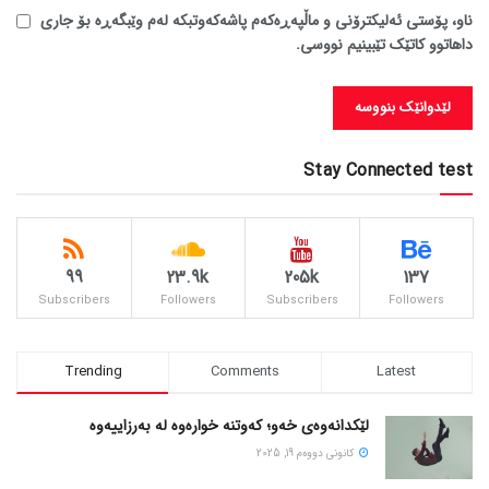
ناو، پۆستی ئەلیکترۆنی و ماڵپەڕەکەم پاشەکەوتبکە لەم وێبگەڕە بۆ جاری
داهاتوو کاتێک تێبینیم نووسی.
Stay Connected test
99
23.9k
205k
137
Subscribers
Followers
Subscribers
Followers
Trending
Comments
Latest
لێکدانەوەی خەو؛ کەوتنە خوارەوە لە بەرزاییەوە
كانونی دووه‌م 19, 2025