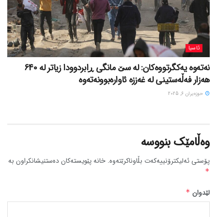
ئاسیا
نەتەوە یەکگرتووەکان: لە سێ مانگی ڕابردوودا زیاتر لە 640
هەزار فەڵەستینی لە غەززە ئاوارەبوونەتەوە
حوزه‌یران 6, 2025
وەڵامێک بنووسە
پۆستی ئەلیکترۆنییەکەت بڵاوناکرێتەوە.
خانە پێویستەکان دەستنیشانکراون بە
*
لێدوان
*