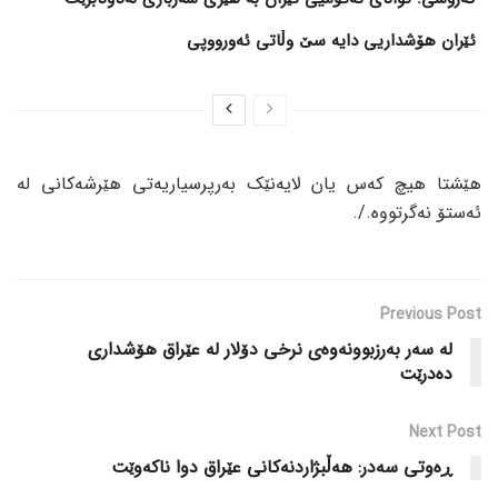
ئێران هۆشداریی دایە سێ وڵاتی ئەورووپی
هێشتا هیچ کەس یان لایەنێک بەرپرسیاریەتی هێرشەکانی لە
ئەستۆ نەگرتووە./.
Previous Post
لە سەر بەرزبوونەوەی نرخی دۆلار لە عێراق هۆشداری
دەدرێت
Next Post
ڕەوتی سەدر: هەڵبژاردنەکانی عێراق دوا ناکەوێت