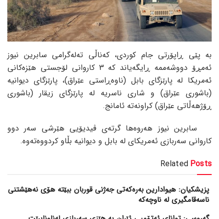
بە پێی ڕاپۆرتی جام کوردی، کەناڵی تەلەگرامی سابرین نیوز
ئەمڕۆ دووشەممە ڕایگەیاند کە 3 کاروانی لۆجستی هێزەکانی
ئەمریکا لە پارێزگای بابل (ناوەڕاستی عێراق)، پارێزگای دیوانیە
(باشوری عێراق) و شاری ناسریە لە پارێزگای زیقار (باشوری
ڕۆژهەڵاتی عێراق) کراونەتە ئامانج.
سابرین نیوز هەروەها گرتەی ڤیدیۆیی هێرشی سەر دوو
کاروانی سەربازی ئەمریکای لە بابل و دیوانیە بڵاو کردووەتەوە.
Related
Posts
پزیشکیان: هیوادارین بەرەکەتی جەژنی قوربان ببێتە هۆی نەهێشتنی
ناسەقامگیری لە ناوچەکە
گەروسی: توانای ئەتۆمیی ئێران بە هێزی سەربازی لەناونابرێت