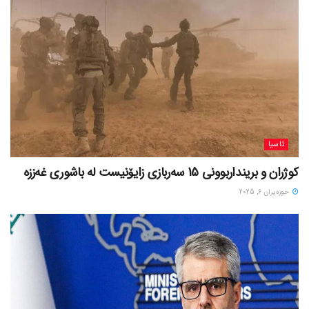
ئاسیا
کوژران و برینداربوونی 15 سەربازی زایۆنیست لە باشوری غەززە
حوزه‌یران 6, 2025