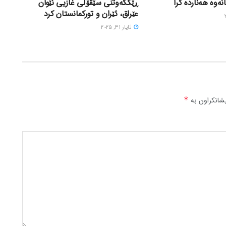
ەوە هەناردە کرا
ڕێککەوتنی سێقۆڵی غازیی نێوان
عێراق، ئێران و تورکمانستان کرد
ئایار 31, 2025
شانکراون بە
*