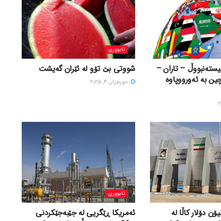
ئابووری
ستەنبووڵ – تاران –
شووتی بێ تۆو لە ئێران گەیشت
چین بە ئەورووپاوە
حوزه‌یران 4, 2025
ئابووری
 لە ٤٩٢ ملیۆن دۆلار کاڵا لە
ئەمریکا ڕێگریی لە جێبەجێکردنی