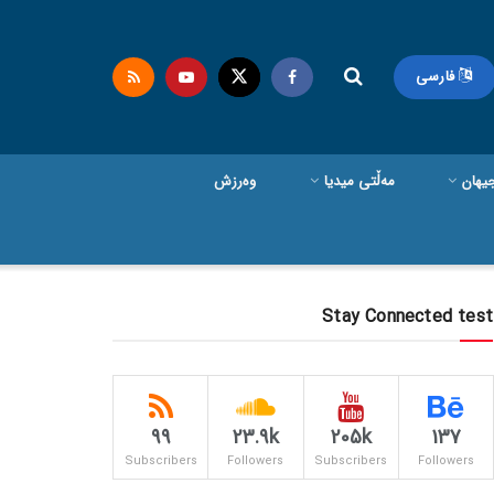
فارسی
یهان
مەڵتی میدیا
وەرزش
Stay Connected test
99
23.9k
205k
137
Subscribers
Followers
Subscribers
Followers