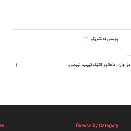
پۆستی ئەلکترۆنی
*
بۆ جاری داهاتوو کاتێک تێبینیم نووسی.
ws
Browse by Category