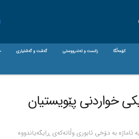
کۆمەڵگا
زانست و تەندرووستی
گه‌شت و گه‌شتیاری
ج
ن ئەمریکی خواردنی پێویستیان
ئاماژە بە دۆخی ئابوری وڵاتەکەی ڕایگەیاندووە