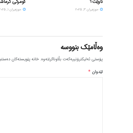
ناوێت؟
گومرگی کرماشان
حوزه‌یران 3, 2025
حوزه‌یران 1, 2025
وەڵامێک بنووسە
پۆستی ئەلیکترۆنییەکەت بڵاوناکرێتەوە.
خانە پێویستەکان دەستنی
لێدوان
*