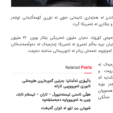
ندرز لە هەژماری تایبەتی خۆی لە تۆڕی کۆمەڵایەتی توێتەر
 بێکاری لە ئەمریکا گرت.
ناوبراو وتی: لە سەردەمی بڵاوبوونەوەی کۆرۆنا، دەیان ملیۆن ئەمریکی بێکار بوون. 22 ملیۆن
ان نییە بەڵام ئەمڕۆ لە ئەمریکا ژمارەیەک لە دەوڵەمەندەکان
ەیەک لە
Related
Posts
ەروەت و
کدایە کە
باڵیۆزی ئەڵمانیا: بەرلین گەورەترین هاوبەشی
ەر بۆیە
ئابوری ئەورووپیی تارانە
هەمووان
هێڵی ئاسنی ئیستەنبووڵ – تاران – ئیسلام ئاباد،
 خەڵکی
چین بە ئەورووپاوە دەبەستێتەوە
شووتی بێ تۆو لە ئێران گەیشت