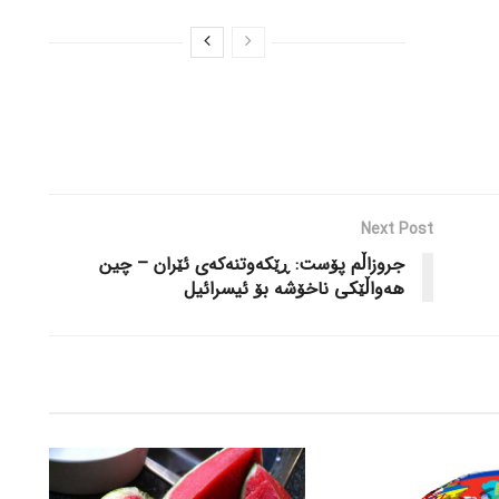
Next Post
جروزاڵم پۆست: ڕێکەوتنەکەی ئێران – چین
هەواڵێکی ناخۆشە بۆ ئیسرائیل