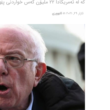
کە لە ئەمریکادا 22 ملیۆن کەس خواردنی پێویستیان نییە.
ئازار 29, 2021
in
ئابووری