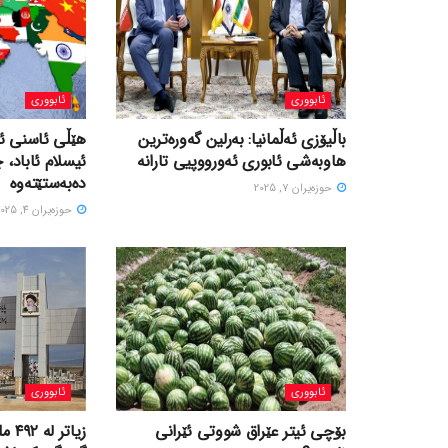
ئابووری
ئابووری
باڵیۆزی ئەڵمانیا: بەرلین گەورەترین
هێڵی ئاسنی ئی
هاوبەشی ئابوری ئەورووپیی تارانە
ئیسلام ئاباد، 
دەبەستێتەوە
حوزه‌یران 7, 2025
حوزه‌یران 4, 2025
ئابووری
ئابووری
بۆچی ئیتر عێراق شووتی ئێرانی
زیاتر