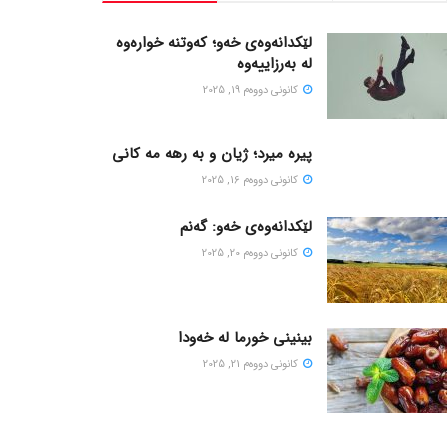
لێکدانەوەی خەو؛ کەوتنە خوارەوە
لە بەرزاییەوە
كانونی دووه‌م 19, 2025
پیره میرد؛ ژیان و به رهه مه کانی
كانونی دووه‌م 16, 2025
لێکدانەوەی خەو: گەنم
كانونی دووه‌م 20, 2025
بینینی خورما لە خەودا
كانونی دووه‌م 21, 2025