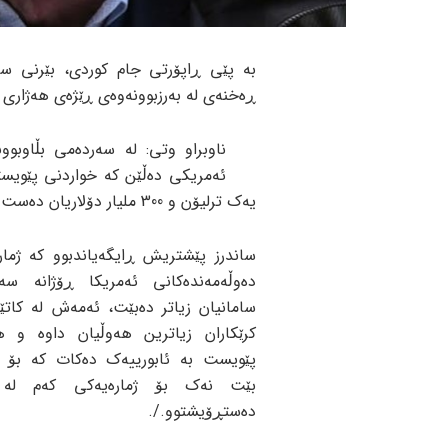
بە پێی ڕاپۆرتی جام کوردی، بێرنی سا
ڕەخنەی لە بەرزبوونەوەی ڕێژەی هەژاری و
ئەمریکی دەڵێن کە خواردنی پێویستی
یەک ترلیۆن و 300 ملیار دۆلاریان دەست کەوتووە، ئەمەش زیاتر لە ئابورییەکی ساختە دەچێت.
ساندرز پێشتریش ڕایگەیاندبوو کە ژمار
دەوڵەمەندەکانی ئەمریکا ڕۆژانە س
سامانیان زیاتر دەبێت، ئەمەش لە کاتێ
کرێکاران زیاترین هەوڵیان داوە و ه
پێویست بە ئابورییەک دەکات کە بۆ 
بێت نەک بۆ ژمارەیەکی کەم لە
دەستڕۆیشتوو./.