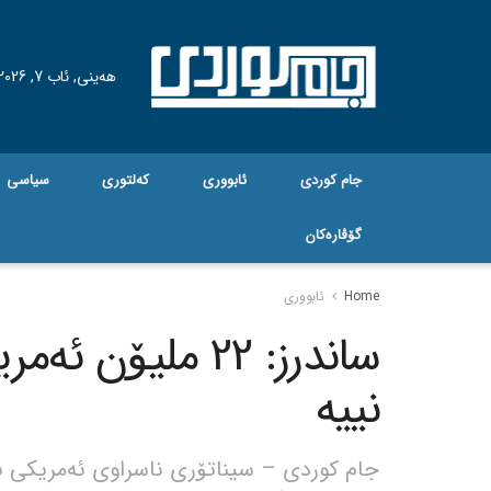
هه‌ینی, ئاب 7, 2026
جام کوردی
ئابووری
کەلتوری
سیاسی
گۆڤاره‌کان
Home
ئابووری
ساندرز: 22 ملیۆ
نییە
جام کوردی – سیناتۆری ناسراوی ئەمریکی بە 