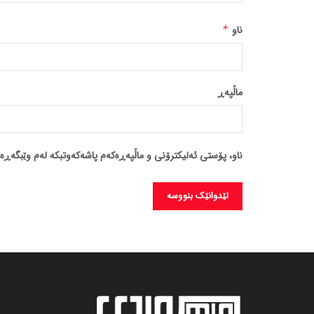
ناو
*
ماڵپه‌ڕ
ناو، پۆستی ئەلیکترۆنی و ماڵپەڕەکەم پاشەکەوتبکە لەم وێبگەڕە 