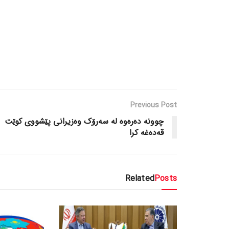
Previous Post
چوونە دەرەوە لە سەرۆک وەزیرانی پێشووی کوێت
قەدەغە کرا
Related
Posts