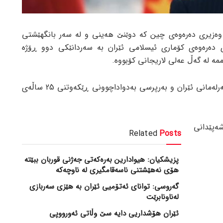
وەزیری دەرەوەی چین کە دوێنێ هەینی و لە سەر بانگهێشتی
دەرەوەی کۆماری ئیسلامی ئێران بە سەردانێکی دوو ڕۆژە
ە لە گەڵ عەلی لاریجانی کۆبووە.
عەلی لاریجانی سەرۆکی پێشووی پەرلەمانی ئێران و بەرپرسی بەدواداچوونی ڕێکەوتنی 25 ساڵەی
ەپێدانی
Related
Posts
پزیشکیان: هیوادارین بەرەکەتی جەژنی قوربان ببێتە
هۆی نەهێشتنی ناسەقامگیری لە ناوچەکە
گەروسی: توانای ئەتۆمیی ئێران بە هێزی سەربازی
لەناونابرێت
ئێران هۆشداریی دایە سێ وڵاتی ئەورووپی