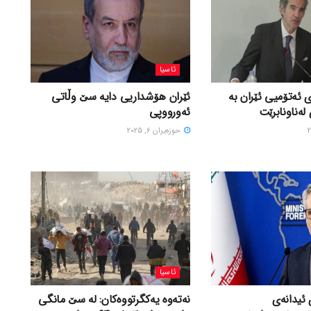
ئاسیا
 ئەتۆمیی ئێران بە
ئێران هۆشداریی دایە سێ وڵاتی
لەناونابرێت
ئەورووپی
حوزه‌یران 6, 2025
ئاسیا
 ئیدانەی
نەتەوە یەکگرتووەکان: لە سێ مانگی