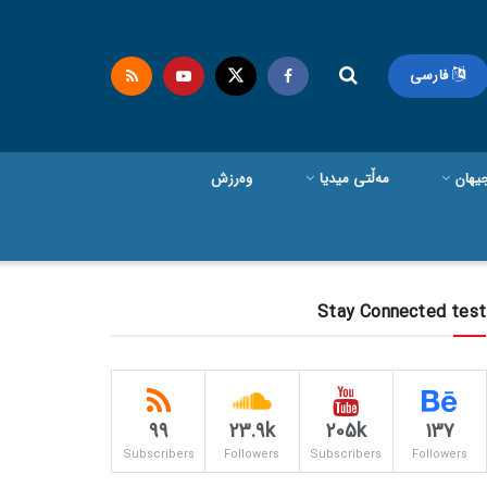
فارسی
یهان
مەڵتی میدیا
وەرزش
Stay Connected test
99
23.9k
205k
137
Subscribers
Followers
Subscribers
Followers