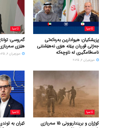
ئاسیا
ئاسیا
پزیشکیان: هیوادارین بەرەکەتی
گەروسی: توانای
جەژنی قوربان ببێتە هۆی نەهێشتنی
هێزی سەربازی 
ناسەقامگیری لە ناوچەکە
حوزه‌یران 6, 2025
حوزه‌یران 6, 2025
ئاسیا
ئاسیا
کوژران و برینداربوونی 15 سەربازی
ئێران بە توندی