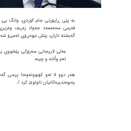
بە پێی ڕاپۆرتی جام کوردی، وانگ یی 
فەرمی محەممەد جەواد زەریف وەزیری 
گەیشتە تاران، پێش نیوەڕۆی ئەمڕۆ شەمم
ئەم وڵاتە و چینە.
هەر دوو لا لەو کۆبوونەوەدا پرسی گەش
پەیوەندییەکانیان تاوتوێ کرد./.