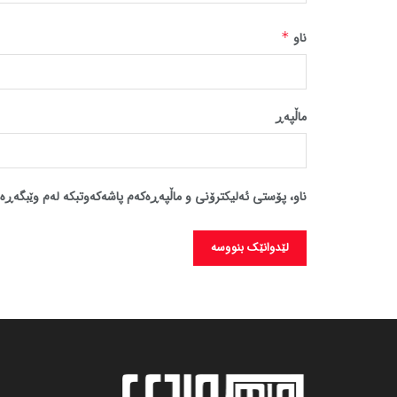
ناو
*
ماڵپه‌ڕ
ناو، پۆستی ئەلیکترۆنی و ماڵپەڕەکەم پاشەکەوتبکە لەم وێبگەڕە 