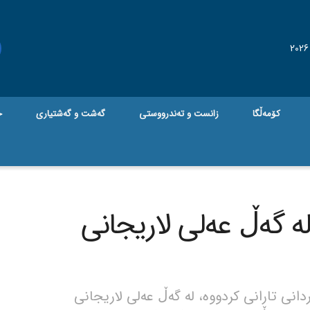
کۆمەڵگا
زانست و تەندرووستی
گه‌شت و گه‌شتیاری
ج
ە گەڵ عەلی لاریجانی
نی تارانی کردووە، لە گەڵ عەلی لاریجانی