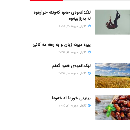
لێکدانەوەی خەو؛ کەوتنە خوارەوە
لە بەرزاییەوە
كانونی دووه‌م 19, 2025
پیره میرد؛ ژیان و به رهه مه کانی
كانونی دووه‌م 16, 2025
لێکدانەوەی خەو: گەنم
كانونی دووه‌م 20, 2025
بینینی خورما لە خەودا
كانونی دووه‌م 21, 2025