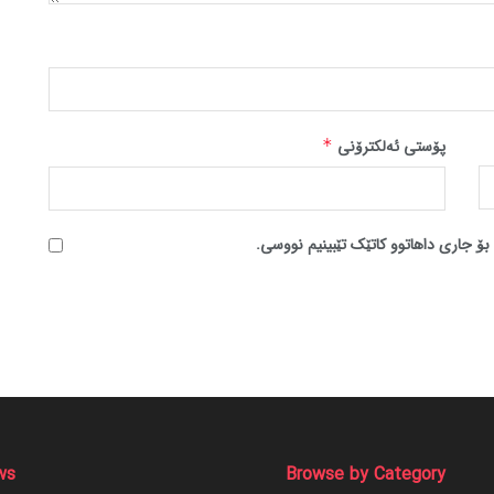
پۆستی ئەلکترۆنی
*
بۆ جاری داهاتوو کاتێک تێبینیم نووسی.
ws
Browse by Category