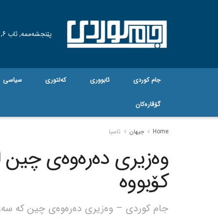
پێنجشەممە, ئاب 6, 2026
جام کوردی
ئابووری
کەلتوری
سیاسی
گۆڤاره‌کان
Home
جیهان
ئاسیا
وەزیری دەرەوەی چین ل
کۆبووە
جام کوردی – وەزیری دەرەوەی چین کە سەردا