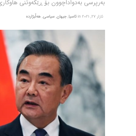
بەرپرسی بەدواداچوون بۆ ڕێکەوتنی هاوکاری 25 ساڵەی تاران – پەکین کۆبوو
ئازار 27, 2021
in
ئاسیا
,
جیهان
,
سیاسی
,
هەڵبژاردە