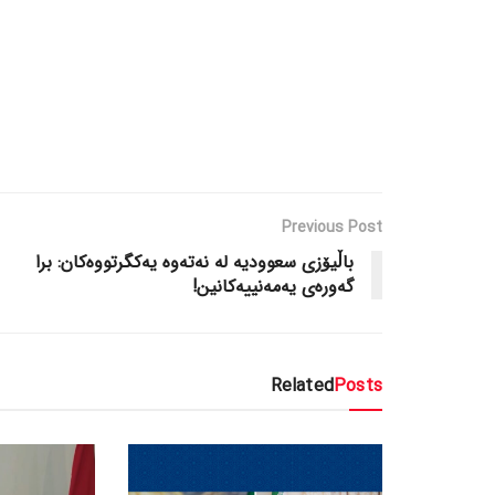
Previous Post
باڵیۆزی سعوودیە لە نەتەوە یەکگرتووەکان: برا
گەورەی یەمەنییەکانین!
Related
Posts