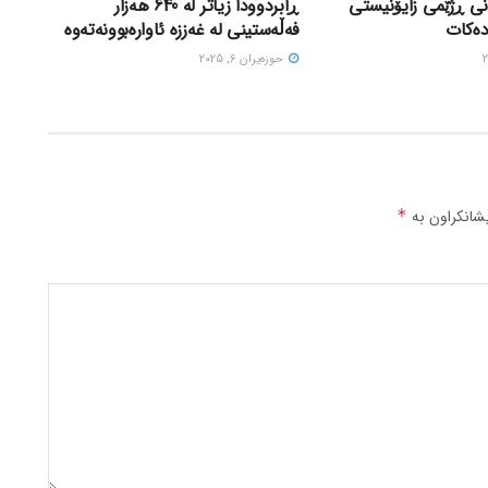
نی ڕژێمی زایۆنیستی
ڕابردوودا زیاتر لە 640 هەزار
دەکات
فەڵەستینی لە غەززە ئاوارەبوونەتەوە
حوزه‌یران 6, 2025
شانکراون بە
*