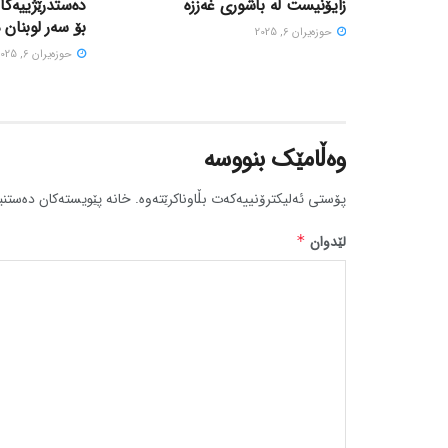
زایۆنیست لە باشوری غەززە
دەستدرێژییەکا
بۆ سەر لوبنان 
حوزه‌یران 6, 2025
حوزه‌یران 6, 2025
وەڵامێک بنووسە
پۆستی ئەلیکترۆنییەکەت بڵاوناکرێتەوە.
خانە پێویستەکان دەستنی
لێدوان
*