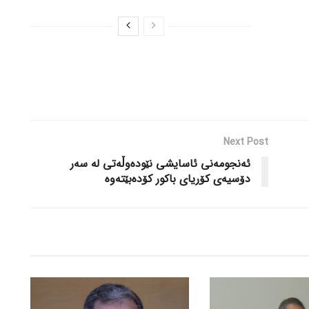
Next Post
ئەنجومەنی ئاسایشی نێودەوڵەتی لە سەر
دۆسیەی کۆریای باکور کۆدەبێتەوە