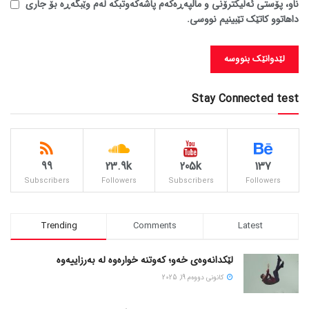
ناو، پۆستی ئەلیکترۆنی و ماڵپەڕەکەم پاشەکەوتبکە لەم وێبگەڕە بۆ جاری
داهاتوو کاتێک تێبینیم نووسی.
Stay Connected test
99
23.9k
205k
137
Subscribers
Followers
Subscribers
Followers
Trending
Comments
Latest
لێکدانەوەی خەو؛ کەوتنە خوارەوە لە بەرزاییەوە
كانونی دووه‌م 19, 2025