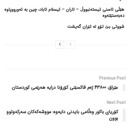
هێڵی ئاسنی ئیستەنبووڵ – تاران – ئیسلام ئاباد، چین بە ئەورووپاوە
دەبەستێتەوە
شووتی بێ تۆو لە ئێران گەیشت
Previous Post
عێراق: 43800 ژەم ڤاکسێنی کۆرۆنا درایە هەرێمی کوردستان
Next Post
کۆریای باکور وەڵامی بایدنی دایەوە: مووشەکەکان سەرکەوتوو
بوون