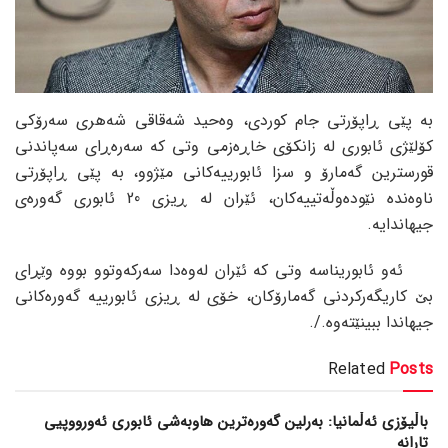
بە پێی ڕاپۆرتی جام کوردی، وەحید شەقاقی شەهری سەرۆکی
کۆلێژی ئابوری لە زانکۆی خاڕەزمی وتی کە سەرەڕای سەپاندنی
قورسترین گەمارۆ و سزا ئابورییەکانی مێژوو، بە پێی ڕاپۆرتی
ناوەندە نێودەوڵەتییەکان، ئێران لە ڕیزی 20 ئابوری گەورەی
جیهاندایە.
ئەو ئابوریناسە وتی کە ئێران لەوەدا سەرکەوتوو بووە وێڕای
بێ کاریگەرکردنی گەمارۆکان، خۆی لە ڕیزی ئابورییە گەورەکانی
جیهاندا ببینێتەوە./.
Related
Posts
باڵیۆزی ئەڵمانیا: بەرلین گەورەترین هاوبەشی ئابوری ئەورووپیی
تارانە