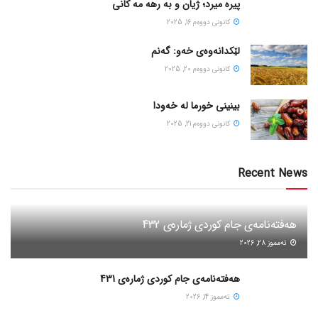
پیره میرد؛ ژیان و به رهه مه کانی
كانونی دووه‌م 16, 2025
لێکدانەوەی خەو: گەنم
كانونی دووه‌م 20, 2025
بینینی خورما لە خەودا
كانونی دووه‌م 21, 2025
Recent News
هەفتەنامەی جام کوردی ژمارەی 432
ته‌مموز 28, 2026
هەفتەنامەی جام کوردی ژمارەی 431
ته‌مموز 14, 2026