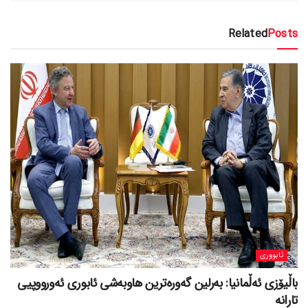
Related
Posts
ئابووری
باڵیۆزی ئەڵمانیا: بەرلین گەورەترین هاوبەشی ئابوری ئەورووپیی
تارانە