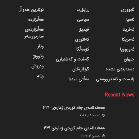
ئابووری
ڕاپۆرت
نوێترین هەواڵ
ئاسیا
سیاسی
هەڵبژاردە
ئەفریقا
ڤیدیۆ
هەڵبژاردەی
سەرنووسەر
ئەمریکا
کەلتوری
وتار
ئەورووپا
کۆمەڵگا
وتووێژ
جیهان
گه‌شت و گه‌شتیاری
وەرزش
دسته‌بندی نشده
گۆڤاره‌کان
وێنە
زانست و تەندرووستی
مەڵتی میدیا
Recent News
هەفتەنامەی جام کوردی ژمارەی 432
ته‌مموز 28, 2026
هەفتەنامەی جام کوردی ژمارەی 431
ته‌مموز 14, 2026