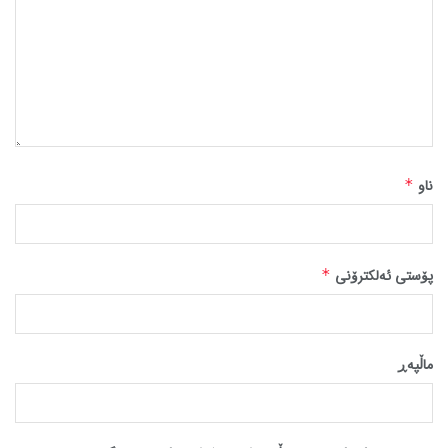
ناو
*
پۆستی ئەلکترۆنی
*
ماڵپه‌ڕ