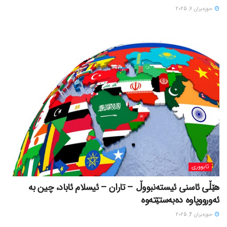
حوزه‌یران 7, 2025
ئابووری
هێڵی ئاسنی ئیستەنبووڵ – تاران – ئیسلام ئاباد، چین بە
ئەورووپاوە دەبەستێتەوە
حوزه‌یران 4, 2025