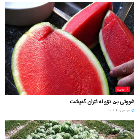
ئابووری
شووتی بێ تۆو لە ئێران گەیشت
حوزه‌یران 4, 2025