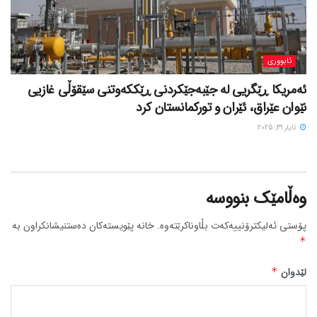
ئابووری
ئەمریکا ڕێگریی لە جێبەجێکردنی ڕێککەوتنی سێقۆڵی غازیی
نێوان عێراق، ئێران و تورکمانستان کرد
ئایار 31, 2025
وەڵامێک بنووسە
پۆستی ئەلیکترۆنییەکەت بڵاوناکرێتەوە.
خانە پێویستەکان دەستنیشانکراون بە
*
لێدوان
*