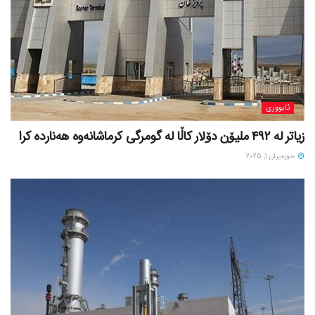
ئابووری
زیاتر لە ٤٩٢ ملیۆن دۆلار کاڵا لە گومرگی کرماشانەوە هەناردە کرا
حوزه‌یران 1, 2025