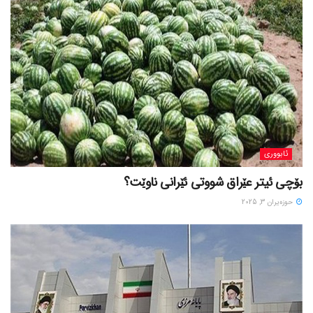
ئابووری
بۆچی ئیتر عێراق شووتی ئێرانی ناوێت؟
حوزه‌یران 3, 2025