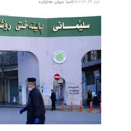
ئازار 24, 2021
in
ئاسیا
,
جیهان
,
هەڵبژاردە