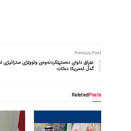
Previous Post
عێراق داوای دەستپێکردنەوەی وتووێژی ستراتیژی لە
گەڵ ئەمریکا دەکات
Related
Posts