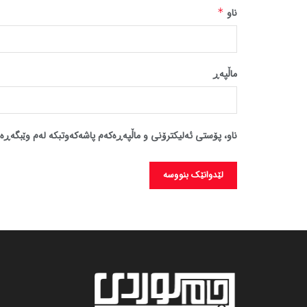
ناو
*
ماڵپه‌ڕ
ناو، پۆستی ئەلیکترۆنی و ماڵپەڕەکەم پاشەکەوتبکە لەم وێبگەڕە 