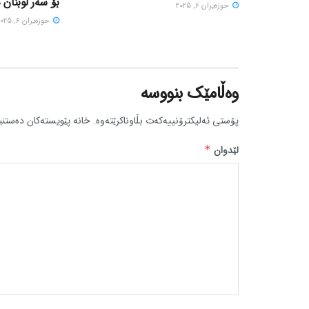
بۆ سەر لوبنان 
حوزه‌یران 6, 2025
حوزه‌یران 6, 2025
وەڵامێک بنووسە
پۆستی ئەلیکترۆنییەکەت بڵاوناکرێتەوە.
خانە پێویستەکان دەستنی
لێدوان
*