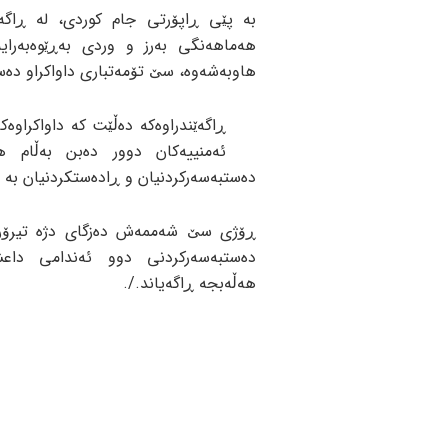
بە پێی ڕاپۆرتی جام کوردی، لە ڕاگەێ
هەماهەنگی بەرز و وردی بەڕێوەبەرا
هاوبەشەوە، سێ تۆمەتباری داواکراو دەس
ڕاگەێندراوەکە دەڵێت کە داواکراوەک
ئەمنییەکان دوور دەبن بەڵام
دەستبەسەرکردنیان و ڕادەستکردنیان بە د
ڕۆژی سێ شەممەش دەزگای دژە تیرۆر
دەستبەسەرکردنی دوو ئەندامی داعش
هەڵەبجە ڕاگەیاند./.