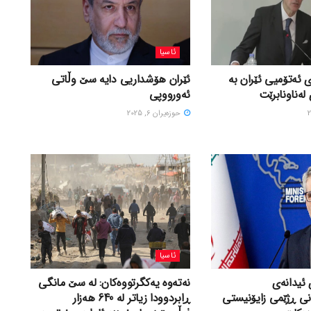
ئاسیا
 ئەتۆمیی ئێران بە
ئێران هۆشداریی دایە سێ وڵاتی
لەناونابرێت
ئەورووپی
حوزه‌یران 6, 2025
ئاسیا
 ئیدانەی
نەتەوە یەکگرتووەکان: لە سێ مانگی
نی ڕژێمی زایۆنیستی
ڕابردوودا زیاتر لە 640 هەزار