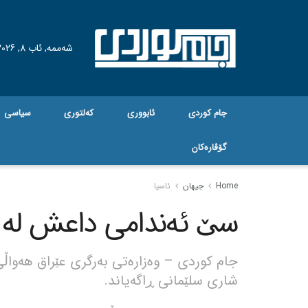
شەممە, ئاب 8, 2026
جام کوردی
ئابووری
کەلتوری
سیاسی
گۆڤاره‌کان
Home
جیهان
ئاسیا
سێ ئەندامی داعش لە س
جام کوردی – وەزارەتی بەرگری عێراق هەوا
شاری سلێمانی ڕاگەیاند.