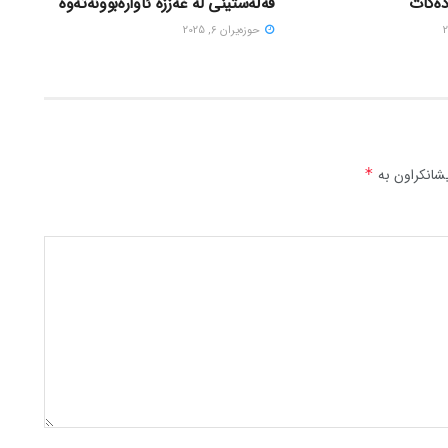
دەکات
فەڵەستینی لە غەززە ئاوارەبوونەتەوە
حوزه‌یران 6, 2025
شانکراون بە
*