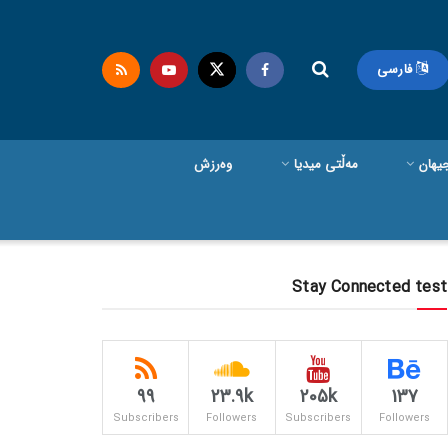
فارسی
یهان
مەڵتی میدیا
وەرزش
Stay Connected test
99
23.9k
205k
137
Subscribers
Followers
Subscribers
Followers