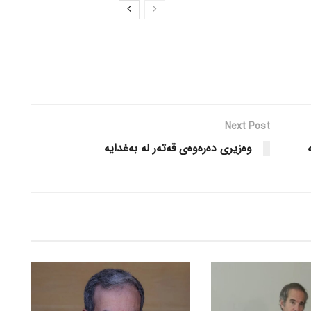
Next Post
وەزیری دەرەوەی قەتەر لە بەغدایە