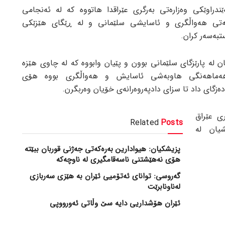
ندراوێکی وەزارەتی بەرگری عێراقدا هاتووە کە لە ئەنجامی
یەتی هەواڵگری و ئاسایشی سلێمانی و لە ڕێگای هێزێکی
تبەسەر کران.
ان لە پارێزگای سلێمانی بوون و پێیان وابووە کە لە چاوی هێزە
 هەماهەنگی هاوبەشی ئاسایش و هەواڵگری بووە هۆی
ەزگای داد تا سزای دادپەروەرانەی خۆیان وەربگرن.
ی عێراق
Related
Posts
یان لە
پزیشکیان: هیوادارین بەرەکەتی جەژنی قوربان ببێتە
هۆی نەهێشتنی ناسەقامگیری لە ناوچەکە
گەروسی: توانای ئەتۆمیی ئێران بە هێزی سەربازی
لەناونابرێت
ئێران هۆشداریی دایە سێ وڵاتی ئەورووپی