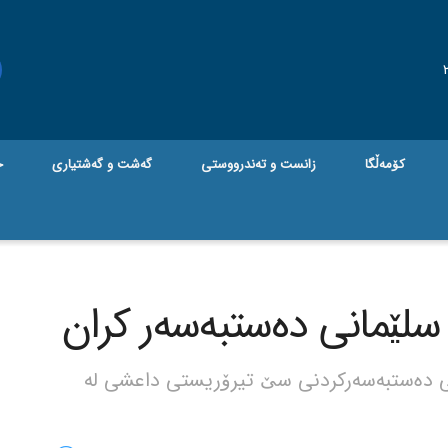
کۆمەڵگا
زانست و تەندرووستی
گه‌شت و گه‌شتیاری
ج
لێمانی دەستبەسەر کران
ڵی دەستبەسەرکردنی سێ تیرۆریستی داعشی لە