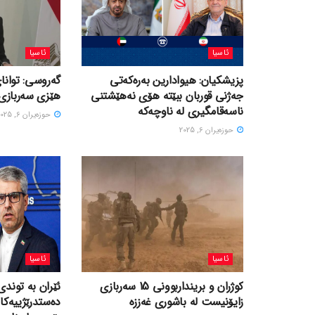
ئاسیا
ئاسیا
پزیشکیان: هیوادارین بەرەکەتی
گەروسی: توانای
جەژنی قوربان ببێتە هۆی نەهێشتنی
هێزی سەربازی 
ناسەقامگیری لە ناوچەکە
حوزه‌یران 6, 2025
حوزه‌یران 6, 2025
ئاسیا
ئاسیا
کوژران و برینداربوونی 15 سەربازی
ئێران بە توندی
زایۆنیست لە باشوری غەززە
دەستدرێژییەکا