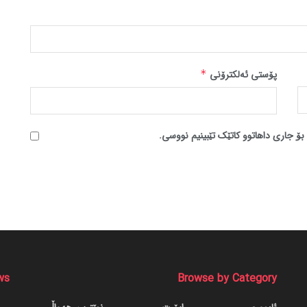
پۆستی ئەلکترۆنی
*
بۆ جاری داهاتوو کاتێک تێبینیم نووسی.
ws
Browse by Category