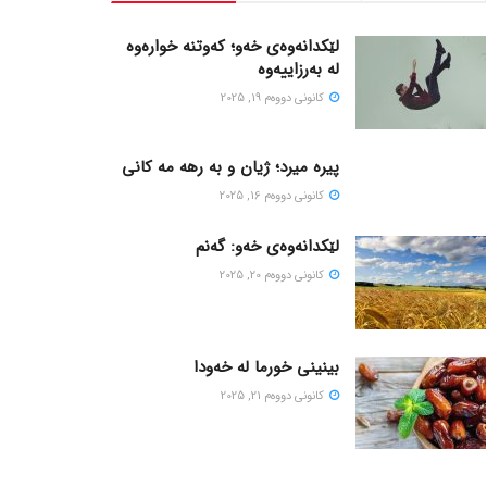
لێکدانەوەی خەو؛ کەوتنە خوارەوە
لە بەرزاییەوە
كانونی دووه‌م 19, 2025
پیره میرد؛ ژیان و به رهه مه کانی
كانونی دووه‌م 16, 2025
لێکدانەوەی خەو: گەنم
كانونی دووه‌م 20, 2025
بینینی خورما لە خەودا
كانونی دووه‌م 21, 2025