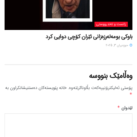
زانست و تەندرووستی
باوکی بومەلەرزەزانی ئێران کۆچی دوایی کرد
حوزه‌یران 3, 2025
وەڵامێک بنووسە
پۆستی ئەلیکترۆنییەکەت بڵاوناکرێتەوە.
خانە پێویستەکان دەستنیشانکراون بە
*
لێدوان
*