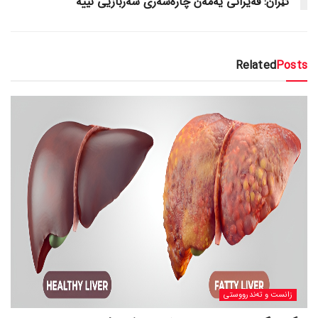
ئێران: قەیرانی یەمەن چارەسەری سەربازیی نییە
Related
Posts
زانست و تەندرووستی