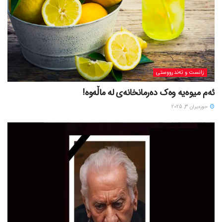
زانست و تەندرووستی
ئەم میوەیە وەک دەرمانخانەی لە ماڵەوە!
حوزه‌یران 3, 2025