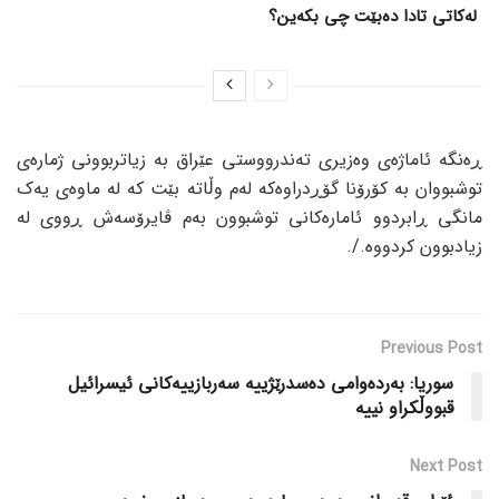
لەکاتی تادا دەبێت چی بکەین؟
ڕەنگە ئاماژەی وەزیری تەندرووستی عێراق بە زیاتربوونی ژمارەی
توشبووان بە کۆرۆنا گۆڕدراوەکە لەم وڵاتە بێت کە لە ماوەی یەک
مانگی ڕابردوو ئامارەکانی توشبوون بەم ڤایرۆسەش ڕووی لە
زیادبوون کردووە./.
Previous Post
سوریا: بەردەوامی دەسدرێژییە سەربازییەکانی ئیسرائیل
قبووڵکراو نییە
Next Post