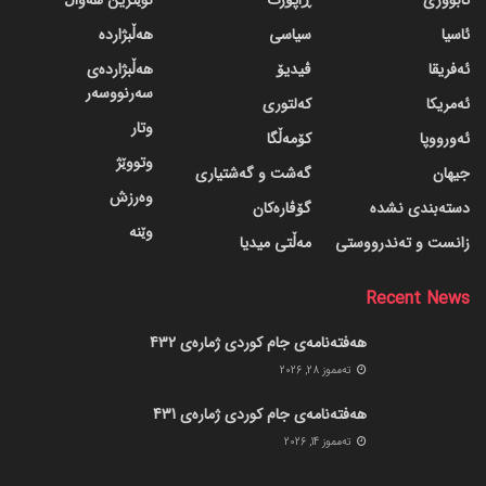
ئاسیا
سیاسی
هەڵبژاردە
ئەفریقا
ڤیدیۆ
هەڵبژاردەی
سەرنووسەر
ئەمریکا
کەلتوری
وتار
ئەورووپا
کۆمەڵگا
وتووێژ
جیهان
گه‌شت و گه‌شتیاری
وەرزش
دسته‌بندی نشده
گۆڤاره‌کان
وێنە
زانست و تەندرووستی
مەڵتی میدیا
Recent News
هەفتەنامەی جام کوردی ژمارەی 432
ته‌مموز 28, 2026
هەفتەنامەی جام کوردی ژمارەی 431
ته‌مموز 14, 2026