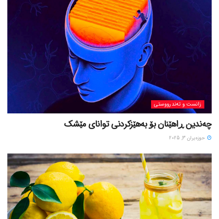
زانست و تەندرووستی
چەندین ڕاهێنان بۆ بەهێزکردنی توانای مێشک
حوزه‌یران 3, 2025