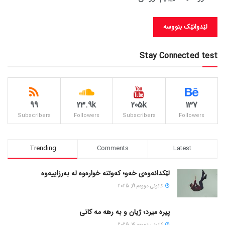
Stay Connected test
99
23.9k
205k
137
Subscribers
Followers
Subscribers
Followers
Trending
Comments
Latest
لێکدانەوەی خەو؛ کەوتنە خوارەوە لە بەرزاییەوە
كانونی دووه‌م 19, 2025
پیره میرد؛ ژیان و به رهه مه کانی
كانونی دووه‌م 16, 2025