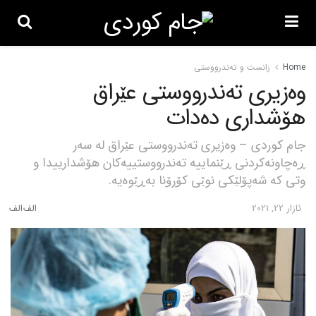
Home
زانست و تەندرووستی
وەزیری تەندرووستی عێراق
هۆشداری دەدات
جام کوردی – وەزیری تەندرووستی عێراق لە سەر
ڕەچاونەکردنی ڕێنماییە تەندرووستییەکان هۆشدارییدا و
وتی کە شەپۆلێکی نوێی کۆرۆنا بەڕێوەیە.
ئازار 22, 2021