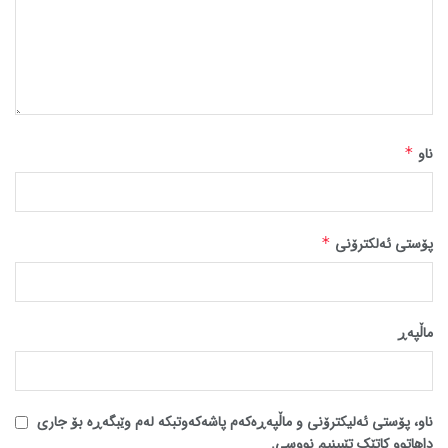
ناو
*
پۆستی ئەلکترۆنی
*
ماڵپه‌ڕ
ناو، پۆستی ئەلیکترۆنی و ماڵپەڕەکەم پاشەکەوتبکە لەم وێبگەڕە بۆ جاری
داهاتوو کاتێک تێبینیم نووسی.