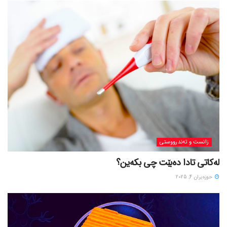
زانست و تەندرووستی
لەکاتی تادا دەبێت چی بکەین؟
حوزه‌یران 4, 2025