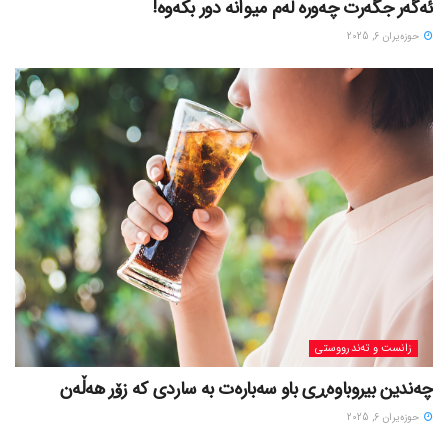
ئەگەر جگەرت چەورە لەم میوانە دور بکەوە!
حوزه‌یران 6, 2025
زانست و تەندرووستی
چەندین بیروباوەڕی باو سەبارەت بە ساردی کە زۆر هەڵەن
حوزه‌یران 6, 2025