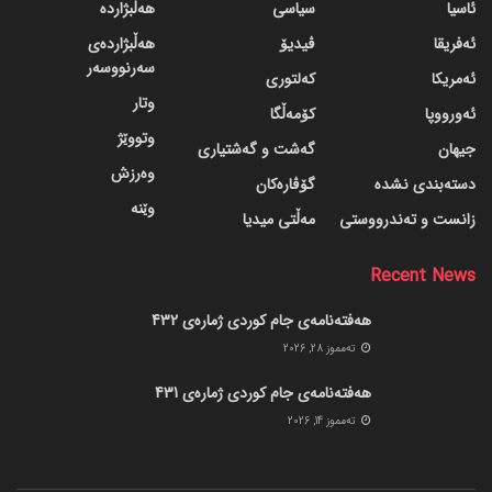
ئاسیا
سیاسی
هەڵبژاردە
ئەفریقا
ڤیدیۆ
هەڵبژاردەی
سەرنووسەر
ئەمریکا
کەلتوری
وتار
ئەورووپا
کۆمەڵگا
وتووێژ
جیهان
گه‌شت و گه‌شتیاری
وەرزش
دسته‌بندی نشده
گۆڤاره‌کان
وێنە
زانست و تەندرووستی
مەڵتی میدیا
Recent News
هەفتەنامەی جام کوردی ژمارەی 432
ته‌مموز 28, 2026
هەفتەنامەی جام کوردی ژمارەی 431
ته‌مموز 14, 2026