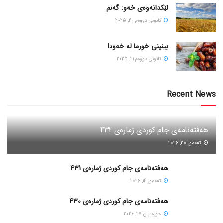
لێکدانەوەی خەو: گەنم
كانونی دووه‌م 20, 2025
بینینی خورما لە خەودا
كانونی دووه‌م 21, 2025
Recent News
هەفتەنامەی جام کوردی ژمارەی 432
ته‌مموز 28, 2026
هەفتەنامەی جام کوردی ژمارەی 431
ته‌مموز 14, 2026
هەفتەنامەی جام کوردی ژمارەی 430
حوزه‌یران 27, 2026