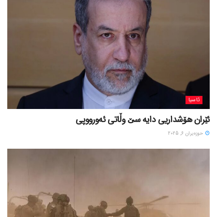
ئاسیا
ئێران هۆشداریی دایە سێ وڵاتی ئەورووپی
حوزه‌یران 6, 2025