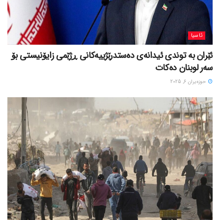
ئاسیا
ئێران بە توندی ئیدانەی دەستدرێژییەکانی ڕژێمی زایۆنیستی بۆ
سەر لوبنان دەکات
حوزه‌یران 6, 2025