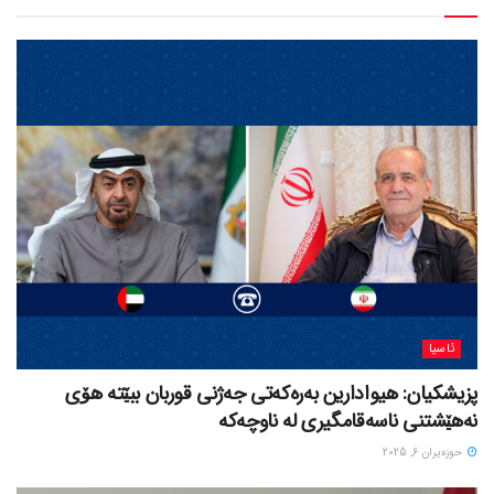
ئاسیا
پزیشکیان: هیوادارین بەرەکەتی جەژنی قوربان ببێتە هۆی
نەهێشتنی ناسەقامگیری لە ناوچەکە
حوزه‌یران 6, 2025