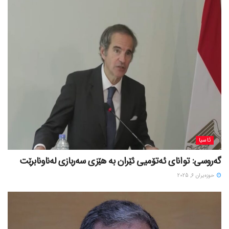
ئاسیا
گەروسی: توانای ئەتۆمیی ئێران بە هێزی سەربازی لەناونابرێت
حوزه‌یران 6, 2025