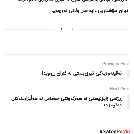
ئێران هۆشداریی دایە سێ وڵاتی ئەورووپی
Previous Post
تەقینەوەیەکی تیرۆریستی لە ئێران ڕوویدا
Next Post
ڕژێمی زایۆنیستی لە سەرکەوتنی حەماس لە هەڵبژاردنەکان
دەترسێت
Related
Posts