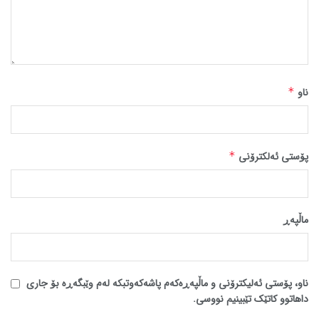
ناو
*
پۆستی ئەلکترۆنی
*
ماڵپه‌ڕ
ناو، پۆستی ئەلیکترۆنی و ماڵپەڕەکەم پاشەکەوتبکە لەم وێبگەڕە بۆ جاری
داهاتوو کاتێک تێبینیم نووسی.