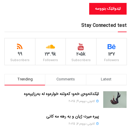
Stay Connected test
99
23.9k
205k
137
Subscribers
Followers
Subscribers
Followers
Trending
Comments
Latest
لێکدانەوەی خەو؛ کەوتنە خوارەوە لە بەرزاییەوە
كانونی دووه‌م 19, 2025
پیره میرد؛ ژیان و به رهه مه کانی
كانونی دووه‌م 16, 2025