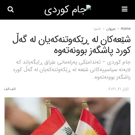
Home
جیهان
ئاسیا
شێعەکان لە ڕێکەوتنەکەیان لە گەڵ
کورد پاشگەز بوونەتەوە
جام کوردی – ئەندامێکی پەرلەمانی عێراق ڕایگەیاند کە
لایەنە سیاسییەکانی شێعە لە ڕێکەوتنەکەیان لە گەڵ کورد
پاشگەز بوونەتەوە.
ئازار 21, 2021