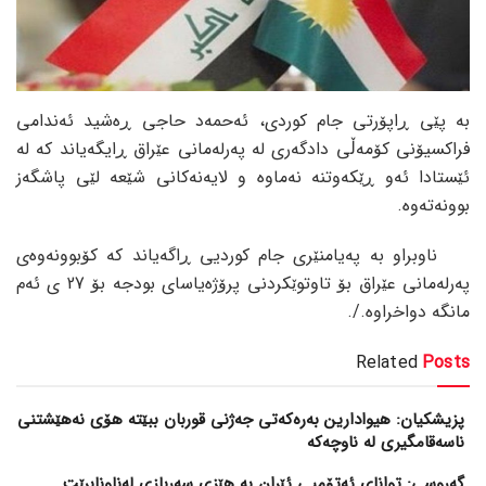
بە پێی ڕاپۆرتی جام کوردی، ئەحمەد حاجی ڕەشید ئەندامی
فراکسیۆنی کۆمەڵی دادگەری لە پەرلەمانی عێراق ڕایگەیاند کە لە
ئێستادا ئەو ڕێکەوتنە نەماوە و لایەنەکانی شێعە لێی پاشگەز
بوونەتەوە.
ناوبراو بە پەیامنێری جام کوردیی ڕاگەیاند کە کۆبوونەوەی
پەرلەمانی عێراق بۆ تاوتوێکردنی پرۆژەیاسای بودجە بۆ 27 ی ئەم
مانگە دواخراوە./.
Related
Posts
پزیشکیان: هیوادارین بەرەکەتی جەژنی قوربان ببێتە هۆی نەهێشتنی
ناسەقامگیری لە ناوچەکە
گەروسی: توانای ئەتۆمیی ئێران بە هێزی سەربازی لەناونابرێت