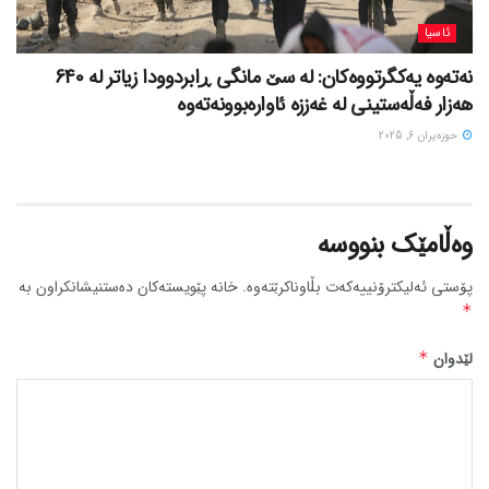
ئاسیا
نەتەوە یەکگرتووەکان: لە سێ مانگی ڕابردوودا زیاتر لە 640
هەزار فەڵەستینی لە غەززە ئاوارەبوونەتەوە
حوزه‌یران 6, 2025
وەڵامێک بنووسە
پۆستی ئەلیکترۆنییەکەت بڵاوناکرێتەوە.
خانە پێویستەکان دەستنیشانکراون بە
*
لێدوان
*