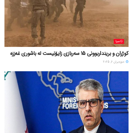
ئاسیا
کوژران و برینداربوونی 15 سەربازی زایۆنیست لە باشوری غەززە
حوزه‌یران 6, 2025