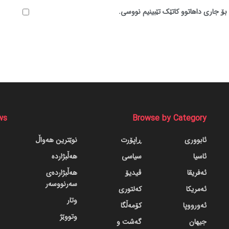
بۆ جاری داهاتوو کاتێک تێبینیم نووسی.
ws
Browse by Category
ئابووری
ڕاپۆرت
نوێترین هەواڵ
ئاسیا
سیاسی
هەڵبژاردە
ئەفریقا
ڤیدیۆ
هەڵبژاردەی
سەرنووسەر
ئەمریکا
کەلتوری
وتار
ئەورووپا
کۆمەڵگا
وتووێژ
جیهان
گه‌شت و