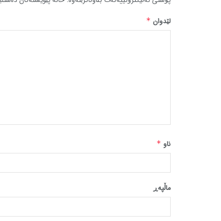
لێدوان
*
ناو
*
ماڵپه‌ڕ