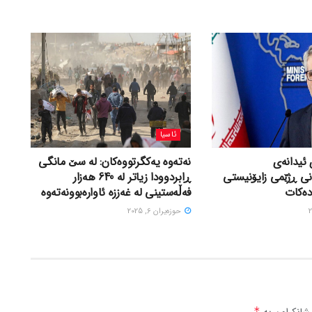
ئاسیا
 ئیدانەی
نەتەوە یەکگرتووەکان: لە سێ مانگی
نی ڕژێمی زایۆنیستی
ڕابردوودا زیاتر لە 640 هەزار
دەکات
فەڵەستینی لە غەززە ئاوارەبوونەتەوە
حوزه‌یران 6, 2025
شانکراون بە
*