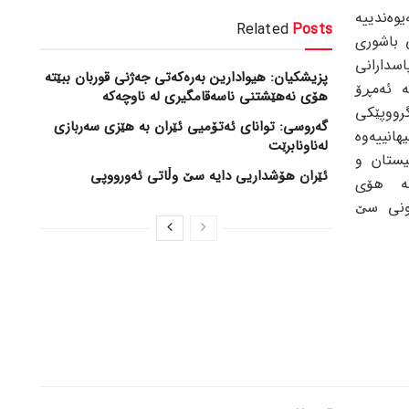
وەندییە
Related
Posts
 باشوری
دارانی
پزیشکیان: هیوادارین بەرەکەتی جەژنی قوربان ببێتە
ە ئەمڕۆ
هۆی نەهێشتنی ناسەقامگیری لە ناوچەکە
رووپێکی
گەروسی: توانای ئەتۆمیی ئێران بە هێزی سەربازی
انییەوە
لەناونابرێت
یستان و
ئێران هۆشداریی دایە سێ وڵاتی ئەورووپی
تە هۆی
ونی سێ