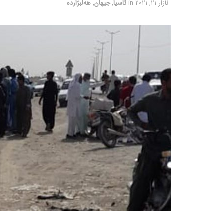
ئازار 21, 2021
in
ئاسیا
,
جیهان
,
هەڵبژاردە