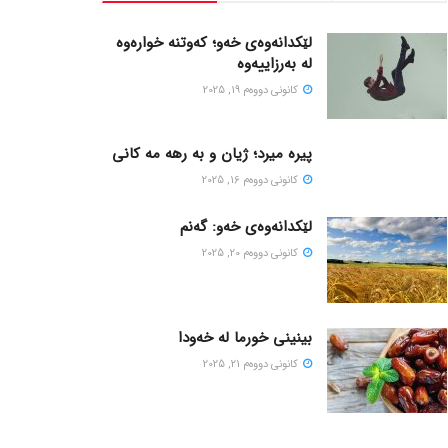
لێکدانەوەی خەو؛ کەوتنە خوارەوە
لە بەرزاییەوە
كانونی دووه‌م 19, 2025
پیره میرد؛ ژیان و به رهه مه کانی
كانونی دووه‌م 16, 2025
لێکدانەوەی خەو: گەنم
كانونی دووه‌م 20, 2025
بینینی خورما لە خەودا
كانونی دووه‌م 21, 2025