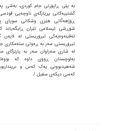
بە پێی ڕاپۆرتی جام کوردی، بەشی پەی
گشتییەکانی بڕیارگەی ناوچەیی قودسی
ڕۆژهەڵاتی هێزی وشکانی سوپای پاس
شۆڕشی ئیسلامی ئێران ڕایگەیاند ک
تەقینەوەیەکی تیرۆریستی لە لایەن گ
تیرۆریستی سەر بە ڕەوتی ستەمکاری جیه
لە شاری سەراوان سەر بە پارێزگای س
بەلوچستان ڕووی داوە کە بووە
شەهیدبوونی یەک کەس و برینداربو
کەسی دیکەی سڤیل./.