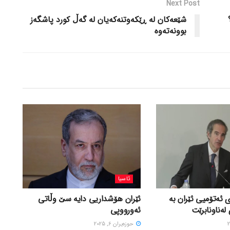
Next Post
شێعەکان لە ڕێکەوتنەکەیان لە گەڵ کورد پاشگەز
بوونەتەوە
ئاسیا
 ئەتۆمیی ئێران بە
ئێران هۆشداریی دایە سێ وڵاتی
لەناونابرێت
ئەورووپی
حوزه‌یران 6, 2025