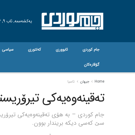
یەکشەممە, ئاب 9, 2026
جام کوردی
ئابووری
کەلتوری
سیاسی
گۆڤاره‌کان
Home
جیهان
ئاسیا
تەقینەوەیەکی تیرۆریستی
جام کوردی – بە هۆی تەقینەوەیەکی تیرۆری
سێ کەسی دیکە بریندار بوون.