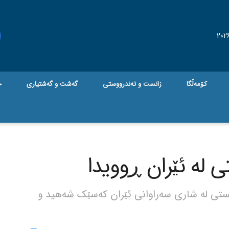
کۆمەڵگا
زانست و تەندرووستی
گه‌شت و گه‌شتیاری
ج
 لە ئێران ڕوویدا
ستی لە شاری سەراوانی ئێران کەسێک شەهید و