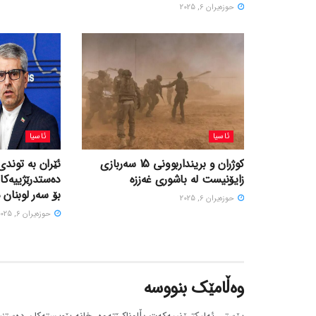
حوزه‌یران 6, 2025
ئاسیا
ئاسیا
کوژران و برینداربوونی 15 سەربازی
ئێران بە توندی
زایۆنیست لە باشوری غەززە
دەستدرێژییەکا
بۆ سەر لوبنان 
حوزه‌یران 6, 2025
حوزه‌یران 6, 2025
وەڵامێک بنووسە
پۆستی ئەلیکترۆنییەکەت بڵاوناکرێتەوە.
خانە پێویستەکان دەستنی