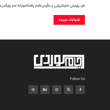
ناو، پۆستی ئەلیکترۆنی و ماڵپەڕەکەم پاشەکەوتبکە لەم وێبگەڕە 
Follow Us