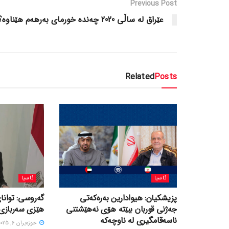
Previous Post
عێراق لە ساڵی 2020 چەندە خورمای بەرهەم هێناوە؟
Related
Posts
ئاسیا
ئاسیا
پزیشکیان: هیوادارین بەرەکەتی
گەروسی: توانای
جەژنی قوربان ببێتە هۆی نەهێشتنی
هێزی سەربازی 
ناسەقامگیری لە ناوچەکە
حوزه‌یران 6, 2025