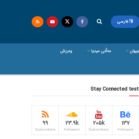
فارسی
یهان
مەڵتی میدیا
وەرزش
Stay Connected test
99
23.9k
205k
137
Subscribers
Followers
Subscribers
Followers