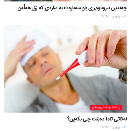
چەندین بیروباوەڕی باو سەبارەت بە ساردی کە زۆر هەڵەن
حوزه‌یران 6, 2025
زانست و تەندرووستی
لەکاتی تادا دەبێت چی بکەین؟
حوزه‌یران 4, 2025