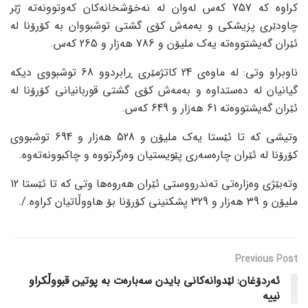
کراوە کە 757 کەس لەوان لە نەخۆشخانەکان کەوتوونەتە ژێر
چاودێری پزیشکی و بەمەش کۆی گشتی توشبووان بە کۆرۆنا لە
ئێران گەیشتووەتە یەک ملیۆن و 786 هەزار و 265 کەس.
ناوبراو وتی: لە ماوەی 24 کاتژمێری ڕابردوو 68 توشبووی دیکە
گیانیان لە دەستداوە و بەمەش کۆی گشتی قوربانیانی کۆرۆنا لە
ئێران گەیشتووەتە 61 هەزار و 649 کەس.
وتیشی کە تا ئێستا یەک ملیۆن و 528 هەزار و 694 توشبووی
کۆرۆنا لە ئێران چارەسەری پێویستیان وەرگرتووە و چاکبوونەتەوە.
وتەبێژی وەزارەتی تەندرووستی ئێران هەروەها وتی کە تا ئێستا 12
ملیۆن و 39 هەزار و 329 پشکنینی کۆرۆنا بۆ هاووڵاتیان کراوە./.
Previous Post
ئەردۆغان: لێدوانەکانی بایدن سەبارەت بە پوتین قبووڵکراو
نییە