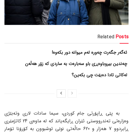
Related
Posts
ئەگەر جگەرت چەورە لەم میوانە دور بکەوە!
چەندین بیروباوەڕی باو سەبارەت بە ساردی کە زۆر هەڵەن
لەکاتی تادا دەبێت چی بکەین؟
بە پێی ڕاپۆرتی جام کوردی، سیما سادات لاری وتەبێژی
وەزارەتی تەندرووستی ئێران ڕایگەیاند کە لە ماوەی 24 کاتژمێری
ڕابردوو 7 هەزار و 620 حاڵەتی نوێی توشبوون بە کۆرۆنا تۆمار