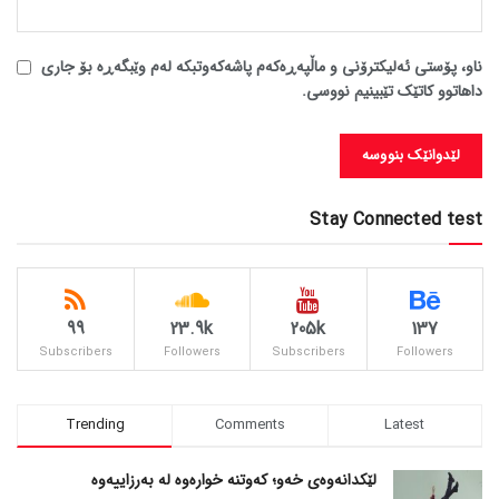
ناو، پۆستی ئەلیکترۆنی و ماڵپەڕەکەم پاشەکەوتبکە لەم وێبگەڕە بۆ جاری
داهاتوو کاتێک تێبینیم نووسی.
Stay Connected test
99
23.9k
205k
137
Subscribers
Followers
Subscribers
Followers
Trending
Comments
Latest
لێکدانەوەی خەو؛ کەوتنە خوارەوە لە بەرزاییەوە