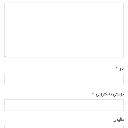
ناو
*
پۆستی ئەلکترۆنی
*
ماڵپه‌ڕ