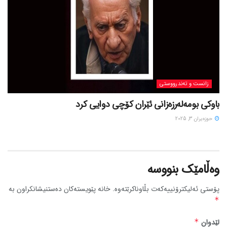
زانست و تەندرووستی
باوکی بومەلەرزەزانی ئێران کۆچی دوایی کرد
حوزه‌یران 3, 2025
وەڵامێک بنووسە
پۆستی ئەلیکترۆنییەکەت بڵاوناکرێتەوە.
خانە پێویستەکان دەستنیشانکراون بە
*
لێدوان
*