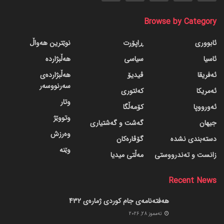
Browse by Category
ئابووری
ڕاپۆرت
نوێترین هەواڵ
ئاسیا
سیاسی
هەڵبژاردە
ئەفریقا
ڤیدیۆ
هەڵبژاردەی
سەرنووسەر
ئەمریکا
کەلتوری
وتار
ئەورووپا
کۆمەڵگا
وتووێژ
جیهان
گه‌شت و گه‌شتیاری
وەرزش
دسته‌بندی نشده
گۆڤاره‌کان
وێنە
زانست و تەندرووستی
مەڵتی میدیا
Recent News
هەفتەنامەی جام کوردی ژمارەی 432
ته‌مموز 28, 2026