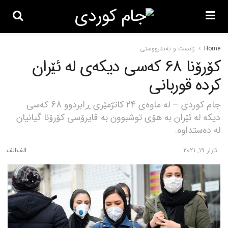
Home
زانست و تەندرووستی
کۆرۆنا 68 کەسی دیکەی لە ئێران
کردە قوربانی
جام کوردی – لە ماوەی 24 کاتژمێری ڕابردوو 68 کەسی
دیکە لە ئێران بە هۆی توشبوون بە ڤایرۆسی کۆرۆنا گیانیان
لە دەستداوە.
ئازار 19, 2021