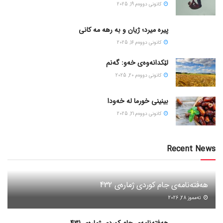
كانونی دووه‌م 19, 2025
پیره میرد؛ ژیان و به رهه مه کانی
كانونی دووه‌م 16, 2025
لێکدانەوەی خەو: گەنم
كانونی دووه‌م 20, 2025
بینینی خورما لە خەودا
كانونی دووه‌م 21, 2025
Recent News
هەفتەنامەی جام کوردی ژمارەی 432
ته‌مموز 28, 2026
هەفتەنامەی جام کوردی ژمارەی 431