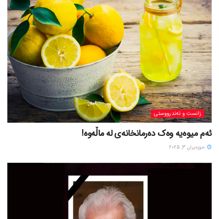
زانست و تەندرووستی
ئەم میوەیە وەک دەرمانخانەی لە ماڵەوە!
حوزه‌یران 3, 2025