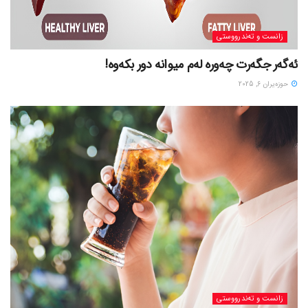
زانست و تەندرووستی
ئەگەر جگەرت چەورە لەم میوانە دور بکەوە!
حوزه‌یران 6, 2025
زانست و تەندرووستی