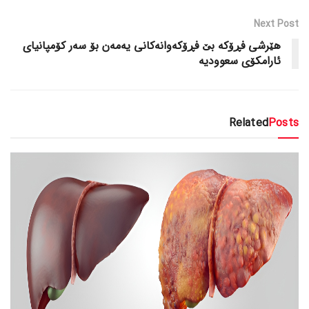
Next Post
هێرشی فڕۆکە بێ فڕۆکەوانەکانی یەمەن بۆ سەر کۆمپانیای
ئارامکۆی سعوودیە
Related
Posts