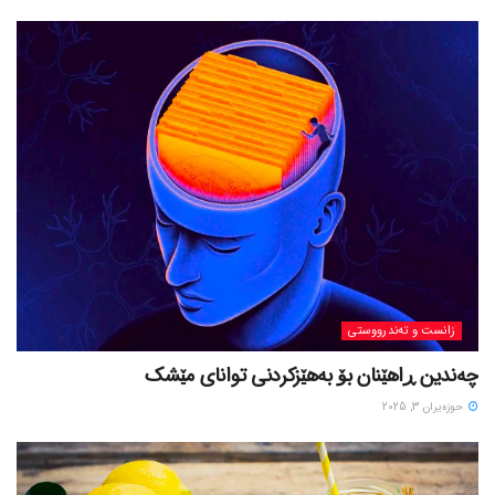
زانست و تەندرووستی
چەندین ڕاهێنان بۆ بەهێزکردنی توانای مێشک
حوزه‌یران 3, 2025