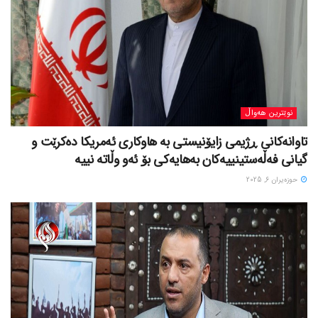
نوێترین هەواڵ
تاوانەکانی ڕژیمی زایۆنیستی بە هاوکاری ئەمریکا دەکرێت و
گیانی فەڵەستینییەکان بەهایەکی بۆ ئەو وڵاتە نییە
حوزه‌یران 6, 2025