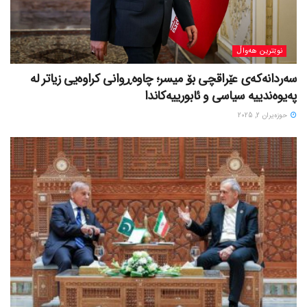
نوێترین هەواڵ
سەردانەکەی عێراقچی بۆ میسر؛ چاوەڕوانی کراوەیی زیاتر لە
پەیوەندییە سیاسی و ئابورییەکاندا
حوزه‌یران 2, 2025