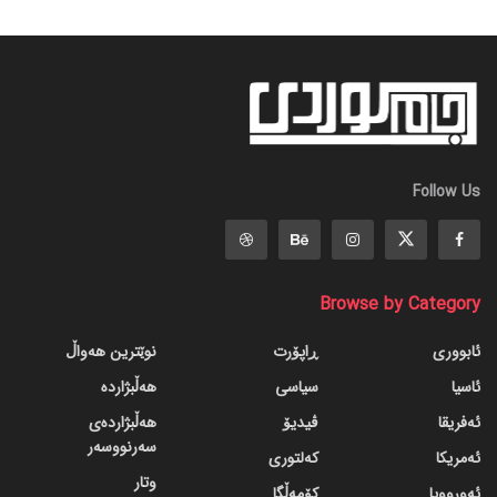
Follow Us
Browse by Category
ئابووری
ڕاپۆرت
نوێترین هەواڵ
ئاسیا
سیاسی
هەڵبژاردە
ئەفریقا
ڤیدیۆ
هەڵبژاردەی
سەرنووسەر
ئەمریکا
کەلتوری
وتار
ئەورووپا
کۆمەڵگا