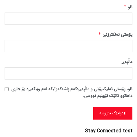
ناو
*
پۆستی ئەلکترۆنی
*
ماڵپه‌ڕ
ناو، پۆستی ئەلیکترۆنی و ماڵپەڕەکەم پاشەکەوتبکە لەم وێبگەڕە بۆ جاری
داهاتوو کاتێک تێبینیم نووسی.
Stay Connected test