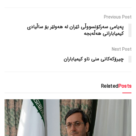
Previous Post
پەیامی سەرکۆنسووڵی ئێران لە هەولێر بۆ ساڵیادی
کیمیابارانی هەڵەبجە
Next Post
چیرۆکەکانی منی ناو کیمیاباران
Related
Posts