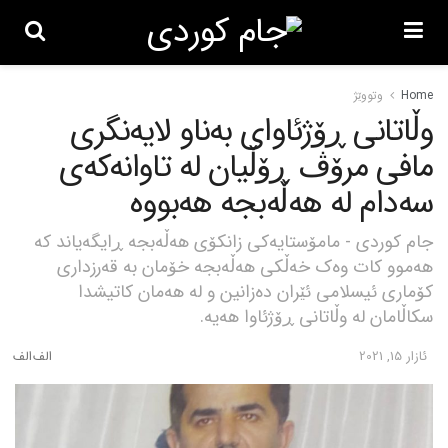
Home
وتووێژ
وڵاتانی ڕۆژئاوای بەناو لایەنگری
مافی مرۆڤ ڕۆڵیان لە تاوانەکەی
سەدام لە هەڵەبجە هەبووە
جام کوردی - مامۆستایەکی زانکۆی هەڵەبجە ڕایگەیاند کە
هەموو کات وەک خەڵکی هەڵەبجە خۆمان بە قەرزداری
کۆماری ئیسلامی ئێران دەزانین و لە هەمان کاتیشدا
سکاڵامان لە وڵاتانی ڕۆژئاوا هەیە.
ئازار 15, 2021