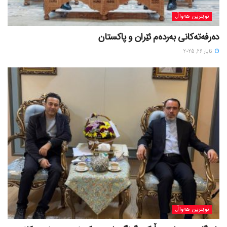
نوێترین هەواڵ
دەرفەتەکانی بەردەم ئێران و پاکستان
ئایار 26, 2025
نوێترین هەواڵ