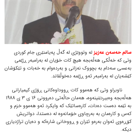
سالم حەسەن عەزیز
لە وتووێژی لە گەڵ پەیامنێری جام کوردی
وتی کە خەڵکی هەڵەبجە هیچ کات خۆیان لە بەرامبەر ڕژێمی
بەعسی سەدام بە بچووک نەزانی و بەردەوام بە خەبات و تێکۆشان
کێشەیان لە بەرامبەر ئەو ڕژێمە دەخوڵقاند.
ناوبراو وتی کە هەموو کات ڕووداوەکانی ڕۆژی کیمیارانی
هەڵەبجە وەبیردێنینەوە، هەمان حاڵەتی دەروونی 16 ی 3 ی 1988
بە ئێمە دەست دەدات، کارەساتێک کە وایکرد ئەو هەموو خزم و
کەس و کارەمان بە بەرچاوی خۆمانەوە لە دەستدا، دواتریش
کۆڕەوی ئەوان بەرەو ئێران و ڕووخانی شارەکە و دەیان تراژدیاری
دیکە.