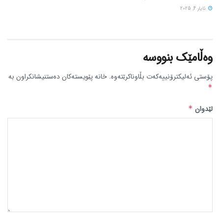
ئایار 4, 2025
وەڵامێک بنووسە
پۆستی ئەلیکترۆنییەکەت بڵاوناکرێتەوە.
خانە پێویستەکان دەستنیشانکراون بە
*
لێدوان
*