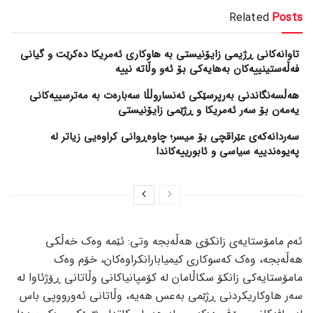
Related
Posts
تاوانەکانی ڕژیمی زایۆنیستی بە هاوکاری ئەمریکا دەکرێت و گیانی
فەڵەستینییەکان بەهایەکی بۆ ئەو وڵاتە نییە
هەڵسەنگاندنی بەرپرسێکی ئەنساروڵڵا سەبارەت بە مەترسییەکانی
یەمەن بۆ سەر ئەمریکا و ڕژێمی زایۆنیستی
سەردانەکەی عێراقچی بۆ میسر؛ چاوەڕوانی کراوەیی زیاتر لە
پەیوەندییە سیاسی و ئابورییەکاندا
ئەم مامۆستایەی زانکۆی هەڵەبجە وتی: ئێمە وەک خەڵکی
هەڵەبجە، وەک کەسوکاری کیمیابارانکراوەکان، خۆم وەک
مامۆستایەکی زانکۆ سکاڵامان لە کۆمپانیاکانی وڵاتانی ڕۆژئاوا لە
سەر هاوکاریکردنی ڕژێمی بەعس هەیە، وڵاتانی ئەورووپی باس