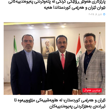
پارێزگاری هەولێر ڕۆڵێکی گرنگی لە پتەوکردنی پەیوەندییەکانی
نێوان ئێران و هەرێمی کوردستاندا هەیە
ئایار 5, 2025
نوێترین هەواڵ
ئێران و هەرێمی کوردستان؛ لە هاوبەشییەکی مێژووییەوە تا
ئیرادەی بەهێزکردنی پەیوەندییەکان