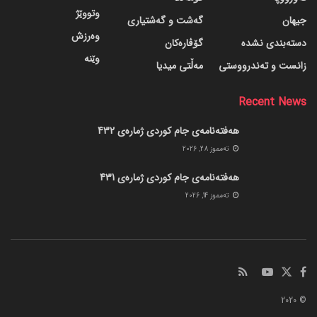
وتووێژ
جیهان
گه‌شت و گه‌شتیاری
وەرزش
دسته‌بندی نشده
گۆڤاره‌کان
وێنە
زانست و تەندرووستی
مەڵتی میدیا
Recent News
هەفتەنامەی جام کوردی ژمارەی 432
ته‌مموز 28, 2026
هەفتەنامەی جام کوردی ژمارەی 431
ته‌مموز 14, 2026
© 2020