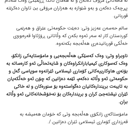
لە مافەکانی مرۆڤ دەکەن و لە هەمان کاتدا ڕژێمێکی وەک سەدام
پڕچەک دەکەن و بەو شێوازە بە هەزاران مرۆڤی بێ تاوان دەکرێتە
قوربانی.
سالم حەسەن عەزیز وتی: دەبێت حکومەتی عێراق و هەرێمی
کوردستان کار لە سەر ئەوە بکەن کە وڵاتانی ڕۆژئاوا قەرەبووی
خەڵکی قوربانیدەری هەڵەبجە بکەنەوە.
ناوبراو وتی: وەک کەسێکی هەڵەبجەیی و مامۆستایەکی زانکۆ،
وەک کەسوکاری کیمیابارانکراوەکان و شایەتحاڵی ئەو کارەساتە بە
بۆنەی هاوکارییەکانی کۆماری ئیسلامی ئێرانەوە سوپاسی گەل و
حکومەتی ئەو وڵاتە دەکەم، ئێمە دەزانین کە چۆن ئەو خەڵکەیان
بە تایبەت بریندارەکانیان دەگواستەوە بۆ سنورەکان و لە خاکی
ئێران نیشتەجێ کران و بریندارەکان بۆ نەخۆشخانەکانی ئەو وڵاتە
بران.
مامۆستاکەی زانکۆی هەڵەبجە وتی کە خۆمان هەمیشە بە
قەرزداری کۆماری ئیسلامی ئێران دەزانین./.