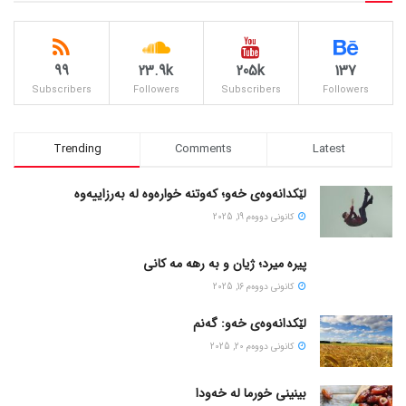
99
23.9k
205k
137
Subscribers
Followers
Subscribers
Followers
Trending
Comments
Latest
لێکدانەوەی خەو؛ کەوتنە خوارەوە لە بەرزاییەوە
كانونی دووه‌م 19, 2025
پیره میرد؛ ژیان و به رهه مه کانی
كانونی دووه‌م 16, 2025
لێکدانەوەی خەو: گەنم
كانونی دووه‌م 20, 2025
بینینی خورما لە خەودا