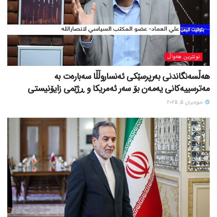
نوێترین هەواڵ
هەڵسەنگاندنی بەرپرسێکی ئەنساروڵڵا سەبارەت بە
مەترسییەکانی یەمەن بۆ سەر ئەمریکا و ڕژێمی زایۆنیستی
حوزه‌یران 5, 2025