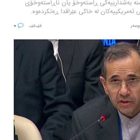
نە بەشدارییەکی ڕاستەوخۆ یان ناڕاستەوخۆی
 ئەمریکییەکان لە خاکی عێراقدا ڕەتکردەوە.
0
ووسەر