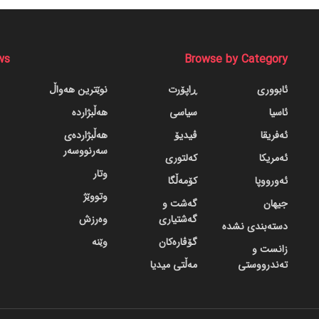
ws
Browse by Category
ئابووری
ڕاپۆرت
نوێترین هەواڵ
ئاسیا
سیاسی
هەڵبژاردە
ئەفریقا
ڤیدیۆ
هەڵبژاردەی
سەرنووسەر
ئەمریکا
کەلتوری
وتار
ئەورووپا
کۆمەڵگا
وتووێژ
جیهان
گه‌شت و
گه‌شتیاری
وەرزش
دسته‌بندی نشده
گۆڤاره‌کان
وێنە
زانست و
تەندرووستی
مەڵتی میدیا