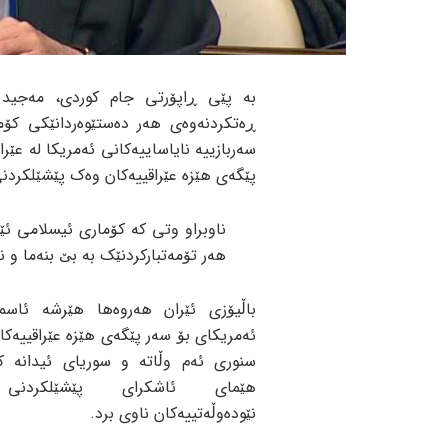
بە پێی ڕاپۆرتی جام کوردی، مەجید 
ڕەتکردنەوەی هەر دەستێوەردانێکی کۆم
سەربازییە نایاساییەکانی ئەمریکا لە عێ
پێگەی هێزە عێراقییەکان وەک پێشێلکردنی 
ناوبراو وتی کە کۆماری ئیسلامی ئ
هەر تۆمەتبارکردنێک بە بێ بنەما و 
باڵیۆزی ئێران هەروەها هێرشە ئاسما
ئەمریکای بۆ سەر پێگەی هێزە عێراقییەکا
سنوری ئەم وڵاتە و سوریای ئیدانە ک
هێمای ئاشکرای پێشێلکردنی
نێودەوڵەتییەکان ناوی برد.