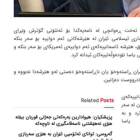
تەخت ڕەوانچی لە نامەیەکدا بۆ ئەنتۆنی گۆترش وێڕای
اری ئیسلامی ئێران لە هێرشەکانی ئەم دواییە بۆ سەر بنکە
راق، هێرشە ئاسمانییەکەی ئەم دواییەی ئەمریکای بۆ سەر بنکە و
یاسا نێودەوڵەتییەکان ئیدانە کرد.
ێران ڕاستەوخۆ یان ناڕاستەوخۆ دەستی لەو هێرشەدا نەبووە و
نادرووست دەزانین.
نییەکەی
Related
Posts
ن لە سەر
رد و بە
پزیشکیان: هیوادارین بەرەکەتی جەژنی قوربان ببێتە
 یاسا
هۆی نەهێشتنی ناسەقامگیری لە ناوچەکە
گەروسی: توانای ئەتۆمیی ئێران بە هێزی سەربازی