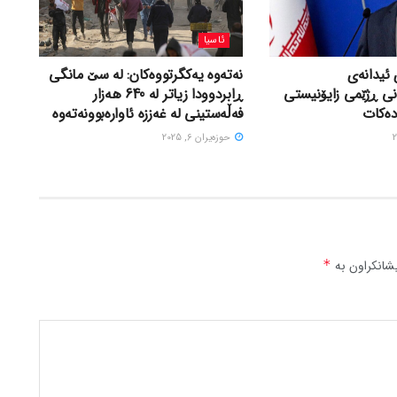
ئاسیا
 ئیدانەی
نەتەوە یەکگرتووەکان: لە سێ مانگی
نی ڕژێمی زایۆنیستی
ڕابردوودا زیاتر لە 640 هەزار
دەکات
فەڵەستینی لە غەززە ئاوارەبوونەتەوە
حوزه‌یران 6, 2025
شانکراون بە
*