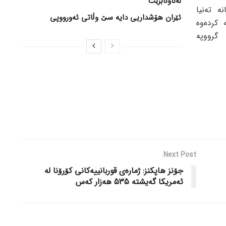
لەناونابرێت
 تەنیا
ئێران هۆشداریی دایە سێ وڵاتی ئەورووپی
 کردەوە
گرووپە
Next Post
جۆنز هاپکنز: ژمارەی قوربانییەکانی کۆرۆنا لە
ئەمریکا گەیشتە 535 هەزار کەس