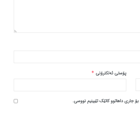
پۆستی ئەلکترۆنی
*
بۆ جاری داهاتوو کاتێک تێبینیم نووسی.