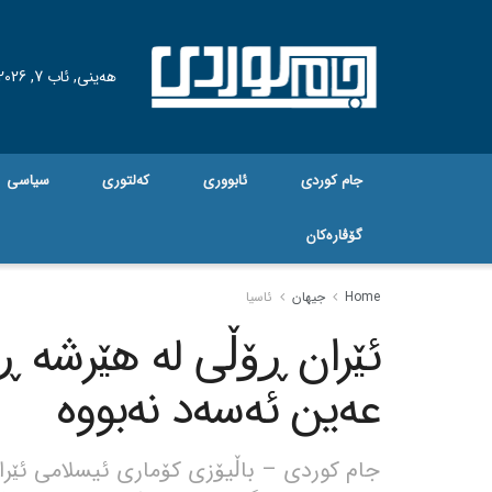
هه‌ینی, ئاب 7, 2026
جام کوردی
ئابووری
کەلتوری
سیاسی
گۆڤاره‌کان
Home
جیهان
ئاسیا
ئێران ڕۆڵی لە هێرشە ڕ
عەین ئەسەد نەبووە
جام کوردی – باڵیۆزی کۆماری ئیسلامی ئێران