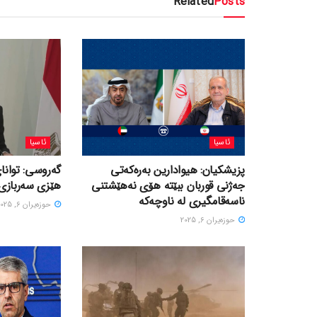
Related
Posts
ئاسیا
ئاسیا
پزیشکیان: هیوادارین بەرەکەتی
گەروسی: توانای
جەژنی قوربان ببێتە هۆی نەهێشتنی
هێزی سەربازی 
ناسەقامگیری لە ناوچەکە
حوزه‌یران 6, 2025
حوزه‌یران 6, 2025