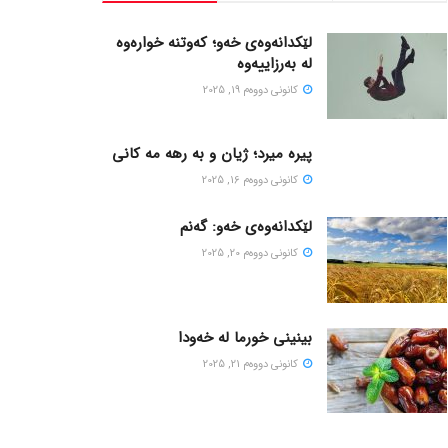
لێکدانەوەی خەو؛ کەوتنە خوارەوە
لە بەرزاییەوە
كانونی دووه‌م 19, 2025
پیره میرد؛ ژیان و به رهه مه کانی
كانونی دووه‌م 16, 2025
لێکدانەوەی خەو: گەنم
كانونی دووه‌م 20, 2025
بینینی خورما لە خەودا
كانونی دووه‌م 21, 2025