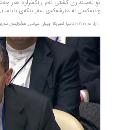
بۆ ئەمینداری گشتی ئەم ڕێکخراوە هەر چەش
وڵاتەکەیی لە هێرشەکەی سەر بنکەی نایاسایی
ئازار 15, 2021
in
ئاسیا
,
ئەمریکا
,
جیهان
,
سیاسی
,
هەڵبژاردەی سەرن