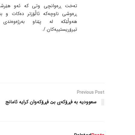
تەخت ڕەوانچی وتی کە ئەو هێرشانە
ڕەوشی ناوچەکە ئاڵۆزتر دەکات و بە
هەوڵێکە لە پێناو بەرژەوەندی 
تیرۆریستییەکان./.
Previous Post
سعوودیە بە فڕۆکەی بێ فڕۆکەوان کرایە ئامانج