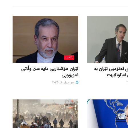
ئاسیا
 ئەتۆمیی ئێران بە
ئێران هۆشداریی دایە سێ وڵاتی
لەناونابرێت
ئەورووپی
حوزه‌یران 6, 2025