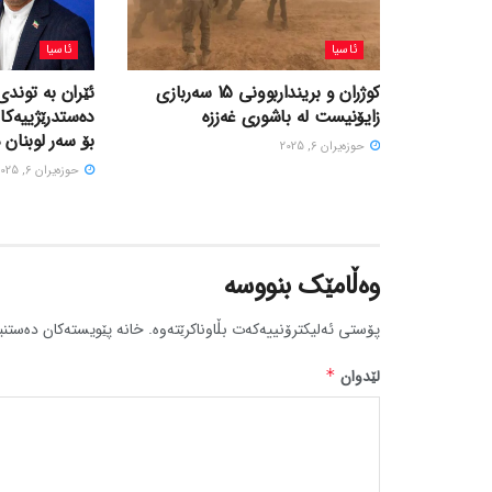
ئاسیا
ئاسیا
کوژران و برینداربوونی 15 سەربازی
ئێران بە توندی
زایۆنیست لە باشوری غەززە
دەستدرێژییەکا
بۆ سەر لوبنان 
حوزه‌یران 6, 2025
حوزه‌یران 6, 2025
وەڵامێک بنووسە
پۆستی ئەلیکترۆنییەکەت بڵاوناکرێتەوە.
خانە پێویستەکان دەستنی
لێدوان
*