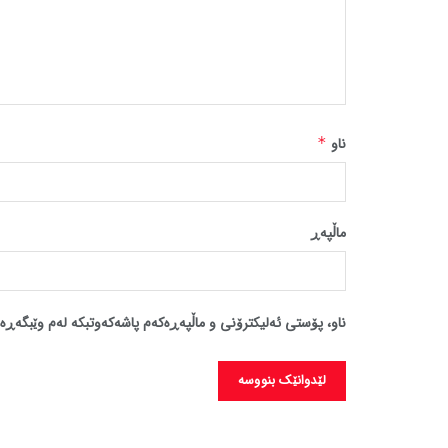
ناو
*
ماڵپه‌ڕ
ناو، پۆستی ئەلیکترۆنی و ماڵپەڕەکەم پاشەکەوتبکە لەم وێبگەڕە 