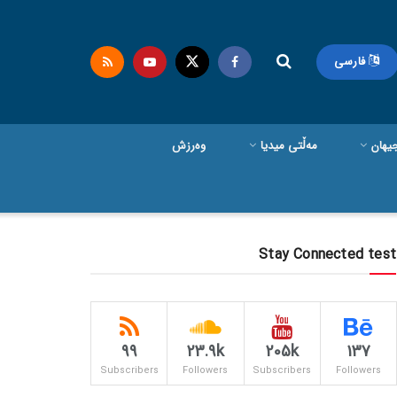
فارسی
یهان
مەڵتی میدیا
وەرزش
Stay Connected test
99
23.9k
205k
137
Subscribers
Followers
Subscribers
Followers