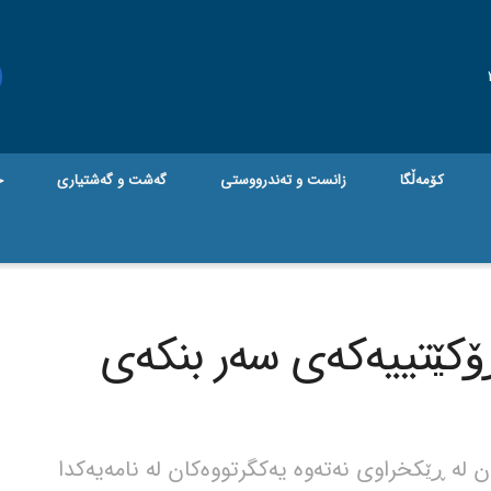
کۆمەڵگا
زانست و تەندرووستی
گه‌شت و گه‌شتیاری
ج
ۆکێتییەکەی سەر بنکەی
 لە ڕێکخراوی نەتەوە یەکگرتووەکان لە نامەیەکدا