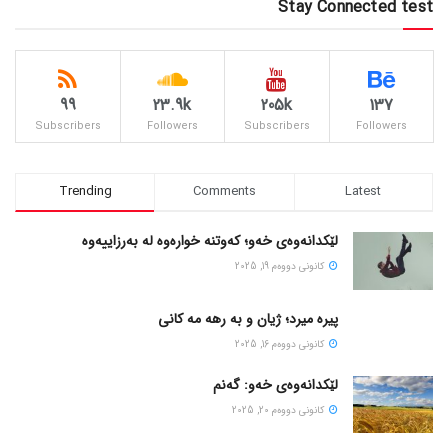
Stay Connected test
99
23.9k
205k
137
Subscribers
Followers
Subscribers
Followers
Trending
Comments
Latest
لێکدانەوەی خەو؛ کەوتنە خوارەوە لە بەرزاییەوە
كانونی دووه‌م 19, 2025
پیره میرد؛ ژیان و به رهه مه کانی
كانونی دووه‌م 16, 2025
لێکدانەوەی خەو: گەنم
كانونی دووه‌م 20, 2025