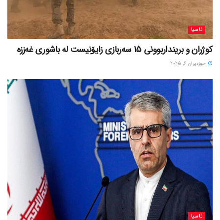
ئاسیا
کوژران و برینداربوونی 15 سەربازی زایۆنیست لە باشوری غەززە
حوزه‌یران 6, 2025
ئاسیا