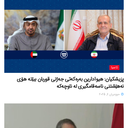
ئاسیا
پزیشکیان: هیوادارین بەرەکەتی جەژنی قوربان ببێتە هۆی
نەهێشتنی ناسەقامگیری لە ناوچەکە
حوزه‌یران 6, 2025