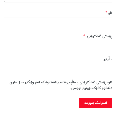
ناو
*
پۆستی ئەلکترۆنی
*
ماڵپه‌ڕ
ناو، پۆستی ئەلیکترۆنی و ماڵپەڕەکەم پاشەکەوتبکە لەم وێبگەڕە بۆ جاری
داهاتوو کاتێک تێبینیم نووسی.