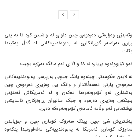
وتەبێژی وەزارەتی دەرەوەی چین داوای لە واشنتن کرد تا بە پێی
ڕێزی بەرامبەر گۆڕانکاری لە پەیوەندییەکانی لە گەڵ پەکیندا
بکات.
ئەو کۆبوونەوە بڕیارە لە 18 و 19 ی ئەم مانگە بەرێوە بچێت.
لە لایەن حکومەتی چینەوە یانگ جیچی بەرپرسی پەیوەندییەکانی
دەرەوەی پارتی دەسەڵاتدار و وانگ یی وەزیری دەرەوەی چین
بەشداری لەو کۆبوونەوەدا دەکەن و لە ئەمریکاش ئەنتۆنی
بلینکەن وەزیری دەرەوە و جیک سالیوان ڕاوێژکاری ئاسایشی
نیشتمانی ئەو وڵاتە ئامادەی کۆبوونەوەکە دەبن.
پێشتریش شی جین پینگ سەرۆک کۆماری چین و جۆبایدن
سەرۆک کۆماری ئەمریکا لە پەیوەندییەکی تەلەفوونیدا پێکەوە