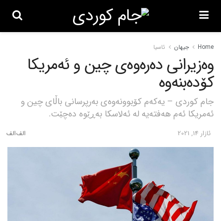
Home
جیهان
ئاسیا
وەزیرانی دەرەوەی چین و ئەمریکا
کۆدەبنەوە
جام کوردی – یەکەم کۆبوونەوەی بەرپرسانی باڵای چین و
ئەمریکا ئەم هەفتەیە لە ئەلاسکا بەڕێوە دەچێت.
ئازار 14, 2021