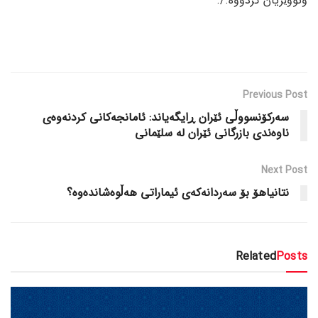
وتووێژیان کردووە./.
Previous Post
سەرکۆنسووڵی ئێران ڕایگەیاند: ئامانجەکانی کردنەوەی
ناوەندی بازرگانی ئێران لە سلێمانی
Next Post
نتانیاهۆ بۆ سەردانەکەی ئیماراتی هەڵوەشاندەوە؟
Related
Posts