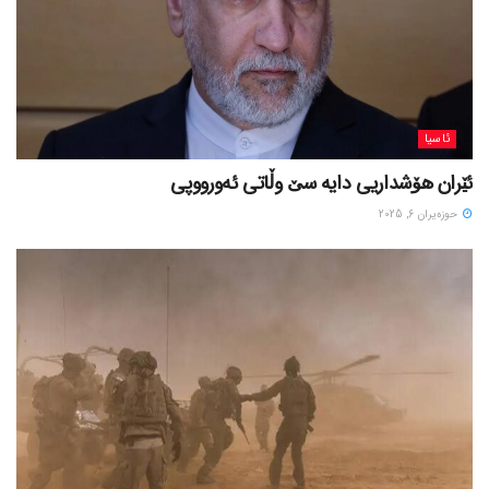
ئاسیا
ئێران هۆشداریی دایە سێ وڵاتی ئەورووپی
حوزه‌یران 6, 2025