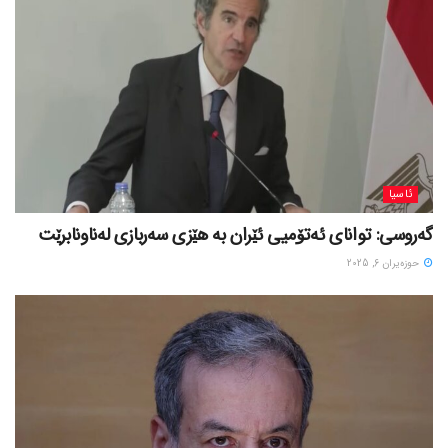
ئاسیا
گەروسی: توانای ئەتۆمیی ئێران بە هێزی سەربازی لەناونابرێت
حوزه‌یران 6, 2025