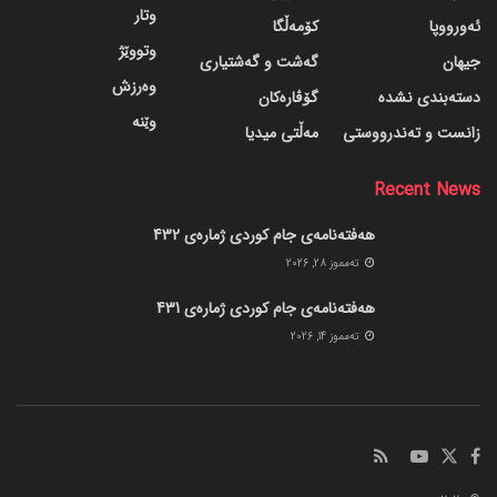
وتار
ئەورووپا
کۆمەڵگا
وتووێژ
جیهان
گه‌شت و گه‌شتیاری
وەرزش
دسته‌بندی نشده
گۆڤاره‌کان
وێنە
زانست و تەندرووستی
مەڵتی میدیا
Recent News
هەفتەنامەی جام کوردی ژمارەی 432
ته‌مموز 28, 2026
هەفتەنامەی جام کوردی ژمارەی 431
ته‌مموز 14, 2026