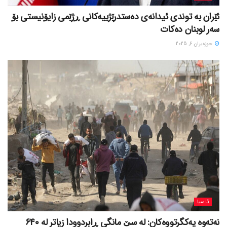
ئێران بە توندی ئیدانەی دەستدرێژییەکانی ڕژێمی زایۆنیستی بۆ
سەر لوبنان دەکات
حوزه‌یران 6, 2025
ئاسیا
نەتەوە یەکگرتووەکان: لە سێ مانگی ڕابردوودا زیاتر لە 640