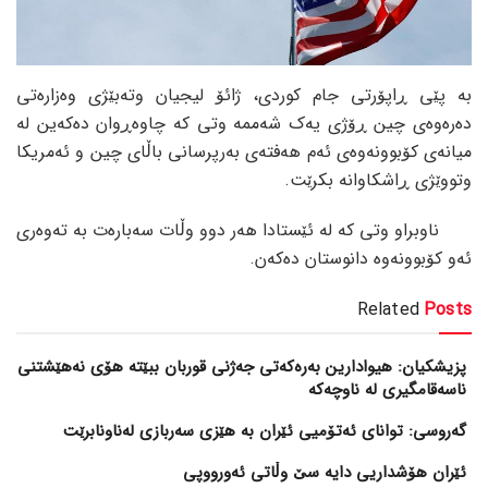
بە پێی ڕاپۆرتی جام کوردی، ژائۆ لیجیان وتەبێژی وەزارەتی
دەرەوەی چین ڕۆژی یەک شەممە وتی کە چاوەڕوان دەکەین لە
میانەی کۆبوونەوەی ئەم هەفتەی بەرپرسانی باڵای چین و ئەمریکا
وتووێژی ڕاشکاوانە بکرێت.
ناوبراو وتی کە لە ئێستادا هەر دوو وڵات سەبارەت بە تەوەری
ئەو کۆبوونەوە دانوستان دەکەن.
Related
Posts
پزیشکیان: هیوادارین بەرەکەتی جەژنی قوربان ببێتە هۆی نەهێشتنی
ناسەقامگیری لە ناوچەکە
گەروسی: توانای ئەتۆمیی ئێران بە هێزی سەربازی لەناونابرێت
ئێران هۆشداریی دایە سێ وڵاتی ئەورووپی