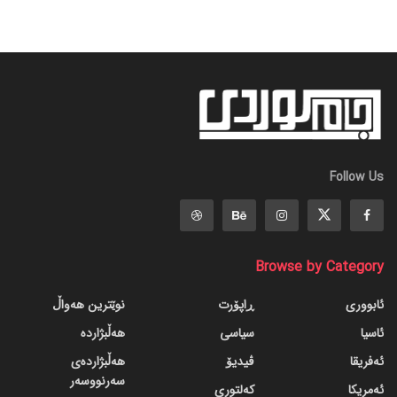
Follow Us
Browse by Category
ئابووری
ڕاپۆرت
نوێترین هەواڵ
ئاسیا
سیاسی
هەڵبژاردە
ئەفریقا
ڤیدیۆ
هەڵبژاردەی
سەرنووسەر
ئەمریکا
کەلتوری