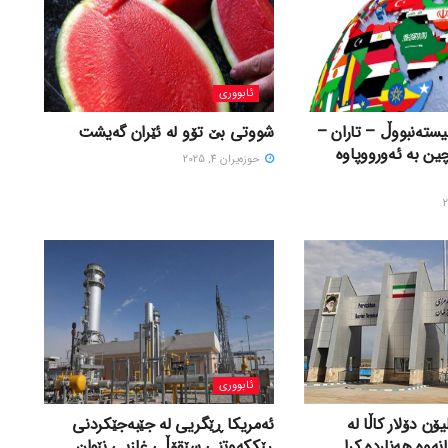
ئابووری
ستەنبووڵ – تاران –
شووتی بێ تۆو لە ئێران گەیشت
چین بە ئەورووپاوە
حوزه‌یران 4, 2025
ئابووری
 لە ٤٩٢ ملیۆن دۆلار کاڵا لە
ئەمریکا ڕێگریی لە جێبەجێکردنی
ەوە هەناردە کرا
ڕێککەوتنی سێقۆڵی غازیی نێوان