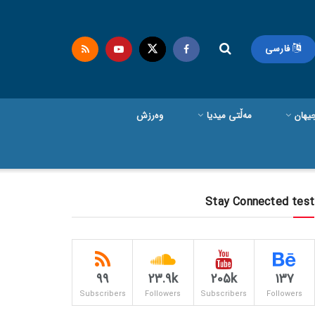
فارسی
یهان
مەڵتی میدیا
وەرزش
Stay Connected test
99
23.9k
205k
137
Subscribers
Followers
Subscribers
Followers