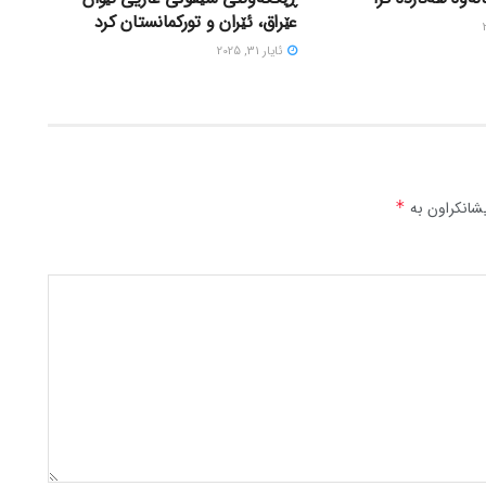
عێراق، ئێران و تورکمانستان کرد
ئایار 31, 2025
شانکراون بە
*