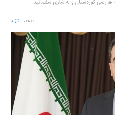
ە هەرێمی کوردستان و لە شاری سلێمانیدا
0