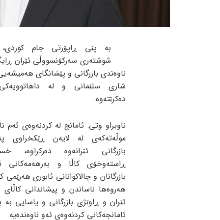
بە پێی ڕاپۆرتی جام کوردی،
شوشتەری سەرکۆنسووڵی ئێران ڕایگە
ناوەندی بازرگانی و پێشانگای هەمیشەیی 
شاری سلێمانی و لە داهاتوویەکی 
دەکرێتەوە.
ناوبراو وتی: ئامانج لە کردنەوەی ئەم نا
موڵەتەکەی لە لایەن ڕێکخراوی پەر
بازرگانی ئێرانەوە دەرکراوە، خست
ڕاستەوخۆی کاڵا و بەرهەمەکانی ئێ
بازرگانان و چالاکوانانی ئابوری هەرێمی ک
هەروەها ناساندن و پیشاندانی کاڵای ب
ئێران و ڕاوێژی بازرگانی و یاسایی بە ب
ئامانجەکانی کردنەوەی ئەو ناوەندەیە.