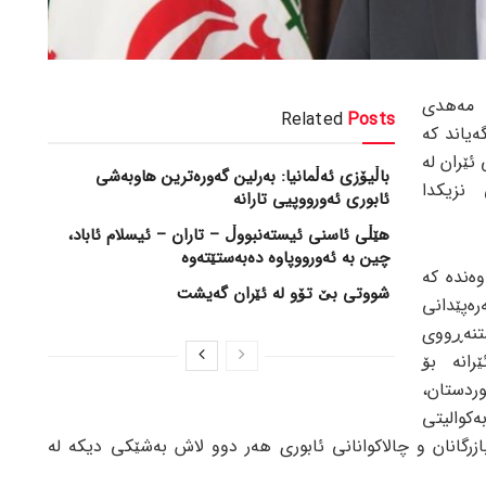
 مەهدی
Related
Posts
یاند کە
ئێران لە
باڵیۆزی ئەڵمانیا: بەرلین گەورەترین هاوبەشی
نزیکدا
ئابوری ئەورووپیی تارانە
هێڵی ئاسنی ئیستەنبووڵ – تاران – ئیسلام ئاباد،
چین بە ئەورووپاوە دەبەستێتەوە
وەندە کە
شووتی بێ تۆو لە ئێران گەیشت
ەپێدانی
نەڕووی
رانە بۆ
وردستان،
ەکوالیتی
ازرگانان و چالاکوانانی ئابوری هەر دوو لاش بەشێکی دیکە لە