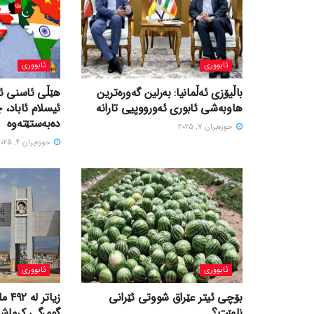
ئابووری
ئابووری
باڵیۆزی ئەڵمانیا: بەرلین گەورەترین
هێڵی ئاسنی ئی
هاوبەشی ئابوری ئەورووپیی تارانە
ئیسلام ئاباد، 
دەبەستێتەوە
حوزه‌یران 7, 2025
حوزه‌یران 4, 2025
ئابووری
ئابووری
بۆچی ئیتر عێراق شووتی ئێرانی
زیاتر
ناوێت؟
گومرگی کرماشان