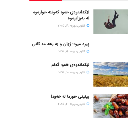
لێکدانەوەی خەو؛ کەوتنە خوارەوە
لە بەرزاییەوە
كانونی دووه‌م 19, 2025
پیره میرد؛ ژیان و به رهه مه کانی
كانونی دووه‌م 16, 2025
لێکدانەوەی خەو: گەنم
كانونی دووه‌م 20, 2025
بینینی خورما لە خەودا
كانونی دووه‌م 21, 2025