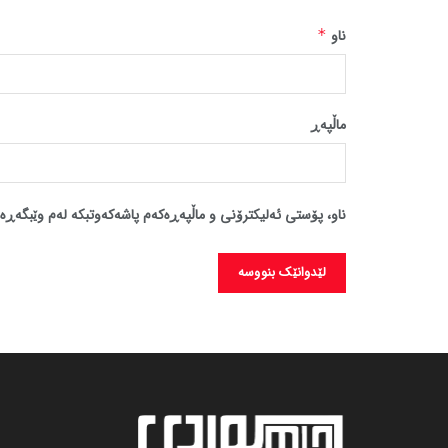
ناو
*
ماڵپه‌ڕ
ناو، پۆستی ئەلیکترۆنی و ماڵپەڕەکەم پاشەکەوتبکە لەم وێبگەڕە 