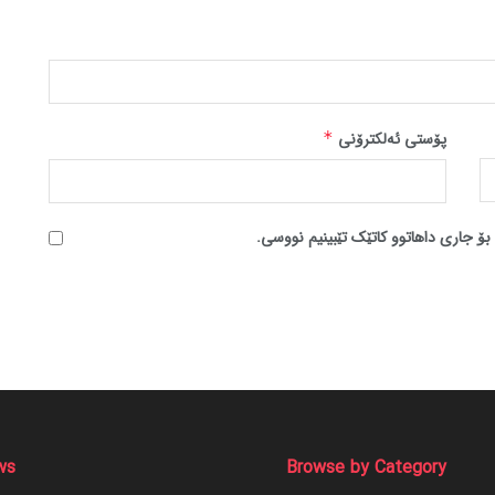
پۆستی ئەلکترۆنی
*
بۆ جاری داهاتوو کاتێک تێبینیم نووسی.
ws
Browse by Category