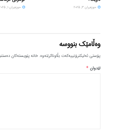
حوزه‌یران 3, 2025
حوزه‌یران 1, 2025
وەڵامێک بنووسە
پۆستی ئەلیکترۆنییەکەت بڵاوناکرێتەوە.
خانە پێویستەکان دەستنی
لێدوان
*