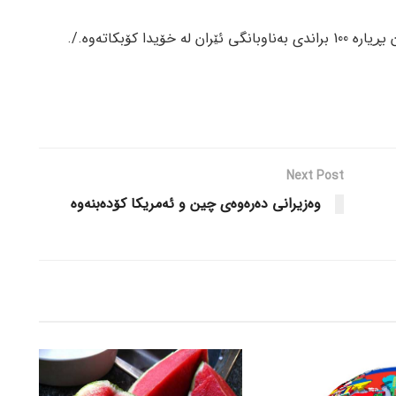
یدا کۆبکاتەوە./.
Next Post
وەزیرانی دەرەوەی چین و ئەمریکا کۆدەبنەوە