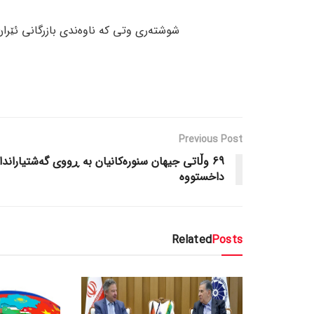
شوشتەری وتی کە ناوەندی بازرگانی ئێران بڕیارە 100 براندی بەناوبانگی ئێران لە خۆ
Previous Post
69 وڵاتی جیهان سنورەکانیان بە ڕووی گەشتیاراندا
داخستووە
Related
Posts