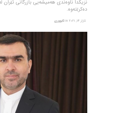
نزیکدا ناوەندی هەمیشەیی بازرگانی ئێران ل
دەکرێتەوە.
ئازار 14, 2021
in
ئابووری