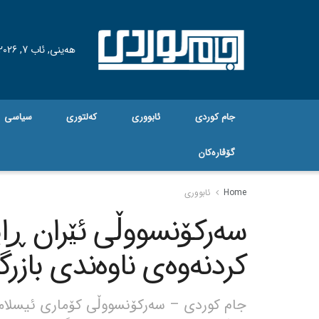
هه‌ینی, ئاب 7, 2026
جام کوردی
ئابووری
کەلتوری
سیاسی
گۆڤاره‌کان
Home
ئابووری
سەرکۆنسووڵی ئێران ڕایگ
کردنەوەی ناوەندی بازرگا
جام کوردی – سەرکۆنسووڵی کۆماری ئیسلامی 