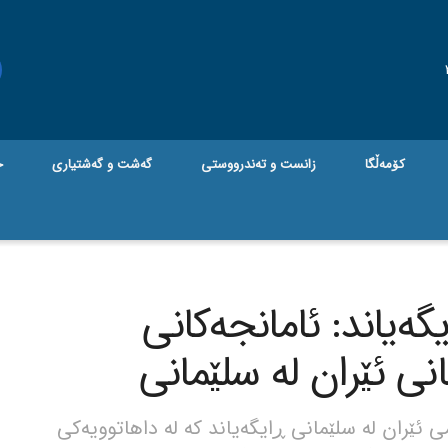
کۆمەڵگا
زانست و تەندرووستی
گه‌شت و گه‌شتیاری
ج
ەیاند: ئامانجەکانی
نی ئێران لە سلێمانی
ئێران لە سلێمانی ڕایگەیاند کە لە داهاتوویەکی