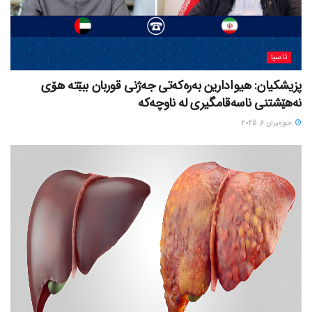
ئاسیا
پزیشکیان: هیوادارین بەرەکەتی جەژنی قوربان ببێتە هۆی
نەهێشتنی ناسەقامگیری لە ناوچەکە
حوزه‌یران 6, 2025