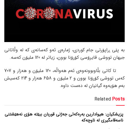
بە پێی ڕاپۆرتی جام کوردی، ژمارەی ئەو کەسانەی کە لە وڵاتانی
جیهان تووشی ڤایرۆسی کۆرۆنا بوون، زیاتر لە 120 ملیۆن کەسە.
تا کاتی بڵاوبوونەوەی ئەم هەواڵە، 120 ملیۆن و هەزار و 707
کەس تووشی کۆرۆنا بوون و 2 ملیۆن و 658 هەزار و 214 کەسیش
بەم هۆیەوە گیانیان لە دەست داوە.
Related
Posts
پزیشکیان: هیوادارین بەرەکەتی جەژنی قوربان ببێتە هۆی نەهێشتنی
ناسەقامگیری لە ناوچەکە