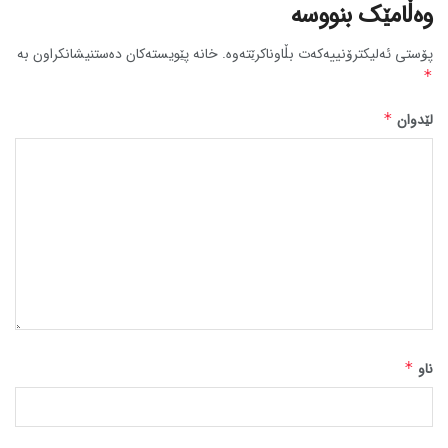
وەڵامێک بنووسە
پۆستی ئەلیکترۆنییەکەت بڵاوناکرێتەوە.
خانە پێویستەکان دەستنیشانکراون بە
*
لێدوان
*
ناو
*