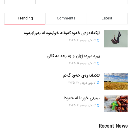
Trending
Comments
Latest
لێکدانەوەی خەو؛ کەوتنە خوارەوە لە بەرزاییەوە
كانونی دووه‌م 19, 2025
پیره میرد؛ ژیان و به رهه مه کانی
كانونی دووه‌م 16, 2025
لێکدانەوەی خەو: گەنم
كانونی دووه‌م 20, 2025
بینینی خورما لە خەودا
كانونی دووه‌م 21, 2025
Recent News