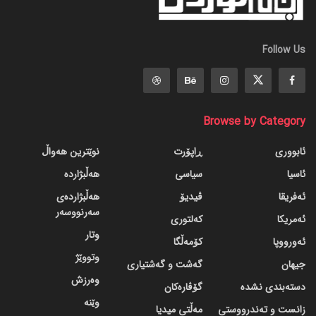
Follow Us
Browse by Category
ئابووری
ڕاپۆرت
نوێترین هەواڵ
ئاسیا
سیاسی
هەڵبژاردە
ئەفریقا
ڤیدیۆ
هەڵبژاردەی
سەرنووسەر
ئەمریکا
کەلتوری
وتار
ئەورووپا
کۆمەڵگا
وتووێژ
جیهان
گه‌شت و گه‌شتیاری
وەرزش
دسته‌بندی نشده
گۆڤاره‌کان
وێنە
زانست و تەندرووستی
مەڵتی میدیا