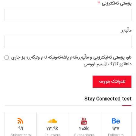
پۆستی ئەلکترۆنی
*
ماڵپه‌ڕ
ناو، پۆستی ئەلیکترۆنی و ماڵپەڕەکەم پاشەکەوتبکە لەم وێبگەڕە بۆ جاری
داهاتوو کاتێک تێبینیم نووسی.
Stay Connected test
99
23.9k
205k
137
Subscribers
Followers
Subscribers
Followers