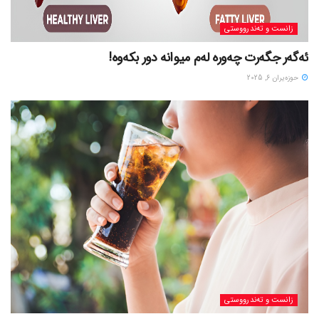
زانست و تەندرووستی
ئەگەر جگەرت چەورە لەم میوانە دور بکەوە!
حوزه‌یران 6, 2025
زانست و تەندرووستی