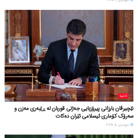
حوزه‌یران 6, 2025
ئاسیا
نێچیرڤان بارزانی پیرۆزبایی جەژنی قوربان لە ڕێبەری مەزن و
سەرۆک کۆماری ئیسلامی ئێران دەکات
حوزه‌یران 5, 2025