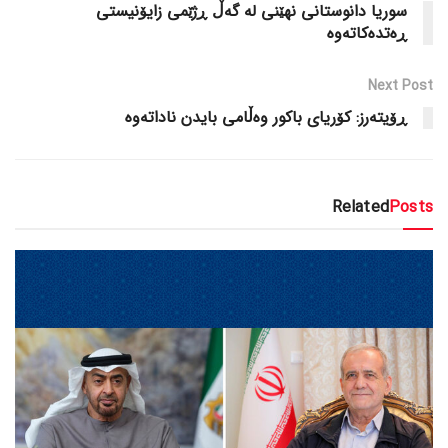
سوریا دانوستانی نهێنی لە گەڵ ڕژێمی زایۆنیستی
ڕەتدەکاتەوە
Next Post
ڕۆیتەرز: کۆریای باکور وەڵامی بایدن ناداتەوە
Related
Posts