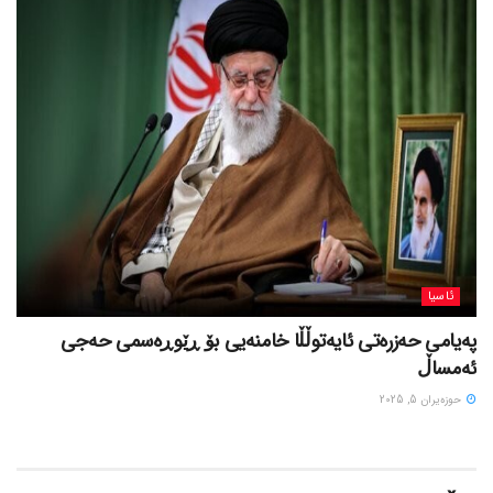
ئاسیا
پەیامی حەزرەتی ئایەتوڵڵا خامنەیی بۆ ڕێوڕەسمی حەجی
ئەمساڵ
حوزه‌یران 5, 2025