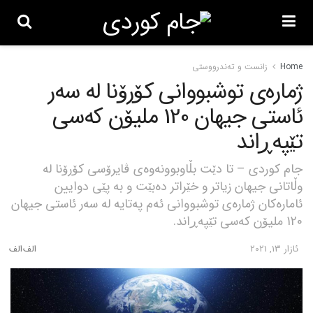
Home
زانست و تەندرووستی
ژمارەی توشبووانی کۆرۆنا لە سەر
ئاستی جیهان 120 ملیۆن کەسی
تێپەڕاند
جام کوردی – تا دێت بڵاوبوونەوەی ڤایرۆسی کۆرۆنا لە
وڵاتانی جیهان زیاتر و خێراتر دەبێت و بە پێی دوایین
ئامارەکان ژمارەی توشبووانی ئەم پەتایە لە سەر ئاستی جیهان
120 ملیۆن کەسی تێپەڕاند.
ئازار 13, 2021