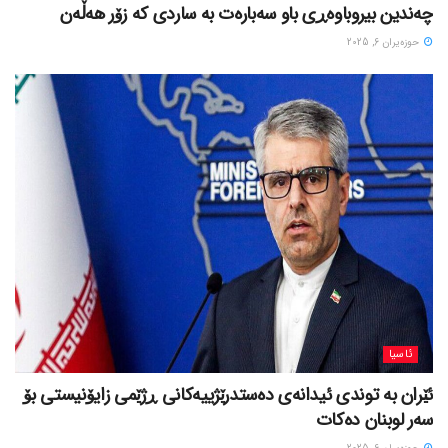
چەندین بیروباوەڕی باو سەبارەت بە ساردی کە زۆر هەڵەن
حوزه‌یران 6, 2025
ئاسیا
ئێران بە توندی ئیدانەی دەستدرێژییەکانی ڕژێمی زایۆنیستی بۆ
سەر لوبنان دەکات