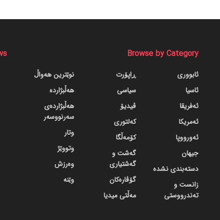
ws
Browse by Category
ئابووری
ڕاپۆرت
نوێترین هەواڵ
ئاسیا
سیاسی
هەڵبژاردە
ئەفریقا
ڤیدیۆ
هەڵبژاردەی
سەرنووسەر
ئەمریکا
کەلتوری
وتار
ئەورووپا
کۆمەڵگا
وتووێژ
جیهان
گه‌شت و
گه‌شتیاری
وەرزش
دسته‌بندی نشده
گۆڤاره‌کان
وێنە
زانست و
تەندرووستی
مەڵتی میدیا