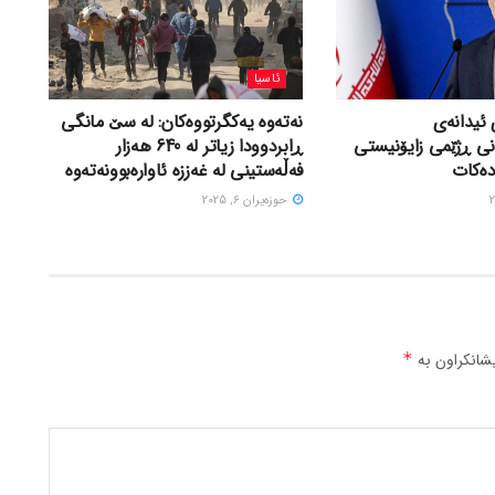
ئاسیا
 ئیدانەی
نەتەوە یەکگرتووەکان: لە سێ مانگی
نی ڕژێمی زایۆنیستی
ڕابردوودا زیاتر لە 640 هەزار
دەکات
فەڵەستینی لە غەززە ئاوارەبوونەتەوە
حوزه‌یران 6, 2025
شانکراون بە
*