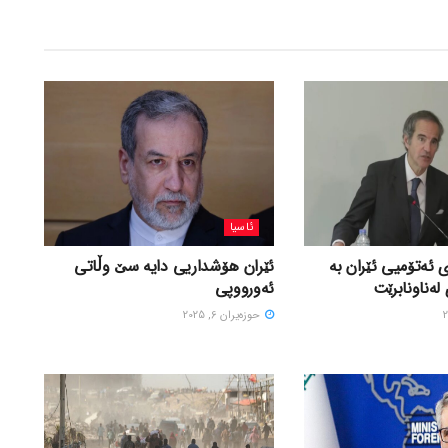
ئاسیا
 ئەتۆمیی ئێران بە
ئێران هۆشداریی دایە سێ وڵاتی
لەناونابرێت
ئەورووپی
حوزه‌یران 6, 2025