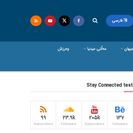
فارسی
یهان
مەڵتی میدیا
وەرزش
Stay Connected test
99
23.9k
205k
137
Subscribers
Followers
Subscribers
Followers