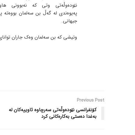
نێودەوڵەتی وتی کە نەبوونی هاو
پەیوەندی لە گەڵ بن سەلمان بووەتە پر
جیهانی.
وتیشی کە بن سەلمان وەک جاران توانای
Previous Post
کۆنفرانسی نێودەوڵەتی سەرچاوە ئاوییەکان لە
بەغدا دەستی بەکارەکانی کرد