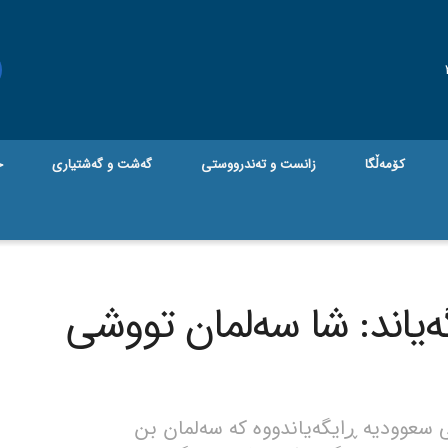
کۆمەڵگا
زانست و تەندرووستی
گه‌شت و گه‌شتیاری
ج
ەیاند: شا سەلمان تووشی
 سعوودیە ڕایگەیاندووە کە سەلمان بن