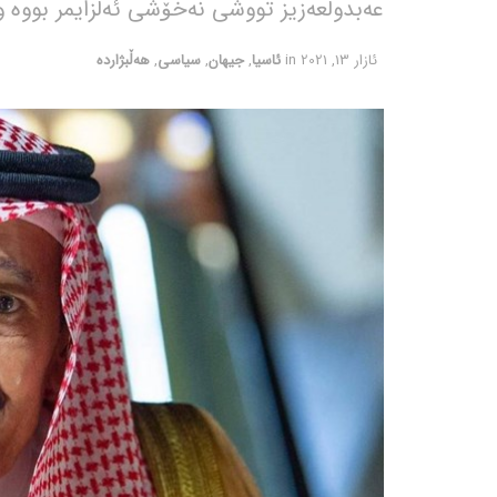
عەبدولعەزیز تووشی نەخۆشی ئەلزایمر بووە و 
ئازار 13, 2021
in
ئاسیا
,
جیهان
,
سیاسی
,
هەڵبژاردە