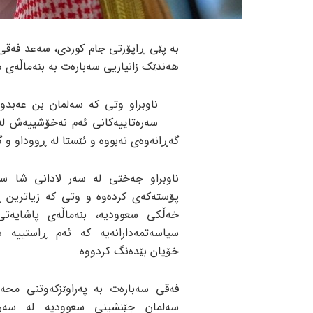
بە پێی ڕاپۆرتی جام کوردی، سەعد فەقی 
هەندێک زانیاریی سەبارەت بە بنەماڵەی دە
ناوبراو وتی کە سەلمان بن عەبدو
گەڕانەوەی نەبووە و ئێستا لە ڕووداو و گ
ناوبراو جەختی لە سەر لادانی شا سە
پۆستەکەی کردەوە و وتی کە زیاترین ڕ
خەڵکی سعوودیە، بنەماڵەی پاشایەت
سیاسەتمەدارانەیە کە ئەم ڕاستییە د
خۆیان بێدەنگ کردووە.
فەقی سەبارەت بە پەراوێزکەوتنی محە
سەلمان جێنشینی سعوودیە لە سەر