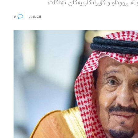
لە ڕووداو و گۆڕانکارییەکان تێناگات.
0