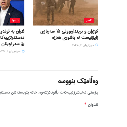
ئاسیا
ئاسیا
کوژران و برینداربوونی 15 سەربازی
ئێران بە توندی
زایۆنیست لە باشوری غەززە
دەستدرێژییەکا
بۆ سەر لوبنان 
حوزه‌یران 6, 2025
حوزه‌یران 6, 2025
وەڵامێک بنووسە
پۆستی ئەلیکترۆنییەکەت بڵاوناکرێتەوە.
خانە پێویستەکان دەستنی
لێدوان
*