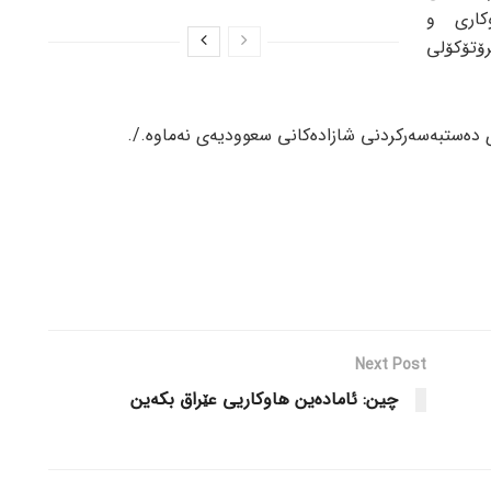
کاری و
ۆتۆکۆلی
 دەستبەسەرکردنی شازادەکانی سعوودیەی نەماوە./.
Next Post
چین: ئامادەین هاوکاریی عێراق بکەین