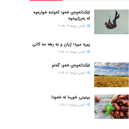
لێکدانەوەی خەو؛ کەوتنە خوارەوە
لە بەرزاییەوە
كانونی دووه‌م 19, 2025
پیره میرد؛ ژیان و به رهه مه کانی
كانونی دووه‌م 16, 2025
لێکدانەوەی خەو: گەنم
كانونی دووه‌م 20, 2025
بینینی خورما لە خەودا
كانونی دووه‌م 21, 2025