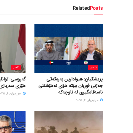
Related
Posts
ئاسیا
ئاسیا
پزیشکیان: هیوادارین بەرەکەتی
گەروسی: توانای
جەژنی قوربان ببێتە هۆی نەهێشتنی
هێزی سەربازی 
ناسەقامگیری لە ناوچەکە
حوزه‌یران 6, 2025
حوزه‌یران 6, 2025