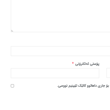
پۆستی ئەلکترۆنی
*
بۆ جاری داهاتوو کاتێک تێبینیم نووسی.