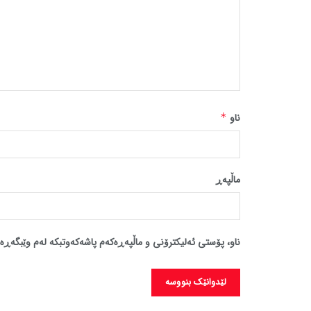
ناو
*
ماڵپه‌ڕ
ناو، پۆستی ئەلیکترۆنی و ماڵپەڕەکەم پاشەکەوتبکە لەم وێبگەڕە 