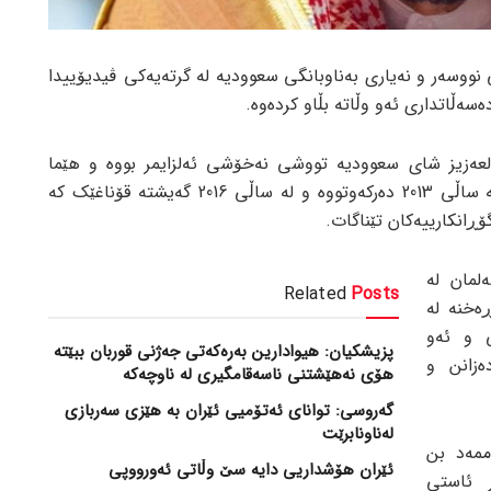
نووسەر و نەیاری بەناوبانگی سعوودیە لە گرتەیەکی ڤیدیۆییدا
سەڵاتداری ئەو وڵاتە بڵاو کردەوە.
لعەزیز شای سعوودیە تووشی نەخۆشی ئەلزایمر بووە و هێما
سەرەتاییەکانی ئەم نەخۆشییەش لە ساڵی 2013 دەرکەوتووە و لە ساڵی 2016 گەیشتە قۆناغێک کە
ۆڕانکارییەکان تێناگات.
لمان لە
Related
Posts
ەخنە لە
ی و ئەو
پزیشکیان: هیوادارین بەرەکەتی جەژنی قوربان ببێتە
ەزانن و
هۆی نەهێشتنی ناسەقامگیری لە ناوچەکە
گەروسی: توانای ئەتۆمیی ئێران بە هێزی سەربازی
لەناونابرێت
ممەد بن
ئێران هۆشداریی دایە سێ وڵاتی ئەورووپی
 ئاستی