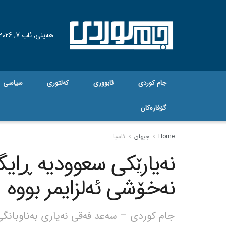
هه‌ینی, ئاب 7, 2026
جام کوردی
ئابووری
کەلتوری
سیاسی
گۆڤاره‌کان
Home
جیهان
ئاسیا
نەیارێکی سعوودیە ڕایگ
نەخۆشی ئەلزایمر بووە
جام کوردی – سەعد فەقی نەیاری بەناوبانگی