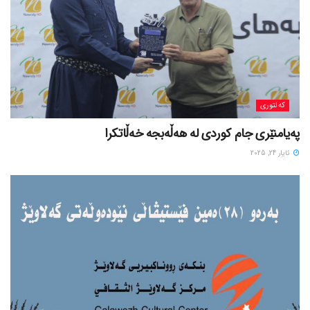
کەلتوری
پەیامنێری جام کوردی لە ھەڵەبجە خەڵاتکرا
ئایار 24, 2025