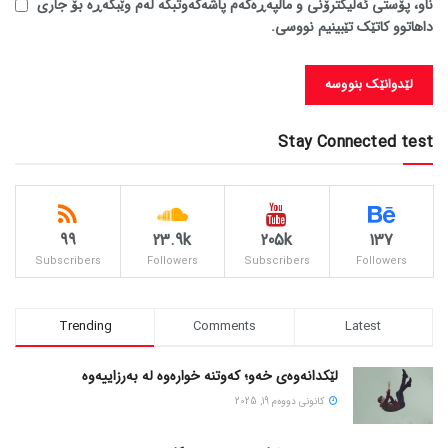
ناو، پۆستی ئەلیکترۆنی و ماڵپەڕەکەم پاشەکەوتبکە لەم وێبگەڕە بۆ جاری
داهاتوو کاتێک تێبینیم نووسی.
Stay Connected test
99
23.9k
205k
137
Subscribers
Followers
Subscribers
Followers
Trending
Comments
Latest
لێکدانەوەی خەو؛ کەوتنە خوارەوە لە بەرزاییەوە
كانونی دووه‌م 19, 2025