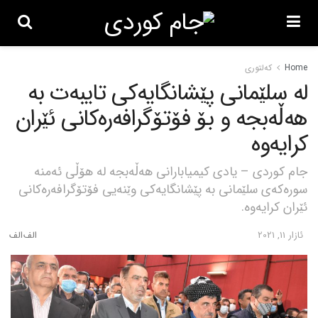
Home
کەلتوری
لە سلێمانی پێشانگایەکی تایبەت بە
هەڵەبجە و بۆ فۆتۆگرافەرەکانی ئێران
کرایەوە
جام کوردی – یادی کیمیابارانی هەڵەبجە لە هۆڵی ئەمنە
سورەکەی سلێمانی بە پێشانگایەکی وێنەیی فۆتۆگرافەرەکانی
ئێران کرایەوە.
ئازار 11, 2021