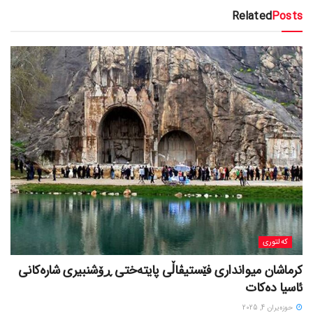
Related
Posts
کەلتوری
کرماشان میوانداری فێستیڤاڵی پایتەختی ڕۆشنبیری شارەکانی
ئاسیا دەکات
حوزه‌یران 4, 2025