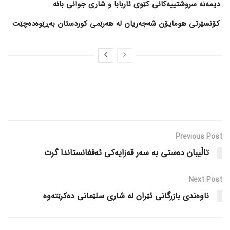
کۆنسێرتی هومایۆن شەجەریان لە هەرێمی کوردستان بەڕێوەدەچێت
Previous Post
تاڵیبان دەستی بە سەر قەزایەکی ئەفغانستاندا گرت
Next Post
ناوەندی بازرگانی ئێران لە شاری سلێمانی دەکرێتەوە