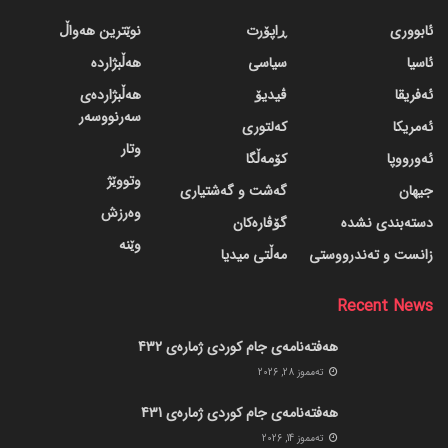
ئابووری
ڕاپۆرت
نوێترین هەواڵ
ئاسیا
سیاسی
هەڵبژاردە
ئەفریقا
ڤیدیۆ
هەڵبژاردەی
سەرنووسەر
ئەمریکا
کەلتوری
وتار
ئەورووپا
کۆمەڵگا
وتووێژ
جیهان
گه‌شت و گه‌شتیاری
وەرزش
دسته‌بندی نشده
گۆڤاره‌کان
وێنە
زانست و تەندرووستی
مەڵتی میدیا
Recent News
هەفتەنامەی جام کوردی ژمارەی 432
ته‌مموز 28, 2026
هەفتەنامەی جام کوردی ژمارەی 431
ته‌مموز 14, 2026