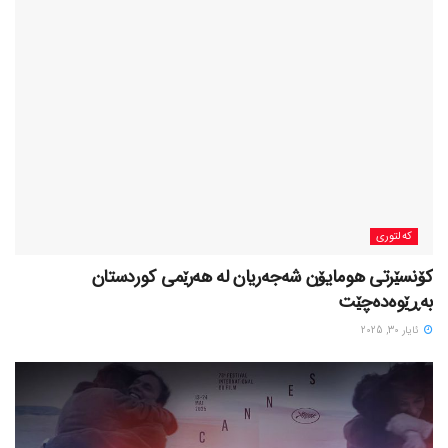
کەلتوری
کۆنسێرتی هومایۆن شەجەریان لە هەرێمی کوردستان
بەڕێوەدەچێت
ئایار 30, 2025