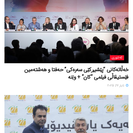
کەلتوری
خه‌ڵاته‌کانی “پێشبڕکێی سه‌ره‌کی” حه‌فتا و هه‌شته‌مین
فێستیڤاڵی فیلمی “کان” + وێنە
ئایار 27, 2025