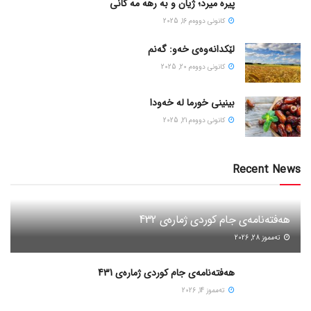
پیره میرد؛ ژیان و به رهه مه کانی
كانونی دووه‌م 16, 2025
لێکدانەوەی خەو: گەنم
كانونی دووه‌م 20, 2025
بینینی خورما لە خەودا
كانونی دووه‌م 21, 2025
Recent News
هەفتەنامەی جام کوردی ژمارەی 432
ته‌مموز 28, 2026
هەفتەنامەی جام کوردی ژمارەی 431
ته‌مموز 14, 2026