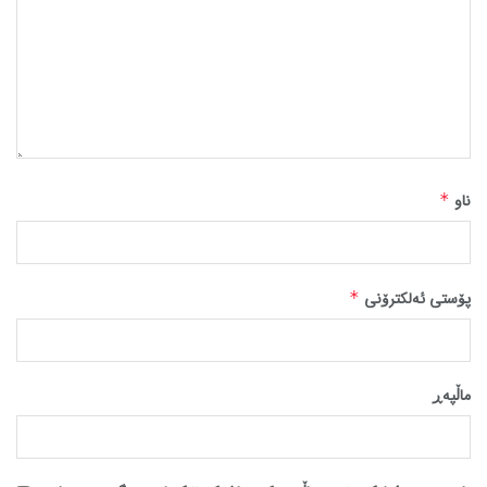
ناو
*
پۆستی ئەلکترۆنی
*
ماڵپه‌ڕ