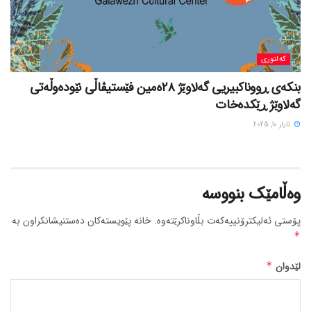
کەلتوری
بنکەی ڕووناکبیریی گەلاوێژ ٢٨ەمین فێستیڤاڵی نێودەوڵەتی
گەلاوێژ ڕێکدەخات
ئایار 10, 2025
وەڵامێک بنووسە
پۆستی ئەلیکترۆنییەکەت بڵاوناکرێتەوە.
خانە پێویستەکان دەستنیشانکراون بە
*
لێدوان
*