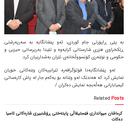
بە پێی ڕاپۆرتی جام کوردی، ئەو پێشانگایە بە سەرپەرشتی
ڕێکخراوی هزری شارستانی کرایەوە و تێیدا بەرپرسانی حیزبی و
حکومی و نوێنەری کۆنسووڵخانەی ئێران بەشدارییان کرد.
لەو پێشانگایەدا فۆتۆگرافەرە ئێرانییەکان وێنەکانی خۆیان
نمایش کرد کە هەندێک لەو وێنانە بۆ یەکەم جار لە پاش کارەساتی
کیمیابارانی هەڵەبجە نمایش دەکران./.
Related
Posts
کرماشان میوانداری فێستیڤاڵی پایتەختی ڕۆشنبیری شارەکانی ئاسیا
دەکات