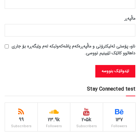
ماڵپه‌ڕ
ناو، پۆستی ئەلیکترۆنی و ماڵپەڕەکەم پاشەکەوتبکە لەم وێبگەڕە بۆ جاری
داهاتوو کاتێک تێبینیم نووسی.
Stay Connected test
99
23.9k
205k
137
Subscribers
Followers
Subscribers
Followers