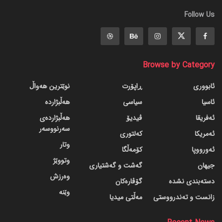
Follow Us
Browse by Category
ئابووری
ڕاپۆرت
نوێترین هەواڵ
ئاسیا
سیاسی
هەڵبژاردە
ئەفریقا
ڤیدیۆ
هەڵبژاردەی
سەرنووسەر
ئەمریکا
کەلتوری
وتار
ئەورووپا
کۆمەڵگا
وتووێژ
جیهان
گه‌شت و گه‌شتیاری
وەرزش
دسته‌بندی نشده
گۆڤاره‌کان
وێنە
زانست و تەندرووستی
مەڵتی میدیا