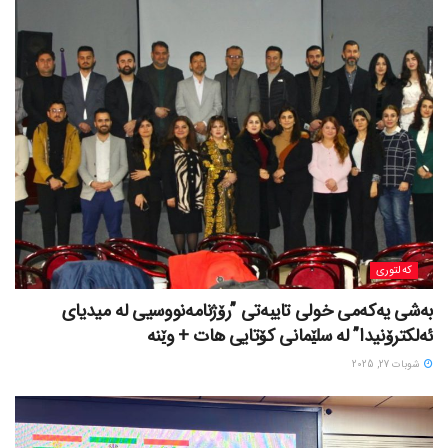
کەلتوری
بەشی یەکەمی خولی تایبەتی ”رۆژنامەنووسیی لە میدیای
ئەلكترۆنیدا” لە سلێمانی کۆتایی هات + وێنە
شوبات 27, 2025