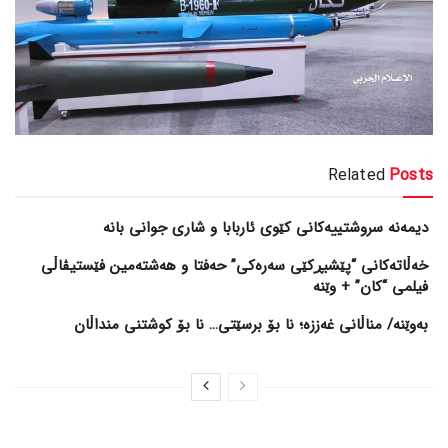
Related
Posts
خه‌ڵاته‌کانی “پێشبڕکێی سه‌ره‌کی” حه‌فتا و هه‌شته‌مین فێستیڤاڵی
فیلمی “کان” + وێنە
بەوێنە/ مناڵانی غەززە؛ نا بۆ برسێتی… نا بۆ کوشتنی منداڵان