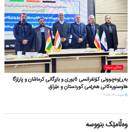
مەڵتی میدیا
بەڕێوەچوونی کۆنفرانسی ئابوری و بازرگانی کرماشان و پارێزگا
هاوسنورەکانی هەرێمی کوردستان و عێراق
شوبات 26, 2025
وەڵامێک بنووسە