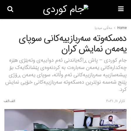
Home
مەڵتی میدیا
دەسکەوتە سەربازییەکانی سوپای
یەمەن نمایش کران
جام کوردی – پاش ڕاگەیاندنی ئەم دواییەی وتەبێژی هێزە
چەکدارەکانی یەمەن سەبارەت بە کردنەوەی پێشانگایەک بۆ
پیشەسازییە سەربازییەکانی ئەم وڵاتە، سوپای یەمەن ڕۆژی
پێنج شەممە نوێترین دەسکەوتە سەربازییەکانی خۆیی نمایش
کرد.
ئازار 11, 2021