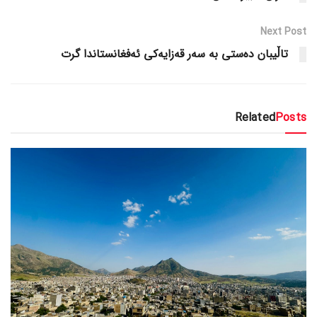
Next Post
تاڵیبان دەستی بە سەر قەزایەکی ئەفغانستاندا گرت
Related
Posts