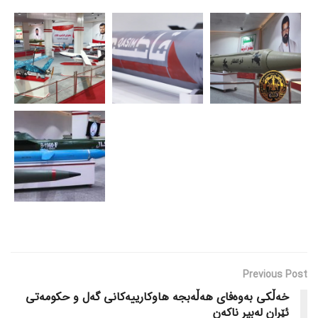
Previous Post
خەڵکی بەوەفای هەڵەبجە هاوکارییەکانی گەل و حکومەتی
ئێران لەبیر ناکەن