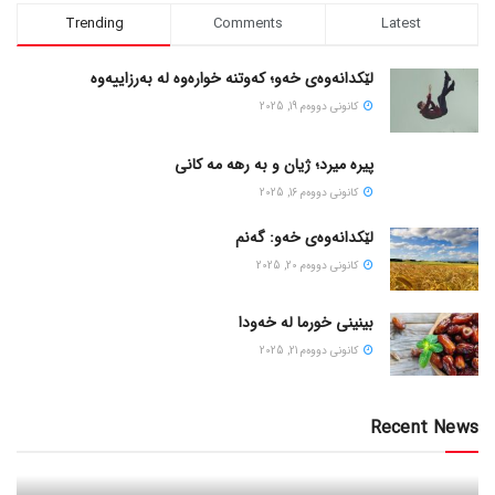
Trending
Comments
Latest
لێکدانەوەی خەو؛ کەوتنە خوارەوە لە بەرزاییەوە
كانونی دووه‌م 19, 2025
پیره میرد؛ ژیان و به رهه مه کانی
كانونی دووه‌م 16, 2025
لێکدانەوەی خەو: گەنم
كانونی دووه‌م 20, 2025
بینینی خورما لە خەودا
كانونی دووه‌م 21, 2025
Recent News