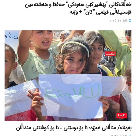
خه‌ڵاته‌کانی “پێشبڕکێی سه‌ره‌کی” حه‌فتا و هه‌شته‌مین
فێستیڤاڵی فیلمی “کان” + وێنە
ئایار 27, 2025
ئاسیا
بەوێنە/ مناڵانی غەززە؛ نا بۆ برسێتی… نا بۆ کوشتنی منداڵان