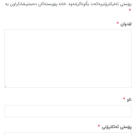
پۆستی ئەلیکترۆنییەکەت بڵاوناکرێتەوە.
خانە پێویستەکان دەستنیشانکراون بە
*
لێدوان
*
ناو
*
پۆستی ئەلکترۆنی
*