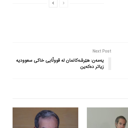
Next Post
یەمەن: هێرشەکانمان لە قووڵایی خاکی سعوودیە
زیاتر دەکەین