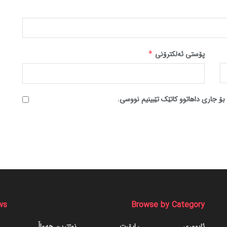
پۆستی ئەلکترۆنی
*
بۆ جاری داهاتوو کاتێک تێبینیم نووسی.
ws
Browse by Category
ئابووری
ڕاپۆرت
نوێترین هەواڵ