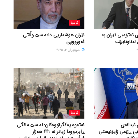
ئاسیا
 ئەتۆمیی ئێران بە
ئێران هۆشداریی دایە سێ وڵاتی
لەناونابرێت
ئەورووپی
حوزه‌یران 6, 2025
ئاسیا
 ئیدانەی
نەتەوە یەکگرتووەکان: لە سێ مانگی
نی ڕژێمی زایۆنیستی
ڕابردوودا زیاتر لە 640 هەزار