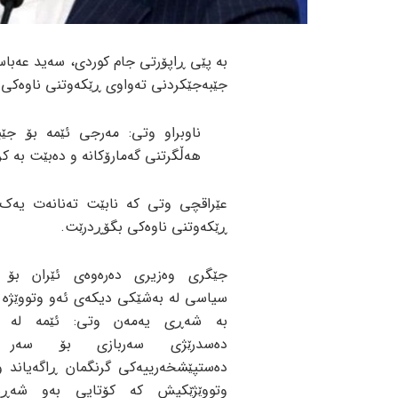
بە پێی ڕاپۆرتی جام کوردی، سەید عەبا
جێبەجێکردنی تەواوی ڕێکەوتنی ناوەکی بە
ناوبراو وتی: مەرجی ئێمە بۆ ج
هەڵگرتنی گەمارۆکانە و دەبێت بە کر
عێراقچی وتی کە نابێت تەنانەت یەک
ڕێکەوتنی ناوەکی بگۆڕدرێت.
جێگری وەزیری دەرەوەی ئێران بۆ ک
سیاسی لە بەشێکی دیکەی ئەو وتووێژە 
بە شەڕی یەمەن وتی: ئێمە لە س
دەسدرێژی سەربازی بۆ سەر 
دەستپێشخەرییەکی گرنگمان ڕاگەیاند و
وتووێژێکیش کە کۆتایی بەو شەڕە