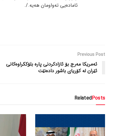
ئامادەیی تەواومان هەیە./.
Previous Post
ئەمریکا مەرج بۆ ئازادکردنی پارە بلۆککراوەکانی
ئێران لە کۆریای باشور دادەنێت
Related
Posts