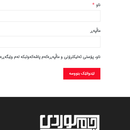
ناو
*
ماڵپه‌ڕ
ناو، پۆستی ئەلیکترۆنی و ماڵپەڕەکەم پاشەکەوتبکە لەم وێبگەڕە 