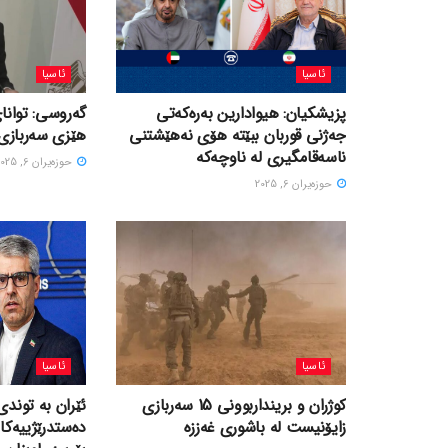
ئاسیا
ئاسیا
پزیشکیان: هیوادارین بەرەکەتی
گەروسی: توانای
جەژنی قوربان ببێتە هۆی نەهێشتنی
هێزی سەربازی 
ناسەقامگیری لە ناوچەکە
حوزه‌یران 6, 2025
حوزه‌یران 6, 2025
ئاسیا
ئاسیا
کوژران و برینداربوونی 15 سەربازی
ئێران بە توندی
زایۆنیست لە باشوری غەززە
دەستدرێژییەکا