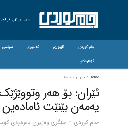
شەممە, ئاب 8, 2026
جام کوردی
ئابووری
کەلتوری
سیاسی
گۆڤاره‌کان
Home
جیهان
ئاسیا
ئێران: بۆ هەر وتووێژێ
یەمەن بێنێت ئامادەین
جام کوردی – جێگری وەزیری دەرەوەی کۆماری