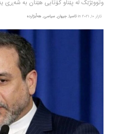
وتووێژێک لە پێناو کۆتایی هێنان بە شەڕی یە
ئازار 10, 2021
in
ئاسیا
,
جیهان
,
سیاسی
,
هەڵبژاردە