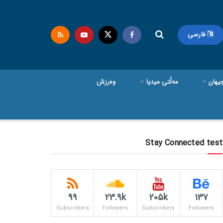
فارسی
یهان
مەڵتی میدیا
وەرزش
Stay Connected test
99
23.9k
205k
137
Subscribers
Followers
Subscribers
Followers