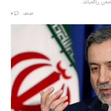
مەن ڕاگەیاند.
0