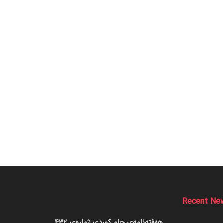
Recent Ne
هەفتەنامەی جام کوردی ژمارەی 432