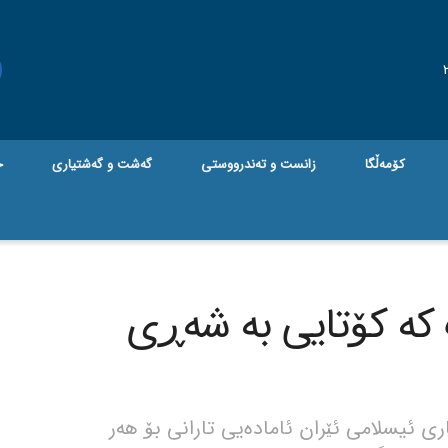
کۆمەڵگا
زانست و تەندرووستی
گه‌شت و گه‌شتیاری
ج
ک کە کۆتایی بە شەڕی
 ئیسلامی ئێران ئامادەیی تارانی بۆ هەر