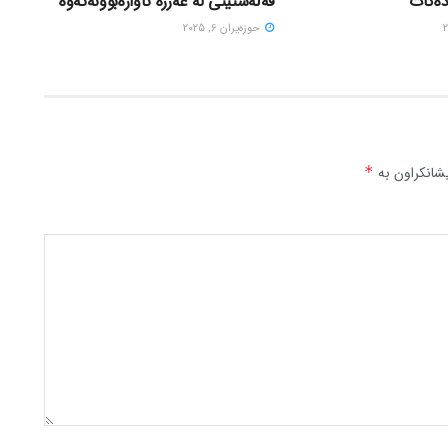
دەکات
فەڵەستینی لە غەززە ئاوارەبوونەتەوە
حوزه‌یران 6, 2025
شانکراون بە
*