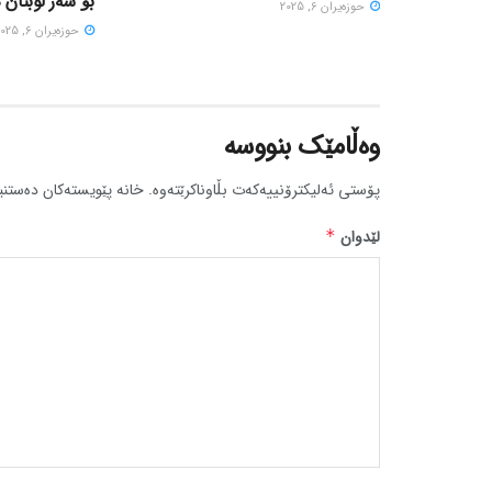
بۆ سەر لوبنان 
حوزه‌یران 6, 2025
حوزه‌یران 6, 2025
وەڵامێک بنووسە
پۆستی ئەلیکترۆنییەکەت بڵاوناکرێتەوە.
خانە پێویستەکان دەستنی
لێدوان
*