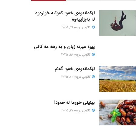
لێکدانەوەی خەو؛ کەوتنە خوارەوە
لە بەرزاییەوە
كانونی دووه‌م 19, 2025
پیره میرد؛ ژیان و به رهه مه کانی
كانونی دووه‌م 16, 2025
لێکدانەوەی خەو: گەنم
كانونی دووه‌م 20, 2025
بینینی خورما لە خەودا
كانونی دووه‌م 21, 2025