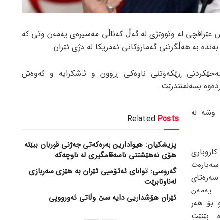
س عێراقچی لە وتووێژی لە گەڵ کەناڵی مەسیرەی یەمەن وتی کە
ندە بە هەڵگرتنی گەمارۆکانی ئەمریکا لە دژی ئێران.
ێبەجێکردنی ڕێکەوتنی ناوەکی ڕوون و ئاشکرایە و ئەوەش
دەوە بسەلمێندرێت.
 وشە لە
Related
Posts
پزیشکیان: هیوادارین بەرەکەتی جەژنی قوربان ببێتە
اروباری
هۆی نەهێشتنی ناسەقامگیری لە ناوچەکە
سەبارەت
گەروسی: توانای ئەتۆمیی ئێران بە هێزی سەربازی
ەرەتای
لەناونابرێت
یەمەن
ئێران هۆشداریی دایە سێ وڵاتی ئەورووپی
 بۆ هەر
 بێنێت