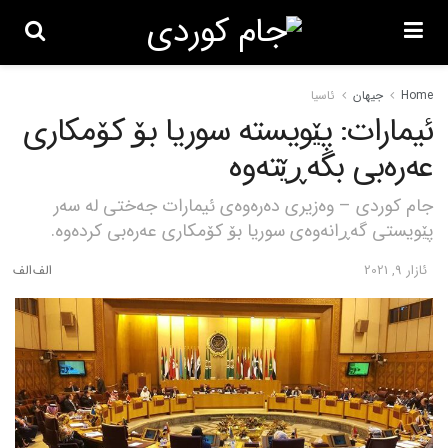
Home
جیهان
ئاسیا
ئیمارات: پێویستە سوریا بۆ کۆمکاری
عەرەبی بگەڕێتەوە
جام کوردی – وەزیری دەرەوەی ئیمارات جەختی لە سەر
پێویستی گەڕانەوەی سوریا بۆ کۆمکاری عەرەبی کردەوە.
ئازار 9, 2021