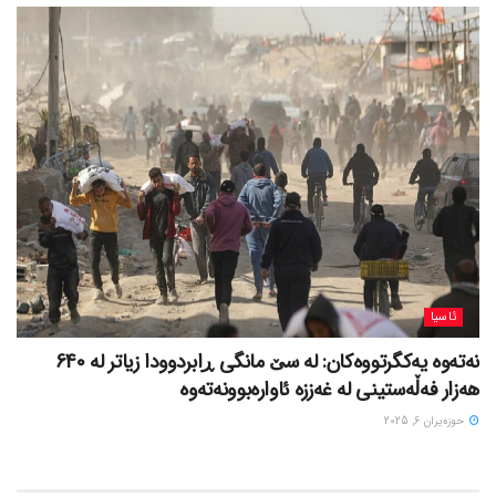
ئاسیا
نەتەوە یەکگرتووەکان: لە سێ مانگی ڕابردوودا زیاتر لە 640
هەزار فەڵەستینی لە غەززە ئاوارەبوونەتەوە
حوزه‌یران 6, 2025