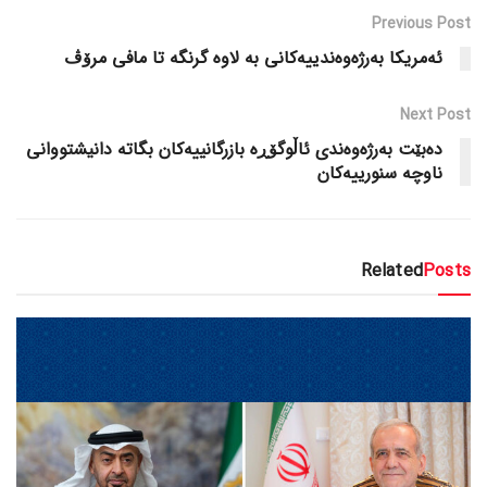
Previous Post
ئەمریکا بەرژەوەندییەکانی بە لاوە گرنگە تا مافی مرۆڤ
Next Post
دەبێت بەرژەوەندی ئاڵوگۆڕە بازرگانییەکان بگاتە دانیشتووانی
ناوچە سنورییەکان
Related
Posts