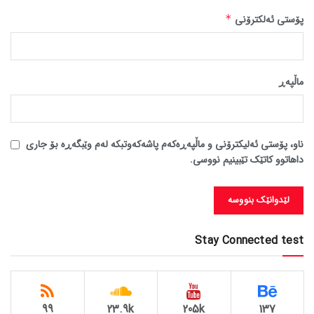
پۆستی ئەلکترۆنی
*
ماڵپه‌ڕ
ناو، پۆستی ئەلیکترۆنی و ماڵپەڕەکەم پاشەکەوتبکە لەم وێبگەڕە بۆ جاری
داهاتوو کاتێک تێبینیم نووسی.
Stay Connected test
99
23.9k
205k
137