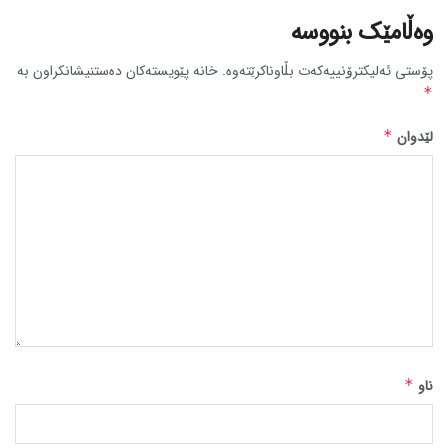
وەڵامێک بنووسە
پۆستی ئەلیکترۆنییەکەت بڵاوناکرێتەوە.
خانە پێویستەکان دەستنیشانکراون بە
*
لێدوان
*
ناو
*