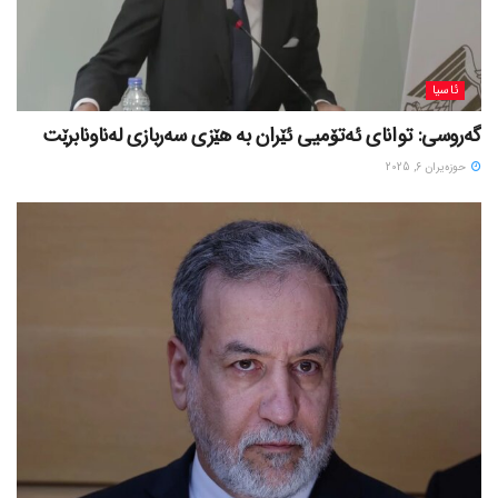
ئاسیا
گەروسی: توانای ئەتۆمیی ئێران بە هێزی سەربازی لەناونابرێت
حوزه‌یران 6, 2025