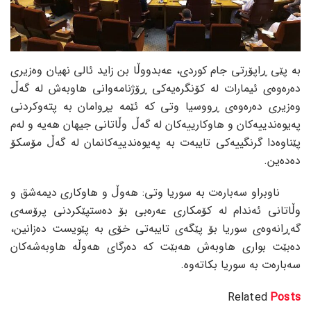
بە پێی ڕاپۆرتی جام کوردی، عەبدووڵا بن زاید ئالی نهیان وەزیری
دەرەوەی ئیمارات لە کۆنگرەیەکی ڕۆژنامەوانی هاوبەش لە گەڵ
وەزیری دەرەوەی ڕووسیا وتی کە ئێمە بڕوامان بە پتەوکردنی
پەیوەندییەکان و هاوکارییەکان لە گەڵ وڵاتانی جیهان هەیە و لەم
پێناوەدا گرنگییەکی تایبەت بە پەیوەندییەکانمان لە گەڵ مۆسکۆ
دەدەین.
ناوبراو سەبارەت بە سوریا وتی: هەوڵ و هاوکاری دیمەشق و
وڵاتانی ئەندام لە کۆمکاری عەرەبی بۆ دەستپێکردنی پرۆسەی
گەڕانەوەی سوریا بۆ پێگەی تایبەتی خۆی بە پێویست دەزانین،
دەبێت بواری هاوبەش هەبێت کە دەرگای هەوڵە هاوبەشەکان
سەبارەت بە سوریا بکاتەوە.
Related
Posts