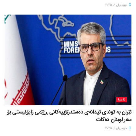
حوزه‌یران 6, 2025
ئاسیا
ئێران بە توندی ئیدانەی دەستدرێژییەکانی ڕژێمی زایۆنیستی بۆ
سەر لوبنان دەکات
حوزه‌یران 6, 2025