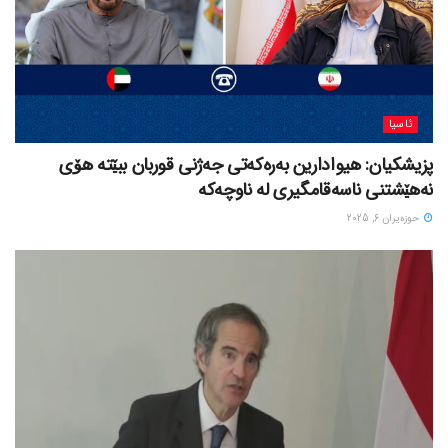
ئاسیا
پزیشکیان: هیوادارین بەرەکەتی جەژنی قوربان ببێتە هۆی
نەهێشتنی ناسەقامگیری لە ناوچەکە
حوزه‌یران 6, 2025