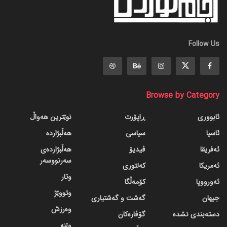
Follow Us
Browse by Category
ئابووری
ڕاپۆرت
نوێترین هەواڵ
ئاسیا
سیاسی
هەڵبژاردە
ئەفریقا
ڤیدیۆ
هەڵبژاردەی
سەرنووسەر
ئەمریکا
کەلتوری
وتار
ئەورووپا
کۆمەڵگا
وتووێژ
جیهان
گه‌شت و گه‌شتیاری
وەرزش
دسته‌بندی نشده
گۆڤاره‌کان
وێنە