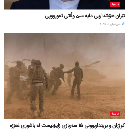
ئاسیا
ئێران هۆشداریی دایە سێ وڵاتی ئەورووپی
حوزه‌یران 6, 2025
ئاسیا
کوژران و برینداربوونی 15 سەربازی زایۆنیست لە باشوری غەززە