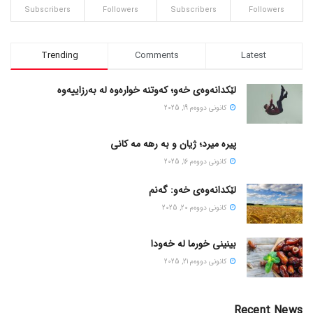
Subscribers
Followers
Subscribers
Followers
Trending
Comments
Latest
لێکدانەوەی خەو؛ کەوتنە خوارەوە لە بەرزاییەوە
كانونی دووه‌م 19, 2025
پیره میرد؛ ژیان و به رهه مه کانی
كانونی دووه‌م 16, 2025
لێکدانەوەی خەو: گەنم
كانونی دووه‌م 20, 2025
بینینی خورما لە خەودا
كانونی دووه‌م 21, 2025
Recent News