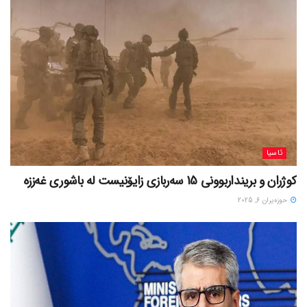
ئاسیا
کوژران و برینداربوونی 15 سەربازی زایۆنیست لە باشوری غەززە
حوزه‌یران 6, 2025