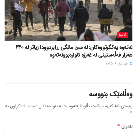
ئاسیا
نەتەوە یەکگرتووەکان: لە سێ مانگی ڕابردوودا زیاتر لە 640
هەزار فەڵەستینی لە غەززە ئاوارەبوونەتەوە
حوزه‌یران 6, 2025
وەڵامێک بنووسە
پۆستی ئەلیکترۆنییەکەت بڵاوناکرێتەوە.
خانە پێویستەکان دەستنیشانکراون بە
*
لێدوان
*