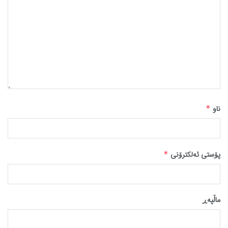
ناو
*
پۆستی ئەلکترۆنی
*
ماڵپه‌ڕ