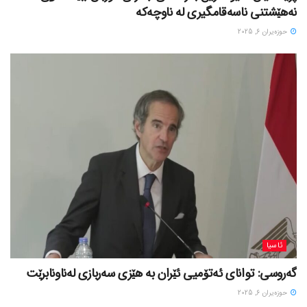
نەهێشتنی ناسەقامگیری لە ناوچەکە
حوزه‌یران 6, 2025
ئاسیا
گەروسی: توانای ئەتۆمیی ئێران بە هێزی سەربازی لەناونابرێت
حوزه‌یران 6, 2025