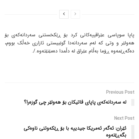
پاپا سوپاسی عێراقییەکانی کرد بۆ ڕێکخستنی سەردانەکەی بۆ
هەولێر و وتی کە لەم سەردانەدا گوێبیستی ئازاری خەڵک بووم،
دەگەڕێمەوە ڕۆما بەڵام عێراق لە دڵمدا دەمێنێتەوە./.
Previous Post
لە سەردانەکەی پاپای ڤاتیکان بۆ هەولێر چی گوزەرا؟
Next Post
ئێران: ئەگەر ئەمریکا جیدییە با بۆ ڕێکەوتنی ناوەکی
بگەڕێتەوە