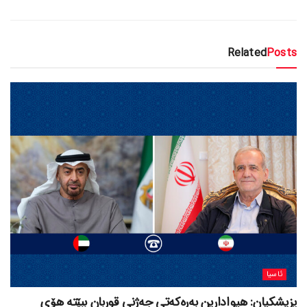
Related
Posts
ئاسیا
پزیشکیان: هیوادارین بەرەکەتی جەژنی قوربان ببێتە هۆی