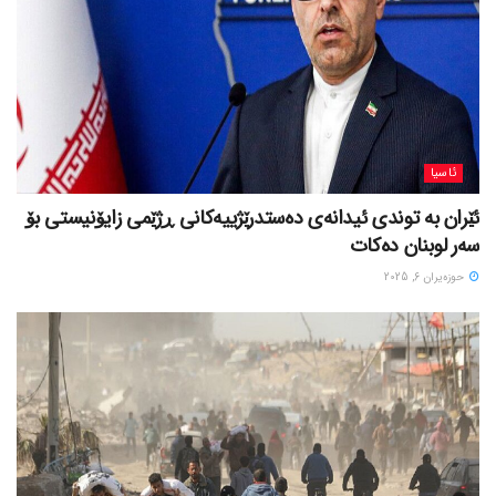
ئاسیا
ئێران بە توندی ئیدانەی دەستدرێژییەکانی ڕژێمی زایۆنیستی بۆ
سەر لوبنان دەکات
حوزه‌یران 6, 2025