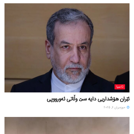
ئاسیا
ئێران هۆشداریی دایە سێ وڵاتی ئەورووپی
حوزه‌یران 6, 2025