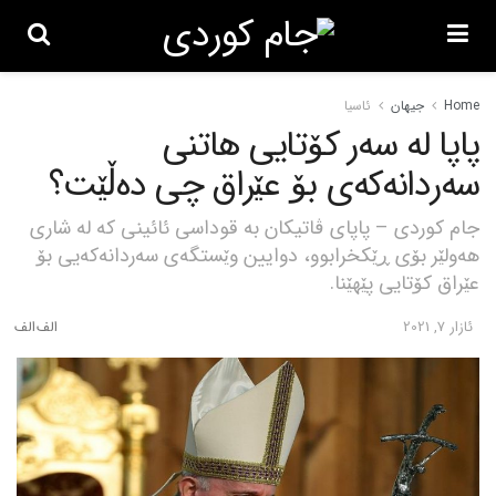
Home
جیهان
ئاسیا
پاپا لە سەر کۆتایی هاتنی
سەردانەکەی بۆ عێراق چی دەڵێت؟
جام کوردی – پاپای ڤاتیکان بە قوداسی ئائینی کە لە شاری
هەولێر بۆی ڕێکخرابوو، دوایین وێستگەی سەردانەکەیی بۆ
عێراق کۆتایی پێهێنا.
ئازار 7, 2021