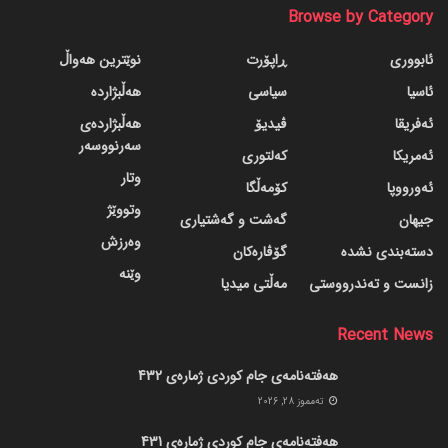
Browse by Category
ئابووری
ڕاپۆرت
نوێترین هەواڵ
ئاسیا
سیاسی
هەڵبژاردە
ئەفریقا
ڤیدیۆ
هەڵبژاردەی
سەرنووسەر
ئەمریکا
کەلتوری
وتار
ئەورووپا
کۆمەڵگا
وتووێژ
جیهان
گه‌شت و گه‌شتیاری
وەرزش
دسته‌بندی نشده
گۆڤاره‌کان
وێنە
زانست و تەندرووستی
مەڵتی میدیا
Recent News
هەفتەنامەی جام کوردی ژمارەی 432
ته‌مموز 28, 2026
هەفتەنامەی جام کوردی ژمارەی 431