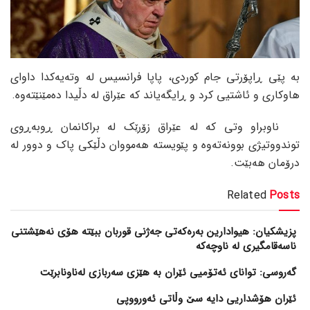
بە پێی ڕاپۆرتی جام کوردی، پاپا فرانسیس لە وتەیەکدا داوای
هاوکاری و ئاشتیی کرد و ڕایگەیاند کە عێراق لە دڵیدا دەمێنێتەوە.
ناوبراو وتی کە لە عێراق زۆرێک لە براکانمان ڕوبەڕوی
توندووتیژی بوونەتەوە و پێویستە هەمووان دڵێکی پاک و دوور لە
درۆمان هەبێت.
Related
Posts
پزیشکیان: هیوادارین بەرەکەتی جەژنی قوربان ببێتە هۆی نەهێشتنی
ناسەقامگیری لە ناوچەکە
گەروسی: توانای ئەتۆمیی ئێران بە هێزی سەربازی لەناونابرێت
ئێران هۆشداریی دایە سێ وڵاتی ئەورووپی