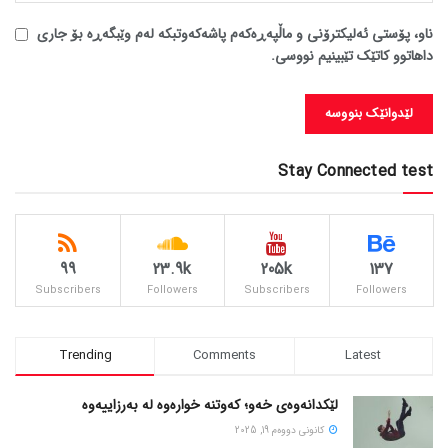
ناو، پۆستی ئەلیکترۆنی و ماڵپەڕەکەم پاشەکەوتبکە لەم وێبگەڕە بۆ جاری
داهاتوو کاتێک تێبینیم نووسی.
Stay Connected test
99
23.9k
205k
137
Subscribers
Followers
Subscribers
Followers
Trending
Comments
Latest
لێکدانەوەی خەو؛ کەوتنە خوارەوە لە بەرزاییەوە
كانونی دووه‌م 19, 2025