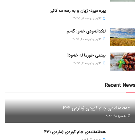
پیره میرد؛ ژیان و به رهه مه کانی
كانونی دووه‌م 16, 2025
لێکدانەوەی خەو: گەنم
كانونی دووه‌م 20, 2025
بینینی خورما لە خەودا
كانونی دووه‌م 21, 2025
Recent News
هەفتەنامەی جام کوردی ژمارەی 432
ته‌مموز 28, 2026
هەفتەنامەی جام کوردی ژمارەی 431
ته‌مموز 14, 2026