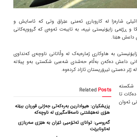
ئیلی شارەزا لە کاروباری ئەمنی عێراق وتی کە ئاسایش و
ا و ڕژێمی زایۆنیستی نییە، بە تایبەت ئەوەی کە گرووپەکانی
 داعش هێنا.
زایۆنیستی بە هاوکاری ژمارەیەک لە وڵاتانی ناوچەی کەنداوی
مانی داعش دەکەن بەڵام حەشدی شەعبی شکستی بەو پیلانە
ە ژێر دەستی تیرۆریستان ئازاد کردەوە.
 شکستە
Related
Posts
دەکات تا
نی ئەوان
پزیشکیان: هیوادارین بەرەکەتی جەژنی قوربان ببێتە
هۆی نەهێشتنی ناسەقامگیری لە ناوچەکە
گەروسی: توانای ئەتۆمیی ئێران بە هێزی سەربازی
لەناونابرێت