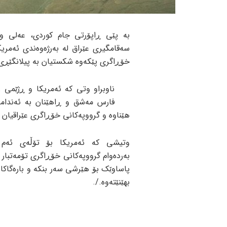
بە پێی ڕاپۆرتی جام کوردی، عەلی وا
سەقامگیری عێراق لە بەرژەوەندی ئەمریک
خۆڕاگری پێکەوە شکستیان بە پیلانگێڕی
ناوبراو وتی کە ئەمریکا و ڕژێمی 
فارس مەشق و ڕاهێنان بە ئەندا
هێناوە و گرووپەکانی خۆڕاگری عێراقیان ل
وتیشی کە ئەمریکا بۆ تۆڵەی ئەم
بەردەوام گرووپەکانی خۆڕاگری تۆمەتبار 
پاساوێک بۆ هێرشی سەر بنکە و بارەگاکا
بهێنێتەوە./.