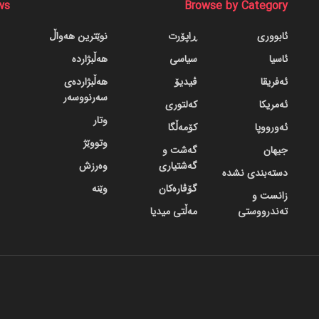
ws
Browse by Category
ئابووری
ڕاپۆرت
نوێترین هەواڵ
ئاسیا
سیاسی
هەڵبژاردە
ئەفریقا
ڤیدیۆ
هەڵبژاردەی
سەرنووسەر
ئەمریکا
کەلتوری
وتار
ئەورووپا
کۆمەڵگا
وتووێژ
جیهان
گه‌شت و
گه‌شتیاری
وەرزش
دسته‌بندی نشده
گۆڤاره‌کان
وێنە
زانست و
تەندرووستی
مەڵتی میدیا