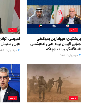
ئاسیا
ئاسیا
پزیشکیان: هیوادارین بەرەکەتی
گەروسی: توانای
جەژنی قوربان ببێتە هۆی نەهێشتنی
هێزی سەربازی 
ناسەقامگیری لە ناوچەکە
حوزه‌یران 6, 2025
حوزه‌یران 6, 2025
ئاسیا
ئاسیا