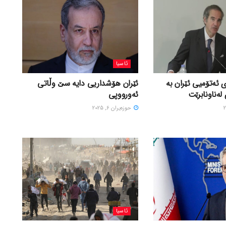
ئاسیا
 ئەتۆمیی ئێران بە
ئێران هۆشداریی دایە سێ وڵاتی
لەناونابرێت
ئەورووپی
حوزه‌یران 6, 2025
ئاسیا