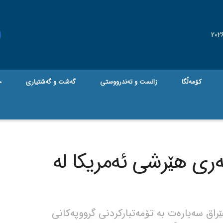
کۆمەڵگا
زانست و تەندرووستی
گه‌شت و گه‌شتیاری
ج
ەری هێرشی ئەمریکا لە
راق سەبارەت بە تۆمەتبارکردنی گرووپەکانی