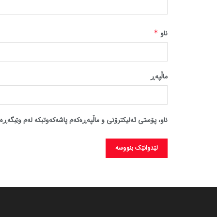
ناو
*
ماڵپه‌ڕ
ناو، پۆستی ئەلیکترۆنی و ماڵپەڕەکەم پاشەکەوتبکە لەم وێبگەڕە 