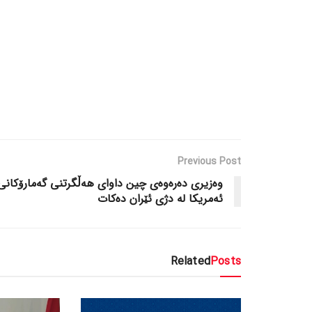
Previous Post
وەزیری دەرەوەی چین داوای هەڵگرتنی گەمارۆکانی
ئەمریکا لە دژی ئێران دەکات
Related
Posts