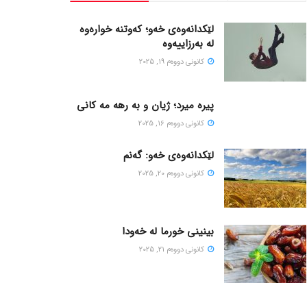
لێکدانەوەی خەو؛ کەوتنە خوارەوە
لە بەرزاییەوە
كانونی دووه‌م 19, 2025
پیره میرد؛ ژیان و به رهه مه کانی
كانونی دووه‌م 16, 2025
لێکدانەوەی خەو: گەنم
كانونی دووه‌م 20, 2025
بینینی خورما لە خەودا
كانونی دووه‌م 21, 2025