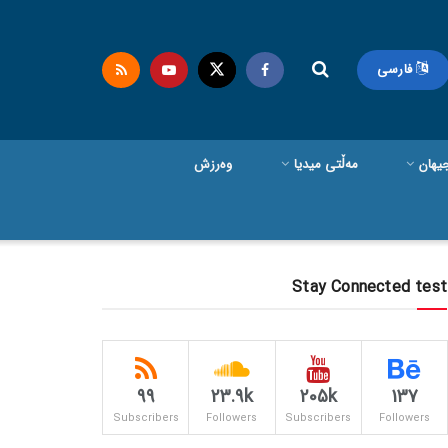
فارسی
یهان
مەڵتی میدیا
وەرزش
Stay Connected test
99
23.9k
205k
137
Subscribers
Followers
Subscribers
Followers