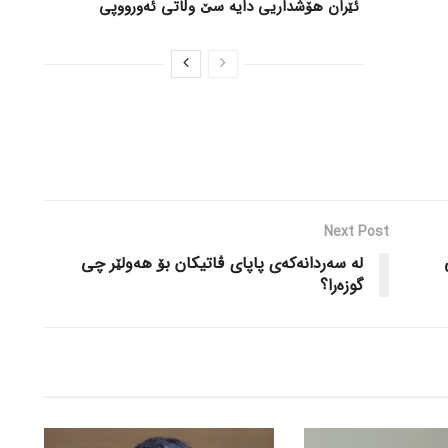
ئێران هۆشداریی دایە سێ وڵاتی ئەورووپی
Next Post
لە سەردانەکەی پاپای ڤاتیکان بۆ هەولێر چی
گوزەرا؟