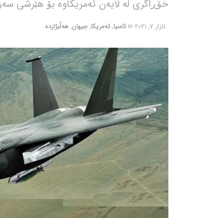
خۆڕاگری لە لایەن ئەمریکاوە بۆ هێرشی سەر ب
ئازار 7, 2021
in
ئاسیا
,
ئەمریکا
,
جیهان
,
هەڵبژاردە