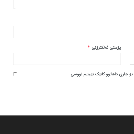
پۆستی ئەلکترۆنی
*
بۆ جاری داهاتوو کاتێک تێبینیم نووسی.