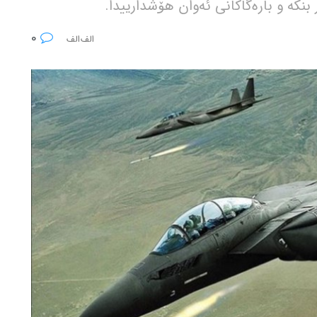
نکە و بارەگاکانی ئەوان هۆشدارییدا.
0