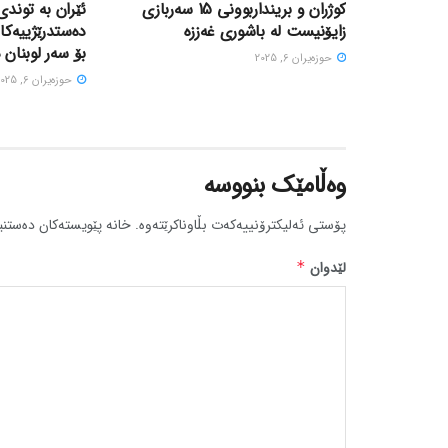
کوژران و برینداربوونی 15 سەربازی
ئێران بە توندی
زایۆنیست لە باشوری غەززە
دەستدرێژییەکا
بۆ سەر لوبنان 
حوزه‌یران 6, 2025
حوزه‌یران 6, 2025
وەڵامێک بنووسە
پۆستی ئەلیکترۆنییەکەت بڵاوناکرێتەوە.
خانە پێویستەکان دەستنی
لێدوان
*