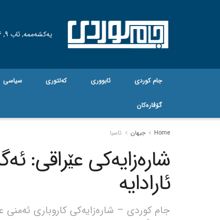
یەکشەممە, ئاب 9, 2026
جام کوردی
ئابووری
کەلتوری
سیاسی
گۆڤاره‌کان
Home
جیهان
ئاسیا
شارەزایەکی عێراقی: ئەگ
ئارادایە
جام کوردی – شارەزایەکی کاروباری ئەمنی عێ