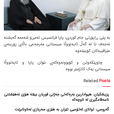
بە پێی ڕاپۆرتی جام کوردی، پاپا فرانسیس ئەمڕۆ شەممە گەیشتە
نەجەف تا لە گەڵ ئایەتووڵا سیستانی مەرجەعی باڵای زۆرینەی
عێراقییەکان کۆببێتەوە.
چاوپێکەوتن و کۆبوونەوەکەی نێوان پاپا و ئایەتووڵا
سیستانی یەک کاتژمێر بووە.
Related
Posts
پزیشکیان: هیوادارین بەرەکەتی جەژنی قوربان ببێتە هۆی نەهێشتنی
ناسەقامگیری لە ناوچەکە
گەروسی: توانای ئەتۆمیی ئێران بە هێزی سەربازی لەناونابرێت