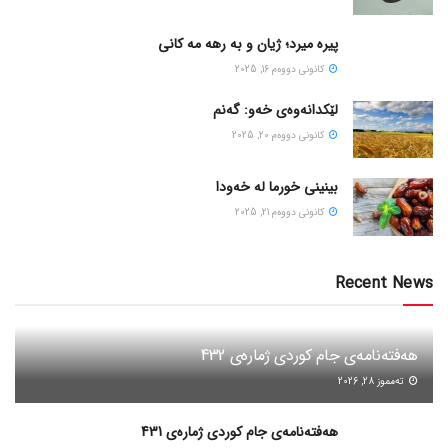
پیره میرد؛ ژیان و به رهه مه کانی
كانونی دووه‌م 16, 2025
لێکدانەوەی خەو: گەنم
كانونی دووه‌م 20, 2025
بینینی خورما لە خەودا
كانونی دووه‌م 21, 2025
Recent News
هەفتەنامەی جام کوردی ژمارەی 432
ته‌مموز 28, 2026
هەفتەنامەی جام کوردی ژمارەی 431