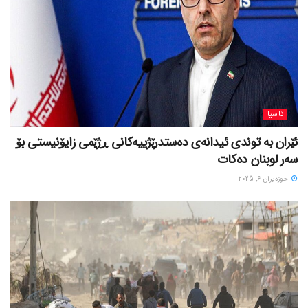
ئاسیا
ئێران بە توندی ئیدانەی دەستدرێژییەکانی ڕژێمی زایۆنیستی بۆ
سەر لوبنان دەکات
حوزه‌یران 6, 2025