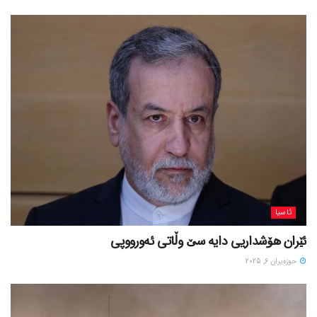
ئاسیا
ئێران هۆشداریی دایە سێ وڵاتی ئەورووپی
حوزه‌یران 6, 2025