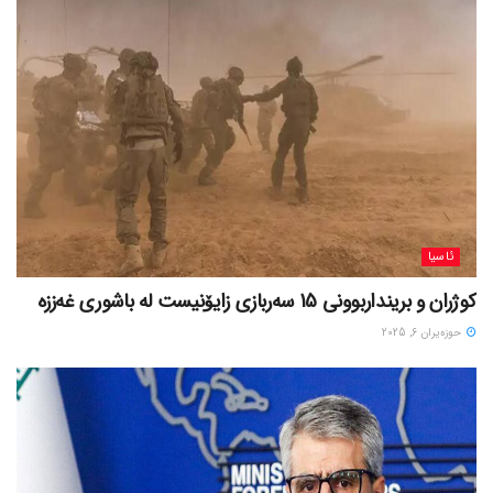
ئاسیا
کوژران و برینداربوونی 15 سەربازی زایۆنیست لە باشوری غەززە
حوزه‌یران 6, 2025