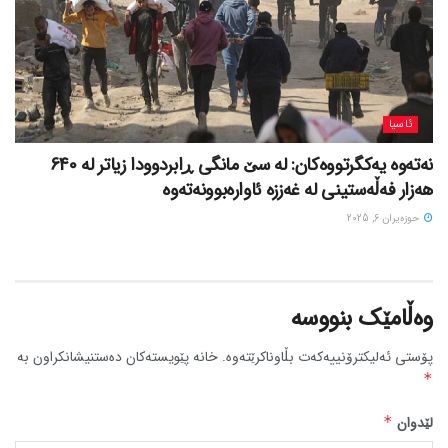
ئاسیا
نەتەوە یەکگرتووەکان: لە سێ مانگی ڕابردوودا زیاتر لە 640
هەزار فەڵەستینی لە غەززە ئاوارەبوونەتەوە
حوزه‌یران 6, 2025
وەڵامێک بنووسە
پۆستی ئەلیکترۆنییەکەت بڵاوناکرێتەوە.
خانە پێویستەکان دەستنیشانکراون بە
*
لێدوان
*