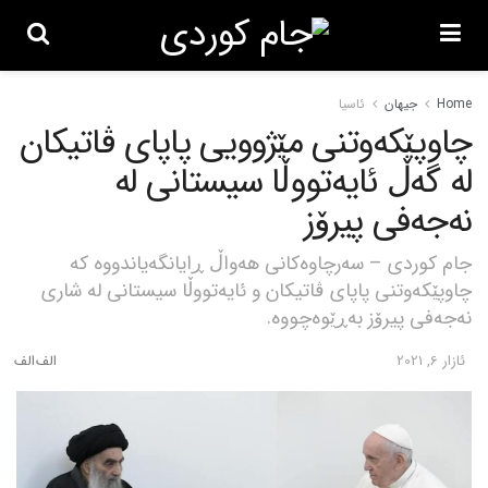
Home
جیهان
ئاسیا
چاوپێکەوتنی مێژوویی پاپای ڤاتیکان
لە گەڵ ئایەتووڵا سیستانی لە
نەجەفی پیرۆز
جام کوردی – سەرچاوەکانی هەواڵ ڕایانگەیاندووە کە
چاوپێکەوتنی پاپای ڤاتیکان و ئایەتووڵا سیستانی لە شاری
نەجەفی پیرۆز بەڕێوەچووە.
ئازار 6, 2021