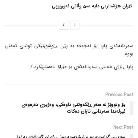
ئێران هۆشداریی دایە سێ وڵاتی ئەورووپی
سەردانەکەی پاپا بۆ نەجەف بە پێی ڕێوشوێنێکی توندی ئەمنی
بووە.
پاپا ڕۆژی هەینی سەردانەکەی بۆ عێراق دەستپێکرد./.
Previous Post
بۆ وتووێژ لە سەر ڕێکەوتنی ناوەکی، وەزیری دەرەوەی
ئیرلەندا سەردانی تاران دەکات
Next Post
وەزیری گواستنەوە و نیشتەجێبوونی ئێران گەیشتە بەغدا