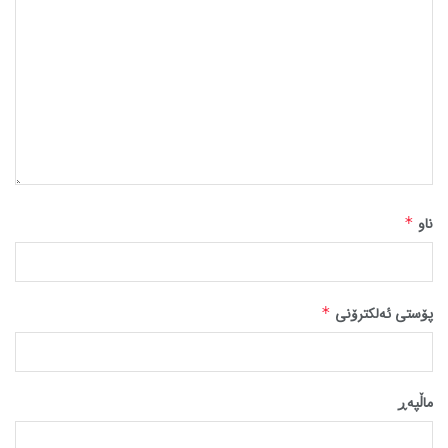
ناو
*
پۆستی ئەلکترۆنی
*
ماڵپه‌ڕ