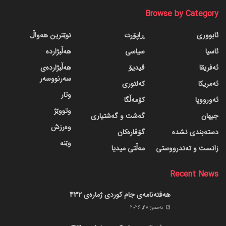
Browse by Category
ئابووری
ڕاپۆرت
نوێترین هەواڵ
ئاسیا
سیاسی
هەڵبژاردە
ئەفریقا
ڤیدیۆ
هەڵبژاردەی
سەرنووسەر
ئەمریکا
کەلتوری
وتار
ئەورووپا
کۆمەڵگا
وتووێژ
جیهان
گه‌شت و گه‌شتیاری
وەرزش
دسته‌بندی نشده
گۆڤاره‌کان
وێنە
زانست و تەندرووستی
مەڵتی میدیا
Recent News
هەفتەنامەی جام کوردی ژمارەی 432
ته‌مموز 28, 2026