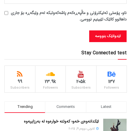
ناو، پۆستی ئەلیکترۆنی و ماڵپەڕەکەم پاشەکەوتبکە لەم وێبگەڕە بۆ جاری
داهاتوو کاتێک تێبینیم نووسی.
Stay Connected test
99
23.9k
205k
137
Subscribers
Followers
Subscribers
Followers
Trending
Comments
Latest
لێکدانەوەی خەو؛ کەوتنە خوارەوە لە بەرزاییەوە
كانونی دووه‌م 19, 2025