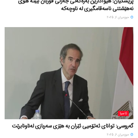
پزیشکیان: هیوادارین بەرەکەتی جەژنی قوربان ببێتە هۆی
نەهێشتنی ناسەقامگیری لە ناوچەکە
حوزه‌یران 6, 2025
ئاسیا
گەروسی: توانای ئەتۆمیی ئێران بە هێزی سەربازی لەناونابرێت
حوزه‌یران 6, 2025