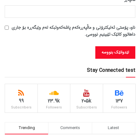
ناو، پۆستی ئەلیکترۆنی و ماڵپەڕەکەم پاشەکەوتبکە لەم وێبگەڕە بۆ جاری
داهاتوو کاتێک تێبینیم نووسی.
Stay Connected test
99
23.9k
205k
137
Subscribers
Followers
Subscribers
Followers
Trending
Comments
Latest