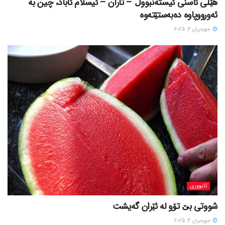
هێڵی ئاسنی ئیستەنبووڵ – تاران – ئیسلام ئاباد، چین بە
ئەورووپاوە دەبەستێتەوە
حوزه‌یران 4, 2025
ئابووری
شووتی بێ تۆو لە ئێران گەیشت
حوزه‌یران 4, 2025