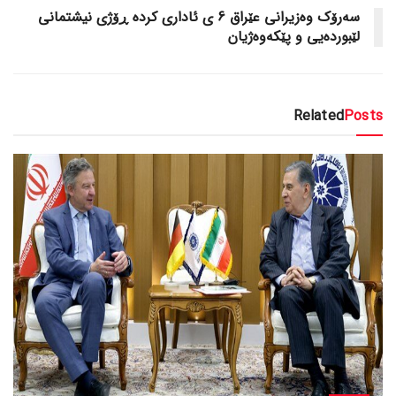
سەرۆک وەزیرانی عێراق 6 ی ئاداری کردە ڕۆژی نیشتمانی
لێبوردەیی و پێکەوەژیان
Related
Posts