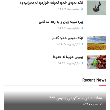
لێکدانەوەی خەو؛ کەوتنە خوارەوە لە بەرزاییەوە
كانونی دووه‌م 19, 2025
پیره میرد؛ ژیان و به رهه مه کانی
كانونی دووه‌م 16, 2025
لێکدانەوەی خەو: گەنم
كانونی دووه‌م 20, 2025
بینینی خورما لە خەودا
كانونی دووه‌م 21, 2025
Recent News
هەفتەنامەی جام کوردی ژمارەی 432
ته‌مموز 28, 2026