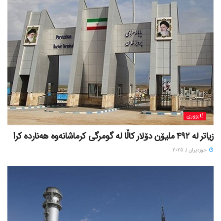
ئابووری
زیاتر لە ٤٩٢ ملیۆن دۆلار کاڵا لە گومرگی کرماشانەوە هەناردە کرا
حوزه‌یران 1, 2025