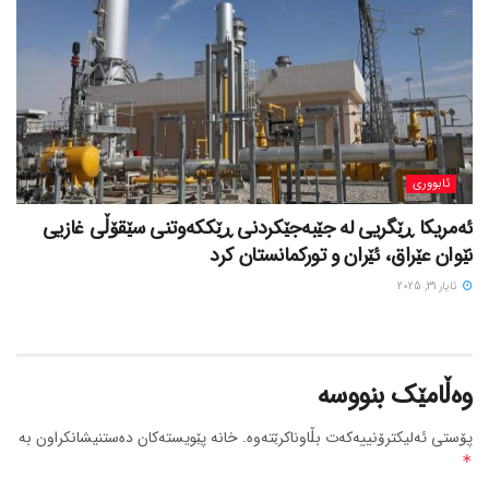
ئابووری
ئەمریکا ڕێگریی لە جێبەجێکردنی ڕێککەوتنی سێقۆڵی غازیی
نێوان عێراق، ئێران و تورکمانستان کرد
ئایار 31, 2025
وەڵامێک بنووسە
پۆستی ئەلیکترۆنییەکەت بڵاوناکرێتەوە.
خانە پێویستەکان دەستنیشانکراون بە
*