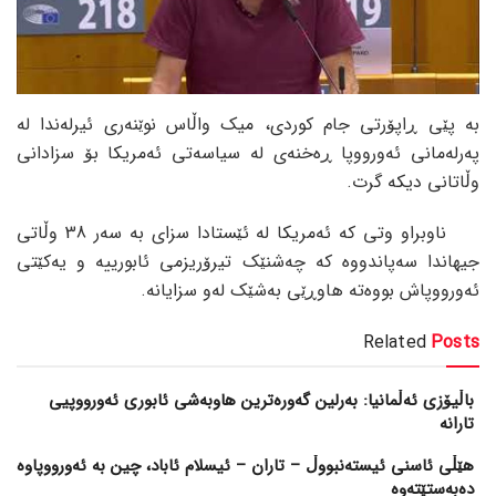
بە پێی ڕاپۆرتی جام کوردی، میک واڵاس نوێنەری ئیرلەندا لە
پەرلەمانی ئەورووپا ڕەخنەی لە سیاسەتی ئەمریکا بۆ سزادانی
وڵاتانی دیکە گرت.
ناوبراو وتی کە ئەمریکا لە ئێستادا سزای بە سەر 38 وڵاتی
جیهاندا سەپاندووە کە چەشنێک تیرۆریزمی ئابورییە و یەکێتی
ئەورووپاش بووەتە هاوڕێی بەشێک لەو سزایانە.
Related
Posts
باڵیۆزی ئەڵمانیا: بەرلین گەورەترین هاوبەشی ئابوری ئەورووپیی
تارانە
هێڵی ئاسنی ئیستەنبووڵ – تاران – ئیسلام ئاباد، چین بە ئەورووپاوە
دەبەستێتەوە