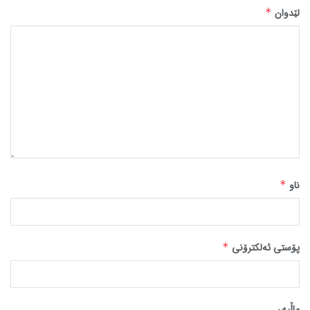
لێدوان
*
ناو
*
پۆستی ئەلکترۆنی
*
ماڵپه‌ڕ