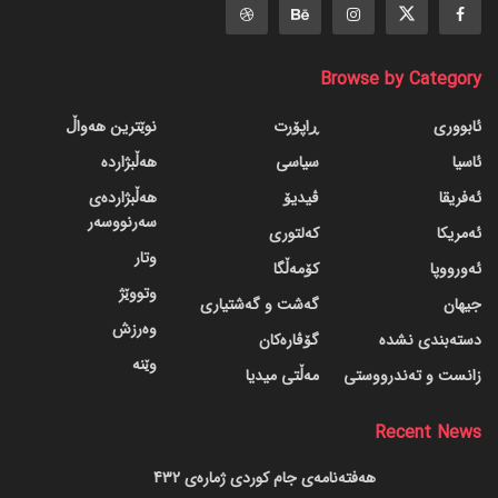
Browse by Category
ئابووری
ڕاپۆرت
نوێترین هەواڵ
ئاسیا
سیاسی
هەڵبژاردە
ئەفریقا
ڤیدیۆ
هەڵبژاردەی
سەرنووسەر
ئەمریکا
کەلتوری
وتار
ئەورووپا
کۆمەڵگا
وتووێژ
جیهان
گه‌شت و گه‌شتیاری
وەرزش
دسته‌بندی نشده
گۆڤاره‌کان
وێنە
زانست و تەندرووستی
مەڵتی میدیا
Recent News
هەفتەنامەی جام کوردی ژمارەی 432