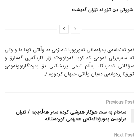
شووتی بێ تۆو لە ئێران گەیشت
ئەو ئەندامەی پەرلەمانی ئەورووپا ئاماژەی بە وڵاتی کوبا دا و وتی
کە سەرەڕای ئەوەی کە کوبا کەوتووەتە ژێر کاریگەری گەمارۆ و
سزاکانی ئەمریکا، بەڵام تیمی پزیشکیی بۆ بەرەنگاربوونەوەی
کۆرۆنا ڕەوانەی دەیان وڵاتی جیهان کردووە./.
Previous Post
سەدام بە سێ هۆکار هێرشی کردە سەر هەڵەبجە / ئێران
دراوسێ بەویژدانەکەی هەرێمی کوردستانە
Next Post