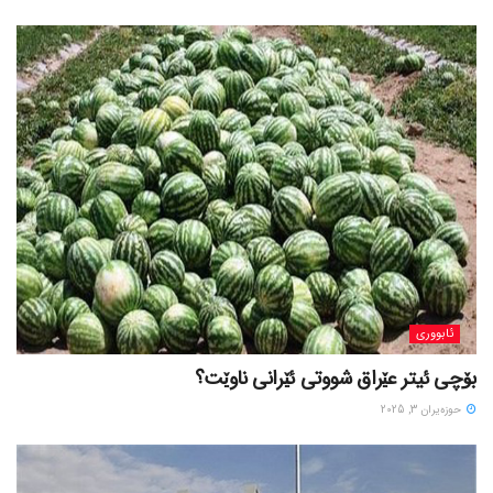
ئابووری
بۆچی ئیتر عێراق شووتی ئێرانی ناوێت؟
حوزه‌یران 3, 2025