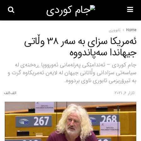
Home
ئابووری
ئەمریکا سزای بە سەر 38 وڵاتی
جیهاندا سەپاندووە
جام کوردی – ئەندامێکی پەرلەمانی ئەورووپا ڕەخنەی لە
سیاسەتی سزادانی وڵاتانی جیهان لە لایەن ئەمریکاوە گرت و
بە تیرۆریزمی ئابوری ناوی بردووە.
ئازار 6, 2021