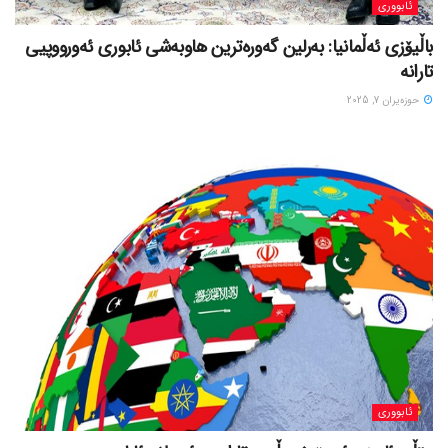
ئابووری
باڵیۆزی ئەڵمانیا: بەرلین گەورەترین هاوبەشی ئابوری ئەورووپیی
تارانە
حوزه‌یران 7, 2025
ئابووری