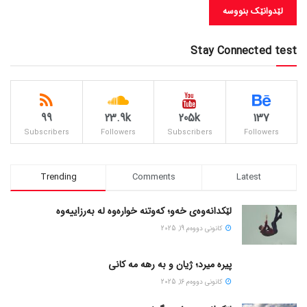
Stay Connected test
99
23.9k
205k
137
Subscribers
Followers
Subscribers
Followers
Trending
Comments
Latest
لێکدانەوەی خەو؛ کەوتنە خوارەوە لە بەرزاییەوە
كانونی دووه‌م 19, 2025
پیره میرد؛ ژیان و به رهه مه کانی
كانونی دووه‌م 16, 2025