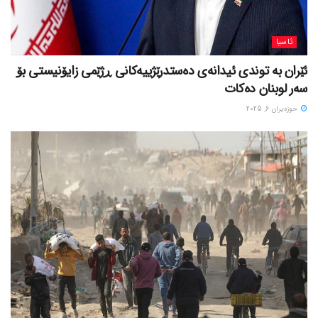
ئاسیا
ئێران بە توندی ئیدانەی دەستدرێژییەکانی ڕژێمی زایۆنیستی بۆ
سەر لوبنان دەکات
حوزه‌یران 6, 2025