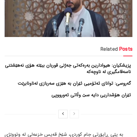
Related
Posts
پزیشکیان: هیوادارین بەرەکەتی جەژنی قوربان ببێتە هۆی نەهێشتنی
ناسەقامگیری لە ناوچەکە
گەروسی: توانای ئەتۆمیی ئێران بە هێزی سەربازی لەناونابرێت
ئێران هۆشداریی دایە سێ وڵاتی ئەورووپی
بە پێی ڕاپۆرتی جام کوردی، شێخ قەیس خزعەلی لە وتووێژی