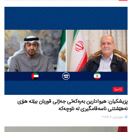
ئاسیا
پزیشکیان: هیوادارین بەرەکەتی جەژنی قوربان ببێتە هۆی
نەهێشتنی ناسەقامگیری لە ناوچەکە
حوزه‌یران 6, 2025