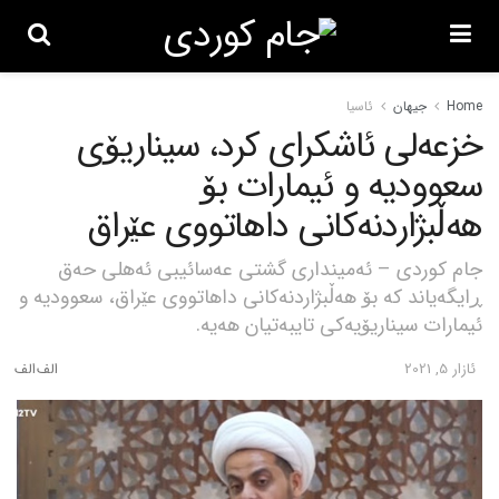
Home
جیهان
ئاسیا
خزعەلی ئاشکرای کرد، سیناریۆی
سعوودیە و ئیمارات بۆ
هەڵبژاردنەکانی داهاتووی عێراق
جام کوردی – ئەمینداری گشتی عەسائیبی ئەهلی حەق
ڕایگەیاند کە بۆ هەڵبژاردنەکانی داهاتووی عێراق، سعوودیە و
ئیمارات سیناریۆیەکی تایبەتیان هەیە.
ئازار 5, 2021