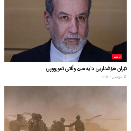
ئاسیا
ئێران هۆشداریی دایە سێ وڵاتی ئەورووپی
حوزه‌یران 6, 2025