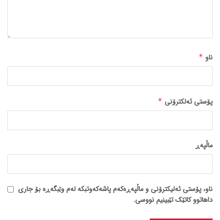
ناو
*
پۆستی ئەلکترۆنی
*
ماڵپه‌ڕ
ناو، پۆستی ئەلیکترۆنی و ماڵپەڕەکەم پاشەکەوتبکە لەم وێبگەڕە بۆ جاری
داهاتوو کاتێک تێبینیم نووسی.