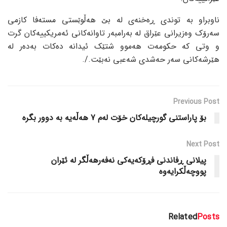
ناوبراو بە توندی ڕەخنەی لە بێ هەڵوێستی مستەفا کازمی
سەرۆک وەزیرانی عێراق لە بەرامبەر تاوانەکانی ئەمریکییەکان گرت
و وتی کە حکومەت هەموو شتێک ئیدانە دەکات بەدەر لە
هێرشەکانی سەر حەشدی شەعبی نەبێت./.
Previous Post
بۆ پاراستنی گورچیلەکان خۆت لەم 7 هەڵەیە بە دوور بگرە
Next Post
پیلانی ڕفاندنی فڕۆکەیەکی نەفەرهەڵگر لە ئێران
پووچەڵکرایەوە
Related
Posts