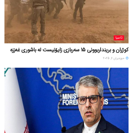
ئاسیا
کوژران و برینداربوونی 15 سەربازی زایۆنیست لە باشوری غەززە
حوزه‌یران 6, 2025