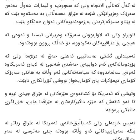
لە گەڵ کەناڵی الاتجاه وتی کە سعوودیە و ئیمارات هەوڵ دەدەن
سەرۆک وەزیرانێکی شێعە لە عێراق دەسەڵاتی بە دەستەوە بێت کە
لە پێناو مسۆگەرکردنی بەرژەوەندییەکانی ئەوان هەنگاو بنێت.
ناوبراو وتی کە لاوازبوونی سەرۆک وەزیرانی ئیستا و ئەوەی کە
هیچی بۆ عێراقییەکان نەکردووە، بۆ خەڵک ڕوون بووەتەوە.
ئەمینداری گشتی عەسائیبی ئەهلی حەق لە درێژەدا وتی کە
بۆردومانەکەی ئەم دواییەی حەشدی شەعبی لە لایەن ئەمریکاوە
ئەوەی سەلماندووە کە سیاسەتەکانی ئەو وڵاتە بە هاتنی سەرۆک
کۆماری دیمۆکرات یان کۆماریخواز تووشی گۆڕانکاری نابێت.
وتیشی کە ئەمریکا بۆ کشانەوەی هێزەکانی لە عێراق جیدی نییە و
تا ئەو کاتەش کە هێزە داگیرکارەکان لە عێراقدا مابن، خۆڕاگری
مافێکی ڕەوایە.
قەیس خزعەلی وتی کە باڵیۆزخانەی ئەمریکا لە عێراق زیاتر لە
بنکە سەربازییەکانی ئەو وڵاتە بووەتە جێی مەترسی لە سەر
عێراقییەکان.