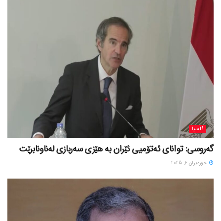
ئاسیا
گەروسی: توانای ئەتۆمیی ئێران بە هێزی سەربازی لەناونابرێت
حوزه‌یران 6, 2025