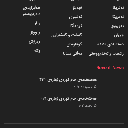
ئەفریقا
ڤیدیۆ
هەڵبژاردەی
سەرنووسەر
ئەمریکا
کەلتوری
وتار
ئەورووپا
کۆمەڵگا
وتووێژ
جیهان
گه‌شت و گه‌شتیاری
وەرزش
دسته‌بندی نشده
گۆڤاره‌کان
وێنە
زانست و تەندرووستی
مەڵتی میدیا
Recent News
هەفتەنامەی جام کوردی ژمارەی 432
ته‌مموز 28, 2026
هەفتەنامەی جام کوردی ژمارەی 431
ته‌مموز 14, 2026