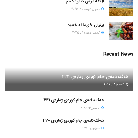
لێکدانەوەی خەو: گەنم
كانونی دووه‌م 20, 2025
بینینی خورما لە خەودا
كانونی دووه‌م 21, 2025
Recent News
هەفتەنامەی جام کوردی ژمارەی 432
ته‌مموز 28, 2026
هەفتەنامەی جام کوردی ژمارەی 431
ته‌مموز 14, 2026
هەفتەنامەی جام کوردی ژمارەی 430
حوزه‌یران 27, 2026