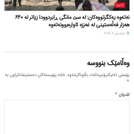
ئاسیا
نەتەوە یەکگرتووەکان: لە سێ مانگی ڕابردوودا زیاتر لە 640
هەزار فەڵەستینی لە غەززە ئاوارەبوونەتەوە
حوزه‌یران 6, 2025
وەڵامێک بنووسە
پۆستی ئەلیکترۆنییەکەت بڵاوناکرێتەوە.
خانە پێویستەکان دەستنیشانکراون بە
*
لێدوان
*