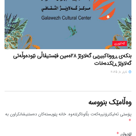
کەلتوری
بنکەی ڕووناکبیریی گەلاوێژ ٢٨ەمین فێستیڤاڵی نێودەوڵەتی
گەلاوێژ ڕێکدەخات
ئایار 10, 2025
وەڵامێک بنووسە
پۆستی ئەلیکترۆنییەکەت بڵاوناکرێتەوە.
خانە پێویستەکان دەستنیشانکراون بە
*
لێدوان
*