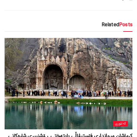
Related
Posts
کەلتوری
کرماشان میوانداری فێستیڤاڵی پایتەختی ڕۆشنبیری شارەکانی