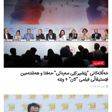
کەلتوری
خه‌ڵاته‌کانی “پێشبڕکێی سه‌ره‌کی” حه‌فتا و هه‌شته‌مین
فێستیڤاڵی فیلمی “کان” + وێنە
ئایار 27, 2025