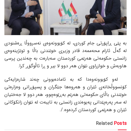
بە پێی ڕاپۆرتی جام کوردی، لە کۆبوونەوەی نەسرووڵا ڕەشنودی
لە گەڵ ئارام محەممەد قادر وزیری خوێندنی باڵا و توێژینەوەی
زانستی حکومەتی هەرێمی کوردستان سەبارەت بە چەندین پرسی
هاوبەش و خوازراوی نێوان هەر دوو لا بیر و ڕا ئاڵوگۆڕ کرا.
لەو کۆبوونەوەدا کە بە ئامادەبوونی چەند شارەزایەکی
کۆنسووڵخانەی ئێران و هەروەها جێگران و پسپۆڕانی وەزارەتی
خوێندنی باڵای حکومەتی هەرێم بەڕێوەچوو، هەر دوو لا جەختیان
لە سەر پەرەپێدانی پەیوەندی زانستی بە تایبەت لە نێوان زانکۆکانی
ئێران و هەرێمی کوردستان کردەوە./.
Related
Posts