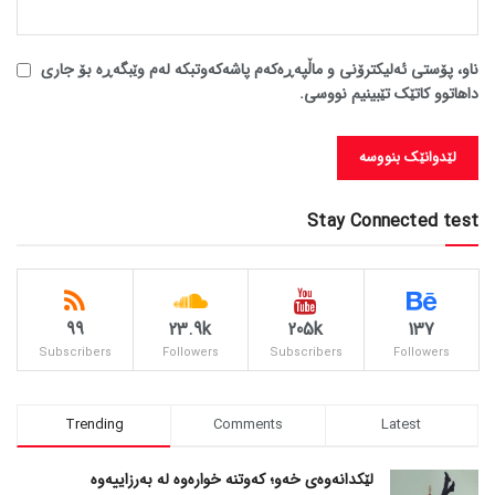
ناو، پۆستی ئەلیکترۆنی و ماڵپەڕەکەم پاشەکەوتبکە لەم وێبگەڕە بۆ جاری
داهاتوو کاتێک تێبینیم نووسی.
Stay Connected test
99
23.9k
205k
137
Subscribers
Followers
Subscribers
Followers
Trending
Comments
Latest
لێکدانەوەی خەو؛ کەوتنە خوارەوە لە بەرزاییەوە