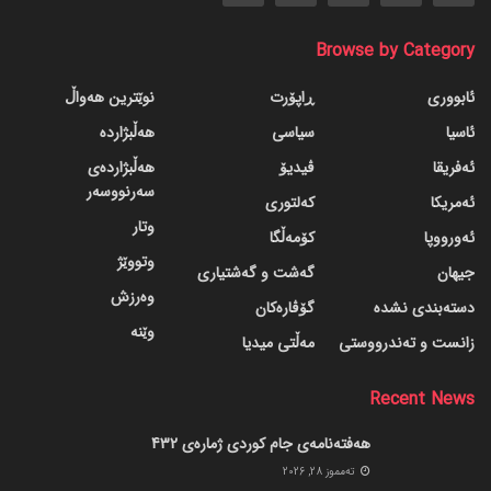
Browse by Category
ئابووری
ڕاپۆرت
نوێترین هەواڵ
ئاسیا
سیاسی
هەڵبژاردە
ئەفریقا
ڤیدیۆ
هەڵبژاردەی
سەرنووسەر
ئەمریکا
کەلتوری
وتار
ئەورووپا
کۆمەڵگا
وتووێژ
جیهان
گه‌شت و گه‌شتیاری
وەرزش
دسته‌بندی نشده
گۆڤاره‌کان
وێنە
زانست و تەندرووستی
مەڵتی میدیا
Recent News
هەفتەنامەی جام کوردی ژمارەی 432
ته‌مموز 28, 2026