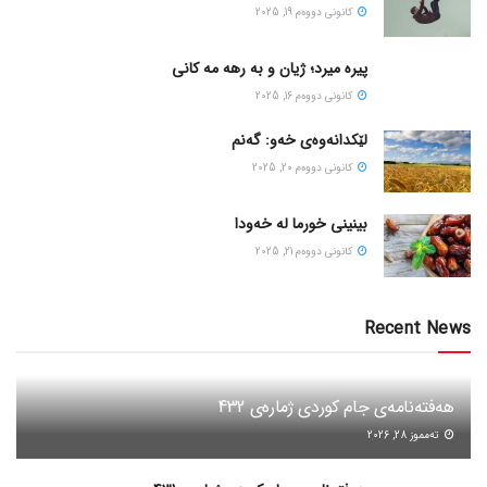
كانونی دووه‌م 19, 2025
پیره میرد؛ ژیان و به رهه مه کانی
كانونی دووه‌م 16, 2025
لێکدانەوەی خەو: گەنم
كانونی دووه‌م 20, 2025
بینینی خورما لە خەودا
كانونی دووه‌م 21, 2025
Recent News
هەفتەنامەی جام کوردی ژمارەی 432
ته‌مموز 28, 2026