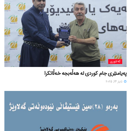
کەلتوری
پەیامنێری جام کوردی لە ھەڵەبجە خەڵاتکرا
ئایار 24, 2025