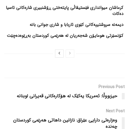
کرماشان میوانداری فێستیڤاڵی پایتەختی ڕۆشنبیری شارەکانی ئاسیا
دەکات
کۆنسێرتی هومایۆن شەجەریان لە هەرێمی کوردستان بەڕێوەدەچێت
Previous Post
حیزبووڵا: ئەمریکا یەکێک لە هۆکارەکانی قەیرانی لوبنانە
Next Post
وەزارەتی دارایی عێراق: نازانین داهاتی هەرێمی کوردستان
چەندە