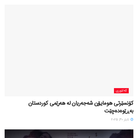
کەلتوری
کۆنسێرتی هومایۆن شەجەریان لە هەرێمی کوردستان
بەڕێوەدەچێت
ئایار 30, 2025