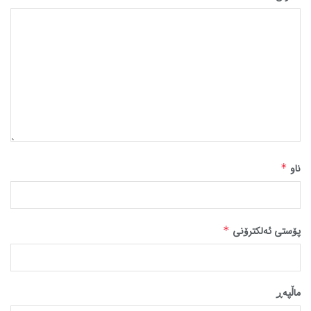
ناو
*
پۆستی ئەلکترۆنی
*
ماڵپه‌ڕ