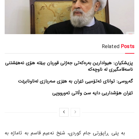
Related
Posts
پزیشکیان: هیوادارین بەرەکەتی جەژنی قوربان ببێتە هۆی نەهێشتنی
ناسەقامگیری لە ناوچەکە
گەروسی: توانای ئەتۆمیی ئێران بە هێزی سەربازی لەناونابرێت
ئێران هۆشداریی دایە سێ وڵاتی ئەورووپی
بە پێی ڕاپۆرتی جام کوردی، شێخ نەعیم قاسم بە ئاماژە بە