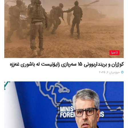
ئاسیا
کوژران و برینداربوونی 15 سەربازی زایۆنیست لە باشوری غەززە
حوزه‌یران 6, 2025