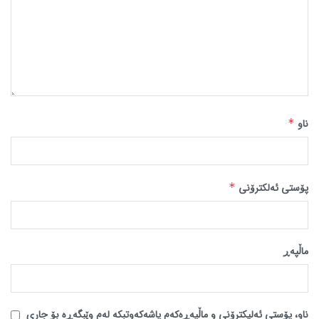
ناو
*
پۆستی ئەلکترۆنی
*
ماڵپه‌ڕ
ناو، پۆستی ئەلیکترۆنی و ماڵپەڕەکەم پاشەکەوتبکە لەم وێبگەڕە بۆ جاری