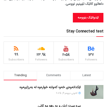
داهاتوو کاتێک تێبینیم نووسی.
Stay Connected test
99
23.9k
205k
137
Subscribers
Followers
Subscribers
Followers
Trending
Comments
Latest
لێکدانەوەی خەو؛ کەوتنە خوارەوە لە بەرزاییەوە
كانونی دووه‌م 19, 2025
پیره میرد؛ ژیان و به رهه مه کانی