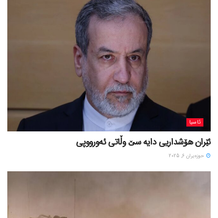
ئاسیا
ئێران هۆشداریی دایە سێ وڵاتی ئەورووپی
حوزه‌یران 6, 2025