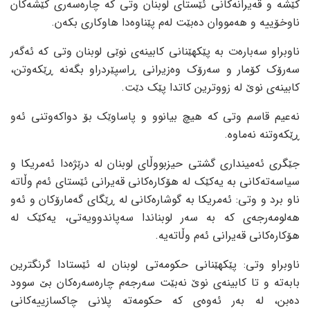
کێشە و قەیرانەکانی ئێستای لوبنان وتی کە چارەسەری کێشەکان
ناوخۆییە و هەمووان دەبێت لەم پێناوەدا هاوکاری بکەن.
ناوبراو سەبارەت بە پێکهێنانی کابینەی نوێی لوبنان وتی کە ئەگەر
سەرۆک کۆمار و سەرۆک وەزیرانی ڕاسپێردراو بگەنە ڕێکەوتن،
کابینەی نوێ لە زووترین کاتدا پێک دێت.
نەعیم قاسم وتی کە هیچ بیانوو و پاساوێک بۆ دواکەوتنی ئەو
ڕێکەوتنە نەماوە.
جێگری ئەمینداری گشتی حیزبووڵای لوبنان لە درێژەدا ئەمریکا و
سیاسەتەکانی بە یەکێک لە هۆکارەکانی قەیرانی ئێستای ئەم وڵاتە
ناو برد و وتی: ئەمریکا بە گوشارەکانی لە ڕێگای گەمارۆکان و ئەو
هەلومەرجەی کە بە سەر لوبناندا سەپاندوویەتی، یەکێک لە
هۆکارەکانی قەیرانی ئەم وڵاتەیە.
ناوبراو وتی: پێکهێنانی حکومەتی لوبنان لە ئێستادا گرنگترین
بابەتە و تا کابینەی نوێ نەبێت سەرجەم چارەسەرەکان بێ سوود
دەبن، لە بەر ئەوەی کە حکومەتە پلانی چاکسازییەکانی