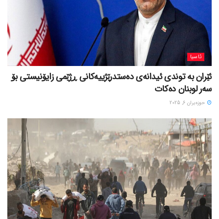
ئاسیا
ئێران بە توندی ئیدانەی دەستدرێژییەکانی ڕژێمی زایۆنیستی بۆ
سەر لوبنان دەکات
حوزه‌یران 6, 2025