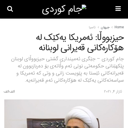
Home
جیهان
ئاسیا
حیزبووڵا: ئەمریکا یەکێک لە
هۆکارەکانی قەیرانی لوبنانە
جام کوردی – جێگری ئەمینداری گشتی حیزبووڵای لوبنان
پێکهێنانی حکومەتی نوێی ئەم وڵاتەی بۆ دەربازبوون لە
قەیرانەکانی ئێستا بە پێویست زانی و وتی کە ئەمریکا و
سیاسەتەکانی یەکێک لە هۆکارەکانی ئەم قەیرانەیە.
ئازار 4, 2021