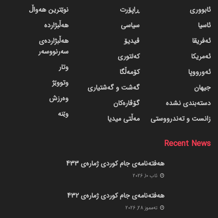
ئابووری
ڕاپۆرت
نوێترین هەواڵ
ئاسیا
سیاسی
هەڵبژاردە
ئەفریقا
ڤیدیۆ
هەڵبژاردەی
سەرنووسەر
ئەمریکا
کەلتوری
وتار
ئەورووپا
کۆمەڵگا
وتووێژ
جیهان
گه‌شت و گه‌شتیاری
وەرزش
دسته‌بندی نشده
گۆڤاره‌کان
وێنە
زانست و تەندرووستی
مەڵتی میدیا
Recent News
هەفتەنامەی جام کوردی ژمارەی 433
ئاب 10, 2026
هەفتەنامەی جام کوردی ژمارەی 432
ته‌مموز 28, 2026