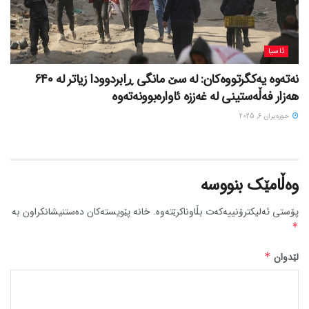
ئاسیا
نەتەوە یەکگرتووەکان: لە سێ مانگی ڕابردوودا زیاتر لە 640
هەزار فەڵەستینی لە غەززە ئاوارەبوونەتەوە
حوزه‌یران 6, 2025
وەڵامێک بنووسە
پۆستی ئەلیکترۆنییەکەت بڵاوناکرێتەوە.
خانە پێویستەکان دەستنیشانکراون بە
*
لێدوان
*