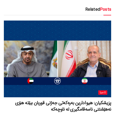
Related
Posts
ئاسیا
پزیشکیان: هیوادارین بەرەکەتی جەژنی قوربان ببێتە هۆی
نەهێشتنی ناسەقامگیری لە ناوچەکە