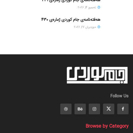
ته‌مموز 14, 2026
هەفتەنامەی جام کوردی ژمارەی 430
حوزه‌یران 27, 2026
Follow Us
Browse by Category