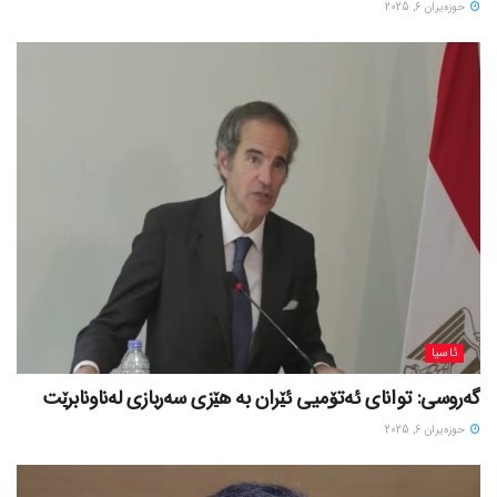
حوزه‌یران 6, 2025
ئاسیا
گەروسی: توانای ئەتۆمیی ئێران بە هێزی سەربازی لەناونابرێت
حوزه‌یران 6, 2025