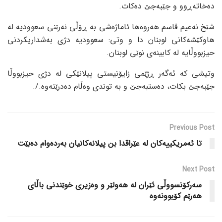
دەخاتەڕوو و جێبەجێ دەکات.
شێخ نەعیم قاسم هەروەها ئاماژەشی بە ڕۆڵی نەرێنی سعوودیە لە
هاوکێشەکانی لوبنان دا و وتی: سعوودیە دژی بەشداریکردنی
حیزبووڵایە لە کابینەی نوێی لوبنان.
وتیشی کە ئەگەر ڕژێمی زایۆنیستی پیلانێکی لە دژی حیزبووڵا
جێبەجێ بکات، دەستبەجێ و بە توندی وەڵام دەدرێتەوە./.
Previous Post
تا ئەمریکییەکان لە عێراقدا بن پیلانەکانیان بەردەوام دەبێت
Next Post
سەرکۆنسووڵی ئێران لە هەولێر و وەزیری خوێندنی باڵای
هەرێم کۆبوونەوە