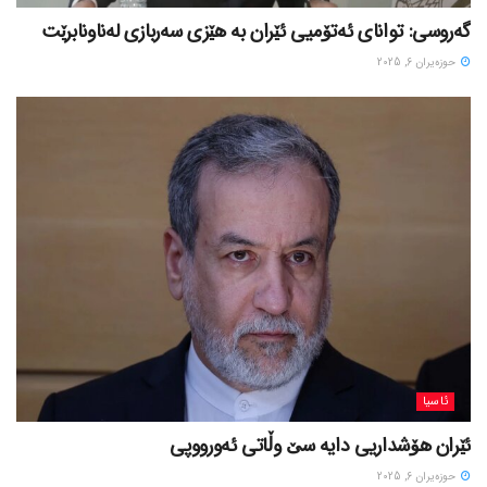
گەروسی: توانای ئەتۆمیی ئێران بە هێزی سەربازی لەناونابرێت
حوزه‌یران 6, 2025
ئاسیا
ئێران هۆشداریی دایە سێ وڵاتی ئەورووپی
حوزه‌یران 6, 2025