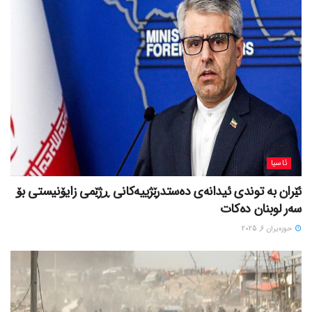
ئاسیا
ئێران بە توندی ئیدانەی دەستدرێژییەکانی ڕژێمی زایۆنیستی بۆ
سەر لوبنان دەکات
حوزه‌یران 6, 2025