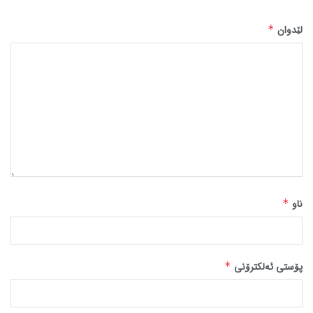
لێدوان
*
ناو
*
پۆستی ئەلکترۆنی
*