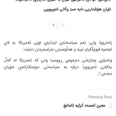
ئێران هۆشداریی دایە سێ وڵاتی ئەورووپی
زاخارووا وتی: ئەم سیاسەتەی ئیدارەی نوێی ئەمریکا بە لای
ئێمەوە قبووڵکراو نییە و هەڵوێستی بەرامبەرمان دەبێت.
وتەبێژی وەزارەتی دەرەوەی ڕووسیا وتی کە ئەمریکا لە گەڵ
یەکێتی ئەورووپا درێژە بە سیاسەتی دوژمنکارانەی خۆیان
دەدەن./.
Previous Post
عەین ئەسەد کرایە ئامانج