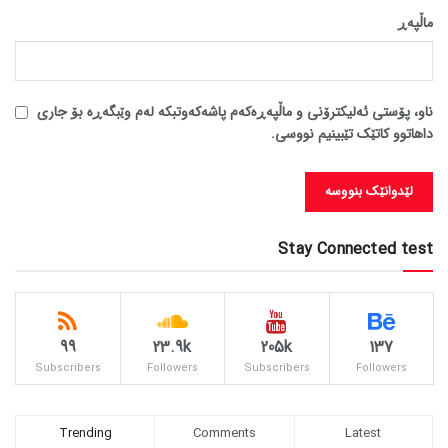
ماڵپه‌ڕ
ناو، پۆستی ئەلیکترۆنی و ماڵپەڕەکەم پاشەکەوتبکە لەم وێبگەڕە بۆ جاری
داهاتوو کاتێک تێبینیم نووسی.
Stay Connected test
99
23.9k
205k
137
Subscribers
Followers
Subscribers
Followers
Trending
Comments
Latest