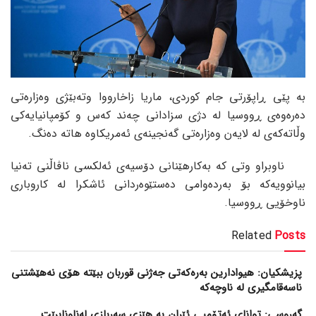
بە پێی ڕاپۆرتی جام کوردی، ماریا زاخارووا وتەبێژی وەزارەتی
دەرەوەی ڕووسیا لە دژی سزادانی چەند کەس و کۆمپانیایەکی
وڵاتەکەی لە لایەن وەزارەتی گەنجینەی ئەمریکاوە هاتە دەنگ.
ناوبراو وتی کە بەکارهێنانی دۆسیەی ئەلکسی ناڤاڵنی تەنیا
بیانوویەکە بۆ بەردەوامی دەستێوەردانی ئاشکرا لە کاروباری
ناوخۆیی ڕووسیا.
Related
Posts
پزیشکیان: هیوادارین بەرەکەتی جەژنی قوربان ببێتە هۆی نەهێشتنی
ناسەقامگیری لە ناوچەکە
گەروسی: توانای ئەتۆمیی ئێران بە هێزی سەربازی لەناونابرێت