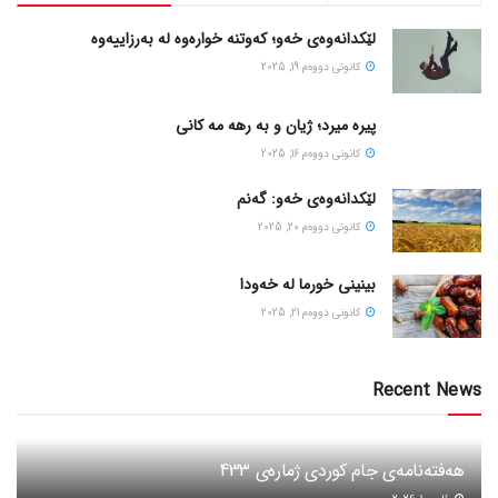
لێکدانەوەی خەو؛ کەوتنە خوارەوە لە بەرزاییەوە
كانونی دووه‌م 19, 2025
پیره میرد؛ ژیان و به رهه مه کانی
كانونی دووه‌م 16, 2025
لێکدانەوەی خەو: گەنم
كانونی دووه‌م 20, 2025
بینینی خورما لە خەودا
كانونی دووه‌م 21, 2025
Recent News
هەفتەنامەی جام کوردی ژمارەی 433