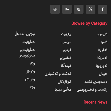
Browse by Category
ئابووری
ڕاپۆرت
نوێترین هەواڵ
ئاسیا
سیاسی
هەڵبژاردە
ئەفریقا
ڤیدیۆ
هەڵبژاردەی
سەرنووسەر
ئەمریکا
کەلتوری
وتار
ئەورووپا
کۆمەڵگا
وتووێژ
جیهان
گه‌شت و گه‌شتیاری
وەرزش
دسته‌بندی نشده
گۆڤاره‌کان
وێنە
زانست و تەندرووستی
مەڵتی میدیا
Recent News