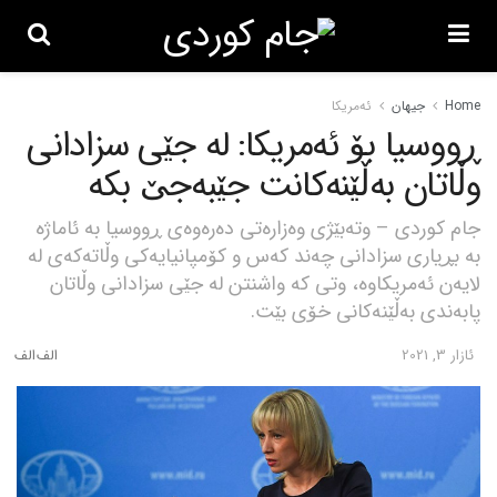
Home
جیهان
ئەمریکا
ڕووسیا بۆ ئەمریکا: لە جێی سزادانی
وڵاتان بەڵێنەکانت جێبەجێ بکە
جام کوردی – وتەبێژی وەزارەتی دەرەوەی ڕووسیا بە ئاماژە
بە بڕیاری سزادانی چەند کەس و کۆمپانیایەکی وڵاتەکەی لە
لایەن ئەمریکاوە، وتی کە واشنتن لە جێی سزادانی وڵاتان
پابەندی بەڵێنەکانی خۆی بێت.
ئازار 3, 2021