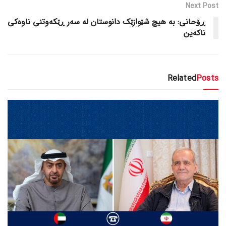
Next Post
ڕۆحانی: بە هیچ شێوازێک دانوستان لە سەر ڕێکەوتنی ناوەکی
ناکەین
Related
Posts