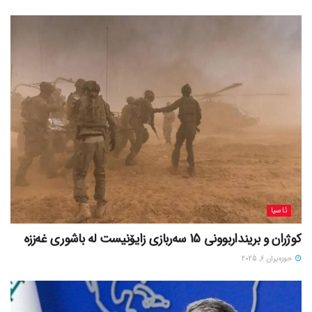
ئاسیا
کوژران و برینداربوونی 15 سەربازی زایۆنیست لە باشوری غەززە
حوزه‌یران 6, 2025