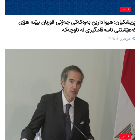
ئاسیا
پزیشکیان: هیوادارین بەرەکەتی جەژنی قوربان ببێتە هۆی
نەهێشتنی ناسەقامگیری لە ناوچەکە
حوزه‌یران 6, 2025
ئاسیا