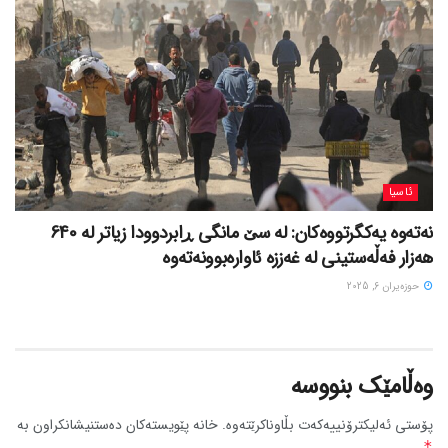
ئاسیا
نەتەوە یەکگرتووەکان: لە سێ مانگی ڕابردوودا زیاتر لە 640
هەزار فەڵەستینی لە غەززە ئاوارەبوونەتەوە
حوزه‌یران 6, 2025
وەڵامێک بنووسە
پۆستی ئەلیکترۆنییەکەت بڵاوناکرێتەوە.
خانە پێویستەکان دەستنیشانکراون بە
*