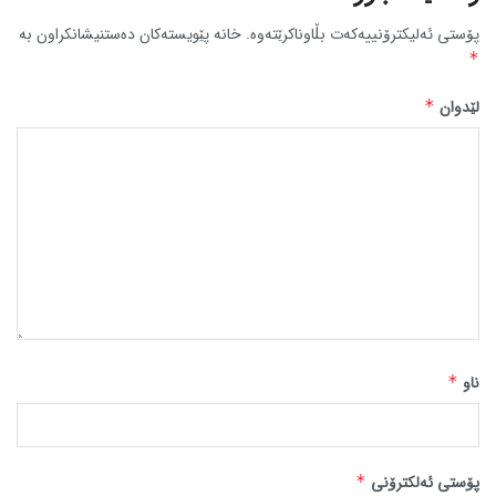
پۆستی ئەلیکترۆنییەکەت بڵاوناکرێتەوە.
خانە پێویستەکان دەستنیشانکراون بە
*
لێدوان
*
ناو
*
پۆستی ئەلکترۆنی
*