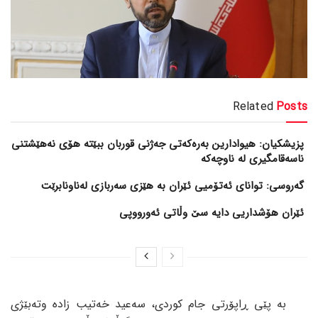
Related
Posts
پزیشکیان: هیوادارین بەرەکەتی جەژنی قوربان ببێتە هۆی نەهێشتنی
ناسەقامگیری لە ناوچەکە
گەروسی: توانای ئەتۆمیی ئێران بە هێزی سەربازی لەناونابرێت
ئێران هۆشداریی دایە سێ وڵاتی ئەورووپی
بە پێی ڕاپۆرتی جام کوردی، سەعید خەتیب زادە وتەبێژی