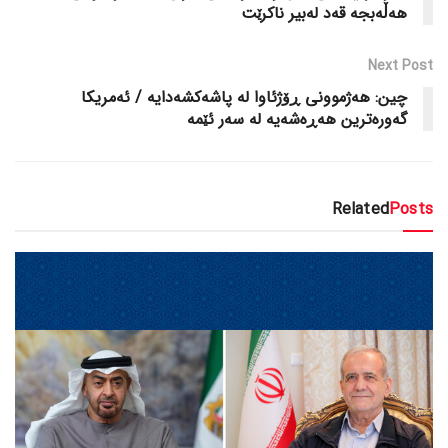
هەڵەبجە قەد لەبیر ناکرێت
Next Post
چین: هەژموونی ڕۆژئاوا لە پاشەکشەدایە / ئەمریکا
گەورەترین هەڕەشەیە لە سەر ئێمە
Related
Posts