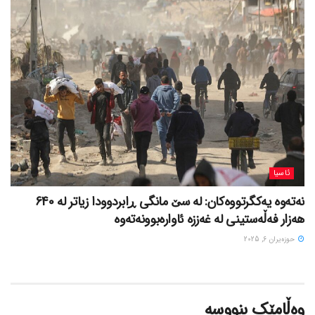
ئاسیا
نەتەوە یەکگرتووەکان: لە سێ مانگی ڕابردوودا زیاتر لە 640
هەزار فەڵەستینی لە غەززە ئاوارەبوونەتەوە
حوزه‌یران 6, 2025
وەڵامێک بنووسە