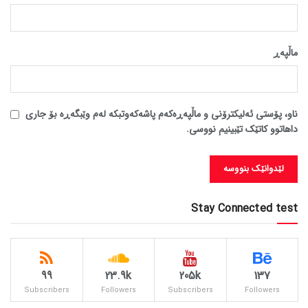
ماڵپه‌ڕ
ناو، پۆستی ئەلیکترۆنی و ماڵپەڕەکەم پاشەکەوتبکە لەم وێبگەڕە بۆ جاری
داهاتوو کاتێک تێبینیم نووسی.
Stay Connected test
99
23.9k
205k
137
Subscribers
Followers
Subscribers
Followers