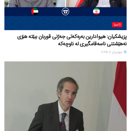
ئاسیا
پزیشکیان: هیوادارین بەرەکەتی جەژنی قوربان ببێتە هۆی
نەهێشتنی ناسەقامگیری لە ناوچەکە
حوزه‌یران 6, 2025