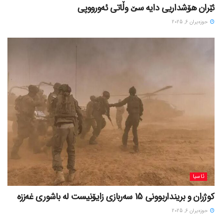
ئێران هۆشداریی دایە سێ وڵاتی ئەورووپی
حوزه‌یران 6, 2025
ئاسیا
کوژران و برینداربوونی 15 سەربازی زایۆنیست لە باشوری غەززە
حوزه‌یران 6, 2025