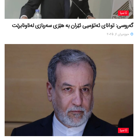
ئاسیا
گەروسی: توانای ئەتۆمیی ئێران بە هێزی سەربازی لەناونابرێت
حوزه‌یران 6, 2025
ئاسیا