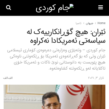
Home
جیهان
ئاسیا
ئێران: هیچ گۆڕانکارییەک لە
سیاسەتی ئەمریکادا نەکراوە
جام کوردی – وتەبێژی وەزارەتی دەرەوەی کۆماری ئیسلامی
ئێران وتی کە بۆ گەڕانەوەی ئەمریکا بۆ ڕێکەوتنی ناوەکی
هیچ پێویست بە دانوستانی نوێ ناکات و ئەمریکا خۆی
تاکلایانە لەو ڕێکەوتنە کشاوەتەوە.
ئازار 3, 2021