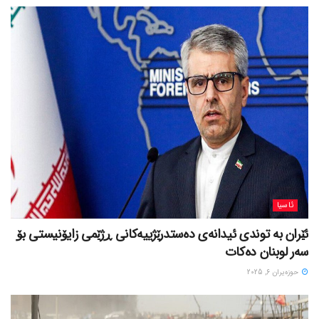
ئاسیا
ئێران بە توندی ئیدانەی دەستدرێژییەکانی ڕژێمی زایۆنیستی بۆ
سەر لوبنان دەکات
حوزه‌یران 6, 2025