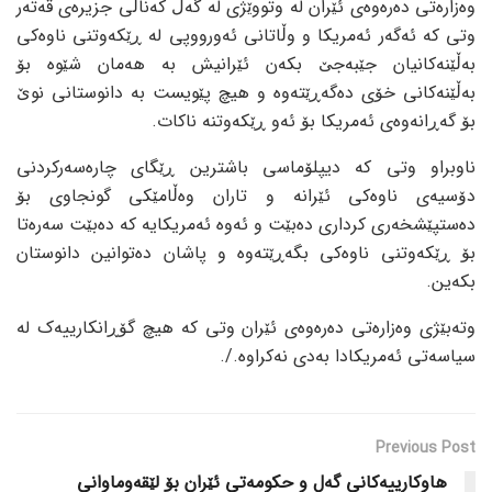
وەزارەتی دەرەوەی ئێران لە وتووێژی لە گەڵ کەناڵی جزیرەی قەتەر
وتی کە ئەگەر ئەمریکا و وڵاتانی ئەورووپی لە ڕێکەوتنی ناوەکی
بەڵێنەکانیان جێبەجێ بکەن ئێرانیش بە هەمان شێوە بۆ
بەڵێنەکانی خۆی دەگەڕێتەوە و هیچ پێویست بە دانوستانی نوێ
بۆ گەڕانەوەی ئەمریکا بۆ ئەو ڕێکەوتنە ناکات.
ناوبراو وتی کە دیپلۆماسی باشترین ڕێگای چارەسەرکردنی
دۆسیەی ناوەکی ئێرانە و تاران وەڵامێکی گونجاوی بۆ
دەستپێشخەری کرداری دەبێت و ئەوە ئەمریکایە کە دەبێت سەرەتا
بۆ ڕێکەوتنی ناوەکی بگەڕێتەوە و پاشان دەتوانین دانوستان
بکەین.
وتەبێژی وەزارەتی دەرەوەی ئێران وتی کە هیچ گۆڕانکارییەک لە
سیاسەتی ئەمریکادا بەدی نەکراوە./.
Previous Post
هاوکارییەکانی گەل و حکومەتی ئێران بۆ لێقەوماوانی