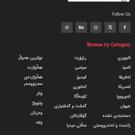
Follow Us
Browse by Category
ئابووری
ڕاپۆرت
نوێترین هەواڵ
ئاسیا
سیاسی
هەڵبژاردە
ئەفریقا
ڤیدیۆ
هەڵبژاردەی
سەرنووسەر
ئەمریکا
کەلتوری
وتار
ئەورووپا
کۆمەڵگا
وتووێژ
جیهان
گه‌شت و گه‌شتیاری
وەرزش
دسته‌بندی نشده
گۆڤاره‌کان
وێنە
زانست و تەندرووستی
مەڵتی میدیا