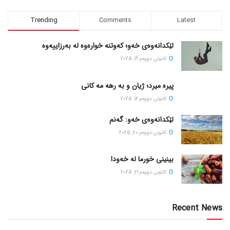
Trending
Comments
Latest
لێکدانەوەی خەو؛ کەوتنە خوارەوە لە بەرزاییەوە
كانونی دووه‌م 19, 2025
پیره میرد؛ ژیان و به رهه مه کانی
كانونی دووه‌م 16, 2025
لێکدانەوەی خەو: گەنم
كانونی دووه‌م 20, 2025
بینینی خورما لە خەودا
كانونی دووه‌م 21, 2025
Recent News