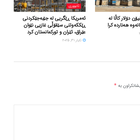
ئابووری
 لە ٤٩٢ ملیۆن دۆلار کاڵا لە
ئەمریکا ڕێگریی لە جێبەجێکردنی
ەوە هەناردە کرا
ڕێککەوتنی سێقۆڵی غازیی نێوان
عێراق، ئێران و تورکمانستان کرد
ئایار 31, 2025
شانکراون بە
*