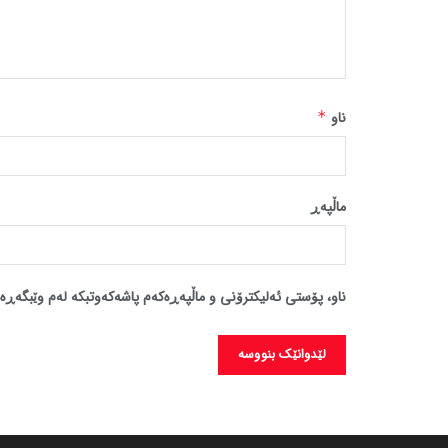
ناو
*
ماڵپه‌ڕ
ناو، پۆستی ئەلیکترۆنی و ماڵپەڕەکەم پاشەکەوتبکە لەم وێبگەڕە 