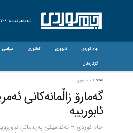
شەممە, ئاب 8, 2026
جام کوردی
ئابووری
کەلتوری
سیاسی
گۆڤاره‌کان
Home
ئابووری
گەمارۆ زاڵمانەکانی ئەمر
ئابورییە
جام کوردی – ئەندامێکی پەرلەمانی ئەورووپا