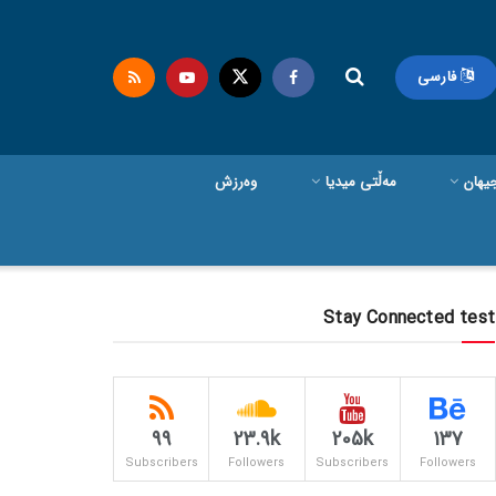
فارسی
یهان
مەڵتی میدیا
وەرزش
Stay Connected test
99
23.9k
205k
137
Subscribers
Followers
Subscribers
Followers