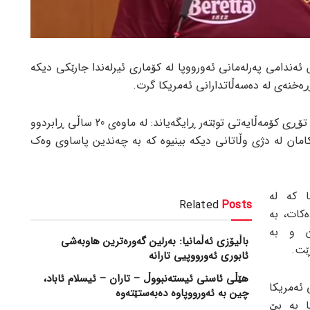
ەندامی پەرلەمانی ئەورووپا لە کۆماری ئیرلەندا جارێکی دیکە
 ڕەخنەی لە دەسەڵاتدارانی ئەمریکا گرت.
ناوبراو لە هەژماری تایبەتی خۆی لە تۆڕی کۆمەڵایەتی توێتەر ڕایگەیاند: لە ماوەی 20 ساڵی ڕابردوو
امان لە دژی وڵاتانی دیکە بینیوە کە بە چەندین پاساوی وەک
ا کە لە
Related
Posts
کات، بە
ن و بە
باڵیۆزی ئەڵمانیا: بەرلین گەورەترین هاوبەشی
ێت.
ئابوری ئەورووپیی تارانە
هێڵی ئاسنی ئیستەنبووڵ – تاران – ئیسلام ئاباد،
 ئەمریکا
چین بە ئەورووپاوە دەبەستێتەوە
ا بە بێ