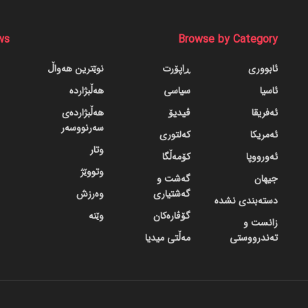
ws
Browse by Category
ئابووری
ڕاپۆرت
نوێترین هەواڵ
ئاسیا
سیاسی
هەڵبژاردە
ئەفریقا
ڤیدیۆ
هەڵبژاردەی
سەرنووسەر
ئەمریکا
کەلتوری
وتار
ئەورووپا
کۆمەڵگا
وتووێژ
جیهان
گه‌شت و
گه‌شتیاری
وەرزش
دسته‌بندی نشده
گۆڤاره‌کان
وێنە
زانست و
تەندرووستی
مەڵتی میدیا