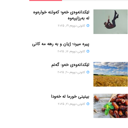
لێکدانەوەی خەو؛ کەوتنە خوارەوە
لە بەرزاییەوە
كانونی دووه‌م 19, 2025
پیره میرد؛ ژیان و به رهه مه کانی
كانونی دووه‌م 16, 2025
لێکدانەوەی خەو: گەنم
كانونی دووه‌م 20, 2025
بینینی خورما لە خەودا
كانونی دووه‌م 21, 2025