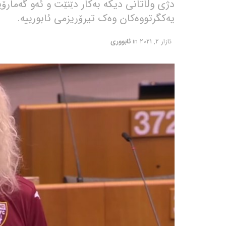
دژی وڵاتانی دیکە بەکار دێنێت و ئەو گەمارۆ
یەکگرتووەکان وەک تیرۆریزمی ئابورییە.
ئازار 2, 2021
in
ئابووری