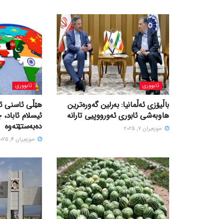
ئابووری
ئابووری
باڵیۆزی ئەڵمانیا: بەرلین گەورەترین
هێڵی ئاسنی ئی
هاوبەشی ئابوری ئەورووپیی تارانە
ئیسلام ئاباد، 
دەبەستێتەوە
حوزه‌یران 7, 2025
حوزه‌یران 4, 2025