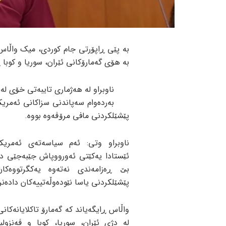
بە پێی ڕاپۆرتی جام کوردی، میک واڵاس ئ
بە هۆی گەمارۆکانی ئێران، سوریا و کوبا
بەردەوام سەپاندنی سزاکانی ئەمریک
پێشێلکردنی مافی مرۆڤەوە بووە.
ناوبراو وتی: ئەم سیاسەتەی ئەمریک
ئێستادا یەکێتی ئەورووپاش جێبەجێی دە
بێ ڕەزامەندی نەتەوە یەکگرتووەکا
پێشێلکردنی یاسا نێودەوڵەتییەکان دادەنر
واڵاس ڕایگەیاند کە گەمارۆ تاکلایانەکانی
لە دژی ئێران، سوریا، کوبا و ڤەنزولی