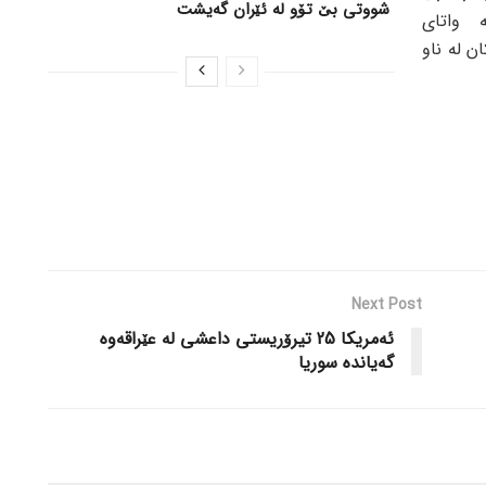
شووتی بێ تۆو لە ئێران گەیشت
ە واتای
ن لە ناو
Next Post
ئەمریکا 25 تیرۆریستی داعشی لە عێراقەوە
گەیاندە سوریا