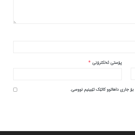
پۆستی ئەلکترۆنی
*
بۆ جاری داهاتوو کاتێک تێبینیم نووسی.