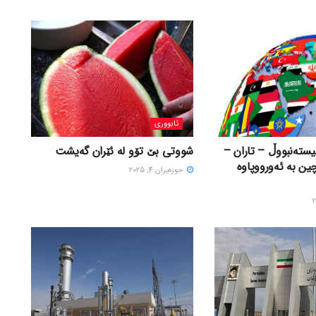
ئابووری
ستەنبووڵ – تاران –
شووتی بێ تۆو لە ئێران گەیشت
چین بە ئەورووپاوە
حوزه‌یران 4, 2025