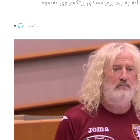
یانە بە بێ ڕەزامەندی ڕێکخراوی نەتەوە
0