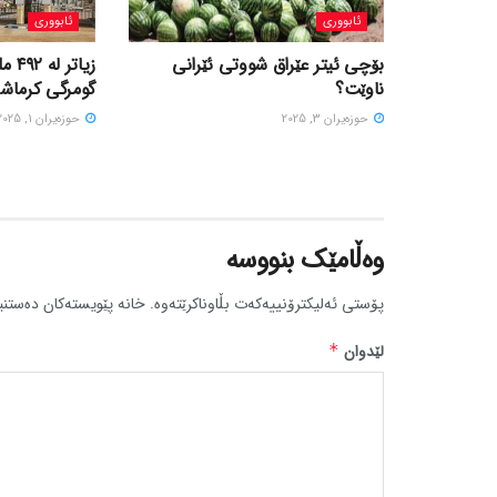
ئابووری
ئابووری
بۆچی ئیتر عێراق شووتی ئێرانی
زیاتر
ناوێت؟
گومرگی کرماشان
حوزه‌یران 3, 2025
حوزه‌یران 1, 2025
وەڵامێک بنووسە
پۆستی ئەلیکترۆنییەکەت بڵاوناکرێتەوە.
خانە پێویستەکان دەستنی
لێدوان
*