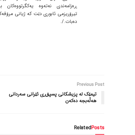
ڕەزامەندی نەتەوە یەکگرتووەکان ب
تیرۆریزمی ئابوری دێت کە ژیانی مرۆڤەکا
دەبات./.
Previous Post
تیمێک لە پزیشکانی پسپۆڕی ئێرانی سەردانی
هەڵەبجە دەکەن
Related
Posts