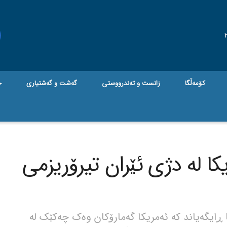
کۆمەڵگا
زانست و تەندرووستی
گه‌شت و گه‌شتیاری
ج
یکا لە دژی ئێران تیرۆریزمی
 ڕایگەیاند کە ئەمریکا گەمارۆکان وەک چەکێک لە