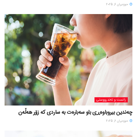
حوزه‌یران 6, 2025
زانست و تەندرووستی
چەندین بیروباوەڕی باو سەبارەت بە ساردی کە زۆر هەڵەن
حوزه‌یران 6, 2025