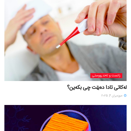
زانست و تەندرووستی
لەکاتی تادا دەبێت چی بکەین؟
حوزه‌یران 4, 2025