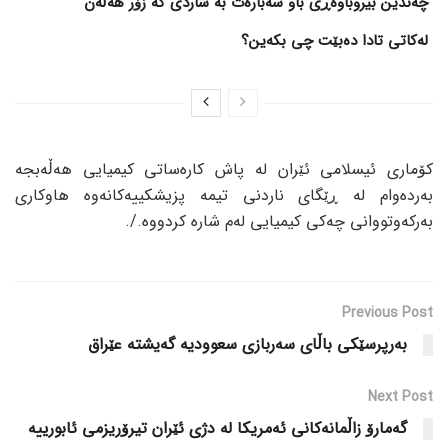
چەندین بیروباوەڕی باو سەبارەت بە ساردی کە زۆر هەڵەن
لەکاتی تادا دەبێت چی بکەین؟
کۆماری ئیسلامی ئێران لە پاش کارەساتی کیمیایی هەڵەبجە
بەردەوام لە ڕێگای ناردنی تیمە پزیشکییەکانەوە هاوکاری
بەرکەوتووانی چەکی کیمیایی لەم شارە کردووە./.
Previous Post
بەرپرسێکی باڵای سەربازی سعوودیە گەیشتە عێراق
Next Post
گەمارۆ زاڵمانەکانی ئەمریکا لە دژی ئێران تیرۆریزمی ئابورییە