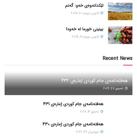
لێکدانەوەی خەو: گەنم
كانونی دووه‌م 20, 2025
بینینی خورما لە خەودا
كانونی دووه‌م 21, 2025
Recent News
هەفتەنامەی جام کوردی ژمارەی 432
ته‌مموز 28, 2026
هەفتەنامەی جام کوردی ژمارەی 431
ته‌مموز 14, 2026
هەفتەنامەی جام کوردی ژمارەی 430
حوزه‌یران 27, 2026