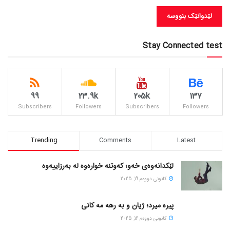
Stay Connected test
99
23.9k
205k
137
Subscribers
Followers
Subscribers
Followers
Trending
Comments
Latest
لێکدانەوەی خەو؛ کەوتنە خوارەوە لە بەرزاییەوە
كانونی دووه‌م 19, 2025
پیره میرد؛ ژیان و به رهه مه کانی
كانونی دووه‌م 16, 2025