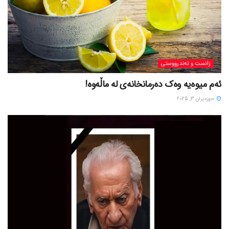
زانست و تەندرووستی
ئەم میوەیە وەک دەرمانخانەی لە ماڵەوە!
حوزه‌یران 3, 2025