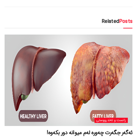
Related
Posts
زانست و تەندرووستی
ئەگەر جگەرت چەورە لەم میوانە دور بکەوە!