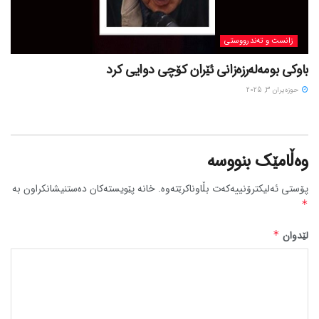
زانست و تەندرووستی
باوکی بومەلەرزەزانی ئێران کۆچی دوایی کرد
حوزه‌یران 3, 2025
وەڵامێک بنووسە
پۆستی ئەلیکترۆنییەکەت بڵاوناکرێتەوە.
خانە پێویستەکان دەستنیشانکراون بە
*
لێدوان
*