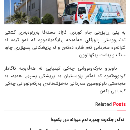
بە پێی ڕاپۆرتی جام کوردی، ئازاد مستەفا بەڕێوەبەری گشتی
تەندرووستی پارێزگای هەڵەبجە ڕایگەیاندووە کە ئەو تیمە لە
ئێرانەوە سەردانی ئەم شارە دەکەن و لە پزیشکانی پسپۆڕی چاو،
سنگ و پێشت پێکهاتوون.
ناوبراو بەرکەوتووانی چەکی کیمیایی لە هەڵەبجە ئاگادار
کردووەتەوە کە ئەگەر پێویستیان بە پزیشکی پسپۆڕ هەیە، بە
مەبەستی ناونووسین سەردانی نەخۆشخانەی بەرکەوتووانی چەکی
کیمیایی بکەن.
Related
Posts
ئەگەر جگەرت چەورە لەم میوانە دور بکەوە!