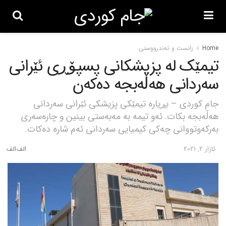
Home
زانست و تەندرووستی
تیمێک لە پزیشکانی پسپۆڕی ئێرانی
سەردانی هەڵەبجە دەکەن
جام کوردی – بڕیارە تیمێکی پزیشکی ئێرانی سەردانی
هەڵەبجە بکات. ئەو تیمە بە مەبەستی بینین و چارەسەری
بەرکەوتووانی چەکی کیمیایی سەردانی ئەم شارە دەکات.
ئازار 2, 2021