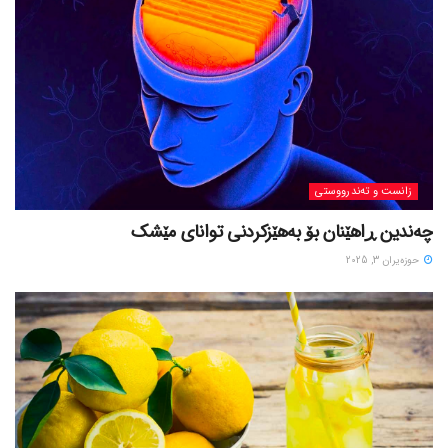
زانست و تەندرووستی
چەندین ڕاهێنان بۆ بەهێزکردنی توانای مێشک
حوزه‌یران 3, 2025