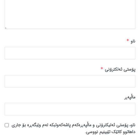
ناو
*
پۆستی ئەلکترۆنی
*
ماڵپه‌ڕ
ناو، پۆستی ئەلیکترۆنی و ماڵپەڕەکەم پاشەکەوتبکە لەم وێبگەڕە بۆ جاری
داهاتوو کاتێک تێبینیم نووسی.