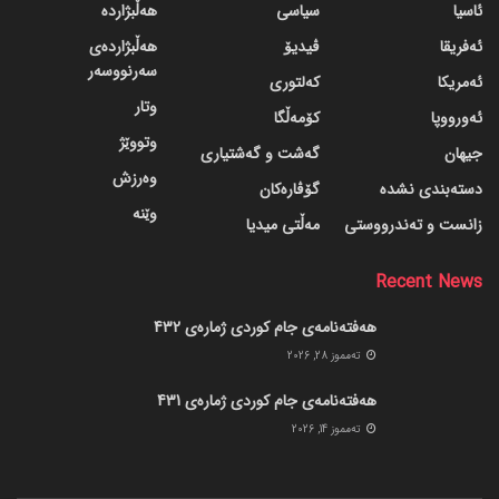
ئاسیا
سیاسی
هەڵبژاردە
ئەفریقا
ڤیدیۆ
هەڵبژاردەی
سەرنووسەر
ئەمریکا
کەلتوری
وتار
ئەورووپا
کۆمەڵگا
وتووێژ
جیهان
گه‌شت و گه‌شتیاری
وەرزش
دسته‌بندی نشده
گۆڤاره‌کان
وێنە
زانست و تەندرووستی
مەڵتی میدیا
Recent News
هەفتەنامەی جام کوردی ژمارەی 432
ته‌مموز 28, 2026
هەفتەنامەی جام کوردی ژمارەی 431
ته‌مموز 14, 2026