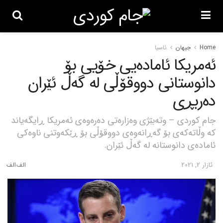
Home
جیهان
ئاسیا
ئەمریکا ئامادەیی خۆیی بۆ
دانوستانی دووقۆڵی لە گەڵ ئێران
دەربڕی
جام کوردی – وتەبێژی وەزارەتی دەرەوەی ئەمریکا ڕایگەیاند
کە وڵاتەکەی بۆ گەڕانەوەی دووقۆڵی بۆ ڕێکەوتنی ناوەکی
ئامادەی دانوستانە لە گەڵ ئێران.
ئازار 2, 2021