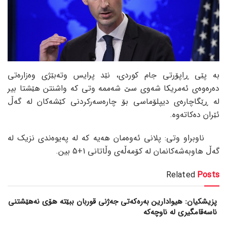
بە پێی ڕاپۆرتی جام کوردی، نێد پرایس وتەبێژی وەزارەتی
دەرەوەی ئەمریکا شەوی سێ شەممە وتی کە واشنتن هێشتا بیر
لە ڕێگاچارەی دیپلۆماسی بۆ چارەسەرکردنی کێشەکان لە گەڵ
ئێران دەکاتەوە.
ناوبراو وتی: پلانی ئەوەمان هەیە کە لە پەیوەندی نزیک لە
گەڵ هاوبەشەکانمان لە کۆمەڵەی وڵاتانی 1+5 بین.
Related
Posts
پزیشکیان: هیوادارین بەرەکەتی جەژنی قوربان ببێتە هۆی نەهێشتنی
ناسەقامگیری لە ناوچەکە