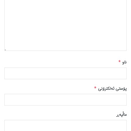
ناو
*
پۆستی ئەلکترۆنی
*
ماڵپه‌ڕ