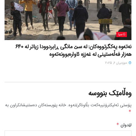
ئاسیا
نەتەوە یەکگرتووەکان: لە سێ مانگی ڕابردوودا زیاتر لە 640
هەزار فەڵەستینی لە غەززە ئاوارەبوونەتەوە
حوزه‌یران 6, 2025
وەڵامێک بنووسە
پۆستی ئەلیکترۆنییەکەت بڵاوناکرێتەوە.
خانە پێویستەکان دەستنیشانکراون بە
*
لێدوان
*