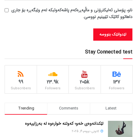
ناو، پۆستی ئەلیکترۆنی و ماڵپەڕەکەم پاشەکەوتبکە لەم وێبگەڕە بۆ جاری
داهاتوو کاتێک تێبینیم نووسی.
Stay Connected test
99
23.9k
205k
137
Subscribers
Followers
Subscribers
Followers
Trending
Comments
Latest
لێکدانەوەی خەو؛ کەوتنە خوارەوە لە بەرزاییەوە
كانونی دووه‌م 19, 2025