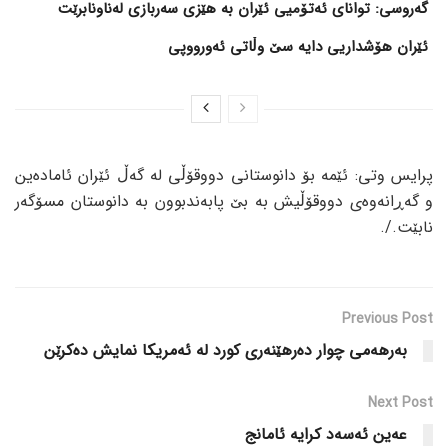
گەروسی: توانای ئەتۆمیی ئێران بە هێزی سەربازی لەناونابرێت
ئێران هۆشداریی دایە سێ وڵاتی ئەورووپی
پرایس وتی: ئێمە بۆ دانوستانی دووقۆڵی لە گەڵ ئێران ئامادەین
و گەڕانەوەی دووقۆڵیش بە بێ پابەندبوون بە دانوستان مسۆگەر
نابێت./.
Previous Post
بەرهەمی چوار دەرهێنەری کورد لە ئەمریکا نمایش دەکرێن
Next Post
عەین ئەسەد کرایە ئامانج