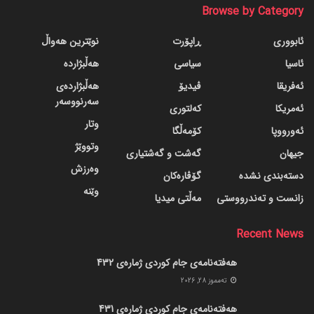
Browse by Category
ئابووری
ڕاپۆرت
نوێترین هەواڵ
ئاسیا
سیاسی
هەڵبژاردە
ئەفریقا
ڤیدیۆ
هەڵبژاردەی
سەرنووسەر
ئەمریکا
کەلتوری
وتار
ئەورووپا
کۆمەڵگا
وتووێژ
جیهان
گه‌شت و گه‌شتیاری
وەرزش
دسته‌بندی نشده
گۆڤاره‌کان
وێنە
زانست و تەندرووستی
مەڵتی میدیا
Recent News
هەفتەنامەی جام کوردی ژمارەی 432
ته‌مموز 28, 2026
هەفتەنامەی جام کوردی ژمارەی 431