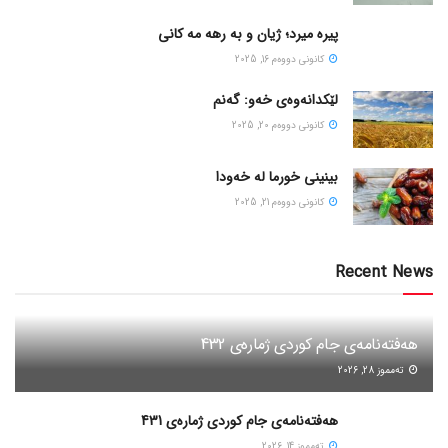
پیره میرد؛ ژیان و به رهه مه کانی
كانونی دووه‌م 16, 2025
لێکدانەوەی خەو: گەنم
كانونی دووه‌م 20, 2025
بینینی خورما لە خەودا
كانونی دووه‌م 21, 2025
Recent News
هەفتەنامەی جام کوردی ژمارەی 432
ته‌مموز 28, 2026
هەفتەنامەی جام کوردی ژمارەی 431
ته‌مموز 14, 2026