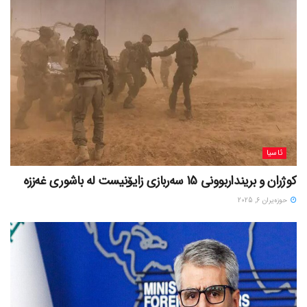
ئاسیا
کوژران و برینداربوونی 15 سەربازی زایۆنیست لە باشوری غەززە
حوزه‌یران 6, 2025