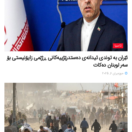
ئاسیا
ئێران بە توندی ئیدانەی دەستدرێژییەکانی ڕژێمی زایۆنیستی بۆ
سەر لوبنان دەکات
حوزه‌یران 6, 2025