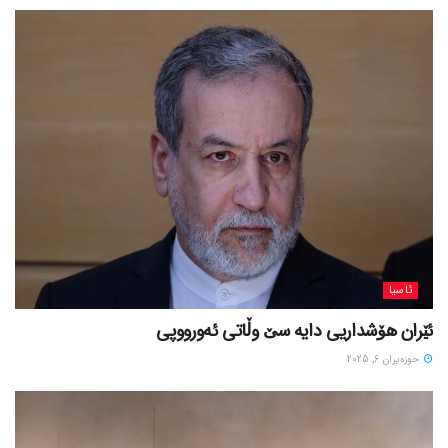
ئاسیا
ئێران هۆشداریی دایە سێ وڵاتی ئەورووپی
حوزه‌یران 6, 2025