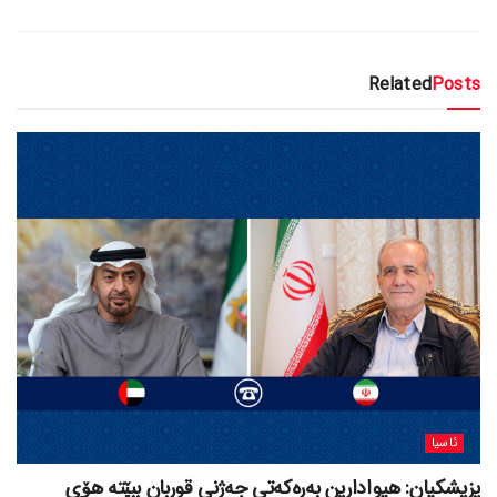
Related
Posts
ئاسیا
پزیشکیان: هیوادارین بەرەکەتی جەژنی قوربان ببێتە هۆی