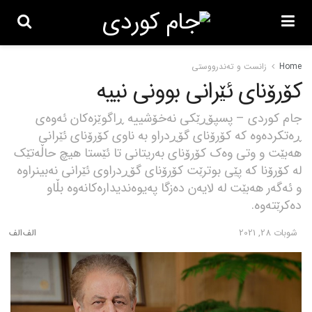
Home
زانست و تەندرووستی
کۆرۆنای ئێرانی بوونی نییە
جام کوردی – پسپۆڕێکی نەخۆشییە ڕاگوێزەکان ئەوەی
ڕەتکردەوە کە کۆرۆنای گۆڕدراو بە ناوی کۆرۆنای ئێرانی
هەبێت و وتی وەک کۆرۆنای بەریتانی تا ئێستا هیچ حاڵەتێک
لە کۆرۆنا کە پێی بوترێت کۆرۆنای گۆڕدراوی ئێرانی نەبینراوە
و ئەگەر هەبێت لە لایەن دەزگا پەیوەندیدارەکانەوە بڵاو
دەکرێتەوە.
شوبات 28, 2021