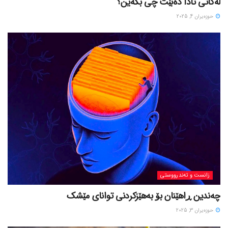
لەکاتی تادا دەبێت چی بکەین؟
حوزه‌یران 4, 2025
زانست و تەندرووستی
چەندین ڕاهێنان بۆ بەهێزکردنی توانای مێشک
حوزه‌یران 3, 2025