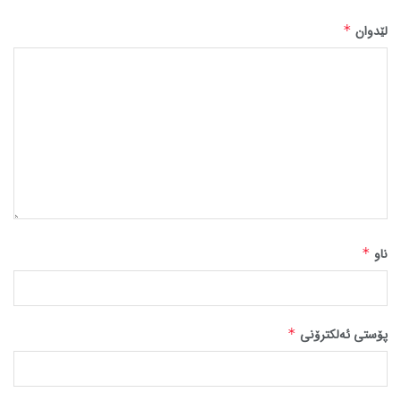
لێدوان
*
ناو
*
پۆستی ئەلکترۆنی
*