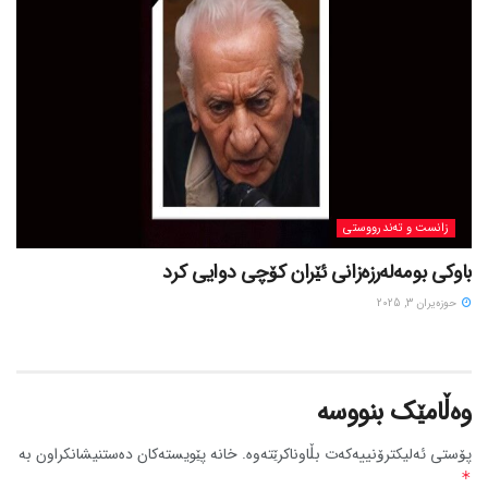
زانست و تەندرووستی
باوکی بومەلەرزەزانی ئێران کۆچی دوایی کرد
حوزه‌یران 3, 2025
وەڵامێک بنووسە
پۆستی ئەلیکترۆنییەکەت بڵاوناکرێتەوە.
خانە پێویستەکان دەستنیشانکراون بە
*