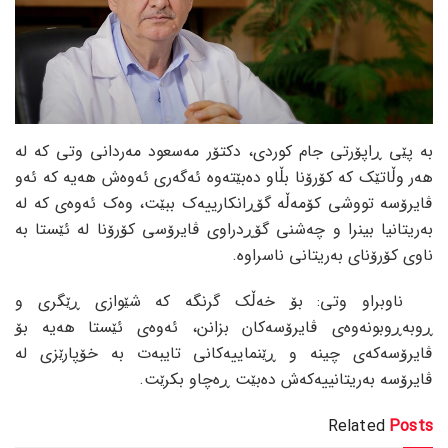
بە پێی ڕاپۆرتی جام کوردی، دکتۆر مەسعود مەردانی وتی کە لە
هەر وڵاتێک کە کۆرۆنا بڵاو دەبێتەوە ئەگەری ئەوەش هەیە کە ئەو
ڤایرۆسە تووشی کۆمەڵە گۆڕانکارییەک ببێت، وەک ئەوەی کە لە
بەریتانیا بینرا و چەشنی گۆڕدراوی ڤایرۆسی کۆرۆنا لە ئێستا بە
ناوی کۆرۆنای بەریتانی ناسراوە.
ناوبراو وتی: بۆ خەڵک گرنگە کە شێوازی ڕێگری و
ڕوبەڕوبونەوەی ڤایرۆسەکان بزانن، ئەوەی ئێستا هەیە بۆ
ڤایرۆسەکەی چینە و ڕێنماییەکانی تایبەت بە خۆپارێزی لە
ڤایرۆسە بەریتانییەکەش دەبێت ڕەچاو بکرێت.
Related
Posts