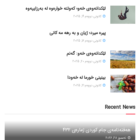
لێکدانەوەی خەو؛ کەوتنە خوارەوە لە بەرزاییەوە
كانونی دووه‌م 19, 2025
پیره میرد؛ ژیان و به رهه مه کانی
كانونی دووه‌م 16, 2025
لێکدانەوەی خەو: گەنم
كانونی دووه‌م 20, 2025
بینینی خورما لە خەودا
كانونی دووه‌م 21, 2025
Recent News
هەفتەنامەی جام کوردی ژمارەی 432
ته‌مموز 28, 2026