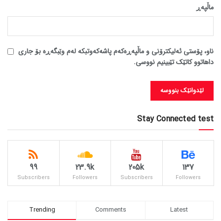
ماڵپه‌ڕ
ناو، پۆستی ئەلیکترۆنی و ماڵپەڕەکەم پاشەکەوتبکە لەم وێبگەڕە بۆ جاری
داهاتوو کاتێک تێبینیم نووسی.
Stay Connected test
99
23.9k
205k
137
Subscribers
Followers
Subscribers
Followers
Trending
Comments
Latest