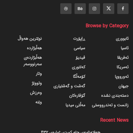
Browse by Category
ئابووری
ڕاپۆرت
نوێترین هەواڵ
ئاسیا
سیاسی
هەڵبژاردە
ئەفریقا
ڤیدیۆ
هەڵبژاردەی
سەرنووسەر
ئەمریکا
کەلتوری
وتار
ئەورووپا
کۆمەڵگا
وتووێژ
جیهان
گه‌شت و گه‌شتیاری
وەرزش
دسته‌بندی نشده
گۆڤاره‌کان
وێنە
زانست و تەندرووستی
مەڵتی میدیا
Recent News
هەفتەنامەی جام کوردی ژمارەی 432