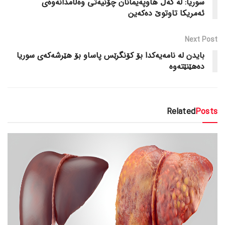
سوریا: لە گەڵ هاوپەیمانان چۆنیەتی وەڵامدانەوەی
ئەمریکا تاوتوێ دەکەین
Next Post
بایدن لە نامەیەکدا بۆ کۆنگرێس پاساو بۆ هێرشەکەی سوریا
دەهێنێتەوە
Related
Posts