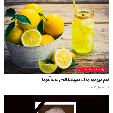
زانست و تەندرووستی
ئەم میوەیە وەک دەرمانخانەی لە ماڵەوە!
حوزه‌یران 3, 2025