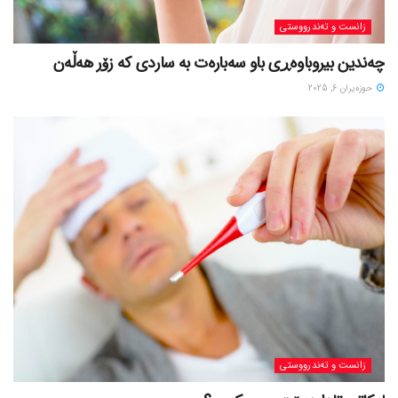
زانست و تەندرووستی
چەندین بیروباوەڕی باو سەبارەت بە ساردی کە زۆر هەڵەن
حوزه‌یران 6, 2025
زانست و تەندرووستی