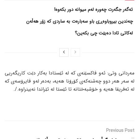
ئەگەر جگەرت چەورە لەم میوانە دور بکەوە!
چەندین بیروباوەڕی باو سەبارەت بە ساردی کە زۆر هەڵەن
لەکاتی تادا دەبێت چی بکەین؟
مەردانی وتی: ئەو ڤاکسێنەی کە لە ئێستادا بەکار دێت کاریگەریی
لە سەر هەر دوو چەشنەکەی کۆرۆنا هەیە، بەدەر لەو ڤایرۆسەی کە
لە ئەفریقا هەیە و خۆشبەختانە تا ئێستا لە ئێراندا نەبینراوە./.
Previous Post