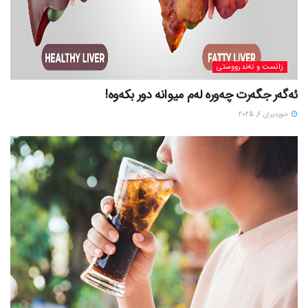
زانست و تەندرووستی
ئەگەر جگەرت چەورە لەم میوانە دور بکەوە!
حوزه‌یران 6, 2025