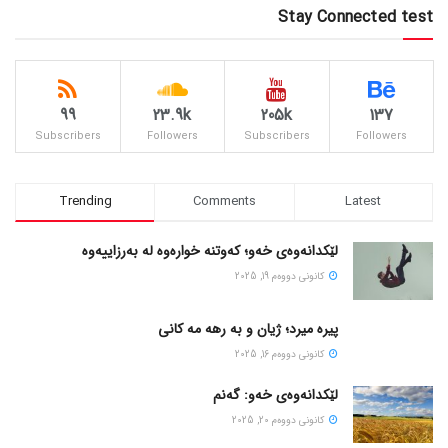
Stay Connected test
99
23.9k
205k
137
Subscribers
Followers
Subscribers
Followers
Trending
Comments
Latest
لێکدانەوەی خەو؛ کەوتنە خوارەوە لە بەرزاییەوە
كانونی دووه‌م 19, 2025
پیره میرد؛ ژیان و به رهه مه کانی
كانونی دووه‌م 16, 2025
لێکدانەوەی خەو: گەنم
كانونی دووه‌م 20, 2025