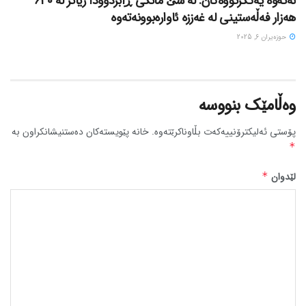
نەتەوە یەکگرتووەکان: لە سێ مانگی ڕابردوودا زیاتر لە 640
هەزار فەڵەستینی لە غەززە ئاوارەبوونەتەوە
حوزه‌یران 6, 2025
وەڵامێک بنووسە
پۆستی ئەلیکترۆنییەکەت بڵاوناکرێتەوە.
خانە پێویستەکان دەستنیشانکراون بە
*
لێدوان
*