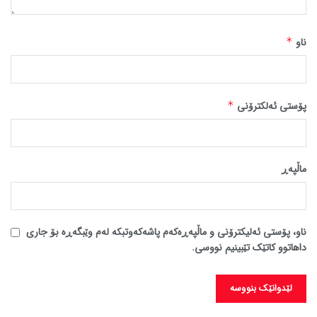
ناو
*
پۆستی ئەلکترۆنی
*
ماڵپه‌ڕ
ناو، پۆستی ئەلیکترۆنی و ماڵپەڕەکەم پاشەکەوتبکە لەم وێبگەڕە بۆ جاری
داهاتوو کاتێک تێبینیم نووسی.