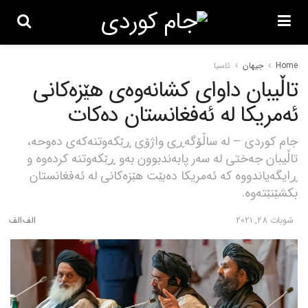
Home
جیهان
ئاسیا
تاڵیبان داوای کشانەوەی هێزەکانی
ئەمریکا لە ئەفغانستان دەکات
جام کوردی – لە ساڵۆگەڕی واژۆی ڕێکەوتنەکەی دەوحە،
تاڵیبان جەختی لە سەر پابەندبوون بەو ڕێکەوتنە کردەوە و
ڕایگەیاندووە کە ئەمریکا دەبێت هێزەکانی لە ئەفغانستان
بکشێنێتەوە.
شوبات 28, 2021