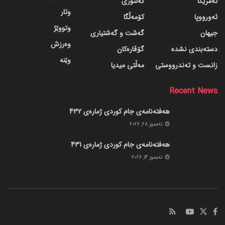
ئەمریکا
کەلتوری
وتار
ئەورووپا
کۆمەڵگا
وتووێژ
جیهان
گه‌شت و گه‌شتیاری
وەرزش
دسته‌بندی نشده
گۆڤاره‌کان
وێنە
زانست و تەندرووستی
مەڵتی میدیا
Recent News
هەفتەنامەی جام کوردی ژمارەی 432
ته‌مموز 28, 2026
هەفتەنامەی جام کوردی ژمارەی 431
ته‌مموز 14, 2026