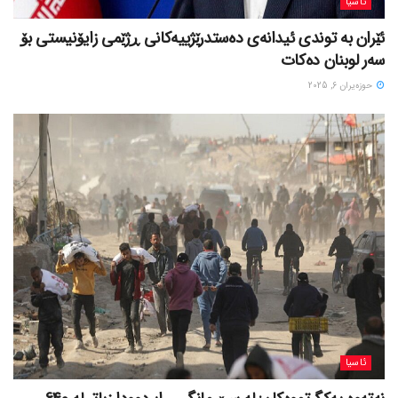
ئاسیا
ئێران بە توندی ئیدانەی دەستدرێژییەکانی ڕژێمی زایۆنیستی بۆ
سەر لوبنان دەکات
حوزه‌یران 6, 2025
ئاسیا