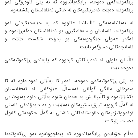
ڕێکەوتنەکەی دەوحە، ڕایگەیاندووە کە بە پێی ناوەرۆکی ئەو
ڕێکەوتنە دەبێت ئەمریکییەکان لە خاکی ئەفغانستان بکشێنەوە.
لە بەیاننامەیەکی تاڵیباندا هاتووە کە بە جێبەجێکردنی ئەو
ڕێکەوتنە، ئاسایش و سەقامگیری بۆ ئەفغانستان دەگەڕێتەوە و
ئەگەر هەوڵی جێگرەوەیەکی بۆ بدرێت، شکست دێنێت و
ئامانجەکانی مسۆگەر نابێت.
تاڵیبان داوای لە ئەمریکاش کردووە کە پابەندی ڕێکەوتنەکەی
دەوحە بێت.
بە پێی ڕێکەوتنەکەی دەوحە، ئەمریکا بەڵێنی ئەوەیداوە کە تا
سەرەتای مانگی گوڵانی ئەمساڵ هێزەکانی لە ئەفغانستان
بکشێنێتەوە و تاڵیبانیش بە هەمان شێوە بەڵێنی داوە پەیوەندیی
لە گەڵ گرووپە تیرۆریستییەکان نەمێنێت و بە دابەزاندنی ئاستی
توندووتیژییەکان دانوستانەکانی ئاشتی لە گەڵ حکومەتی کابوڵ
دەست پێبکات.
بەڵام جۆبایدن ڕایگەیاندووە کە پێداچوونەوە بەو ڕێکەوتنەدا