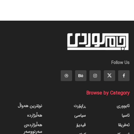
Follow Us
Browse by Category
ئابووری
ڕاپۆرت
نوێترین هەواڵ
ئاسیا
سیاسی
هەڵبژاردە
ئەفریقا
ڤیدیۆ
هەڵبژاردەی
سەرنووسەر