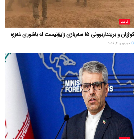
ئاسیا
کوژران و برینداربوونی 15 سەربازی زایۆنیست لە باشوری غەززە
حوزه‌یران 6, 2025