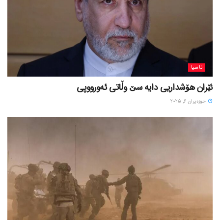
ئاسیا
ئێران هۆشداریی دایە سێ وڵاتی ئەورووپی
حوزه‌یران 6, 2025