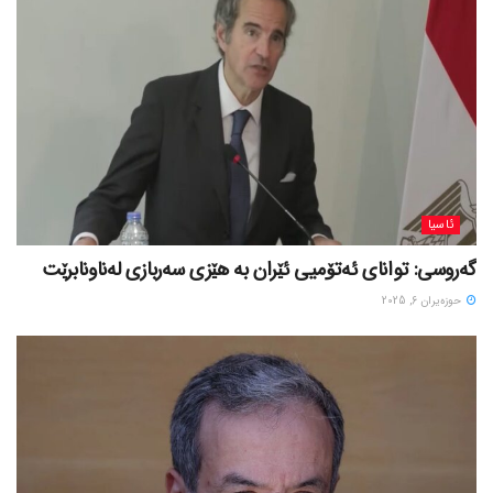
ئاسیا
گەروسی: توانای ئەتۆمیی ئێران بە هێزی سەربازی لەناونابرێت
حوزه‌یران 6, 2025