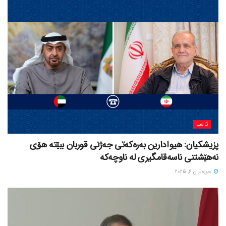
ئاسیا
پزیشکیان: هیوادارین بەرەکەتی جەژنی قوربان ببێتە هۆی
نەهێشتنی ناسەقامگیری لە ناوچەکە
حوزه‌یران 6, 2025