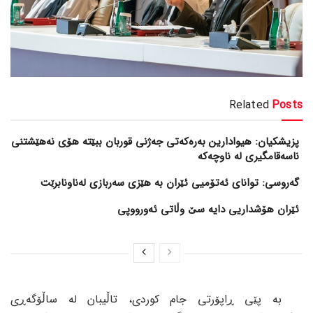
Related
Posts
پزیشکیان: هیوادارین بەرەکەتی جەژنی قوربان ببێتە هۆی نەهێشتنی
ناسەقامگیری لە ناوچەکە
گەروسی: توانای ئەتۆمیی ئێران بە هێزی سەربازی لەناونابرێت
ئێران هۆشداریی دایە سێ وڵاتی ئەورووپی
بە پێی ڕاپۆرتی جام کوردی، تاڵیبان لە ساڵۆگەڕی