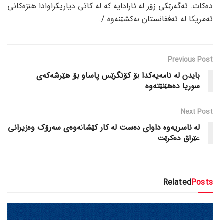
دەکات. ئەگەرێکی زۆر لە ئارادایە کە لە کاتی دیاریکراوادا هێزەکانی
ئەمریکا لە ئەفغانستان نەکشێنەوە./.
Previous Post
بایدن لە نامەیەکدا بۆ کۆنگرێس پاساو بۆ هێرشەکەی
سوریا دەهێنێتەوە
Next Post
لە ناسریەوە داوای دەست لە کار کێشانەوەی سەرۆک وەزیرانی
عێراق دەکرێت
Related
Posts