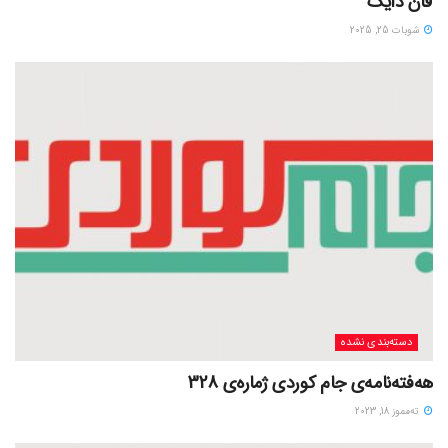
ڤان دایک
شوبات 25, 2025
دسته‌بندی نشده
هەفتەنامەی جام کوردی ژمارەی 328
ته‌مموز 18, 2023