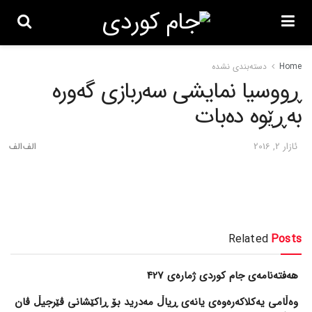
Home
دسته‌بندی نشده
ڕووسیا نمایشی سه‌ربازی گه‌وره‌
به‌ڕێوه‌ ده‌بات
ئازار 2, 2016
Related
Posts
هەفتەنامەی جام کوردی ژمارەی 427
وەڵامی یەکلاکەرەوەی یانەی ڕیاڵ مەدرید بۆ ڕاکێشانی ڤێرجیڵ ڤان