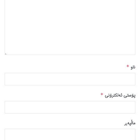
ناو
*
پۆستی ئەلکترۆنی
*
ماڵپه‌ڕ