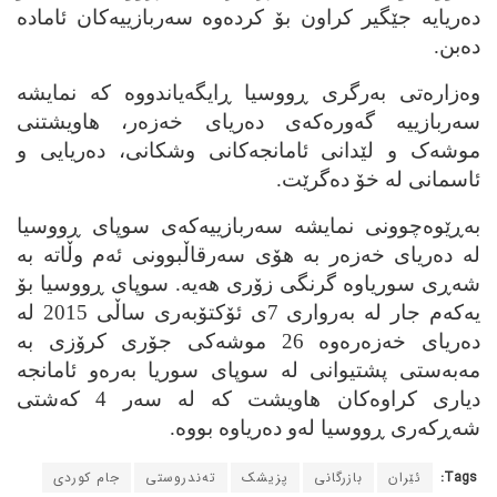
ده‌ریایه‌ جێگیر کراون بۆ کرده‌وه‌ سه‌ربازییه‌کان ئاماده‌
ده‌بن.
وه‌زاره‌تی به‌رگری ڕووسیا ڕایگه‌یاندووه‌ که‌ نمایشه‌
سه‌ربازییه‌ گه‌وره‌که‌ی ده‌ریای خه‌زه‌ر، هاویشتنی
موشه‌ک و لێدانی ئامانجه‌کانی وشکانی، ده‌ریایی و
ئاسمانی له‌ خۆ ده‌گرێت.
به‌ڕێوه‌چوونی نمایشه‌ سه‌ربازییه‌که‌ی سوپای ڕووسیا
له‌ ده‌ریای خه‌زه‌ر به‌ هۆی سه‌رقاڵبوونی ئه‌م وڵاته‌ به‌
شه‌ڕی سوریاوه‌ گرنگی زۆری هه‌یه‌. سوپای ڕووسیا بۆ
یه‌که‌م جار له‌ به‌رواری 7ی ئۆکتۆبه‌ری ساڵی 2015 له‌
ده‌ریای خه‌زه‌ره‌وه‌ 26 موشه‌کی جۆری کرۆزی به‌
مه‌به‌ستی پشتیوانی له‌ سوپای سوریا به‌ره‌و ئامانجه‌
دیاری کراوه‌کان هاویشت که‌ له‌ سه‌ر 4 که‌شتی
شه‌ڕکه‌ری ڕووسیا له‌و ده‌ریا‌وه‌ بووه‌.
Tags:
ئێران
بازرگانی
پزیشک
ته‌ندروستی
جام کوردی