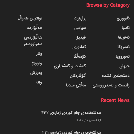
Browse by Category
ئابووری
ڕاپۆرت
نوێترین هەواڵ
ئاسیا
سیاسی
هەڵبژاردە
ئەفریقا
ڤیدیۆ
هەڵبژاردەی
سەرنووسەر
ئەمریکا
کەلتوری
وتار
ئەورووپا
کۆمەڵگا
وتووێژ
جیهان
گه‌شت و گه‌شتیاری
وەرزش
دسته‌بندی نشده
گۆڤاره‌کان
وێنە
زانست و تەندرووستی
مەڵتی میدیا
Recent News
هەفتەنامەی جام کوردی ژمارەی 432
ته‌مموز 28, 2026
هەفتەنامەی جام کوردی ژمارەی 431