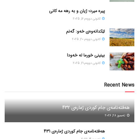
پیره میرد؛ ژیان و به رهه مه کانی
كانونی دووه‌م 16, 2025
لێکدانەوەی خەو: گەنم
كانونی دووه‌م 20, 2025
بینینی خورما لە خەودا
كانونی دووه‌م 21, 2025
Recent News
هەفتەنامەی جام کوردی ژمارەی 432
ته‌مموز 28, 2026
هەفتەنامەی جام کوردی ژمارەی 431