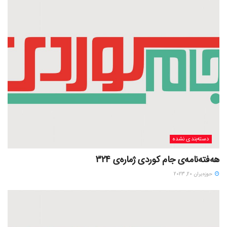
دسته‌بندی نشده
هەفتەنامەی جام کوردی ژمارەی 324
حوزه‌یران 20, 2023