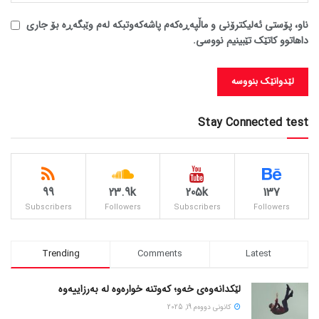
ناو، پۆستی ئەلیکترۆنی و ماڵپەڕەکەم پاشەکەوتبکە لەم وێبگەڕە بۆ جاری
داهاتوو کاتێک تێبینیم نووسی.
Stay Connected test
99
23.9k
205k
137
Subscribers
Followers
Subscribers
Followers
Trending
Comments
Latest
لێکدانەوەی خەو؛ کەوتنە خوارەوە لە بەرزاییەوە
كانونی دووه‌م 19, 2025