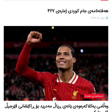
دسته‌بندی نشده
هەفتەنامەی جام کوردی ژمارەی 427
ئایار 20, 2026
دسته‌بندی نشده
وەڵامی یەکلاکەرەوەی یانەی ڕیاڵ مەدرید بۆ ڕاکێشانی ڤێرجیڵ