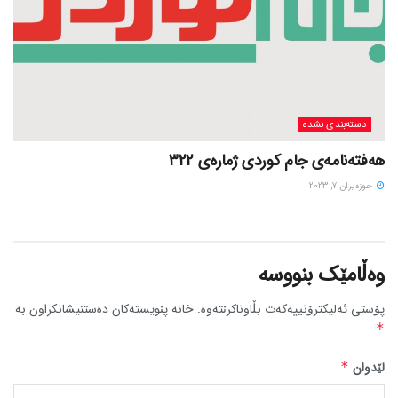
دسته‌بندی نشده
هەفتەنامەی جام کوردی ژمارەی 322
حوزه‌یران 7, 2023
وەڵامێک بنووسە
پۆستی ئەلیکترۆنییەکەت بڵاوناکرێتەوە.
خانە پێویستەکان دەستنیشانکراون بە
*
لێدوان
*