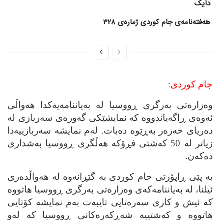
دایک
هەفتەنامەی جام کوردی ژمارەی 328
جام کوردی:
وه‌زاره‌تی به‌رگری ڕووسیا له‌ به‌یاننامه‌یه‌کدا هه‌واڵی
ئه‌وه‌ی ڕاگه‌یاندووه‌ که‌ نمایشێکی گه‌وره‌ی سه‌ربازی له‌
ده‌ریای خه‌زه‌ر به‌ڕێوه‌ ده‌بات. له‌م نمایشه‌ سه‌ربازییه‌دا
زیاتر له‌ 50 که‌شتی فڕۆکه‌ هه‌ڵگری ڕووسیا به‌شداری
ده‌که‌ن.
به‌ پێی ڕاپۆرتی جام کوردی به‌ گێڕانه‌وه‌ له‌ هه‌واڵده‌ری
ئیلنا، له‌ به‌یاننامه‌که‌ی وه‌زاره‌تی به‌رگری ڕووسیا هاتووه‌
که‌ ئیش و کاری سه‌ره‌تایی تایبه‌ت به‌م نمایشه‌ کۆتایی
هاتووه‌ و که‌شتییه‌ شه‌ڕکه‌ره‌کانی ڕووسیا که‌ له‌و