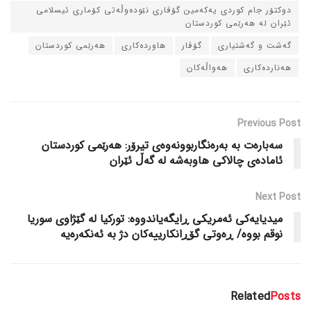
دوکتۆر جام کوردی یه‌که‌مین گۆڤاری نێوده‌وڵه‌تی کۆماری ئیسلامی
ئێران له‌ هه‌رێمی کوردستان
گه‌شت و گه‌شتیاری
گۆڤار
هاورده‌کاری
هه‌رێمی کوردستان
هه‌نارده‌کاری
هه‌واڵه‌کان
Previous Post
سه‌باره‌ت به‌ به‌ره‌نگاربوونه‌وه‌ی تیرۆر: هه‌رێمی کوردستان
ئاماده‌ی چالاکی هاوبه‌شه‌ له‌ گه‌ڵ ئێران
Next Post
میدیایه‌کی ئه‌مریکی ڕایگه‌یاندووه‌: تورکیا له‌ گێژاوی سوریا
نوقم بووه‌/ ڕه‌وتی گۆڕانکارییه‌کان دژ به‌ ئه‌نکه‌ره‌یه‌
Related
Posts