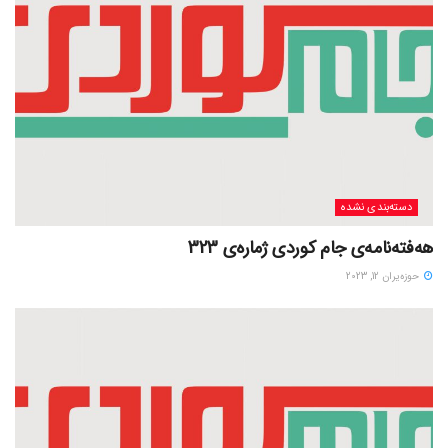
دسته‌بندی نشده
هەفتەنامەی جام کوردی ژمارەی 323
حوزه‌یران 12, 2023