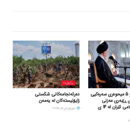
ڕاپۆرت
شیکارییەک بۆ 5 میحوەری سەرەکیی
دەرئەنجامەکانی شکستی
ی ڕێبەری مەزنی
زایۆنیستەکان لە یەمەن
شۆڕشی ئیسلامی ئێران لە 14 ی
حوزه‌یران 5, 2025