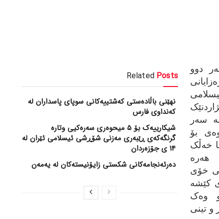
‌ هه‌ر دوو
Related
Posts
زایانی
یسلامی
نهێنی باڵادەستی کەشتییەکانی سوپای پاسداران لە
بژاردنێک
کەنداوی فارس
 37 ساڵ به‌ سه‌ر
شیکارییەک بۆ 5 میحوەری سەرەکیی وتارە
ه‌ی بۆ
گرنگەکەی ڕێبەری مەزنی شۆڕشی ئیسلامی ئێران لە
ا خه‌ڵک
14 ی جۆزەردان
هه‌ره‌
دەرئەنجامەکانی شکستی زایۆنیستەکان لە یەمەن
نی خۆی
ی کێشه‌
 وه‌ک
 و تینی