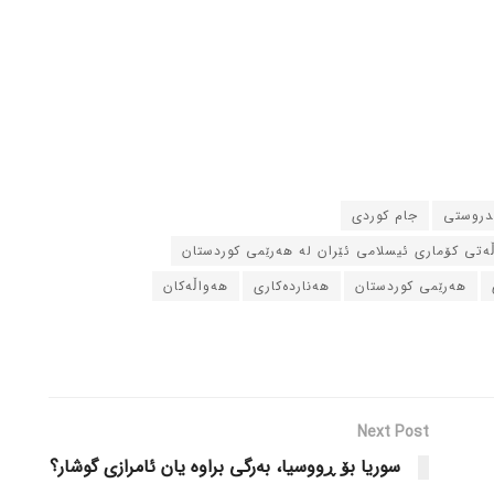
ندروستی
جام کوردی
ڵه‌تی کۆماری ئیسلامی ئێران له‌ هه‌رێمی کوردستان
هه‌رێمی کوردستان
هه‌نارده‌کاری
هه‌واڵه‌کان
Next Post
سوریا بۆ ڕووسیا، به‌رگی براوه‌ یان ئامرازی گوشار؟