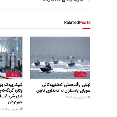
Related
Posts
ڕاپۆرت
ڕاپۆرت
نهێنی باڵادەستی کەشتییەکانی
سوپای پاسداران لە کەنداوی فارس
وتارە گرنگەکە
حوزه‌یران 7, 2025
جۆزەردان
حوزه‌یران 6, 2025