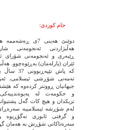
جام کوردی:
دوێنێ هه‌ینی 7ی ڕه‌شه‌ممه
هه‌ڵبژاردنی ئه‌نجومه‌نی شاره‌
ڕێبه‌ری و ئه‌نجومه‌نی شۆرای ئ
ئێران (پارله‌مان) به‌ڕێوه‌چوو. هه‌ڵ
که‌ پاش تێپه‌ڕبوونی
ته‌مه‌نی شۆڕشی ئیسلامی، ئه‌و
جیهانیان ڕوونتر کرده‌وه‌ که‌ هێشت
و حکومه‌ت له‌ په‌یوه‌‌ندییه‌کی 
نزیکدان و هیچ کات گه‌ل پشتیوا
له‌م شۆڕشه‌ ئیسلامییه‌ سه‌ره‌ڕا
و گرفتی ئابوری نه‌گۆڕیوه‌ و
سه‌ره‌تاکانی شۆڕش به‌ هه‌مان گڕ