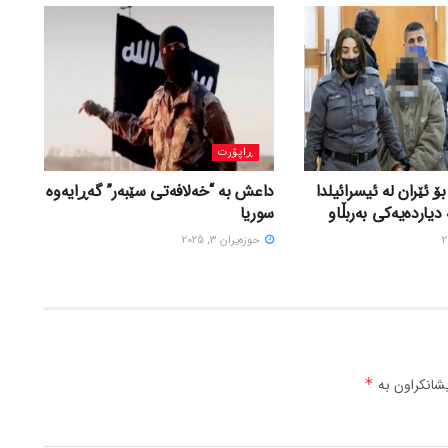
ڕاپۆرت
 ئێران لە ئیسرائیلدا
داعش بە “خەلافەتی سێبەر” گەڕایەوە
دیاردەیەکی بەربڵاو
سوریا
حوزه‌یران 3, 2025
شانکراون بە
*