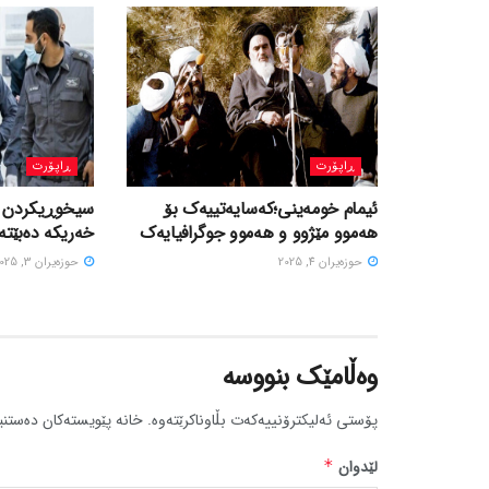
ڕاپۆرت
ڕاپۆرت
ئیمام خومەینی؛کەسایەتییەک بۆ
سیخوڕیکردن بۆ
هەموو مێژوو و هەموو جوگرافیایەک
خەریکە دەبێتە 
حوزه‌یران 4, 2025
حوزه‌یران 3, 2025
وەڵامێک بنووسە
پۆستی ئەلیکترۆنییەکەت بڵاوناکرێتەوە.
خانە پێویستەکان دەستنی
لێدوان
*