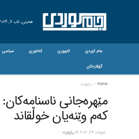
هه‌ینی, ئاب 7, 2026
جام کوردی
ئابووری
کەلتوری
سیاسی
گۆڤاره‌کان
Home
ڕاپۆرت
مێهره‌جانی ناسنامه‌کان:
که‌م وێنه‌یان خوڵقاند
شوبات 27, 2016
in
ڕاپۆرت