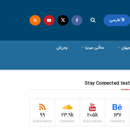
فارسی
یهان
مەڵتی میدیا
وەرزش
Stay Connected test
99
23.9k
205k
137
Subscribers
Followers
Subscribers
Followers