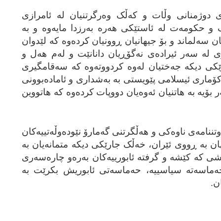
‌ی دوژمنانی وڵات و که‌ڵک وه‌رگرتنیان له‌ ئامرازی
و حکومه‌ت له‌ ئاستێکی هه‌ره‌ به‌رزدا مایه‌وه‌‌ و به‌
ان سه‌لماند و بۆ جیهانیان ڕوونیان کرده‌وه‌ که‌ لێدوان
 له‌ سه‌ر ئیراده‌ی نه‌گۆڕیان دانانێت و له‌م هه‌ل و
ێکی دیکه‌ جه‌ختیان له‌وه‌ کردووته‌وه‌ که‌ سه‌قامگیری
ماری ئیسلامی پێویستی به‌ به‌شداری و ئاماده‌بوونی
ه‌ر بۆیه‌ به‌ هاتنیان ئه‌وه‌یان دووپات کرده‌وه‌ که‌ هاتووین
نامه‌ی ناوه‌کی و هه‌ڵگرتنی گه‌مارۆ نێوده‌وڵه‌تییه‌کان
هان به‌ ڕووی ئێران، خه‌ڵک جارێکی دیکه‌ متمانه‌یان به‌
شی که‌ کێشه‌ و گرفته‌ ئابورییه‌کان به‌ره‌و چاره‌سه‌ری
حه‌ماسه‌ته‌ سیاسییه‌، حه‌ماسه‌تی ئابوریش بکرێت به‌
ن.