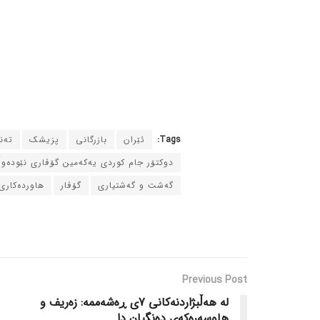
Tags:
ئێران
بازرگانی
پزیشک
ته‌
دوکتۆر جام کوردی یه‌که‌مین گۆڤاری نێوده‌و
گه‌شت و گه‌شتیاری
گۆڤار
هاورده‌کاری
Previous Post
له‌ هه‌ڵبژاردنه‌کانی 7ی ڕه‌شه‌ممه‌: زه‌ریف و
هاوسه‌ره‌که‌ی ده‌نگیان دا