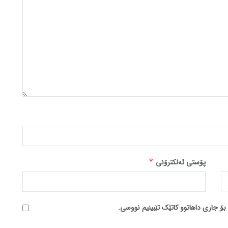
پۆستی ئەلکترۆنی
*
بۆ جاری داهاتوو کاتێک تێبینیم نووسی.