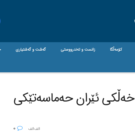
کۆمەڵگا
زانست و تەندرووستی
گه‌شت و گه‌شتیاری
ج
 خه‌ڵکی ئێران حه‌ماسه‌تێکی
0