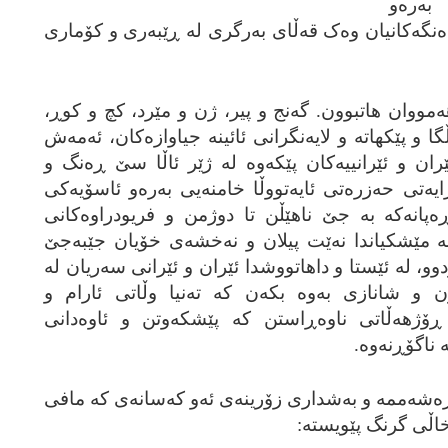
‌ره‌و
‌نگه‌کانیان وه‌ک قه‌ڵای به‌رگری له‌ ڕێبه‌ری و کۆماری
 هه‌مووان هاتبوون. گه‌نج و پیر، ژن و مێرد، کچ و کوڕ،
و پێکهاته‌ و لایه‌نگرانی ئائینه‌ جیاوازه‌کان، ئه‌مه‌ش
ران و ئێرانییه‌کان پێکه‌وه‌ له‌ ژێر ئاڵا سێ ڕه‌نگ و
رایه‌تی حه‌زره‌تی ئایه‌تووڵا خامنه‌یی به‌ره‌و ئاسۆیه‌کی
پانه‌که‌ به‌ جێ ناهێڵن تا دوژمن و فریودراوه‌کانی
به‌ مێشکیاندا نه‌ێت پیلان و نه‌خشه‌ی خۆیان جێبه‌جێ
وو، له‌ ئێستا و داهاتووشدا ئێران و ئێرانی سه‌ریان له‌
و شانازی به‌وه‌ بکه‌ن که‌ ته‌نیا وڵاتی ئارام و
ڕۆژهه‌ڵاتی ناوه‌ڕاستن که‌ پێشکه‌وتن و ئاوه‌دانی
 ناگۆڕنه‌وه‌.
ه‌ت به‌ هه‌ڵبژاردنه‌کانی 7ی ڕه‌شه‌ممه‌ و به‌شداری زۆرینه‌ی ئه‌و که‌سانه‌ی که‌ مافی
و خاڵی گرنگ پێویسته‌: