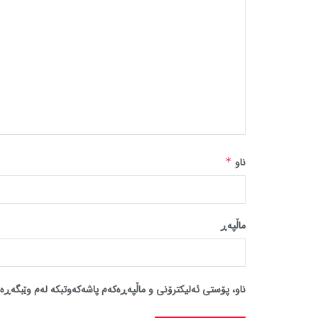
ناو
*
ماڵپه‌ڕ
ناو، پۆستی ئەلیکترۆنی و ماڵپەڕەکەم پاشەکەوتبکە لەم وێبگەڕە 