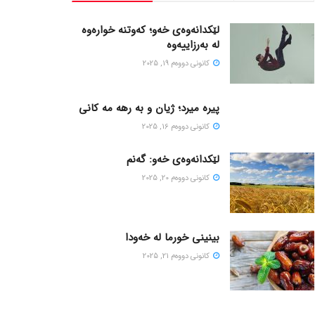
لێکدانەوەی خەو؛ کەوتنە خوارەوە
لە بەرزاییەوە
كانونی دووه‌م 19, 2025
پیره میرد؛ ژیان و به رهه مه کانی
كانونی دووه‌م 16, 2025
لێکدانەوەی خەو: گەنم
كانونی دووه‌م 20, 2025
بینینی خورما لە خەودا
كانونی دووه‌م 21, 2025