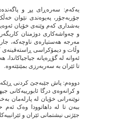
یه‌که‌م: سه‌ره‌ڕای پڕ و پاگه‌نده
جۆربه‌جۆر، په‌یوه‌ندی نێوان خه‌ڵک 
به‌شداری که‌م وێنه‌ی خۆیان ئه‌وه‌ی
و چه‌واشه‌کاری دوژمنان کاریگه‌ری
مه‌رجه‌ هه‌ستیاره‌ی ناوچه‌که‌، جار
وڵات و دیمۆکراسی ڕاسته‌قینه‌ی کۆ
ئه‌وانه‌ له‌ گۆڕه‌پانه‌ جیاجیاکاندا، ه
تا ئێران به‌ سه‌ربه‌رزی بمێنێته‌وه‌.
دووه‌م: پاش جێبه‌جێ کردنی ڕێکه‌وتن
و کرانه‌وه‌ی درگا ئابورییه‌کانی جی
نوێنه‌رانی خۆیان له‌ پارله‌مان به‌خ
ببه‌ن تا له‌ داهاتوودا وه‌ک ئه‌م 
جێژنی نیشتمانی ئێران و ئێرانییه‌کا